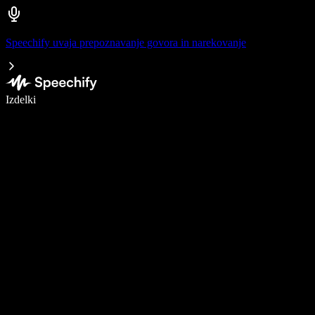
Speechify uvaja prepoznavanje govora in narekovanje
Pišite 5× hitreje z narekovanjem
Izdelki
Več o tem