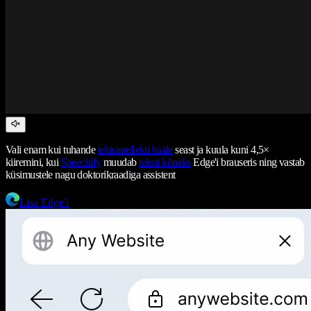
Vali enam kui tuhande
tehisintellekti hääle
seast ja kuula kuni 4,5×
kiiremini, kui
Speechify
muudab
teksti kõneks
Edge'i brauseris ning vastab
küsimustele nagu doktorikraadiga assistent
Lisa Edge'i