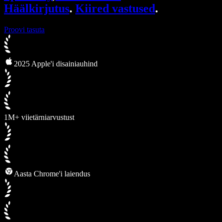
Häälkirjutus
.
Kiired vastused
.
Proovi tasuta
2025 Apple'i disainiauhind
1M+ viietärniarvustust
Aasta Chrome'i laiendus