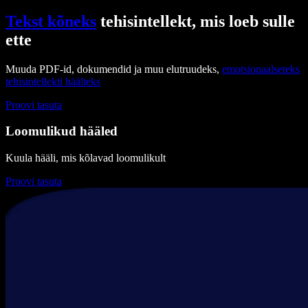
Tekst kõneks
tehisintellekt, mis loeb sulle
ette
Muuda PDF-id, dokumendid ja muu elutruudeks,
emotsionaalseteks
tehisintellekti häälteks
Proovi tasuta
Loomulikud hääled
Kuula hääli, mis kõlavad loomulikult
Proovi tasuta