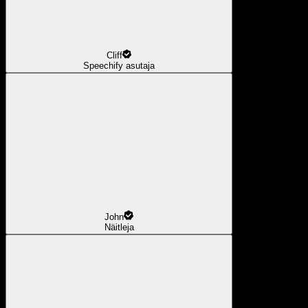
Cliff
Speechify asutaja
John
Näitleja