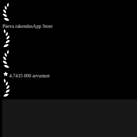
Päeva rakendus
App Store
4.7
435 000 arvustust