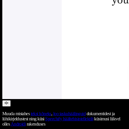
Muuda mistahes
tekst kõneks
,
loo taskuhäälinguid
dokumentidest ja
lühikirjeldustest ning küsi
Speechify häältehisintellektilt
küsimusi liikvel
olles
Androidi
rakenduses