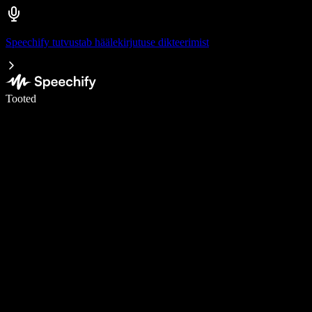
Speechify tutvustab häälekirjutuse dikteerimist
Kirjuta häälega 5× kiiremini
Tooted
Loe lähemalt