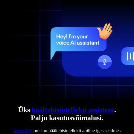
Üks
häältehisintellekti assistent
.
Palju kasutusvõimalusi.
Speechify
on sinu häältehisintellekti abiline igas seadmes