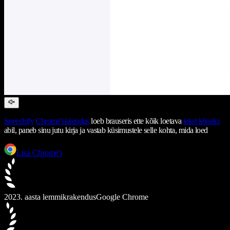
Speechify
Chrome'i laiendus
loeb brauseris ette kõik loetava
tekst kõneks
abil, paneb sinu jutu kirja ja vastab küsimustele selle kohta, mida loed
Lisa Chrome'i
2023. aasta lemmikrakendus
Google Chrome