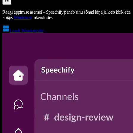
Räägi tippimise asemel – Speechify paneb sinu sõnad kirja ja loeb kõik ette
kõigis
Windowsi
rakendustes
Laadi Windowsile