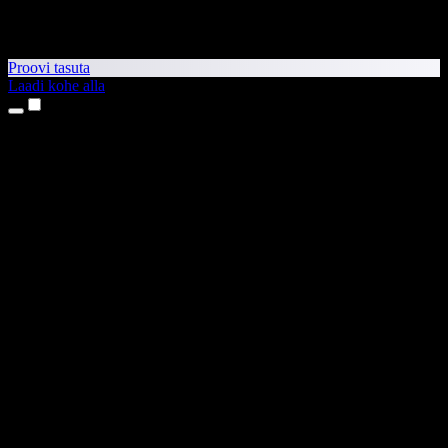
Proovi tasuta
Laadi kohe alla
Tooted
Tekst kõneks
iPhone’i ja iPadi rakendused
Androidi rakendus
Chrome’i laiendus
Edge’i laiendus
Veebirakendus
Maci rakendus
Windowsi rakendus