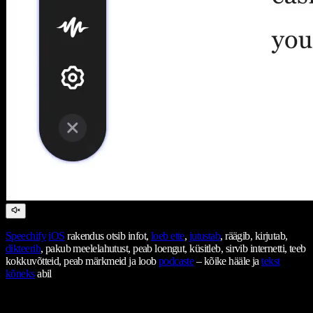
Speechify
iOS
rakendus otsib infot,
loeb ette
,
jutustab
, räägib, kirjutab,
dikteerib
, pakub meelelahutust, peab loengut, küsitleb, sirvib internetti, teeb
kokkuvõtteid, peab märkmeid ja loob
podcaste
– kõike hääle ja
tekst
kõneks
abil