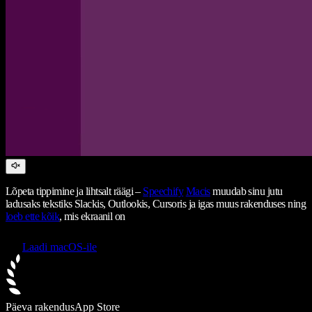
Lõpeta tippimine ja lihtsalt räägi –
Speechify
Macis
muudab sinu jutu
ladusaks tekstiks Slackis, Outlookis, Cursoris ja igas muus rakenduses ning
loeb ette kõik
, mis ekraanil on
Laadi macOS-ile
Päeva rakendus
App Store