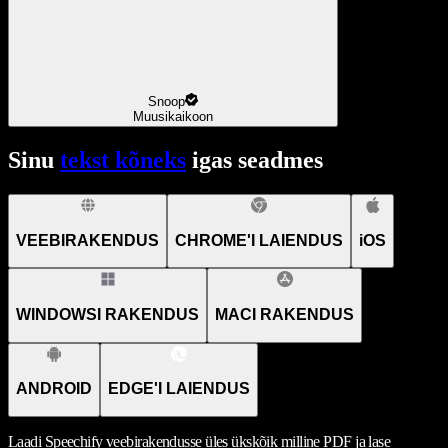
Snoop
Muusikaikoon
Sinu
tekst kõneks
igas seadmes
VEEBIRAKENDUS
CHROME'I LAIENDUS
iOS
WINDOWSI RAKENDUS
MACI RAKENDUS
ANDROID
EDGE'I LAIENDUS
Laadi Speechify veebirakendusse üles ükskõik milline PDF ja lase