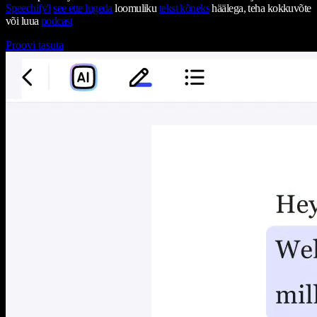
Speechify'l
see ette lugeda
loomuliku
tekst kõneks
häälega, teha kokkuvõte
või luua
podcast
Proovi tasuta