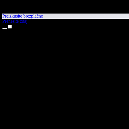
Preizkusite brezplačno
Prenesite zdaj
Izdelki
Pretvorba besedila v govor
Aplikaciji za iPhone in iPad
Aplikacija za Android
Razširitev za Chrome
Razširitev za Edge
Spletna aplikacija
Aplikacija za Mac
Aplikacija za Windows