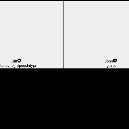
Cliff
John
tanovitelj Speechifyja
Igralec