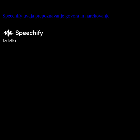
Speechify uvaja prepoznavanje govora in narekovanje
Pišite 5× hitreje z narekovanjem
Izdelki
Več o tem