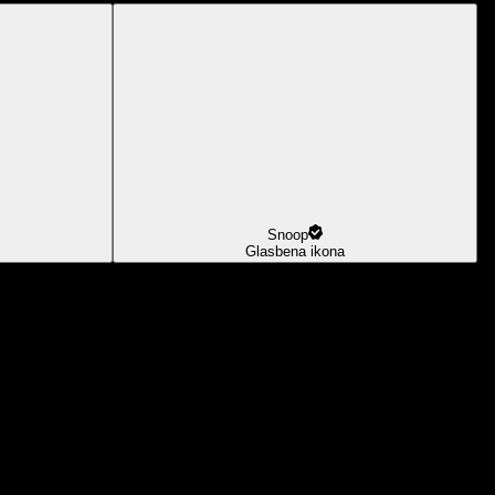
Snoop
Glasbena ikona