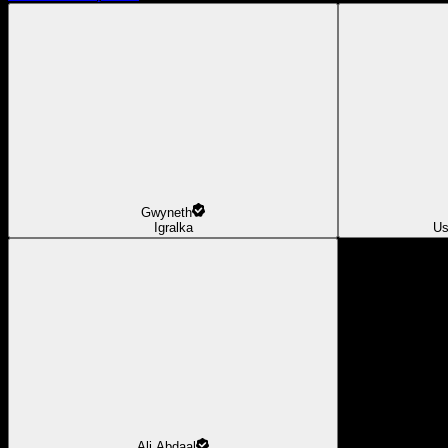
Gwyneth
Igralka
Us
Ali Abdaal