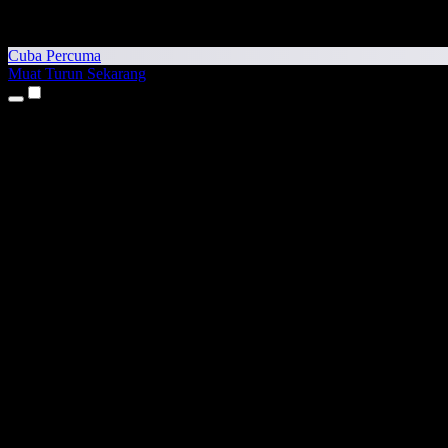
Cuba Percuma
Muat Turun Sekarang
Produk
Teks kepada Pertuturan
Aplikasi iPhone & iPad
Aplikasi Android
Sambungan Chrome
Sambungan Edge
Aplikasi Web
Aplikasi Mac
Aplikasi Windows