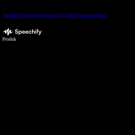
Speechify Memperkenalkan Ciri Dikte Penaipan Suara
Tulis 5× lebih pantas dengan menaip menggunakan suara
Produk
Ketahui Lebih Lanjut