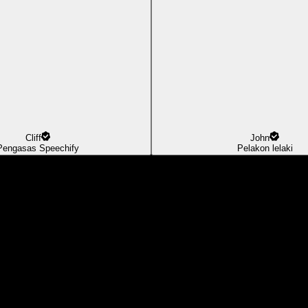
Cliff
John
Pengasas Speechify
Pelakon lelaki