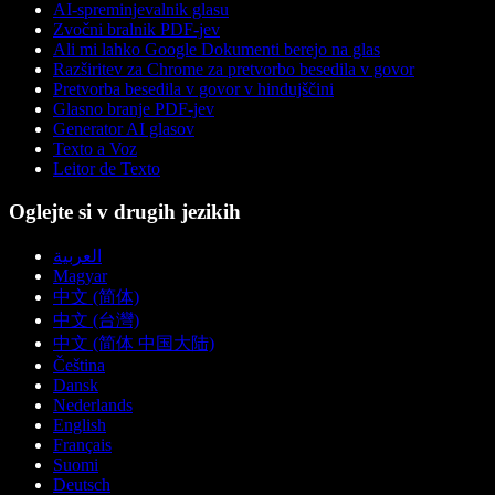
AI-spreminjevalnik glasu
Zvočni bralnik PDF-jev
Ali mi lahko Google Dokumenti berejo na glas
Razširitev za Chrome za pretvorbo besedila v govor
Pretvorba besedila v govor v hindujščini
Glasno branje PDF-jev
Generator AI glasov
Texto a Voz
Leitor de Texto
Oglejte si v drugih jezikih
العربية
Magyar
中文 (简体)
中文 (台灣)
中文 (简体 中国大陆)
Čeština
Dansk
Nederlands
English
Français
Suomi
Deutsch