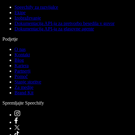
Speechify za razvijalce
Ekipe
Izobraževanje
Dokumentacija API-ja za pretvorbo besedila v govor
Dokumentacija API-ja za glasovne agente
Podjetje
O nas
Kontakt
Blog
Kariera
Partnerji
Pomoč
Stanje storitve
Za medije
Brand Kit
Spremljajte Speechify