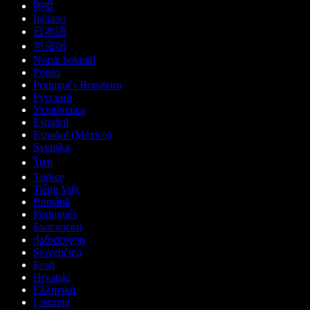
हिन्दी
Italiano
日本語
한국어
Norsk bokmål
Polski
Português Brasileiro
Русский
Українська
Español
Español (México)
Svenska
ไทย
Türkçe
Tiếng Việt
Română
Português
Български
ქართული
Slovenčina
Eesti
Hrvatski
Ελληνικά
Lietuvių