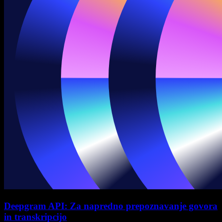
Deepgram API: Za napredno prepoznavanje govora
in transkripcijo