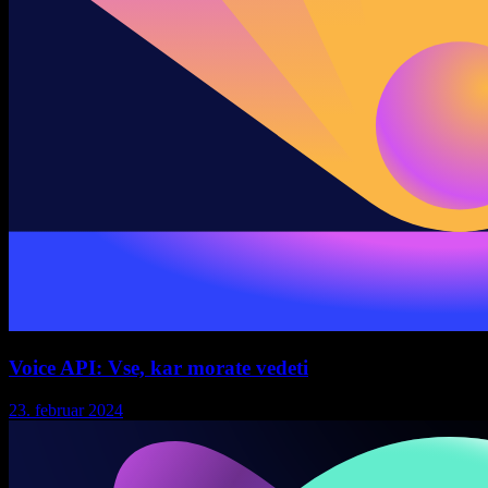
Voice API: Vse, kar morate vedeti
23. februar 2024