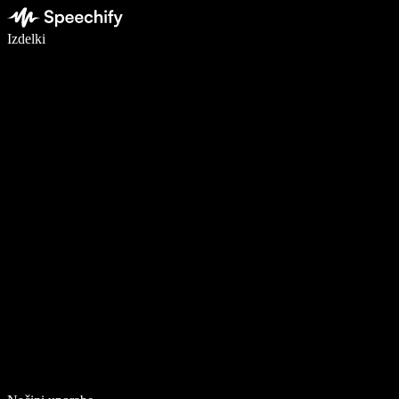
Pišite 5× hitreje z narekovanjem
Izdelki
Več o tem