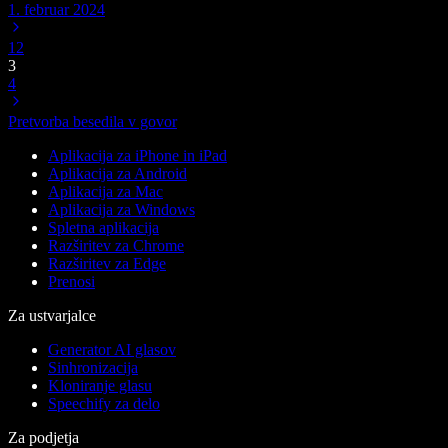
1. februar 2024
1
2
3
4
Pretvorba besedila v govor
Aplikacija za iPhone in iPad
Aplikacija za Android
Aplikacija za Mac
Aplikacija za Windows
Spletna aplikacija
Razširitev za Chrome
Razširitev za Edge
Prenosi
Za ustvarjalce
Generator AI glasov
Sinhronizacija
Kloniranje glasu
Speechify za delo
Za podjetja