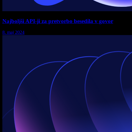
Najboljši API-ji za pretvorbo besedila v govor
8. maj 2024