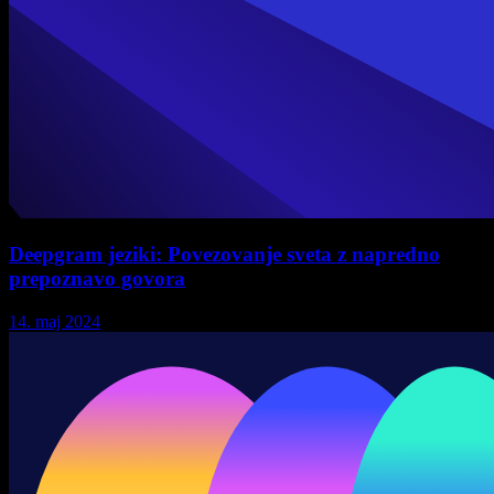
Deepgram jeziki: Povezovanje sveta z napredno
prepoznavo govora
14. maj 2024