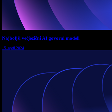
Najboljši večjezični AI govorni modeli
15. april 2024