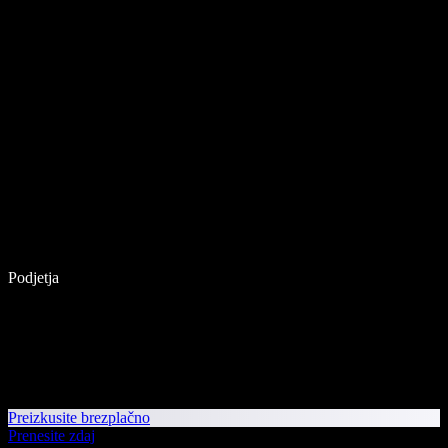
Podjetja
Preizkusite brezplačno
Prenesite zdaj