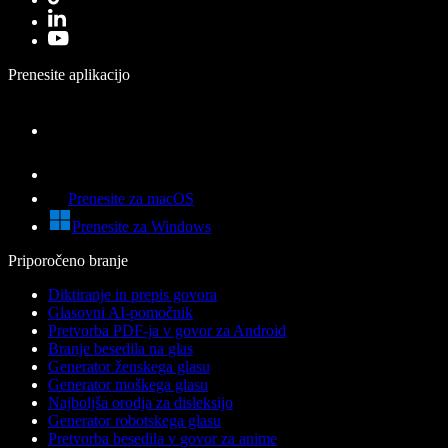
Prenesite aplikacijo
Prenesite za macOS
Prenesite za Windows
Priporočeno branje
Diktiranje in prepis govora
Glasovni AI-pomočnik
Pretvorba PDF-ja v govor za Android
Branje besedila na glas
Generator ženskega glasu
Generator moškega glasu
Najboljša orodja za disleksijo
Generator robotskega glasu
Pretvorba besedila v govor za anime