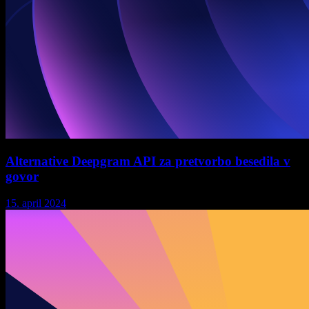
Alternative Deepgram API za pretvorbo besedila v
govor
15. april 2024