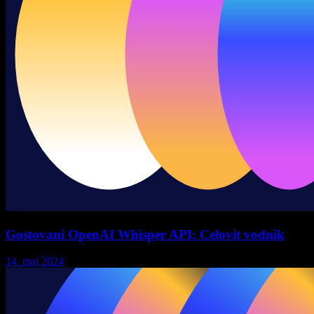
Gostovani OpenAI Whisper API: Celovit vodnik
14. maj 2024