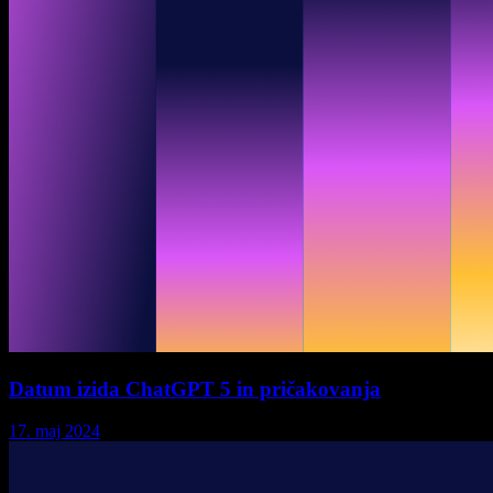
Datum izida ChatGPT 5 in pričakovanja
17. maj 2024