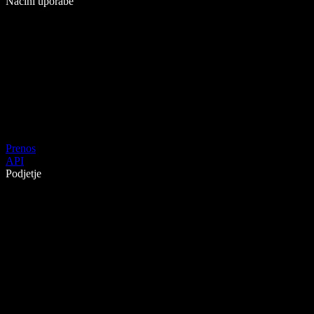
Načini uporabe
Prenos
API
Podjetje