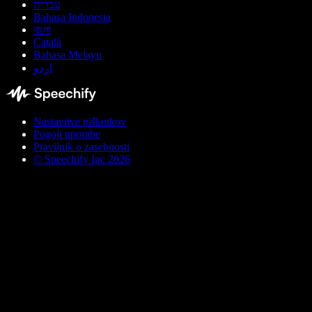
עברית
Bahasa Indonesia
বাংলা
Català
Bahasa Melayu
اردو
Nastavitve piškotkov
Pogoji uporabe
Pravilnik o zasebnosti
© Speechify Inc 2026