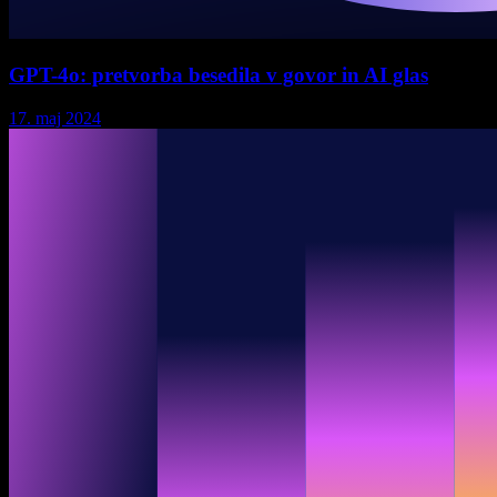
GPT-4o: pretvorba besedila v govor in AI glas
17. maj 2024