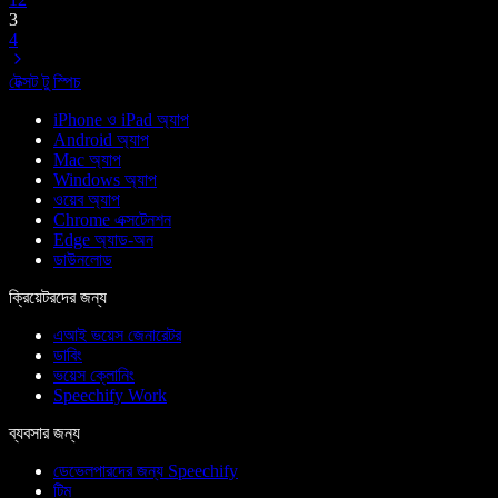
3
4
টেক্সট টু স্পিচ
iPhone ও iPad অ্যাপ
Android অ্যাপ
Mac অ্যাপ
Windows অ্যাপ
ওয়েব অ্যাপ
Chrome এক্সটেনশন
Edge অ্যাড-অন
ডাউনলোড
ক্রিয়েটরদের জন্য
এআই ভয়েস জেনারেটর
ডাবিং
ভয়েস ক্লোনিং
Speechify Work
ব্যবসার জন্য
ডেভেলপারদের জন্য Speechify
টিম