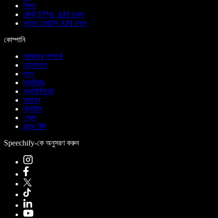
শিক্ষা
টেক্সট টু স্পিচ API ডকস
ভয়েস এজেন্টস API ডকস
কোম্পানি
আমাদের সম্পর্কে
যোগাযোগ
ব্লগ
ক্যারিয়ার
অ্যাফিলিয়েট
সাহায্য
স্ট্যাটাস
প্রেস
ব্র্যান্ড কিট
Speechify-কে অনুসরণ করুন