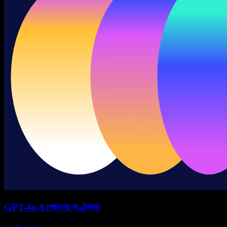
GPT-4o-র পেছনের কণ্ঠস্বর
১৭ মে, ২০২৪