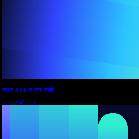
ভয়েস API: যা জানা জরুরি
২৩ ফেব্রুয়ারি, ২০২৪