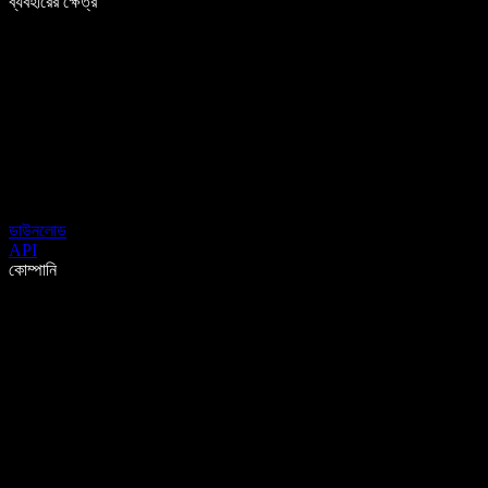
ব্যবহারের ক্ষেত্র
ডাউনলোড
API
কোম্পানি