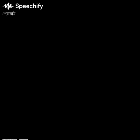
ভয়েস টাইপিং দিয়ে ৫ গুণ দ্রুত লিখুন
প্রোডাক্ট
আরও জানুন