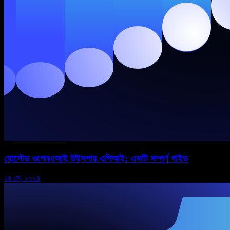
হোস্টেড ওপেনএআই উইসপার এপিআই: একটি সম্পূর্ণ গাইড
১৪ মে, ২০২৪