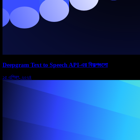
Deepgram Text to Speech API-এর বিকল্পগুলো
১৫ এপ্রিল, ২০২৪