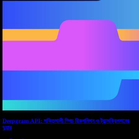
Deepgram API: শক্তিশালী স্পিচ রিকগনিশন ও ট্রান্সক্রিপশনের
দুয়ার