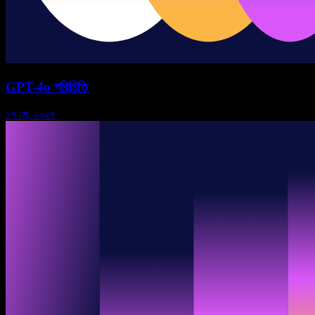
GPT-4o পরিচিতি
১৭ মে, ২০২৪