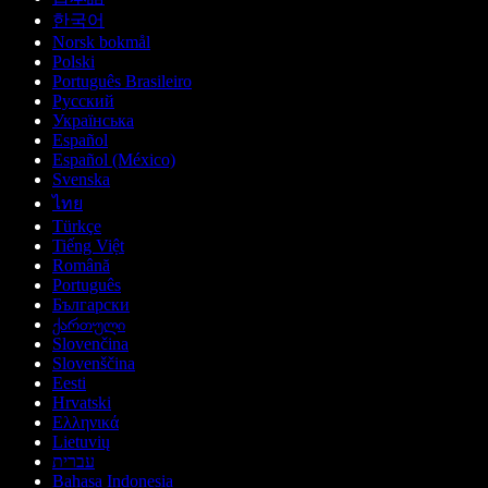
한국어
Norsk bokmål
Polski
Português Brasileiro
Русский
Українська
Español
Español (México)
Svenska
ไทย
Türkçe
Tiếng Việt
Română
Português
Български
ქართული
Slovenčina
Slovenščina
Eesti
Hrvatski
Ελληνικά
Lietuvių
עברית
Bahasa Indonesia