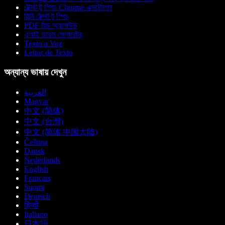
টেক্সট টু স্পিচ Chrome এক্সটেনশন
হিন্দি টেক্সট টু স্পিচ
PDF রিড অ্যালাউড
এআই ভয়েস জেনারেটর
Texto a Voz
Leitor de Texto
অন্যান্য ভাষায় দেখুন
العربية
Magyar
中文 (简体)
中文 (台灣)
中文 (简体 中国大陆)
Čeština
Dansk
Nederlands
English
Français
Suomi
Deutsch
हिन्दी
Italiano
日本語