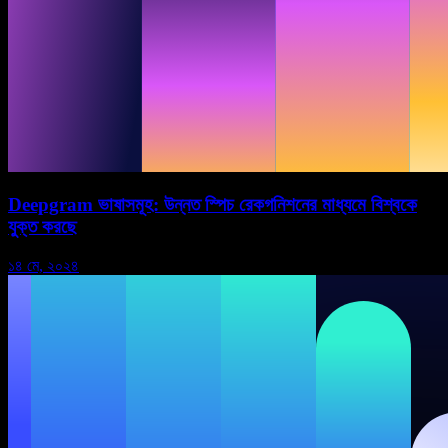
Deepgram ভাষাসমূহ: উন্নত স্পিচ রেকগনিশনের মাধ্যমে বিশ্বকে
যুক্ত করছে
১৪ মে, ২০২৪