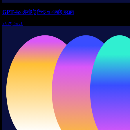
GPT-4o টেক্সট টু স্পিচ ও এআই ভয়েস
১৭ মে, ২০২৪