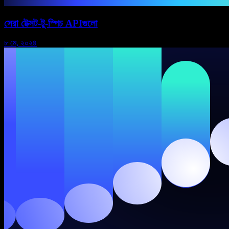
সেরা টেক্সট-টু-স্পিচ APIগুলো
৮ মে, ২০২৪