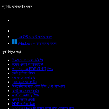
অ্যাপটি ডাউনলোড করুন
macOS-এ ডাউনলোড করুন
Windows-এ ডাউনলোড করুন
সুপারিশকৃত পড়া
ডিকটেশন ও ভয়েস টাইপিং
ভয়েস এআই অ্যাসিস্ট্যান্ট
Android-এ PDF টেক্সট টু স্পিচ
টেক্সট টু স্পিচ রিডার
নারী কণ্ঠ জেনারেটর
পুরুষ কণ্ঠ জেনারেটর
ডিসলেক্সিয়ার জন্য সেরা রিডিং প্রোগ্রামগুলো
রোবট ভয়েস জেনারেটর
অ্যানিমে টেক্সট টু স্পিচ
এআই ভয়েস চেঞ্জার
PDF অডিও রিডার
Google Docs কি আমার জন্য পড়ে শোনাতে পারে