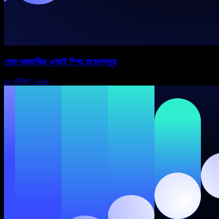
সেরা বহুভাষিক এআই স্পিচ মডেলসমূহ
১৫ এপ্রিল, ২০২৪