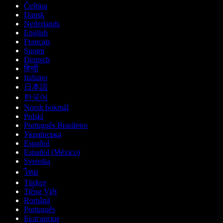
Čeština
Dansk
Nederlands
English
Français
Suomi
Deutsch
हिन्दी
Italiano
日本語
한국어
Norsk bokmål
Polski
Português Brasileiro
Українська
Español
Español (México)
Svenska
ไทย
Türkçe
Tiếng Việt
Română
Português
Български