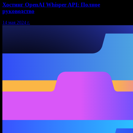
Хостинг OpenAI Whisper API: Полное
руководство
14 мая 2024 г.