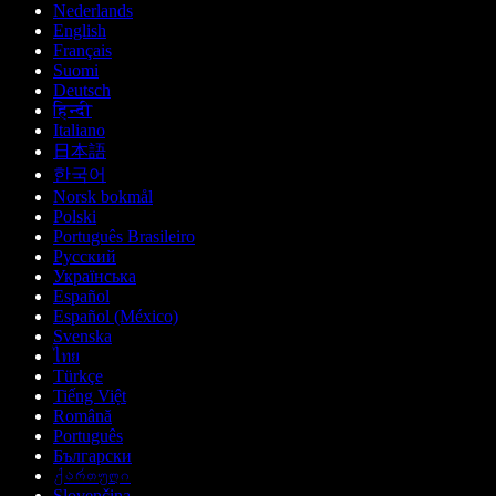
Nederlands
English
Français
Suomi
Deutsch
हिन्दी
Italiano
日本語
한국어
Norsk bokmål
Polski
Português Brasileiro
Русский
Українська
Español
Español (México)
Svenska
ไทย
Türkçe
Tiếng Việt
Română
Português
Български
ქართული
Slovenčina