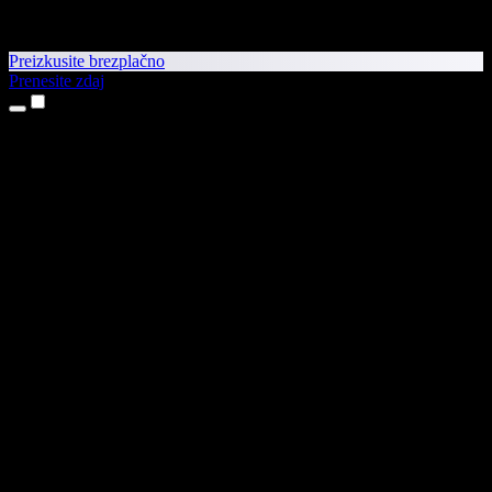
Preizkusite brezplačno
Prenesite zdaj
Izdelki
Pretvorba besedila v govor
Aplikaciji za iPhone in iPad
Aplikacija za Android
Razširitev za Chrome
Razširitev za Edge
Spletna aplikacija
Aplikacija za Mac
Aplikacija za Windows