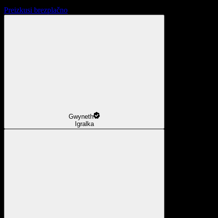
Preizkusi brezplačno
Gwyneth
Igralka