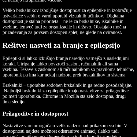
Veliko brskalnikov izboljšuje dostopnost za epileptike in izobražuje
ustvarjalce vsebin o varni uporabi vizualnih učinkov. Digitalna
dostopnost je stalna prioriteta – ne le za brskalnike, iskalnike in
vsebine, temveč tudi za organizacije in državo. Obstajajo močna
prizadevanja za povsem dostopen splet, ne glede na oviranost.
Rešitve: nasveti za branje z epilepsijo
Epileptiki si lahko izkušnjo branja naredijo varnejšo z naslednjimi
koraki. Utripanje lahko povzroči zaslon, računalnik ali sama
vsebina. Težave z zaslonom ali računalnikom so praviloma tehnične,
uporabnik pa ima kar nekaj nadzora prek brskalnikov in sistema.
Brskalniki – uporabite sodoben brskalnik in ga redno posodabljajte.
Najboljši brskalniki za epileptike imajo nastavitve za prilagoditve
po meri uporabnika. Chrome in Mozilla sta zelo dostopna, drugi
jima sledijo.
Prilagoditve in dostopnost
Nastavitve vam omogočajo velik nadzor nad prikazom vsebin. V
dostopnosti najdete možnost odstranitve animacij (lahko tudi
»zmanjšano gibanje«). Pomembno je tudi izklopiti samodejno