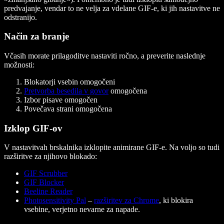
predvajanje, vendar to ne velja za vdelane GIF-e, ki jih nastavitve ne
odstranijo.
Način za branje
Včasih morate prilagoditve nastaviti ročno, a preverite naslednje
možnosti:
Blokatorji vsebin omogočeni
Pretvorba besedila v govor
omogočena
Izbor pisave omogočen
Povečava strani omogočena
Izklop GIF-ov
V nastavitvah brskalnika izklopite animirane GIF-e. Na voljo so tudi
razširitve za njihovo blokado:
GIF Scrubber
GIF Blocker
Beeline Reader
Photosensitivity Pal
–
razširitev za Chrome
, ki blokira
vsebine, verjetno nevarne za napade.