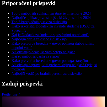
Priporočeni prispevki
Top 5 najboljših aplikacij za starejše in seniorje 2024
Najboljše aplikacije za starejše, ki živijo sami v 2024
Top 5 brezplačnih pisav za disleksijo
Kako izkoristiti Dodatek za invalide študente (DSA) za
Speechify
Kaj je Dodatek za študente s posebnimi potrebami?
Najboljša darila za osebe z disleksijo
Kako pretvorba besedila v govor pomaga slabovidnim:
popolni vodič
Ali obstajajo očala, ki vam berejo na glas?
Kaj so najboljša darila za slepe?
Kako pretvorba besedila v govor pomaga starejšim
Ali obstaja naprava, ki ti prebere knjigo na glas? Oglej si
možnosti
Najboljši vodič po bralnih peresih za disleksijo
Zadnji prispevki
Poglej vse