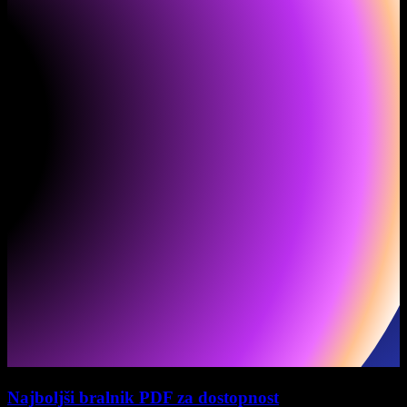
Najboljši bralnik PDF za dostopnost