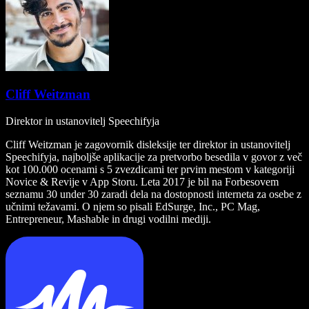
Cliff Weitzman
Direktor in ustanovitelj Speechifyja
Cliff Weitzman je zagovornik disleksije ter direktor in ustanovitelj
Speechifyja, najboljše aplikacije za pretvorbo besedila v govor z več
kot 100.000 ocenami s 5 zvezdicami ter prvim mestom v kategoriji
Novice & Revije v App Storu. Leta 2017 je bil na Forbesovem
seznamu 30 under 30 zaradi dela na dostopnosti interneta za osebe z
učnimi težavami. O njem so pisali EdSurge, Inc., PC Mag,
Entrepreneur, Mashable in drugi vodilni mediji.