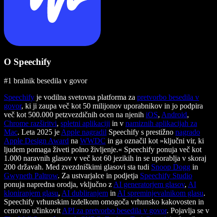
O Speechify
#1 bralnik besedila v govor
Speechify
je vodilna svetovna platforma za
pretvorbo besedila v
govor
, ki ji zaupa več kot 50 milijonov uporabnikov in jo podpira
več kot 500.000 petzvezdičnih ocen na njenih
iOS
,
Android
,
Chrome razširitvi
,
spletni aplikaciji
in v
namiznih aplikacijah za
Mac
. Leta 2025 je
Apple nagradil
Speechify s prestižno
nagrado
Apple Design Award
na
WWDC
in ga označil kot »ključni vir, ki
ljudem pomaga živeti polno življenje.« Speechify ponuja več kot
1.000 naravnih glasov v več kot 60 jezikih in se uporablja v skoraj
200 državah. Med zvezdniškimi glasovi sta tudi
Snoop Dogg
in
Gwyneth Paltrow
. Za ustvarjalce in podjetja
Speechify Studio
ponuja napredna orodja, vključno z
AI generatorjem glasov
,
AI
kloniranjem glasu
,
AI dubliranjem
in
AI spreminjevalnikom glasu
.
Speechify vrhunskim izdelkom omogoča vrhunsko kakovosten in
cenovno učinkovit
API za pretvorbo besedila v govor
. Pojavlja se v