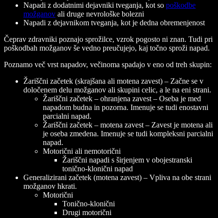
Napadi z dodatnimi dejavniki tveganja, kot so
poškodbe
možganov
ali druge nevrološke bolezni
Napadi z dejavnikom tveganja, kot je dedna obremenjenost
Čeprav zdravniki poznajo sprožilce, vzrok pogosto ni znan. Tudi pri
poškodbah možganov še vedno preučujejo, kaj točno sproži napad.
Poznamo več vrst napadov, večinoma spadajo v eno od treh skupin:
Žariščni začetek (skrajšana ali motena zavest)
– Začne se v
določenem delu možganov ali skupini celic, a le na eni strani.
Žariščni začetek – ohranjena zavest
– Oseba je med
napadom budna in pozorna. Imenuje se tudi enostavni
parcialni napad.
Žariščni začetek – motena zavest
– Zavest je motena ali
je oseba zmedena. Imenuje se tudi kompleksni parcialni
napad.
Motorični ali nemotorični
Žariščni napadi s širjenjem v obojestranski
tonično-klonični napad
Generalizirani začetek (motena zavest)
– Vpliva na obe strani
možganov hkrati.
Motorični
Tonično-klonični
Drugi motorični