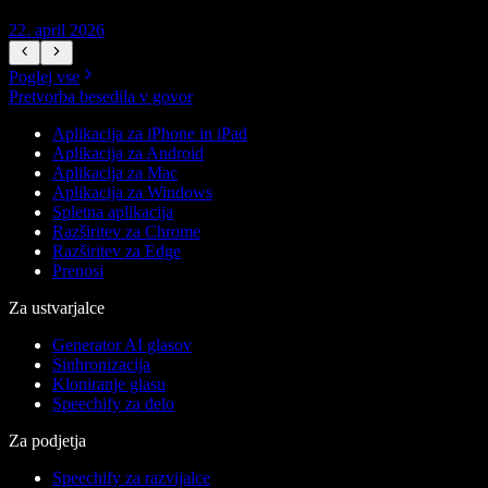
22. april 2026
1
Poglej vse
Pretvorba besedila v govor
Aplikacija za iPhone in iPad
Aplikacija za Android
Aplikacija za Mac
Aplikacija za Windows
Spletna aplikacija
Razširitev za Chrome
Razširitev za Edge
Prenosi
Za ustvarjalce
Generator AI glasov
Sinhronizacija
Kloniranje glasu
Speechify za delo
Za podjetja
Speechify za razvijalce