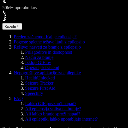
50M+ uporabnikov
Kazalo
Preden začnemo: Kaj je epilepsija?
Pogoste spletne težave ljudi z epilepsijo
Rešitve: nasveti za branje z epilepsijo
Prilagoditve in dostopnost
Način za branje
Izklop GIF-ov
Operacijski sistemi
Nepogrešljive aplikacije za epileptike
HealthUnlocked
Seizure Tracker
Seizure First Aid
Speechify
FAQ
Lahko GIF povzroči napad?
Ali epilepsija vpliva na branje?
Ali lahko branje sproži napad?
Ali epileptiki lahko uporabljajo internet?