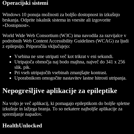
Operacijski sistemi
Windows 10 ponuja možnosti za boljšo dostopnost in izkušnjo
brskanja. Odprite iskalnik sistema in vnesite ali izgovorite
»Dostopnost«.
World Wide Web Consortium (W3C) ima navodila za razvijalce v
podrobnih Web Content Accessibility Guidelines (WCAG) za ljudi
z epilepsijo. Priporočila vključujejo:
Vsebina ne sme utripati več kot trikrat v eni sekundi.
Utripajoča območja naj bodo majhna, največ do 341 x 256
slik. pik.
Pri vseh utripajočih vsebinah zmanjšajte kontrast.
Uporabnikom omogočite nastavitev lastne hitrosti utripanja.
Nepogrešljive aplikacije za epileptike
Na voljo je več aplikacij, ki pomagajo epileptikom do boljše spletne
izkušnje in lažjega branja. To so nekatere najboljše aplikacije za
spremljanje napadov.
HealthUnlocked