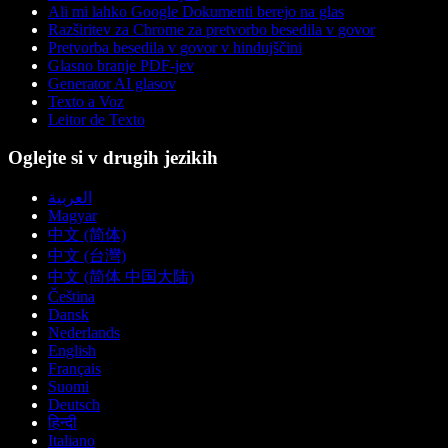
Ali mi lahko Google Dokumenti berejo na glas
Razširitev za Chrome za pretvorbo besedila v govor
Pretvorba besedila v govor v hindujščini
Glasno branje PDF-jev
Generator AI glasov
Texto a Voz
Leitor de Texto
Oglejte si v drugih jezikih
العربية
Magyar
中文 (简体)
中文 (台灣)
中文 (简体 中国大陆)
Čeština
Dansk
Nederlands
English
Français
Suomi
Deutsch
हिन्दी
Italiano