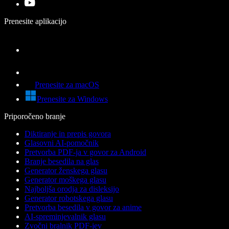
Prenesite aplikacijo
Prenesite za macOS
Prenesite za Windows
Priporočeno branje
Diktiranje in prepis govora
Glasovni AI-pomočnik
Pretvorba PDF-ja v govor za Android
Branje besedila na glas
Generator ženskega glasu
Generator moškega glasu
Najboljša orodja za disleksijo
Generator robotskega glasu
Pretvorba besedila v govor za anime
AI-spreminjevalnik glasu
Zvočni bralnik PDF-jev