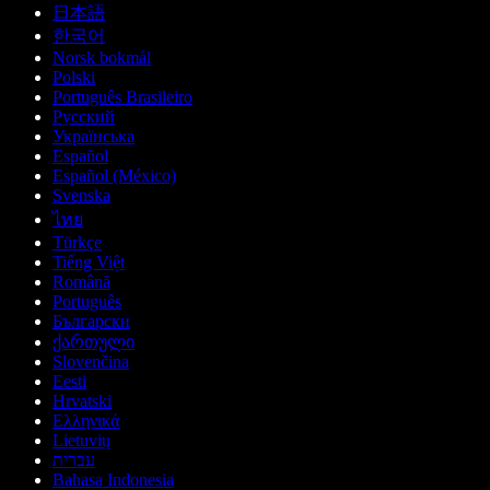
日本語
한국어
Norsk bokmål
Polski
Português Brasileiro
Русский
Українська
Español
Español (México)
Svenska
ไทย
Türkçe
Tiếng Việt
Română
Português
Български
ქართული
Slovenčina
Eesti
Hrvatski
Ελληνικά
Lietuvių
עברית
Bahasa Indonesia