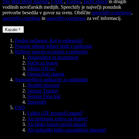
The Wall Street Journal
,
CNBC
,
Forbes
,
TechCrunch
in drugih
vodilnih novičarskih medijih. Speechify je največji ponudnik
pretvorbe besedila v govor na svetu. Obiščite
speechify.com/news
,
speechify.com/blog
in
speechify.com/press
za več informacij.
Kazalo
Preden začnemo: Kaj je epilepsija?
Pogoste spletne težave ljudi z epilepsijo
Rešitve: nasveti za branje z epilepsijo
Prilagoditve in dostopnost
Način za branje
Izklop GIF-ov
Operacijski sistemi
Nepogrešljive aplikacije za epileptike
HealthUnlocked
Seizure Tracker
Seizure First Aid
Speechify
FAQ
Lahko GIF povzroči napad?
Ali epilepsija vpliva na branje?
Ali lahko branje sproži napad?
Ali epileptiki lahko uporabljajo internet?