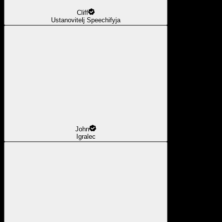
Cliff
Ustanovitelj Speechifyja
John
Igralec