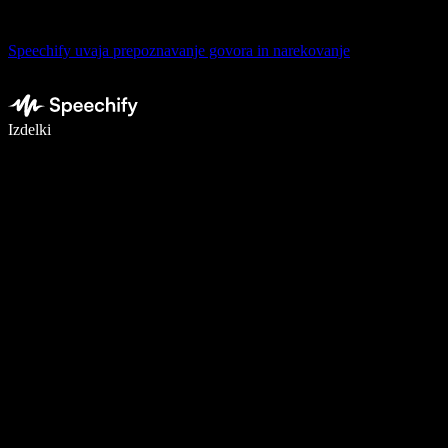
Speechify uvaja prepoznavanje govora in narekovanje
Pišite 5× hitreje z narekovanjem
Izdelki
Več o tem