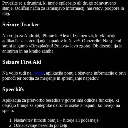
Povežite se z drugimi, ki imajo epilepsijo ali drugo zdravstveno
stanje. Odličen način za izmenjavo informacij, nasvetov, podpore in
idej.
Seizure Tracker
Na voljo za Android, iPhone in Alexo. Izjemen vir, ki vključuje
aplikacije za spremljanje napadov in še več. Opozorilo! Na spletni
strani je gumb »Brezplačno! Prijava« levo zgoraj. Ob drsenju tja je
animiran in na kratko zaniha.
Seizure First Aid
Na voljo tudi na
Apple
, aplikacija ponuja bistvene informacije o prvi
pomoči ter orodja za merjenje in spremljanje napadov.
Speechify
Aplikacija za pretvorbo besedila v govor ima odlične funkcije, ki
olajšajo branje za epileptike oziroma osebe z napadi, ko berejo na
spletu:
Nastavitev hitrosti branja – hitreje ali počasneje
Označevanje besedila po želji