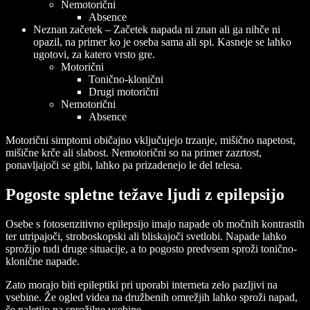
Nemotorični
Absence
Neznan začetek
– Začetek napada ni znan ali ga nihče ni
opazil, na primer ko je oseba sama ali spi. Kasneje se lahko
ugotovi, za katero vrsto gre.
Motorični
Tonično-klonični
Drugi motorični
Nemotorični
Absence
Motorični simptomi običajno vključujejo trzanje, mišično napetost,
mišične krče ali slabost. Nemotorični so na primer zazrtost,
ponavljajoči se gibi, lahko pa prizadenejo le del telesa.
Pogoste spletne težave ljudi z epilepsijo
Osebe s fotosenzitivno epilepsijo imajo napade ob močnih kontrastih
ter utripajoči, stroboskopski ali bliskajoči svetlobi. Napade lahko
sprožijo tudi druge situacije, a to pogosto predvsem sproži tonično-
klonične napade.
Zato morajo biti epileptiki pri uporabi interneta zelo pazljivi na
vsebine. Že ogled videa na družbenih omrežjih lahko sproži napad,
če naletijo na sprožilne vsebine.