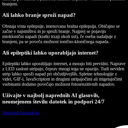
branjem.
Ali lahko branje sproži napad?
Obstaja vrsta epilepsije, imenovana bralna epilepsija. Običajno se
začne v najstništvu in jo sproži branje. Najprej se pojavijo
mioklonični napadi (kratki trzaji okoli ust), če oseba nadaljuje z
branjem, pa se poveča možnost tonično-kloničnega napada.
Ali epileptiki lahko uporabljajo internet?
Epileptiki lahko uporabljajo internet, a morajo biti previdni. Naprave
z LED zasloni utripajo, čeprav mnogi tega ne opazijo. Tudi neviden
utrip lahko sproži napad pri občutljivejših. Spletne tehnologije z
videi, GIF-i, JavaScriptom in drugimi utripajočimi ali migetajočimi
vsebinami dodatno povečajo možnost fotosenzitivnih napadov.
Uživajte v najbolj naprednih AI glasovih,
neomejenem številu datotek in podpori 24/7
Preizkusi brezplačno