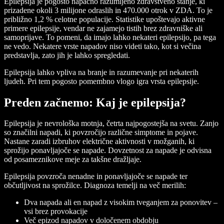
Epilepsija je pogosto napačno razumljeno zdravstveno stanje, ki
prizadene okoli 3 milijone odraslih in 470.000 otrok v ZDA. To je
približno 1,2 % celotne populacije. Statistike upoštevajo aktivne
primere epilepsije, vendar ne zajamejo tistih brez zdravniške ali
samoprijave. To pomeni, da imajo lahko nekateri epilepsijo, pa tega
ne vedo. Nekatere vrste napadov niso videti tako, kot si večina
predstavlja, zato jih je lahko spregledati.
Epilepsija lahko vpliva na branje in razumevanje pri nekaterih
ljudeh. Pri tem pogosto pomembno vlogo igra vrsta epilepsije.
Preden začnemo: Kaj je epilepsija?
Epilepsija je nevrološka motnja, četrta najpogostejša na svetu. Zanjo
so značilni napadi, ki povzročijo različne simptome in pojave.
Nastane zaradi izbruhov električne aktivnosti v možganih, ki
sprožijo ponavljajoče se napade. Dovzetnost za napade je odvisna
od posameznikove meje za takšne dražljaje.
Epilepsija povzroča nenadne in ponavljajoče se napade ter
občutljivost na sprožilce. Diagnoza temelji na več merilih:
Dva napada ali en napad z visokim tveganjem za ponovitev –
vsi brez provokacije
Več epizod napadov v določenem obdobju