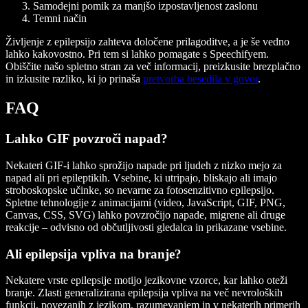
Samodejni pomik za manjšo izpostavljenost zaslonu
Temni način
Življenje z epilepsijo zahteva določene prilagoditve, a je še vedno
lahko kakovostno. Pri tem si lahko pomagate s Speechifyem.
Obiščite našo spletno stran za več informacij, preizkusite brezplačno
in izkusite razliko, ki jo prinaša
pretvorba besedila v govor
.
FAQ
Lahko GIF povzroči napad?
Nekateri GIF-i lahko sprožijo napade pri ljudeh z nizko mejo za
napad ali pri epileptikih. Vsebine, ki utripajo, bliskajo ali imajo
stroboskopske učinke, so nevarne za fotosenzitivno epilepsijo.
Spletne tehnologije z animacijami (video, JavaScript, GIF, PNG,
Canvas, CSS, SVG) lahko povzročijo napade, migrene ali druge
reakcije – odvisno od občutljivosti gledalca in prikazane vsebine.
Ali epilepsija vpliva na branje?
Nekatere vrste epilepsije motijo jezikovne vzorce, kar lahko oteži
branje. Zlasti generalizirana epilepsija vpliva na več nevroloških
funkcij, povezanih z jezikom, razumevanjem in v nekaterih primerih