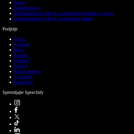
Ekipe
Izobraževanje
Dokumentacija API-ja za pretvorbo besedila v govor
Dokumentacija API-ja za glasovne agente
Podjetje
O nas
Kontakt
Blog
Kariera
Partnerji
Pomoč
Stanje storitve
Za medije
Brand Kit
Spremljajte Speechify