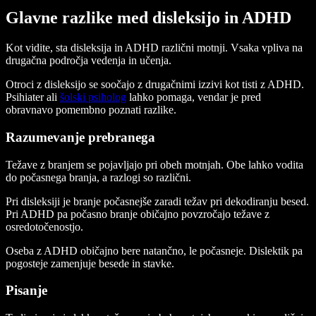
Glavne razlike med disleksijo in ADHD
Kot vidite, sta disleksija in ADHD različni motnji. Vsaka vpliva na
drugačna področja vedenja in učenja.
Otroci z disleksijo se soočajo z drugačnimi izzivi kot tisti z ADHD.
Psihiater ali
šolski psiholog
lahko pomaga, vendar je pred
obravnavo pomembno poznati razlike.
Razumevanje prebranega
Težave z branjem se pojavljajo pri obeh motnjah. Obe lahko vodita
do počasnega branja, a razlogi so različni.
Pri disleksiji je branje počasnejše zaradi težav pri dekodiranju besed.
Pri ADHD pa počasno branje običajno povzročajo težave z
osredotočenostjo.
Oseba z ADHD običajno bere natančno, le počasneje. Dislektik pa
pogosteje zamenjuje besede in stavke.
Pisanje