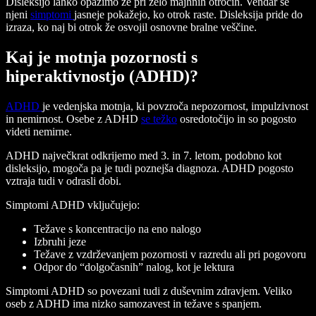
Disleksijo lahko opazimo že pri zelo majhnih otrocih. Vendar se
njeni
simptomi
jasneje pokažejo, ko otrok raste. Disleksija pride do
izraza, ko naj bi otrok že osvojil osnovne bralne veščine.
Kaj je motnja pozornosti s
hiperaktivnostjo (ADHD)?
ADHD
je vedenjska motnja, ki povzroča nepozornost, impulzivnost
in nemirnost. Osebe z ADHD
se težko
osredotočijo in so pogosto
videti nemirne.
ADHD največkrat odkrijemo med 3. in 7. letom, podobno kot
disleksijo, mogoča pa je tudi poznejša diagnoza. ADHD pogosto
vztraja tudi v odrasli dobi.
Simptomi ADHD vključujejo:
Težave s koncentracijo na eno nalogo
Izbruhi jeze
Težave z vzdrževanjem pozornosti v razredu ali pri pogovoru
Odpor do “dolgočasnih” nalog, kot je lektura
Simptomi ADHD so povezani tudi z duševnim zdravjem. Veliko
oseb z ADHD ima nizko samozavest in težave s spanjem.