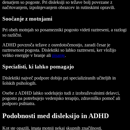
denarjem so pogoste. Pri disleksiji so težave bolj povezane z
načrtovanjem, izpolnjevanjem obrazcev in rutinskimi opravili.
Soočanje z motnjami
Pri obeh motnjah so posamezniki pogosto videti raztreseni, a razlogi
so različni.
ADHD povzroča težave z osredotočenostjo, zaradi česar je
raztresenost pogosta. Dislektiki so lahko raztreseni, ker vložijo
veliko energije v branje ali
pisanje
.
Specialisti, ki lahko pomagajo
Dislektiki največ podpore dobijo pri specializiranih učiteljih in
šolskih psihologih.
Osebe z ADHD lahko sodelujejo tudi z izobraževalnimi delavci,
pogosto pa potrebujejo vedenjsko terapijo, zdravniško pomoč ali
podporo psihiatra.
Podobnosti med disleksijo in ADHD
Kot ste opazili, imata motnji nekaj skupnih značilnosti.