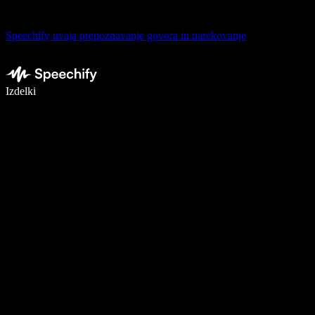
Speechify uvaja prepoznavanje govora in narekovanje
Pišite 5× hitreje z narekovanjem
Izdelki
Več o tem