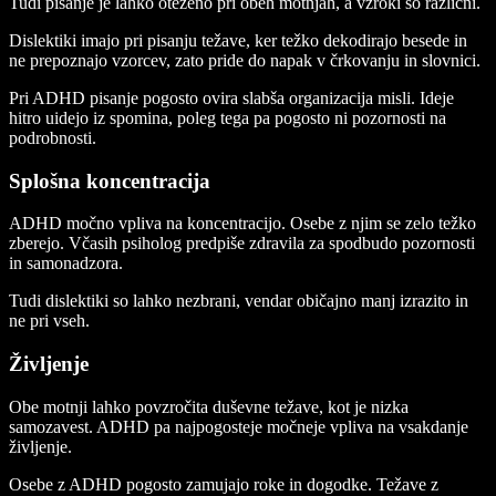
Tudi pisanje je lahko oteženo pri obeh motnjah, a vzroki so različni.
Dislektiki imajo pri pisanju težave, ker težko dekodirajo besede in
ne prepoznajo vzorcev, zato pride do napak v črkovanju in slovnici.
Pri ADHD pisanje pogosto ovira slabša organizacija misli. Ideje
hitro uidejo iz spomina, poleg tega pa pogosto ni pozornosti na
podrobnosti.
Splošna koncentracija
ADHD močno vpliva na koncentracijo. Osebe z njim se zelo težko
zberejo. Včasih psiholog predpiše zdravila za spodbudo pozornosti
in samonadzora.
Tudi dislektiki so lahko nezbrani, vendar običajno manj izrazito in
ne pri vseh.
Življenje
Obe motnji lahko povzročita duševne težave, kot je nizka
samozavest. ADHD pa najpogosteje močneje vpliva na vsakdanje
življenje.
Osebe z ADHD pogosto zamujajo roke in dogodke. Težave z