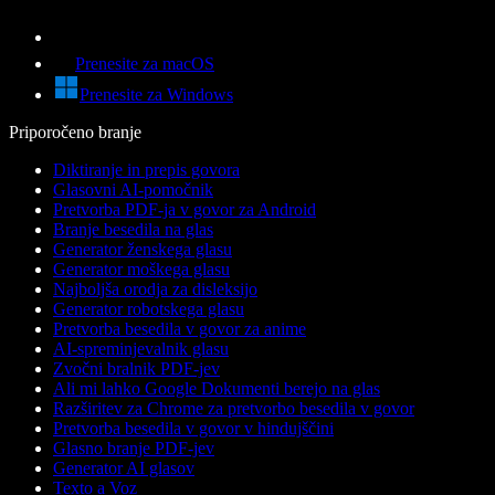
Prenesite za macOS
Prenesite za Windows
Priporočeno branje
Diktiranje in prepis govora
Glasovni AI-pomočnik
Pretvorba PDF-ja v govor za Android
Branje besedila na glas
Generator ženskega glasu
Generator moškega glasu
Najboljša orodja za disleksijo
Generator robotskega glasu
Pretvorba besedila v govor za anime
AI-spreminjevalnik glasu
Zvočni bralnik PDF-jev
Ali mi lahko Google Dokumenti berejo na glas
Razširitev za Chrome za pretvorbo besedila v govor
Pretvorba besedila v govor v hindujščini
Glasno branje PDF-jev
Generator AI glasov
Texto a Voz