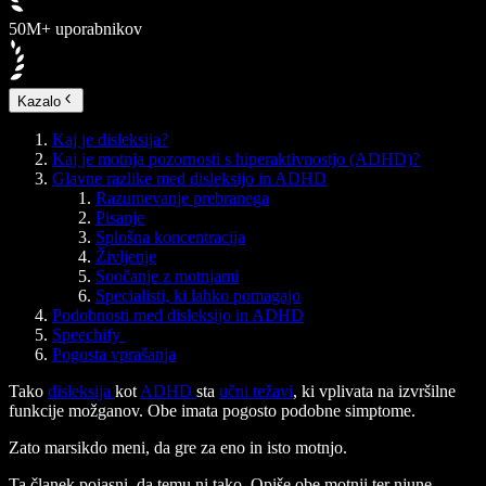
50M+ uporabnikov
Kazalo
Kaj je disleksija?
Kaj je motnja pozornosti s hiperaktivnostjo (ADHD)?
Glavne razlike med disleksijo in ADHD
Razumevanje prebranega
Pisanje
Splošna koncentracija
Življenje
Soočanje z motnjami
Specialisti, ki lahko pomagajo
Podobnosti med disleksijo in ADHD
Speechify
Pogosta vprašanja
Tako
disleksija
kot
ADHD
sta
učni težavi
, ki vplivata na izvršilne
funkcije možganov. Obe imata pogosto podobne simptome.
Zato marsikdo meni, da gre za eno in isto motnjo.
Ta članek pojasni, da temu ni tako. Opiše obe motnji ter njune