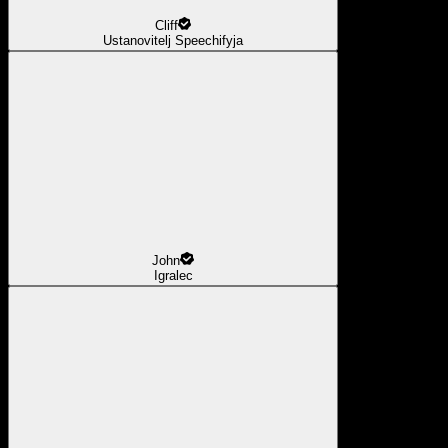
Cliff
Ustanovitelj Speechifyja
John
Igralec