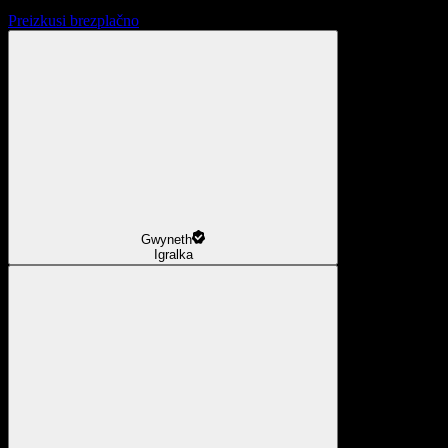
Preizkusi brezplačno
Gwyneth
Igralka