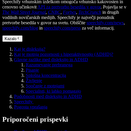
Speechify vrhunskim izdelkom omogoča vrhunsko kakovosten in
cenovno učinkovit
API za pretvorbo besedila v govor
. Pojavlja se v
The Wall Street Journal
,
CNBC
,
Forbes
,
TechCrunch
in drugih
vodilnih novičarskih medijih. Speechify je največji ponudnik
pretvorbe besedila v govor na svetu. Obiščite
speechify.com/news
,
speechify.com/blog
in
speechify.com/press
za več informacij.
Kazalo
Kaj je disleksija?
Kaj je motnja pozornosti s hiperaktivnostjo (ADHD)?
Glavne razlike med disleksijo in ADHD
Razumevanje prebranega
Pisanje
Splošna koncentracija
Življenje
Soočanje z motnjami
Specialisti, ki lahko pomagajo
Podobnosti med disleksijo in ADHD
Speechify
Pogosta vprašanja
Priporočeni prispevki