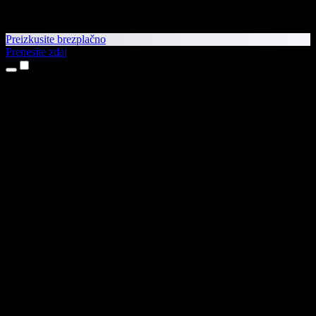
Preizkusite brezplačno
Prenesite zdaj
Izdelki
Pretvorba besedila v govor
Aplikaciji za iPhone in iPad
Aplikacija za Android
Razširitev za Chrome
Razširitev za Edge
Spletna aplikacija
Aplikacija za Mac
Aplikacija za Windows