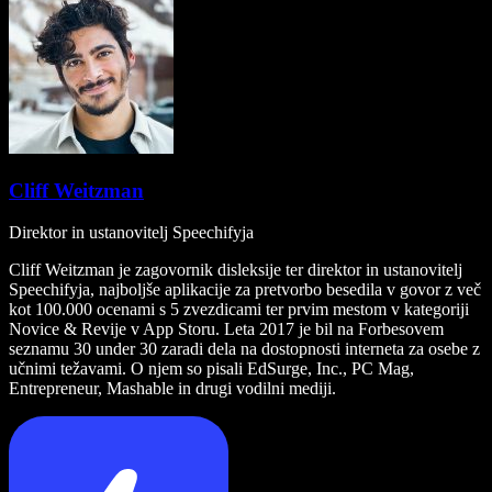
Cliff Weitzman
Direktor in ustanovitelj Speechifyja
Cliff Weitzman je zagovornik disleksije ter direktor in ustanovitelj
Speechifyja, najboljše aplikacije za pretvorbo besedila v govor z več
kot 100.000 ocenami s 5 zvezdicami ter prvim mestom v kategoriji
Novice & Revije v App Storu. Leta 2017 je bil na Forbesovem
seznamu 30 under 30 zaradi dela na dostopnosti interneta za osebe z
učnimi težavami. O njem so pisali EdSurge, Inc., PC Mag,
Entrepreneur, Mashable in drugi vodilni mediji.