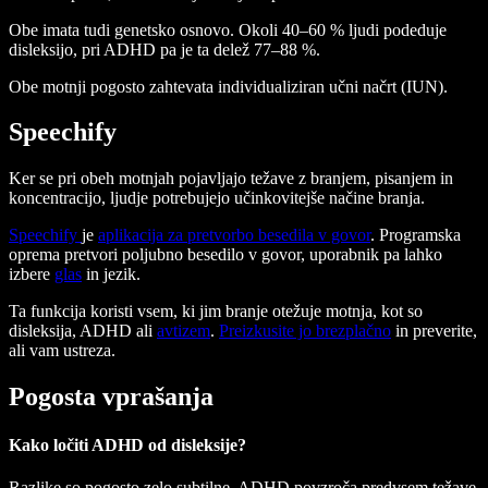
Obe imata tudi genetsko osnovo. Okoli 40–60 % ljudi podeduje
disleksijo, pri ADHD pa je ta delež 77–88 %.
Obe motnji pogosto zahtevata individualiziran učni načrt (IUN).
Speechify
Ker se pri obeh motnjah pojavljajo težave z branjem, pisanjem in
koncentracijo, ljudje potrebujejo učinkovitejše načine branja.
Speechify
je
aplikacija za pretvorbo besedila v govor
. Programska
oprema pretvori poljubno besedilo v govor, uporabnik pa lahko
izbere
glas
in jezik.
Ta funkcija koristi vsem, ki jim branje otežuje motnja, kot so
disleksija, ADHD ali
avtizem
.
Preizkusite jo brezplačno
in preverite,
ali vam ustreza.
Pogosta vprašanja
Kako ločiti ADHD od disleksije?
Razlike so pogosto zelo subtilne. ADHD povzroča predvsem težave