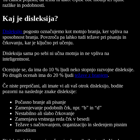
razlike in podobnosti.
Kaj je disleksija?
Disleksijo
pogosto označujemo kot motnjo branja, ker vpliva na
sposobnost branja. Povzroča pa lahko tudi težave pri pisanju in
črkovanju, kar je ključno pri učenju.
Disleksija sama po sebi ni učna motnja in ne vpliva na
inteligentnost.
Ocenjuje se, da ima do 10 % ljudi neko stopnjo razvojne disleksije.
Po drugih ocenah ima do 20 % ljudi
težave z branjem
.
Če niste prepričani, ali imate vi ali vaš otrok disleksijo, bodite
pozorni na naslednje znake disleksije:
Počasno branje ali pisanje
Zamenjevanje podobnih črk, npr. “b” in “d”
Nestabilno ali slabo črkovanje
Zamenjava vrstnega reda črk v besedi
Težave s načrtovanjem, organizacijo in sledenjem pisnim
navodilom