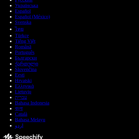
Українська
Español
Español (México)
Svenska
ไทย
Türkçe
Tiếng Việt
Română
Português
Български
ქართული
Slovenčina
Eesti
Hrvatski
Ελληνικά
Lietuvių
עברית
Bahasa Indonesia
বাংলা
Català
Bahasa Melayu
اردو