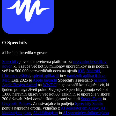
O Speechify
#1 bralnik besedila v govor
Speechify
je vodilna svetovna platforma za
pretvorbo besedila v
govor
, ki ji zaupa več kot 50 milijonov uporabnikov in jo podpira
več kot 500.000 petzvezdičnih ocen na njenih
iOS
,
Android
,
Chrome razširitvi
,
spletni aplikaciji
in v
namiznih aplikacijah za
Mac
. Leta 2025 je
Apple nagradil
Speechify s prestižno
nagrado
Apple Design Award
na
WWDC
in ga označil kot »ključni vir, ki
ljudem pomaga živeti polno življenje.« Speechify ponuja več kot
1.000 naravnih glasov v več kot 60 jezikih in se uporablja v skoraj
200 državah. Med zvezdniškimi glasovi sta tudi
Snoop Dogg
in
Gwyneth Paltrow
. Za ustvarjalce in podjetja
Speechify Studio
ponuja napredna orodja, vključno z
AI generatorjem glasov
,
AI
kloniranjem glasu
,
AI dubliranjem
in
AI spreminjevalnikom glasu
.