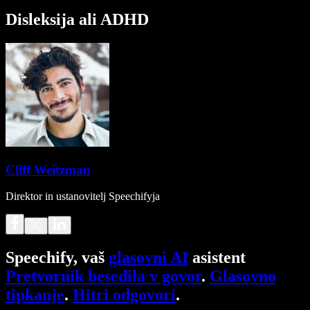
Disleksija ali ADHD
Cliff Weitzman
Direktor in ustanovitelj Speechifyja
Speechify, vaš
glasovni AI
asistent
Pretvornik besedila v govor
.
Glasovno
tipkanje
.
Hitri odgovori
.