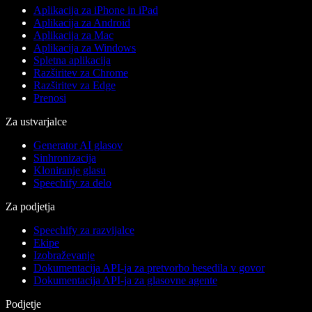
Aplikacija za iPhone in iPad
Aplikacija za Android
Aplikacija za Mac
Aplikacija za Windows
Spletna aplikacija
Razširitev za Chrome
Razširitev za Edge
Prenosi
Za ustvarjalce
Generator AI glasov
Sinhronizacija
Kloniranje glasu
Speechify za delo
Za podjetja
Speechify za razvijalce
Ekipe
Izobraževanje
Dokumentacija API-ja za pretvorbo besedila v govor
Dokumentacija API-ja za glasovne agente
Podjetje