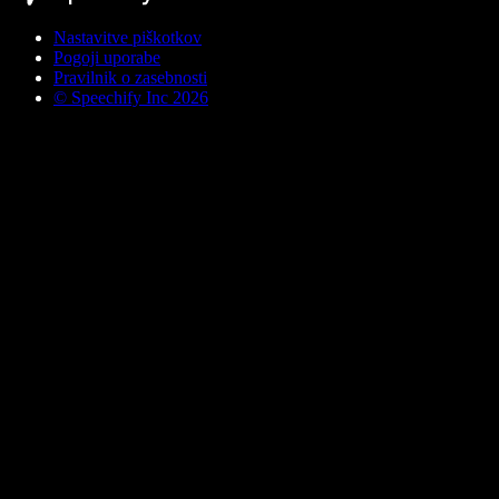
Nastavitve piškotkov
Pogoji uporabe
Pravilnik o zasebnosti
© Speechify Inc 2026