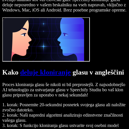
deluje neposredno v vašem brskalniku na vseh napravah, vključno z
Windows, Mac, iOS ali Android. Brez posebne programske opreme.
Kako
deluje kloniranje
glasu v angleščini
Proces kloniranja glasu še nikoli ni bil preprostejši. Z najsodobnejšo
AI tehnologijo za ustvarjanje glasu v Speechify Studiu bo vaš klon
glasu pripravljen za uporabo v nekaj sekundah!
1. korak: Posnemite 20-sekundni posnetek svojega glasu ali naložite
zvočno datoteko.
2. korak: Naši napredni algoritmi analizirajo edinstvene značilnosti
vašega glasu.
3. korak: S funkcijo kloniranja glasu ustvarite svoj osebni model