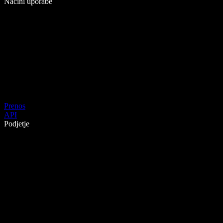
Načini uporabe
Prenos
API
Podjetje