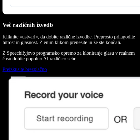
Več različnih izvedb
Kliknite »ustvari«, da dobite različne izvedbe. Preprosto prilagodite
hitrost in glasnost. Z enim klikom prenesite in že ste končali.
Z Speechifyjevo programsko opremo za kloniranje glasu v realnem
času dobite popolno AI različico sebe.
Preizkusite brezplačno