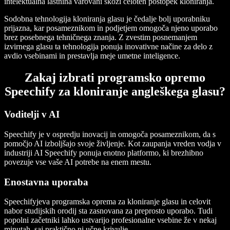
intelektualna lastnina varovani skozi celoten postopek kloniranja.
Sodobna tehnologija kloniranja glasu je čedalje bolj uporabniku
prijazna, kar posameznikom in podjetjem omogoča njeno uporabo
brez posebnega tehničnega znanja. Z zvestim posnemanjem
izvirnega glasu ta tehnologija ponuja inovativne načine za delo z
avdio vsebinami in prestavlja meje umetne inteligence.
Zakaj izbrati programsko opremo
Speechify za kloniranje angleškega glasu?
Voditelji v AI
Speechify je v ospredju inovacij in omogoča posameznikom, da s
pomočjo AI izboljšajo svoje življenje. Kot zaupanja vreden vodja v
industriji AI Speechify ponuja enotno platformo, ki brezhibno
povezuje vse vaše AI potrebe na enem mestu.
Enostavna uporaba
Speechifyjeva programska oprema za kloniranje glasu in celovit
nabor studijskih orodij sta zasnovana za preprosto uporabo. Tudi
popolni začetniki lahko ustvarijo profesionalne vsebine že v nekaj
minutah, saj praktično ni učne krivulje.