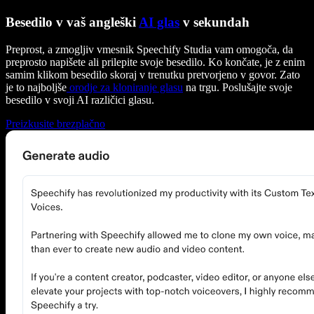
Besedilo v vaš angleški
AI glas
v sekundah
Preprost, a zmogljiv vmesnik Speechify Studia vam omogoča, da
preprosto napišete ali prilepite svoje besedilo. Ko končate, je z enim
samim klikom besedilo skoraj v trenutku pretvorjeno v govor. Zato
je to najboljše
orodje za kloniranje glasu
na trgu. Poslušajte svoje
besedilo v svoji AI različici glasu.
Preizkusite brezplačno