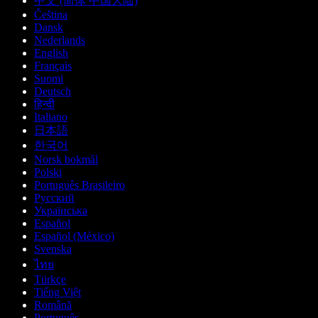
中文 (简体 中国大陆)
Čeština
Dansk
Nederlands
English
Français
Suomi
Deutsch
हिन्दी
Italiano
日本語
한국어
Norsk bokmål
Polski
Português Brasileiro
Русский
Українська
Español
Español (México)
Svenska
ไทย
Türkçe
Tiếng Việt
Română
Português