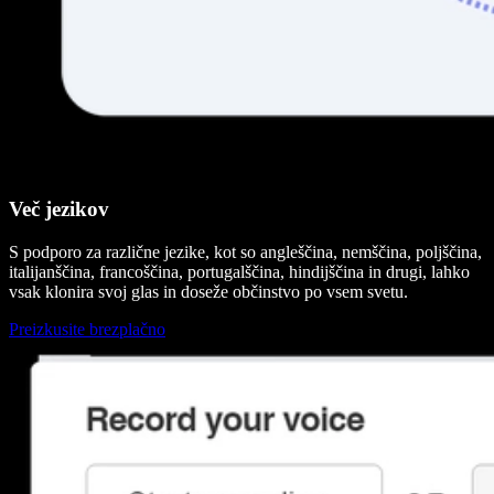
Več jezikov
S podporo za različne jezike, kot so angleščina, nemščina, poljščina,
italijanščina, francoščina, portugalščina, hindijščina in drugi, lahko
vsak klonira svoj glas in doseže občinstvo po vsem svetu.
Preizkusite brezplačno