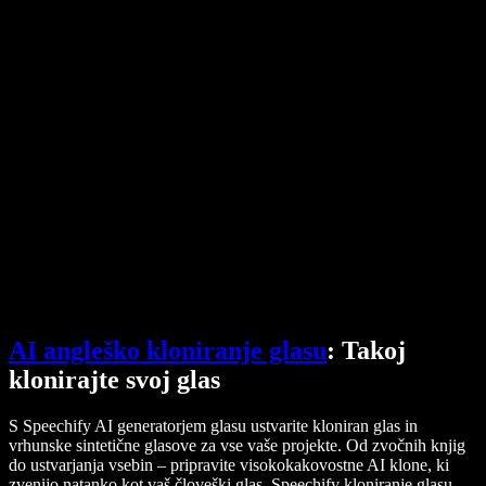
Pretvornik PDF-ja v zvok
Cene
Generator AI glasov
Zgodbe uporabnikov
Branje Google Dokumentov na glas
Primeri uporabe za B2B
AI spreminjevalnik glasu
Ocene
Aplikacije za branje besedila na glas
Mediji
Preberi mi na glas
Pretvorba besedila v govor
Podjetja
Obrnite se na prodajo
Speechify za podjetja in izobraževanje
Speechify za dostopnost pri delu
Speechify za DSA
SIMBA glasovni agenti
Speechify za razvijalce
AI angleško kloniranje glasu
: Takoj
klonirajte svoj glas
S Speechify AI generatorjem glasu ustvarite kloniran glas in
vrhunske sintetične glasove za vse vaše projekte. Od zvočnih knjig
do ustvarjanja vsebin – pripravite visokokakovostne AI klone, ki
zvenijo natanko kot vaš človeški glas. Speechify kloniranje glasu