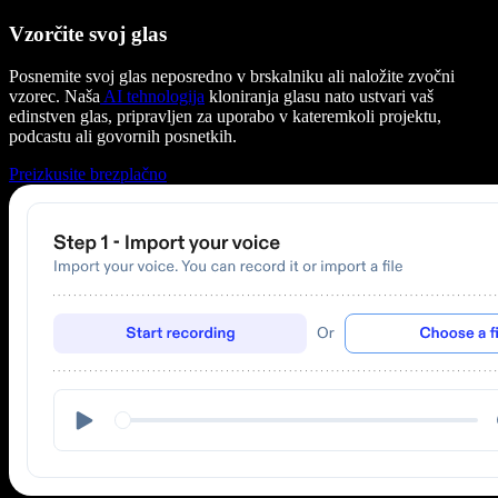
Vzorčite svoj glas
Posnemite svoj glas neposredno v brskalniku ali naložite zvočni
vzorec. Naša
AI tehnologija
kloniranja glasu nato ustvari vaš
edinstven glas, pripravljen za uporabo v kateremkoli projektu,
podcastu ali govornih posnetkih.
Preizkusite brezplačno