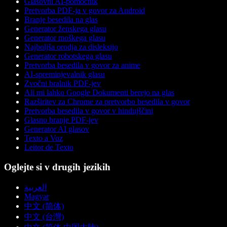
Glasovni AI-pomočnik
Pretvorba PDF-ja v govor za Android
Branje besedila na glas
Generator ženskega glasu
Generator moškega glasu
Najboljša orodja za disleksijo
Generator robotskega glasu
Pretvorba besedila v govor za anime
AI-spreminjevalnik glasu
Zvočni bralnik PDF-jev
Ali mi lahko Google Dokumenti berejo na glas
Razširitev za Chrome za pretvorbo besedila v govor
Pretvorba besedila v govor v hindujščini
Glasno branje PDF-jev
Generator AI glasov
Texto a Voz
Leitor de Texto
Oglejte si v drugih jezikih
العربية
Magyar
中文 (简体)
中文 (台灣)