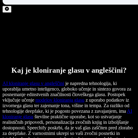
Kaj je kloniranje glasu v angleščini?
AI kloniranje glasu v angleščini
je napredna tehnologija, ki
uporablja umetno inteligenco, globoko učenje in sintezo govora za
posnemanje edinstvenih značilnosti človeškega glasu. Postopek
vključuje učenje
modelov kloniranja glasu
z uporabo podatkov iz
izvornega glasu ter zajemanje tona, višine in tempa. Za razliko od
tehnologije deepfake, ki je pogosto povezana z zavajanjem, ima
AI
kloniranje glasu
številne praktične uporabe, kot so ustvarjanje
realističnih pripovedi, personalizacija zvočnih knjig in izboljšanje
dostopnosti. Speechify poskrbi, da je vaš glas zaščiten pred zlorabo
za deepfake. Z varnostnimi ukrepi so vaši zvočni posnetki in