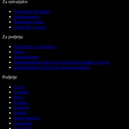
Za ustvarjalce
Generator AI glasov
Sinhronizacija
Kloniranje glasu
Speechify za delo
Za podjetja
Speechify za razvijalce
Ekipe
Izobraževanje
Dokumentacija API-ja za pretvorbo besedila v govor
Dokumentacija API-ja za glasovne agente
Podjetje
O nas
Kontakt
Blog
Kariera
Partnerji
Pomoč
Stanje storitve
Za medije
Brand Kit