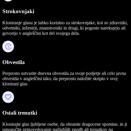
Strokovnjaki
Kloniranje glasu je lahko koristno za strokovnjake, kot so zdravniki,
odvetniki, inženirji, znanstveniki in drugi, ki pogosto narekujejo ali
govorijo v angleščini kot del svojega dela.
Obvestila
Preprosto ustvarite dnevna obvestila za svoje podjetje ali celo javna
obvestila v angleščini tako, da preprosto naložite skripto v svoj
klonirani glas.
Ostali trenutki
Klonirajte glas ljubljene osebe, da ohranite dragocene spomine, in ji
omogočite pripovedovanje najljubših zgodb ali trenutkov na