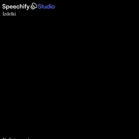
Pišite 5× hitreje z narekovanjem
Izdelki
Več o tem