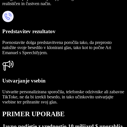
realističen in čustven način.
Predstavitev rezultatov
Poenostavite dolga predstavitvena poročila tako, da preprosto
naložite svoje besedilo v klonirani glas, tako kot to počne Ari
Emanuel s Speechifyjem.
Ustvarjanje vsebin
Ustvarite personalizirana sporočila, telefonske odzivnike ali zabavne
TikToke, ne da bi izrekli besedo, in tako učinkovito ustvarjajte
vsebine ter prihranite svoj glas.
PRIMER UPORABE
Javno podjetje z vrednostjo 10 milijard $ uporablja