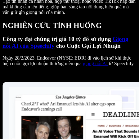
Tạo tin nhắn cá nhân hóa, hộp thư thoại hoặc video TikTok hấp dẫn
mà không cần lên tiếng, giúp bạn sáng tạo nội dung hiệu quả mà
vẫn giữ gìn giọng nói của mình.
NGHIÊN CỨU TÌNH HUỐNG
Công ty đại chúng trị giá 10 tỷ đô sử dụng
Giọng
nói AI của Speechify
cho Cuộc Gọi Lợi Nhuận
Ngày 28/2/2023, Endeavor (NYSE: EDR) đi vào lịch sử khi thực
hiện cuộc gọi lợi nhuận thường niên qua
giọng nói AI
từ Speechify.