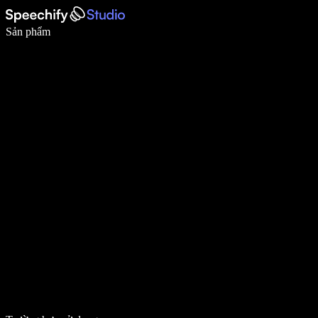
Viết nhanh gấp 5 lần với tính năng nhập bằng giọng nói
Sản phẩm
Tìm hiểu thêm