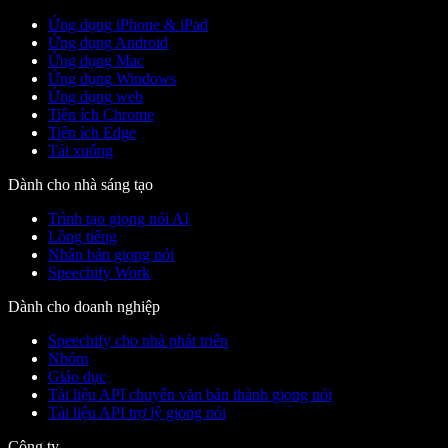
Ứng dụng iPhone & iPad
Ứng dụng Android
Ứng dụng Mac
Ứng dụng Windows
Ứng dụng web
Tiện ích Chrome
Tiện ích Edge
Tải xuống
Dành cho nhà sáng tạo
Trình tạo giọng nói AI
Lồng tiếng
Nhân bản giọng nói
Speechify Work
Dành cho doanh nghiệp
Speechify cho nhà phát triển
Nhóm
Giáo dục
Tài liệu API chuyển văn bản thành giọng nói
Tài liệu API trợ lý giọng nói
Công ty