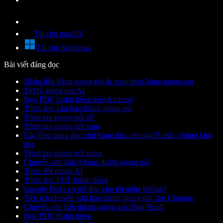
Tải cho macOS
Tải cho Windows
Bài viết đáng đọc
Nhập liệu bằng giọng nói & soạn thảo bằng giọng nói
Trợ lý giọng nói AI
Đọc PDF thành tiếng trên Android
Trình đọc văn bản thành giọng nói
Trình tạo giọng nói nữ
Trình tạo giọng nói nam
Các ứng dụng đọc chữ hàng đầu cho người mắc chứng khó
đọc
Trình tạo giọng nói robot
Chuyển văn bản Anime thành giọng nói
Trình đổi giọng AI
Trình đọc PDF thành tiếng
Google Docs có thể đọc cho tôi nghe không?
Tiện ích chuyển văn bản thành giọng nói cho Chrome
Chuyển văn bản thành giọng nói tiếng Hindi
Đọc PDF thành tiếng