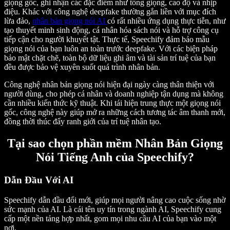
giọng gốc, ghi nhận các đặc điểm như tông giọng, cao độ và nhịp
điệu. Khác với công nghệ deepfake thường gắn liền với mục đích
lừa đảo,
nhân bản giọng nói AI
có rất nhiều ứng dụng thực tiễn, như
tạo thuyết minh sinh động, cá nhân hóa sách nói và hỗ trợ công cụ
tiếp cận cho người khuyết tật. Thực tế, Speechify đảm bảo mẫu
giọng nói của bạn luôn an toàn trước deepfake. Với các biện pháp
bảo mật chặt chẽ, toàn bộ dữ liệu ghi âm và tài sản trí tuệ của bạn
đều được bảo vệ xuyên suốt quá trình nhân bản.
Công nghệ nhân bản giọng nói hiện đại ngày càng thân thiện với
người dùng, cho phép cá nhân và doanh nghiệp tận dụng mà không
cần nhiều kiến thức kỹ thuật. Khi tái hiện trung thực một giọng nói
gốc, công nghệ này giúp mở ra những cách tương tác âm thanh mới,
đồng thời thúc đẩy ranh giới của trí tuệ nhân tạo.
Tại sao chọn phần mềm Nhân Bản Giọng
Nói Tiếng Anh của Speechify?
Dẫn Đầu Với AI
Speechify dẫn đầu đổi mới, giúp mọi người nâng cao cuộc sống nhờ
sức mạnh của AI. Là cái tên uy tín trong ngành AI, Speechify cung
cấp một nền tảng hợp nhất, gom mọi nhu cầu AI của bạn vào một
nơi.