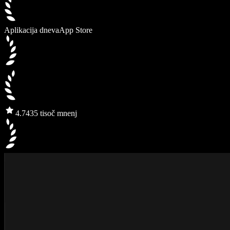
Aplikacija dneva
App Store
4.7
435 tisoč mnenj