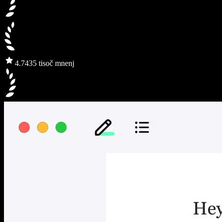
4.7
435 tisoč mnenj