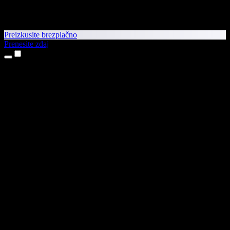
Preizkusite brezplačno
Prenesite zdaj
Izdelki
Pretvorba besedila v govor
Aplikaciji za iPhone in iPad
Aplikacija za Android
Razširitev za Chrome
Razširitev za Edge
Spletna aplikacija
Aplikacija za Mac
Aplikacija za Windows