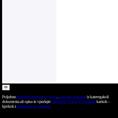
Poljubno
besedilo pretvorite v govor
,
ustvarite podcaste
iz kateregakoli
dokumenta ali opisa in vprašajte
Speechify Voice AI Assistant
karkoli –
kjerkoli z
aplikacijo za Android