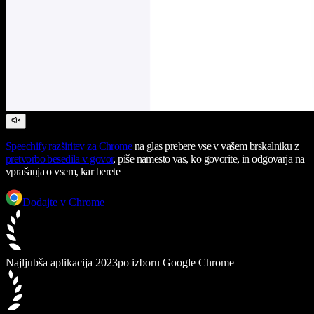
Speechify
razširitev za Chrome
na glas prebere vse v vašem brskalniku z
pretvorbo besedila v govor
, piše namesto vas, ko govorite, in odgovarja na
vprašanja o vsem, kar berete
Dodajte v Chrome
Najljubša aplikacija 2023
po izboru Google Chrome