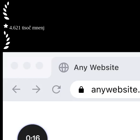
4.6
21 tisoč mnenj