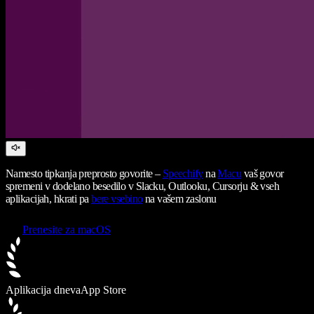
Namesto tipkanja preprosto govorite –
Speechify
na
Macu
vaš govor
spremeni v dodelano besedilo v Slacku, Outlooku, Cursorju & vseh
aplikacijah, hkrati pa
bere vsebino
na vašem zaslonu
Prenesite za macOS
Aplikacija dneva
App Store