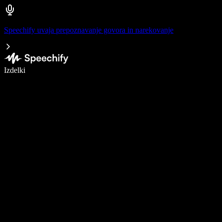
Speechify uvaja prepoznavanje govora in narekovanje
Pišite 5× hitreje z narekovanjem
Izdelki
Več o tem