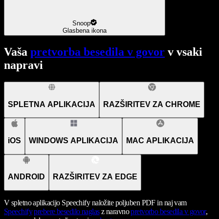
Snoop
Glasbena ikona
Vaša
pretvorba besedila v govor
v vsaki
napravi
SPLETNA APLIKACIJA
RAZŠIRITEV ZA CHROME
iOS
WINDOWS APLIKACIJA
MAC APLIKACIJA
ANDROID
RAZŠIRITEV ZA EDGE
V spletno aplikacijo Speechify naložite poljuben PDF in naj vam
Speechify
prebere besedilo naglas
z naravno
pretvorbo besedila v govor
,