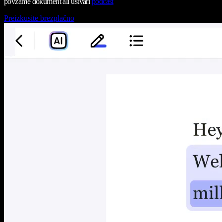
povzame dokument ali ustvari
podcast
Preizkusite brezplačno