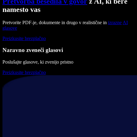
Pretvorba besedila v govor
z AI, ki bere
namesto vas
Pretvorite PDF-je, dokumente in drugo v realistične in
izrazne
AI
glasove
Preizkusite brezplačno
Naravno zveneči glasovi
Poslušajte glasove, ki zvenijo pristno
Preizkusite brezplačno