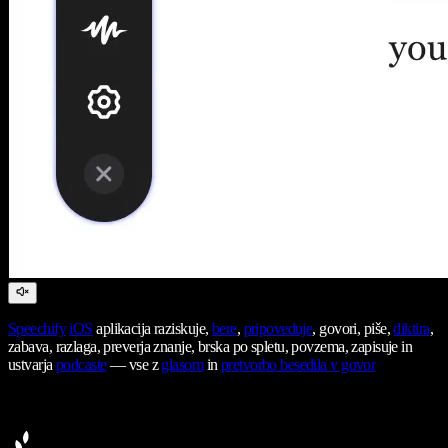
Speechify
iOS
aplikacija raziskuje,
bere
,
pripoveduje
, govori, piše,
diktira
,
zabava, razlaga, preverja znanje, brska po spletu, povzema, zapisuje in
ustvarja
podcaste
— vse z
glasom
in
pretvorbo besedila v govor