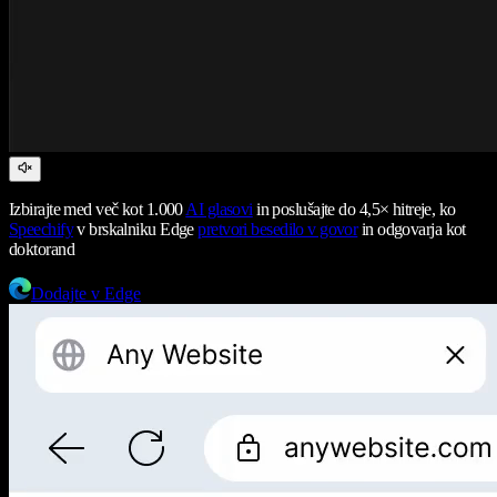
Izbirajte med več kot 1.000
AI glasovi
in poslušajte do 4,5× hitreje, ko
Speechify
v brskalniku Edge
pretvori besedilo v govor
in odgovarja kot
doktorand
Dodajte v Edge