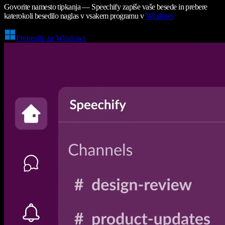
Govorite namesto tipkanja — Speechify zapiše vaše besede in prebere
katerokoli besedilo naglas v vsakem programu v
Windows
Prenesite za Windows