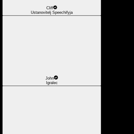
Cliff
Ustanovitelj Speechifyja
John
Igralec