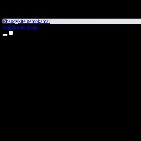
Išbandykite nemokamai
Atsisiųskite dabar
Produktai
Teksto skaitymas balsu
iPhone ir iPad programėlės
Android programėlė
Chrome plėtinys
Edge plėtinys
Interneto programėlė
Mac programėlė
Windows programėlė