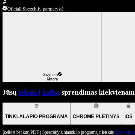
Oficiali Speechify partnerystė
Gwyneth
Aktorė
Jūsų
teksto į kalbą
sprendimas kiekviename
TINKLALAPIO PROGRAMA
CHROME PLĖTINYS
iOS
Įkelkite bet kurį PDF į Speechify žiniatinklio programą ir leiskite
Speechify
g