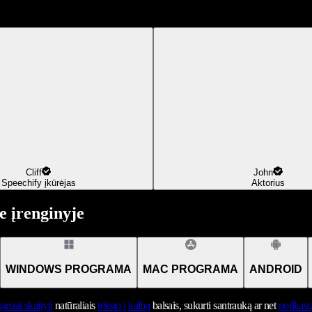
Cliff
John
Speechify įkūrėjas
Aktorius
 įrenginyje
WINDOWS PROGRAMA
MAC PROGRAMA
ANDROID
arsiai skaityti
natūraliais
teksto į kalbą
balsais, sukurti santrauką ar net
podkast