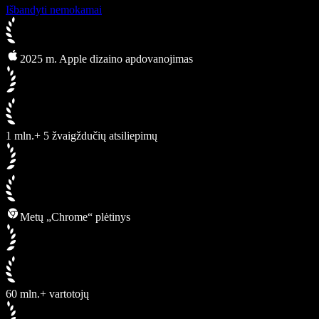
Išbandyti nemokamai
2025 m. Apple dizaino apdovanojimas
1 mln.+ 5 žvaigždučių atsiliepimų
Metų „Chrome“ plėtinys
60 mln.+ vartotojų