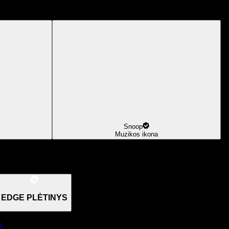
Snoop
Muzikos ikona
EDGE PLĖTINYS
ą