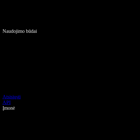
Naudojimo būdai
Atsisiųsti
API
Įmonė