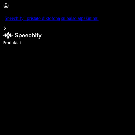
„Speechify“ pristato diktofoną su balso atpažinimu
Rašykite 5× greičiau naudodami diktavimą balsu
Produktai
Sužinokite daugiau