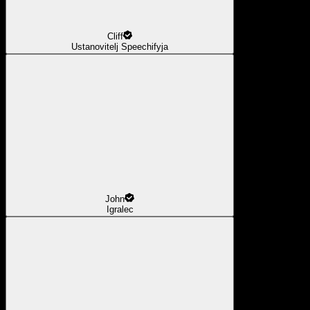
Cliff
Ustanovitelj Speechifyja
John
Igralec