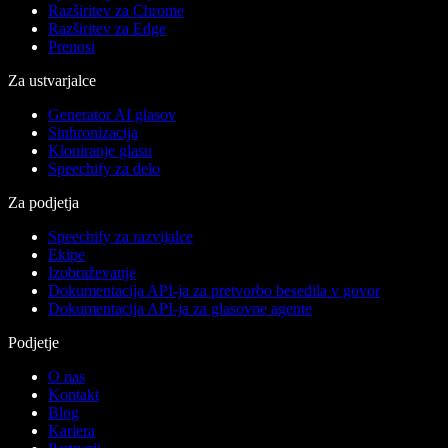
Razširitev za Chrome
Razširitev za Edge
Prenosi
Za ustvarjalce
Generator AI glasov
Sinhronizacija
Kloniranje glasu
Speechify za delo
Za podjetja
Speechify za razvijalce
Ekipe
Izobraževanje
Dokumentacija API-ja za pretvorbo besedila v govor
Dokumentacija API-ja za glasovne agente
Podjetje
O nas
Kontakt
Blog
Kariera