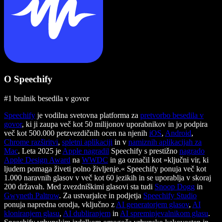
O Speechify
#1 bralnik besedila v govor
Speechify
je vodilna svetovna platforma za
pretvorbo besedila v
govor
, ki ji zaupa več kot 50 milijonov uporabnikov in jo podpira
več kot 500.000 petzvezdičnih ocen na njenih
iOS
,
Android
,
Chrome razširitvi
,
spletni aplikaciji
in v
namiznih aplikacijah za
Mac
. Leta 2025 je
Apple nagradil
Speechify s prestižno
nagrado
Apple Design Award
na
WWDC
in ga označil kot »ključni vir, ki
ljudem pomaga živeti polno življenje.« Speechify ponuja več kot
1.000 naravnih glasov v več kot 60 jezikih in se uporablja v skoraj
200 državah. Med zvezdniškimi glasovi sta tudi
Snoop Dogg
in
Gwyneth Paltrow
. Za ustvarjalce in podjetja
Speechify Studio
ponuja napredna orodja, vključno z
AI generatorjem glasov
,
AI
kloniranjem glasu
,
AI dubliranjem
in
AI spreminjevalnikom glasu
.