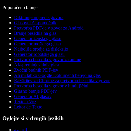
Priporočeno branje
Diktiranje in prepis govora
Glasovni AI-pomočnik
Pretvorba PDF-ja v govor za Android
Branje besedila na glas
Generator ženskega glasu
Generator moškega glasu
Najboljša orodja za disleksijo
Generator robotskega glasu
Pretvorba besedila v govor za anime
AI-spreminjevalnik glasu
Zvočni bralnik PDF-jev
Ali mi lahko Google Dokumenti berejo na glas
Razširitev za Chrome za pretvorbo besedila v govor
Pretvorba besedila v govor v hindujščini
Glasno branje PDF-jev
Generator AI glasov
Texto a Voz
Leitor de Texto
Oglejte si v drugih jezikih
العربية