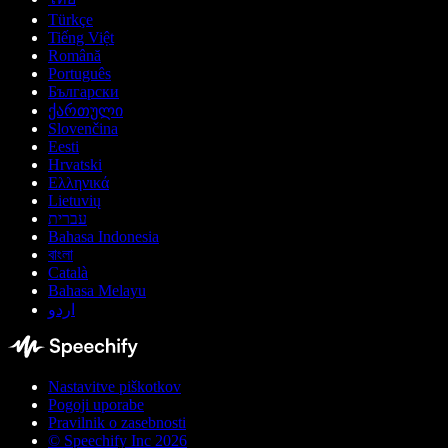
Türkçe
Tiếng Việt
Română
Português
Български
ქართული
Slovenčina
Eesti
Hrvatski
Ελληνικά
Lietuvių
עברית
Bahasa Indonesia
বাংলা
Català
Bahasa Melayu
اردو
Nastavitve piškotkov
Pogoji uporabe
Pravilnik o zasebnosti
© Speechify Inc 2026