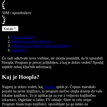
50M+ uporabnikov
Kazalo
Kaj je Hoopla?
Prednosti uporabe Hoopla
Aplikacije za branje z umetnim glasom
Speechify
Če radi odkrivate nove vsebine, ste morda pomislili, da bi uporabili
Hoopla. Program je precej priljubljen, a kaj je dobro vedeti? Spodaj
najdete nekaj ključnih informacij.
Kaj je Hoopla?
Najprej je dobro vedeti, kaj
Hoopla
sploh je. Čeprav marsikdo
pozabi na javne knjižnice, ta program močno olajša dostop do vaše
lokalne knjižnice. To je aplikacija za vse z veljavno knjižnično
izkaznico. Ogledate si lahko TV-oddaje, filme in celo stripe.
Program financirajo knjižnice, uporabljate pa ga lahko na