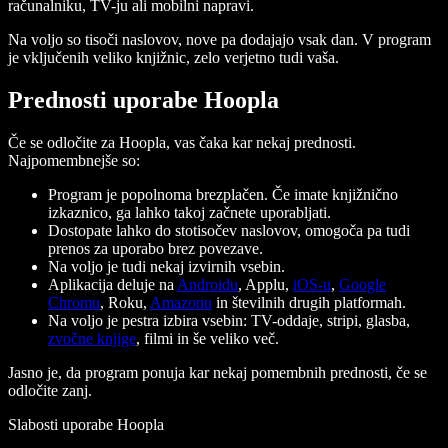
računalniku, TV-ju ali mobilni napravi.
Na voljo so tisoči naslovov, nove pa dodajajo vsak dan. V program
je vključenih veliko knjižnic, zelo verjetno tudi vaša.
Prednosti uporabe Hoopla
Če se odločite za Hoopla, vas čaka kar nekaj prednosti.
Najpomembnejše so:
Program je popolnoma brezplačen. Če imate knjižnično
izkaznico, ga lahko takoj začnete uporabljati.
Dostopate lahko do stotisočev naslovov, omogoča pa tudi
prenos za uporabo brez povezave.
Na voljo je tudi nekaj izvirnih vsebin.
Aplikacija deluje na
Androidu
, Applu,
iOS-u
,
Google
Chromu
, Roku,
Amazonu
in številnih drugih platformah.
Na voljo je pestra izbira vsebin: TV-oddaje, stripi, glasba,
zvočne knjige
, filmi in še veliko več.
Jasno je, da program ponuja kar nekaj pomembnih prednosti, če se
odločite zanj.
Slabosti uporabe Hoopla