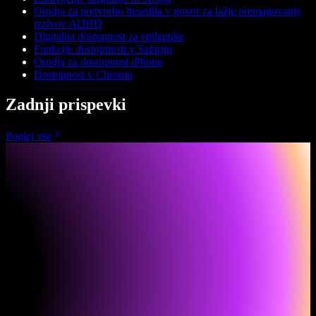
Orodja za pretvorbo besedila v govor za lažje premagovanje
izzivov ADHD
Digitalna dostopnost za epileptike
Funkcije dostopnosti v Safariju
Orodja za dostopnost iPhone
Dostopnost v Chromu
Zadnji prispevki
Poglej vse