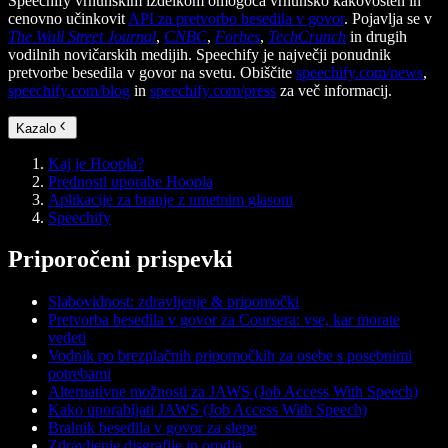
Speechify vrhunskim izdelkom omogoča vrhunsko kakovosten in
cenovno učinkovit
API za pretvorbo besedila v govor
. Pojavlja se v
The Wall Street Journal
,
CNBC
,
Forbes
,
TechCrunch
in drugih
vodilnih novičarskih medijih. Speechify je največji ponudnik
pretvorbe besedila v govor na svetu. Obiščite
speechify.com/news
,
speechify.com/blog
in
speechify.com/press
za več informacij.
Kazalo
Kaj je Hoopla?
Prednosti uporabe Hoopla
Aplikacije za branje z umetnim glasom
Speechify
Priporočeni prispevki
Slabovidnost: zdravljenje & pripomočki
Pretvorba besedila v govor za Coursera: vse, kar morate
vedeti
Vodnik po brezplačnih pripomočkih za osebe s posebnimi
potrebami
Alternativne možnosti za JAWS (Job Access With Speech)
Kako uporabljati JAWS (Job Access With Speech)
Bralnik besedila v govor za slepe
Zdravljenje disgrafije in orodja