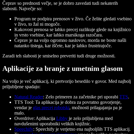
Čeprav so prednosti večje, se je dobro zavedati tudi nekaterih
slabosti. Največje so:
Program ne podpira prenosov v živo. Če želite gledati vsebino
v živo, to žal ni mogoče.
Kakovost prenosa se lahko precej razlikuje glede na knjižnico
in vrsto vsebine, kar lahko marsikoga razočara.
Čeprav je na voljo ogromno naslovov, morda ne boste našli
natanko tistega, kar iščete, kar je lahko frustrirajoče.
Zaradi teh slabosti je smiselno preveriti tudi druge možnosti.
Aplikacije za branje z umetnim glasom
Na voljo je več aplikacij, ki pretvorijo besedilo v govor. Med najbolj
priljubljene spadajo:
Natural Reader
: Zelo primeren za začetnike pri uporabi
TTS
.
TTS Tool: Ta aplikacija je dobra za povratno govorjenje,
vendar je
glas precej robotski
, možnosti prilagajanja pa je
malo.
Overdrive: Aplikacija
Libby
je zelo priljubljena med
navdušenimi uporabniki velikih knjižnic.
Speechify
: Speechify je verjetno ena najboljših TTS aplikacij.