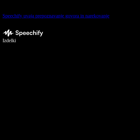
Speechify uvaja prepoznavanje govora in narekovanje
Pišite 5× hitreje z narekovanjem
Izdelki
Več o tem