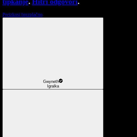
tipkanje
.
Hitri odgovori
.
Preizkusi brezplačno
Gwyneth
Igralka