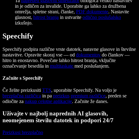
Ta
napreden glasovni sintetizator
omogoča veliko nastavitev
in je odličen za invalide. Uporabite ga lahko za družbena
omrežja, spletne strani, članke,
PDF dokumente
. Nastavite
glasnost,
hitrost branja
in ustvarite
odlično poslušalsko
izkušnjo.
Speechify
Speechify podpira različne vrste datotek, naravne glasove in številne
nastavitve. Opravite skoraj vse — od
dokumentov
do člankov —
hitro in enostavno. Povečate lahko hitrost branja, vključite
označevanje besedila in
multitaskate
med poslušanjem.
Začnite s Speechify
Če želite preizkusiti
TTS
, uporabite Speechify. Na voljo je
brezplačna različica
in pa
preizkus
premium različice
, preden se
odločite za
nakup celotne aplikacije
. Začnite že danes.
Uživajte v najbolj naprednih AI glasovih,
neomejenem številu datotek in podpori 24/7
Preizkusi brezplačno