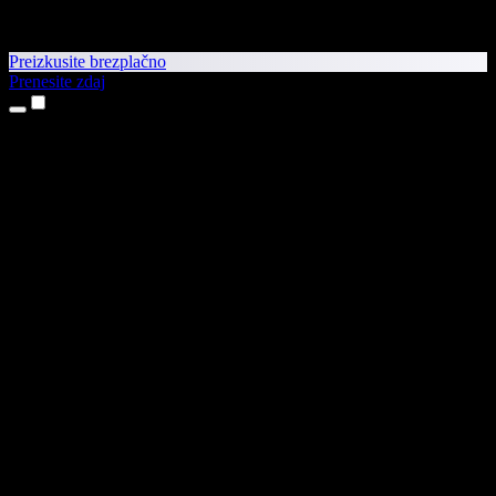
Preizkusite brezplačno
Prenesite zdaj
Izdelki
Pretvorba besedila v govor
Aplikaciji za iPhone in iPad
Aplikacija za Android
Razširitev za Chrome
Razširitev za Edge
Spletna aplikacija
Aplikacija za Mac
Aplikacija za Windows