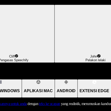
Cliff
John
Pengasas Speechify
Pelakon lelaki
 WINDOWS
APLIKASI MAC
ANDROID
EXTENSI EDGE
annya untuk anda
dengan
teks ke ucapan
yang realistik, merumuskan kandu