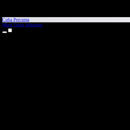
Cuba Percuma
Muat Turun Sekarang
Produk
Teks kepada Pertuturan
Aplikasi iPhone & iPad
Aplikasi Android
Sambungan Chrome
Sambungan Edge
Aplikasi Web
Aplikasi Mac
Aplikasi Windows