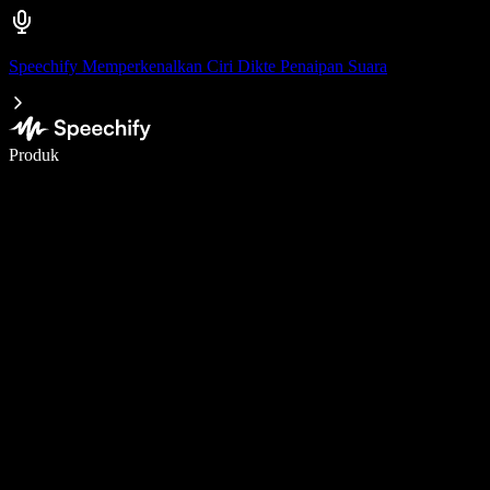
Speechify Memperkenalkan Ciri Dikte Penaipan Suara
Tulis 5× lebih pantas dengan menaip menggunakan suara
Produk
Ketahui Lebih Lanjut