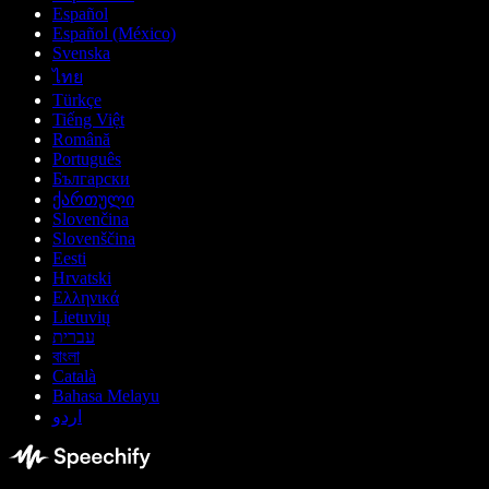
Español
Español (México)
Svenska
ไทย
Türkçe
Tiếng Việt
Română
Português
Български
ქართული
Slovenčina
Slovenščina
Eesti
Hrvatski
Ελληνικά
Lietuvių
עברית
বাংলা
Català
Bahasa Melayu
اردو