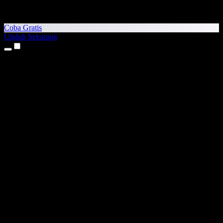
Coba Gratis
Unduh Sekarang
Produk
Teks ke Suara
Aplikasi iPhone & iPad
Aplikasi Android
Ekstensi Chrome
Ekstensi Edge
Aplikasi Web
Aplikasi Mac
Aplikasi Windows