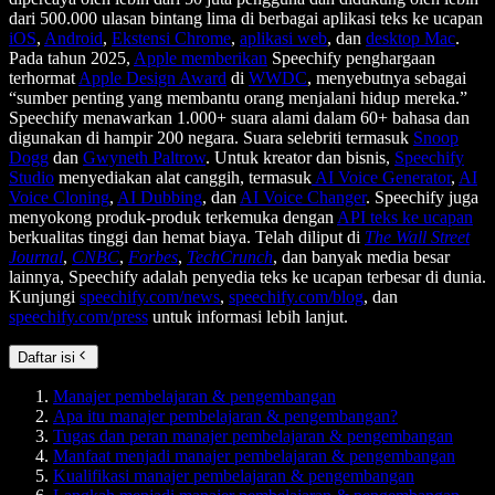
dari 500.000 ulasan bintang lima di berbagai aplikasi teks ke ucapan
iOS
,
Android
,
Ekstensi Chrome
,
aplikasi web
, dan
desktop Mac
.
Pada tahun 2025,
Apple memberikan
Speechify penghargaan
terhormat
Apple Design Award
di
WWDC
, menyebutnya sebagai
“sumber penting yang membantu orang menjalani hidup mereka.”
Speechify menawarkan 1.000+ suara alami dalam 60+ bahasa dan
digunakan di hampir 200 negara. Suara selebriti termasuk
Snoop
Dogg
dan
Gwyneth Paltrow
. Untuk kreator dan bisnis,
Speechify
Studio
menyediakan alat canggih, termasuk
AI Voice Generator
,
AI
Voice Cloning
,
AI Dubbing
, dan
AI Voice Changer
. Speechify juga
menyokong produk-produk terkemuka dengan
API teks ke ucapan
berkualitas tinggi dan hemat biaya. Telah diliput di
The Wall Street
Journal
,
CNBC
,
Forbes
,
TechCrunch
, dan banyak media besar
lainnya, Speechify adalah penyedia teks ke ucapan terbesar di dunia.
Kunjungi
speechify.com/news
,
speechify.com/blog
, dan
speechify.com/press
untuk informasi lebih lanjut.
Daftar isi
Manajer pembelajaran & pengembangan
Apa itu manajer pembelajaran & pengembangan?
Tugas dan peran manajer pembelajaran & pengembangan
Manfaat menjadi manajer pembelajaran & pengembangan
Kualifikasi manajer pembelajaran & pengembangan