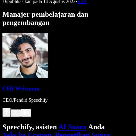
Dipublikasikan pada
14 Agustus 2023
•
B2B
Manajer pembelajaran dan
pengembangan
Cliff Weitzman
CEO/Pendiri Speechify
Speechify, asisten
AI Suara
Anda
Teks ke Ucapan
.
Pengetikan Suara
.