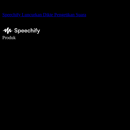
Speechify Luncurkan Dikte Pengetikan Suara
Menulis 5× lebih cepat dengan dikte suara
Produk
Pelajari lebih lanjut