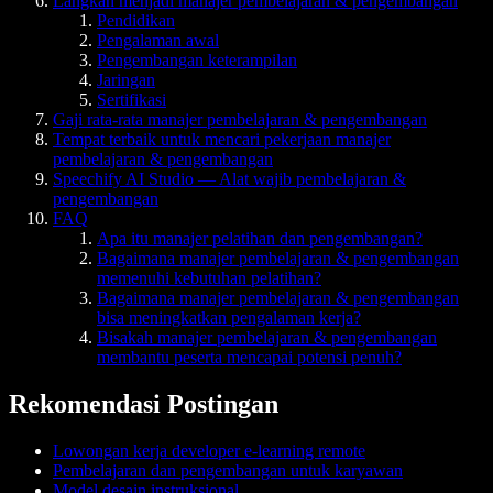
Langkah menjadi manajer pembelajaran & pengembangan
Pendidikan
Pengalaman awal
Pengembangan keterampilan
Jaringan
Sertifikasi
Gaji rata-rata manajer pembelajaran & pengembangan
Tempat terbaik untuk mencari pekerjaan manajer
pembelajaran & pengembangan
Speechify AI Studio — Alat wajib pembelajaran &
pengembangan
FAQ
Apa itu manajer pelatihan dan pengembangan?
Bagaimana manajer pembelajaran & pengembangan
memenuhi kebutuhan pelatihan?
Bagaimana manajer pembelajaran & pengembangan
bisa meningkatkan pengalaman kerja?
Bisakah manajer pembelajaran & pengembangan
membantu peserta mencapai potensi penuh?
Rekomendasi Postingan
Lowongan kerja developer e-learning remote
Pembelajaran dan pengembangan untuk karyawan
Model desain instruksional