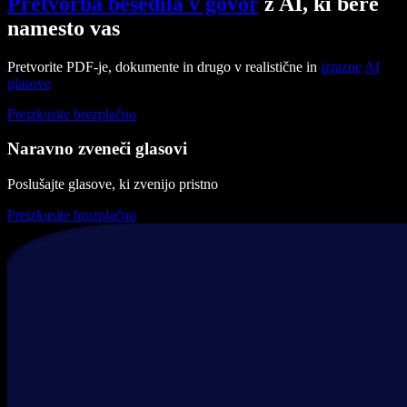
Pretvorba besedila v govor
z AI, ki bere
namesto vas
Pretvorite PDF-je, dokumente in drugo v realistične in
izrazne
AI
glasove
Preizkusite brezplačno
Naravno zveneči glasovi
Poslušajte glasove, ki zvenijo pristno
Preizkusite brezplačno