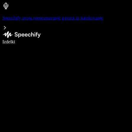
Speechify uvaja prepoznavanje govora in narekovanje
Pišite 5× hitreje z narekovanjem
Izdelki
Več o tem