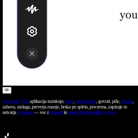
Speechify
iOS
aplikacija raziskuje,
bere
,
pripoveduje
, govori, piše,
diktira
,
zabava, razlaga, preverja znanje, brska po spletu, povzema, zapisuje in
ustvarja
podcaste
— vse z
glasom
in
pretvorbo besedila v govor