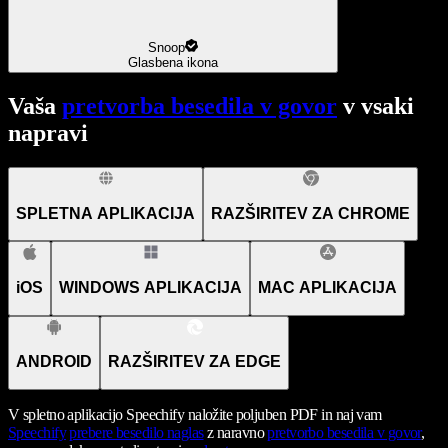
Snoop
Glasbena ikona
Vaša
pretvorba besedila v govor
v vsaki
napravi
SPLETNA APLIKACIJA
RAZŠIRITEV ZA CHROME
iOS
WINDOWS APLIKACIJA
MAC APLIKACIJA
ANDROID
RAZŠIRITEV ZA EDGE
V spletno aplikacijo Speechify naložite poljuben PDF in naj vam
Speechify
prebere besedilo naglas
z naravno
pretvorbo besedila v govor
,