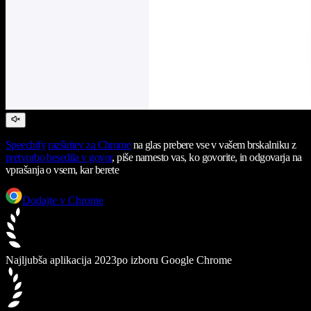
Speechify
razširitev za Chrome
na glas prebere vse v vašem brskalniku z
pretvorbo besedila v govor
, piše namesto vas, ko govorite, in odgovarja na
vprašanja o vsem, kar berete
Dodajte v Chrome
Najljubša aplikacija 2023
po izboru Google Chrome