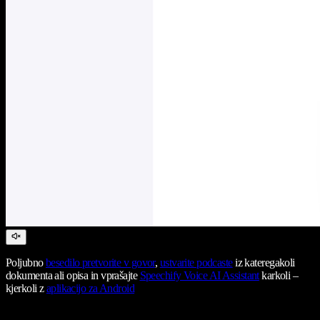
Poljubno
besedilo pretvorite v govor
,
ustvarite podcaste
iz kateregakoli
dokumenta ali opisa in vprašajte
Speechify Voice AI Assistant
karkoli –
kjerkoli z
aplikacijo za Android