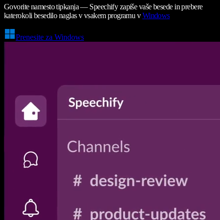
Govorite namesto tipkanja — Speechify zapiše vaše besede in prebere
katerokoli besedilo naglas v vsakem programu v
Windows
Prenesite za Windows