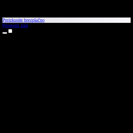
Preizkusite brezplačno
Prenesite zdaj
Izdelki
Pretvorba besedila v govor
Aplikaciji za iPhone in iPad
Aplikacija za Android
Razširitev za Chrome
Razširitev za Edge
Spletna aplikacija
Aplikacija za Mac
Aplikacija za Windows