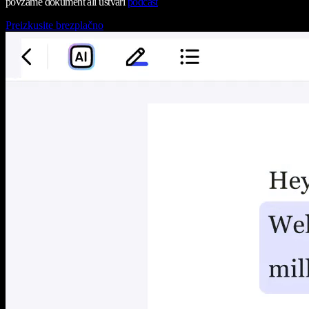
povzame dokument ali ustvari
podcast
Preizkusite brezplačno