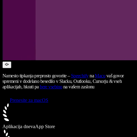
Namesto tipkanja preprosto govorite –
Speechify
na
Macu
vaš govor
spremeni v dodelano besedilo v Slacku, Outlooku, Cursorju & vseh
aplikacijah, hkrati pa
bere vsebino
na vašem zaslonu
Prenesite za macOS
Aplikacija dneva
App Store