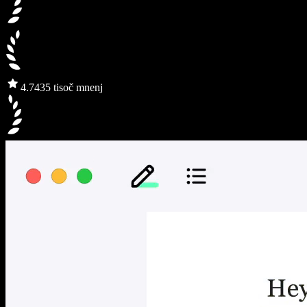
4.7
435 tisoč mnenj