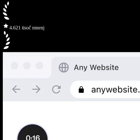
4.6
21 tisoč mnenj