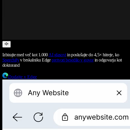
Izbirajte med več kot 1.000
AI glasovi
in poslušajte do 4,5× hitreje, ko
Speechify
v brskalniku Edge
pretvori besedilo v govor
in odgovarja kot
doktorand
Dodajte v Edge