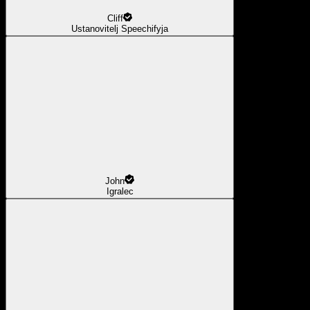
Cliff
Ustanovitelj Speechifyja
John
Igralec