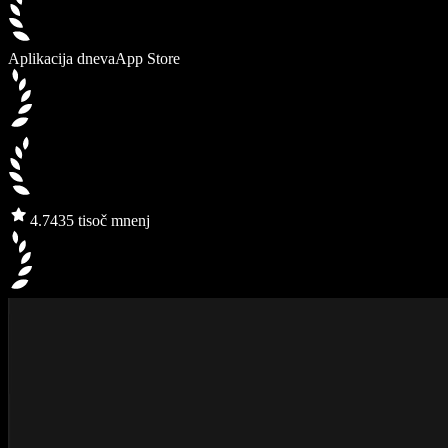
Aplikacija dneva
App Store
4.7
435 tisoč mnenj