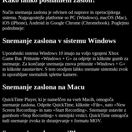
Način snemanja zaslona je odvisen od naprave in operacijskega
sistema. Najpogostejše platforme so PC (Windows), macOS (Mac),
iOS (iPhone), Android in Google Chrome (Chromebook). Poglejmo
podrobneje:
Snemanje zaslona v sistemu Windows
Uporabniki sistema Windows 10 imajo na voljo vgrajeni Xbox
Game Bar. Pritisnite »Windows + G« za odprtje in kliknite gumb za
snemanje. Za končanje snemanja znova pritisnite »Windows + G«
in kliknite zaustavitev. S tem orodjem lahko snemate sistemski zvok
in uporabljate snemalnik spletne kamere.
Snemanje zaslona na Macu
QuickTime Player, ki je nameščen na vseh Macih, omogoča
snemanje zaslona. Odprite QuickTime, kliknite »File«, nato »New
Screen Recording« in nato »Start Recording«. Snemanje ustavite z
gumbom »Stop Recording« v menijski vrstici. QuickTime omogoča
tudi snemanje zvoka in shranjevanje v formatu MOV.