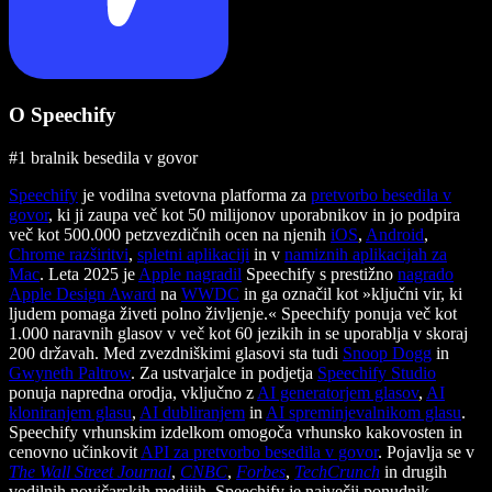
O Speechify
#1 bralnik besedila v govor
Speechify
je vodilna svetovna platforma za
pretvorbo besedila v
govor
, ki ji zaupa več kot 50 milijonov uporabnikov in jo podpira
več kot 500.000 petzvezdičnih ocen na njenih
iOS
,
Android
,
Chrome razširitvi
,
spletni aplikaciji
in v
namiznih aplikacijah za
Mac
. Leta 2025 je
Apple nagradil
Speechify s prestižno
nagrado
Apple Design Award
na
WWDC
in ga označil kot »ključni vir, ki
ljudem pomaga živeti polno življenje.« Speechify ponuja več kot
1.000 naravnih glasov v več kot 60 jezikih in se uporablja v skoraj
200 državah. Med zvezdniškimi glasovi sta tudi
Snoop Dogg
in
Gwyneth Paltrow
. Za ustvarjalce in podjetja
Speechify Studio
ponuja napredna orodja, vključno z
AI generatorjem glasov
,
AI
kloniranjem glasu
,
AI dubliranjem
in
AI spreminjevalnikom glasu
.
Speechify vrhunskim izdelkom omogoča vrhunsko kakovosten in
cenovno učinkovit
API za pretvorbo besedila v govor
. Pojavlja se v
The Wall Street Journal
,
CNBC
,
Forbes
,
TechCrunch
in drugih
vodilnih novičarskih medijih. Speechify je največji ponudnik