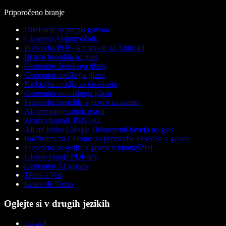
Priporočeno branje
Diktiranje in prepis govora
Glasovni AI-pomočnik
Pretvorba PDF-ja v govor za Android
Branje besedila na glas
Generator ženskega glasu
Generator moškega glasu
Najboljša orodja za disleksijo
Generator robotskega glasu
Pretvorba besedila v govor za anime
AI-spreminjevalnik glasu
Zvočni bralnik PDF-jev
Ali mi lahko Google Dokumenti berejo na glas
Razširitev za Chrome za pretvorbo besedila v govor
Pretvorba besedila v govor v hindujščini
Glasno branje PDF-jev
Generator AI glasov
Texto a Voz
Leitor de Texto
Oglejte si v drugih jezikih
العربية