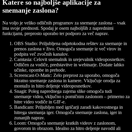
Katere so najboljše aplikacije za
snemanje zaslona?
Na voljo je veliko odličnih programov za snemanje zaslona – vsak
ima svoje prednosti. Spodaj je osem najboljših z naprednimi
funkcijami, preprosto uporabo ter podporo za več naprav.
OBS Studio
: Priljubljena odprtokodna rešitev za snemanje in
prenos zaslona v živo. Omogoča snemanje iz več virov in
podpira več zvočnih kanalov.
Camtasia
: Celovit snemalnik in urejevalnik videoposnetkov.
Odličen za vodiče, predstavitve in webinarje. Dodate lahko
učinke, opombe in prehode.
Screencast-O-Matic
: Zelo preprost za uporabo, omogoča
hkratno snemanje zaslona in kamere. Vključuje orodja za
montažo in hitro deljenje videoposnetkov.
Snagit
: Poleg naprednega zajema slike omogoča tudi
snemanje videa, vključno s pomičnim zaslonom – primerno za
hitre video vodiče in GIF-e.
Bandicam
: Priljubljen med igričarji zaradi kakovostnega in
hitrega snemanja iger. Omogoča snemanje zaslona, iger in
zunanjih naprav.
Loom
: Omogoča snemanje kratkih videov z zaslonom,
govorom in obrazom. Idealno za hitro deljenje navodil ali