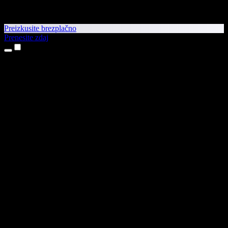
Preizkusite brezplačno
Prenesite zdaj
Izdelki
Pretvorba besedila v govor
Aplikaciji za iPhone in iPad
Aplikacija za Android
Razširitev za Chrome
Razširitev za Edge
Spletna aplikacija
Aplikacija za Mac
Aplikacija za Windows