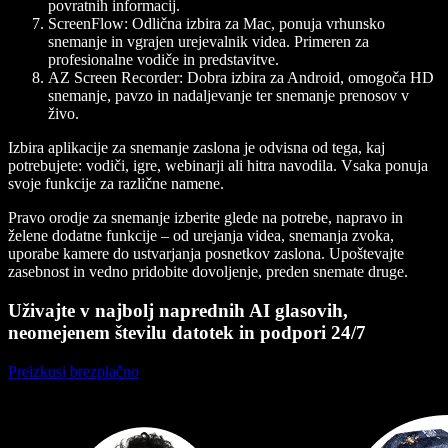
povratnih informacij.
ScreenFlow
: Odlična izbira za Mac, ponuja vrhunsko
snemanje in vgrajen urejevalnik videa. Primeren za
profesionalne vodiče in predstavitve.
AZ Screen Recorder
: Dobra izbira za Android, omogoča HD
snemanje, pavzo in nadaljevanje ter snemanje prenosov v
živo.
Izbira aplikacije za snemanje zaslona je odvisna od tega, kaj
potrebujete: vodiči, igre, webinarji ali hitra navodila. Vsaka ponuja
svoje funkcije za različne namene.
Pravo orodje za snemanje izberite glede na potrebe, napravo in
želene dodatne funkcije – od urejanja videa, snemanja zvoka,
uporabe kamere do ustvarjanja posnetkov zaslona. Upoštevajte
zasebnost in vedno pridobite dovoljenje, preden snemate druge.
Uživajte v najbolj naprednih AI glasovih,
neomejenem številu datotek in podpori 24/7
Preizkusi brezplačno