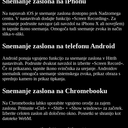
Snemanje zaslona na iPhonu
Na napravah iOS je snemanje zaslona dostopno prek Nadzornega
centra. V nastavitvah dodajte funkcijo »Screen Recording«. Za
snemanje podrsnite navzgor (ali navzdol na iPhonu X ali novejšem)
in tapnite ikono snemanja. Omogoča tudi snemanje zvoka in način
slika-v-sliki.
Snemanje zaslona na telefonu Android
Android ponuja vgrajeno funkcijo za snemanje zaslona v Hitrih
nastavitvah. Podrsnite dvakrat navzdol in izberite »Screen Record«.
Če ni prikazano, tapnite ikono svinčnika za urejanje. Androidov
snemalnik omogoča snemanje sistemskega zvoka, prikaz obraza s
sprednjo kamero in prikaz tipkanja.
Snemanje zaslona na Chromebooku
Na Chromebooku lahko uporabite vgrajeno orodje za zajem
zaslona. Pritisnite »Ctrl« + »Shift« + »Show windows« za začetek.
Izberite celoten zaslon ali določeno okno. Posnetki se shranijo kot
datoteke WebM.