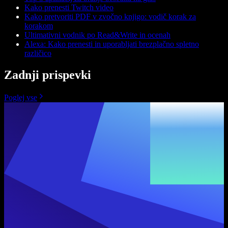
Kako prenesti Twitch video
Kako pretvoriti PDF v zvočno knjigo: vodič korak za
korakom
Ultimativni vodnik po Read&Write in ocenah
Alexa: Kako prenesti in uporabljati brezplačno spletno
različico
Zadnji prispevki
Poglej vse