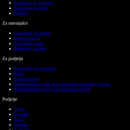
Razširitev za Chrome
Razširitev za Edge
Prenosi
Za ustvarjalce
Generator AI glasov
Sinhronizacija
Kloniranje glasu
Speechify za delo
Za podjetja
Speechify za razvijalce
Ekipe
Izobraževanje
Dokumentacija API-ja za pretvorbo besedila v govor
Dokumentacija API-ja za glasovne agente
Podjetje
O nas
Kontakt
Blog
Kariera
Partnerji