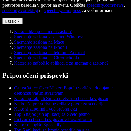
pretvorbe besedila v govor na svetu. Obiščite
speechify.com/news
,
speechify.com/blog
in
speechify.com/press
za več informacij.
Kazalo
Kako lahko posnamem zaslon?
Snemanje zaslona v sistemu Windows
Snemanje zaslona na Macu
Snemanje zaslona na iPhonu
Snemanje zaslona na telefonu Android
Snemanje zaslona na Chromebooku
Katere so najboljše aplikacije za snemanje zaslona?
Priporočeni prispevki
Canva Voice Over Maker: Popoln vodič za dodajanje
osebnosti vašim stvaritvam
Kako uporabljati Siri za pretvorbo besedila v govor
Najboljša pretvorba besedila v govor za scenarije
Kako si zapomniti več prebranega
Top 5 najboljših aplikacij za Sveto pismo
Pretvorba besedila v govor v PowerPointu
Kako se napiše Speechify?
Top 5 aplikacij za branje besedila na glas