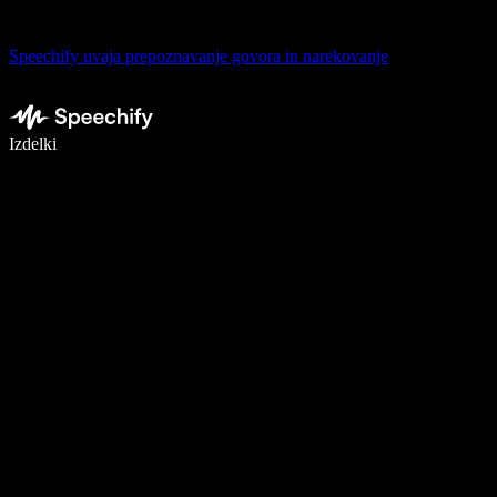
Speechify uvaja prepoznavanje govora in narekovanje
Pišite 5× hitreje z narekovanjem
Izdelki
Več o tem