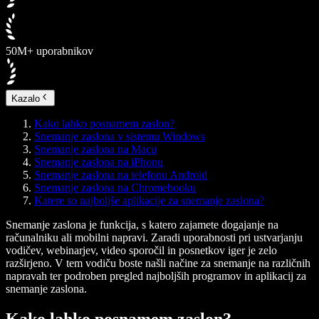
50M+ uporabnikov
Kazalo
Kako lahko posnamem zaslon?
Snemanje zaslona v sistemu Windows
Snemanje zaslona na Macu
Snemanje zaslona na iPhonu
Snemanje zaslona na telefonu Android
Snemanje zaslona na Chromebooku
Katere so najboljše aplikacije za snemanje zaslona?
Snemanje zaslona je funkcija, s katero zajamete dogajanje na
računalniku ali mobilni napravi. Zaradi uporabnosti pri ustvarjanju
vodičev, webinarjev, video sporočil in posnetkov iger je zelo
razširjeno. V tem vodiču boste našli načine za snemanje na različnih
napravah ter podroben pregled najboljših programov in aplikacij za
snemanje zaslona.
Kako lahko posnamem zaslon?