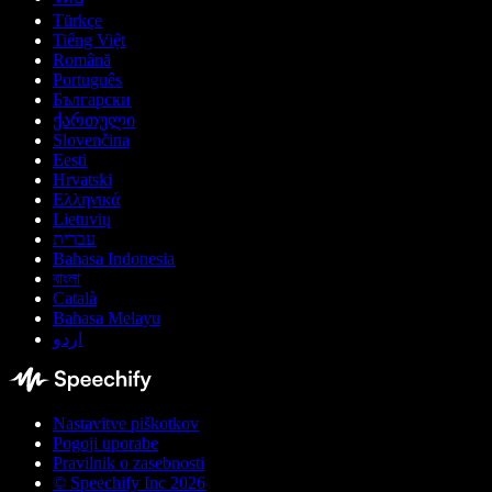
Türkçe
Tiếng Việt
Română
Português
Български
ქართული
Slovenčina
Eesti
Hrvatski
Ελληνικά
Lietuvių
עברית
Bahasa Indonesia
বাংলা
Català
Bahasa Melayu
اردو
Nastavitve piškotkov
Pogoji uporabe
Pravilnik o zasebnosti
© Speechify Inc 2026