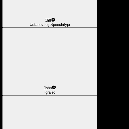
Cliff
Ustanovitelj Speechifyja
John
Igralec