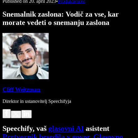
Published on
20. april 2023
•
Produktivnost
Snemalnik zaslona: Vodič za vse, kar
morate vedeti o snemanju zaslona
Cliff Weitzman
Direktor in ustanovitelj Speechifyja
Speechify, vaš
glasovni AI
asistent
Pretvornik besedila v govor
.
Glasovno