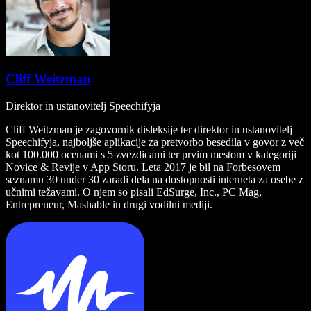
Cliff Weitzman
Direktor in ustanovitelj Speechifyja
Cliff Weitzman je zagovornik disleksije ter direktor in ustanovitelj
Speechifyja, najboljše aplikacije za pretvorbo besedila v govor z več
kot 100.000 ocenami s 5 zvezdicami ter prvim mestom v kategoriji
Novice & Revije v App Storu. Leta 2017 je bil na Forbesovem
seznamu 30 under 30 zaradi dela na dostopnosti interneta za osebe z
učnimi težavami. O njem so pisali EdSurge, Inc., PC Mag,
Entrepreneur, Mashable in drugi vodilni mediji.