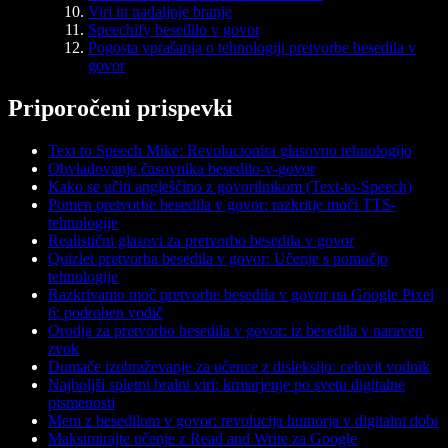
Viri in nadaljnje branje
Speechify besedilo v govor
Pogosta vprašanja o tehnologiji pretvorbe besedila v
govor
Priporočeni prispevki
Text to Speech Mike: Revolucionira glasovno tehnologijo
Obvladovanje časovnika besedilo-v-govor
Kako se učiti angleščino z govorilnikom (Text-to-Speech)
Pomen pretvorbe besedila v govor: razkritje moči TTS-
tehnologije
Realistični glasovi za pretvorbo besedila v govor
Quizlet pretvorba besedila v govor: Učenje s pomočjo
tehnologije
Razkrivamo moč pretvorbe besedila v govor na Google Pixel
6: podroben vodič
Orodja za pretvorbo besedila v govor: iz besedila v naraven
zvok
Domače izobraževanje za učence z disleksijo: celovit vodnik
Najboljši spletni bralni viri: krmarjenje po svetu digitalne
pismenosti
Mem z besedilom v govor: revolucija humorja v digitalni dobi
Maksimirajte učenje z Read and Write za Google