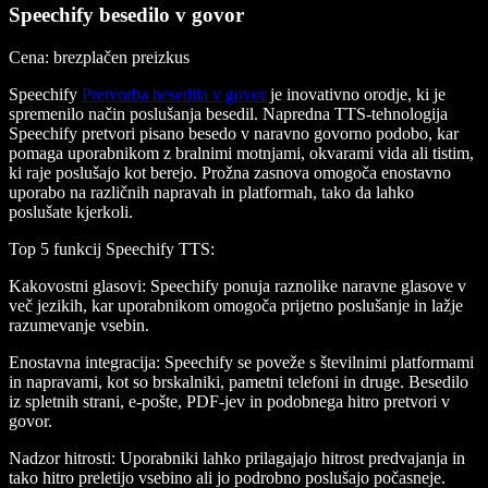
Speechify besedilo v govor
Cena
: brezplačen preizkus
Speechify
Pretvorba besedila v govor
je inovativno orodje, ki je
spremenilo način poslušanja besedil. Napredna TTS-tehnologija
Speechify pretvori pisano besedo v naravno govorno podobo, kar
pomaga uporabnikom z bralnimi motnjami, okvarami vida ali tistim,
ki raje poslušajo kot berejo. Prožna zasnova omogoča enostavno
uporabo na različnih napravah in platformah, tako da lahko
poslušate kjerkoli.
Top 5 funkcij Speechify TTS
:
Kakovostni glasovi
: Speechify ponuja raznolike naravne glasove v
več jezikih, kar uporabnikom omogoča prijetno poslušanje in lažje
razumevanje vsebin.
Enostavna integracija
: Speechify se poveže s številnimi platformami
in napravami, kot so brskalniki, pametni telefoni in druge. Besedilo
iz spletnih strani, e-pošte, PDF-jev in podobnega hitro pretvori v
govor.
Nadzor hitrosti
: Uporabniki lahko prilagajajo hitrost predvajanja in
tako hitro preletijo vsebino ali jo podrobno poslušajo počasneje.