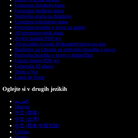
Generator ženskega glasu
Generator moškega glasu
Najboljša orodja za disleksijo
Generator robotskega glasu
Pretvorba besedila v govor za anime
AI-spreminjevalnik glasu
Zvočni bralnik PDF-jev
Ali mi lahko Google Dokumenti berejo na glas
Razširitev za Chrome za pretvorbo besedila v govor
Pretvorba besedila v govor v hindujščini
Glasno branje PDF-jev
Generator AI glasov
Texto a Voz
Leitor de Texto
Oglejte si v drugih jezikih
العربية
Magyar
中文 (简体)
中文 (台灣)
中文 (简体 中国大陆)
Čeština
Dansk