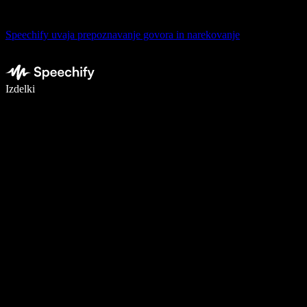
Speechify uvaja prepoznavanje govora in narekovanje
Pišite 5× hitreje z narekovanjem
Izdelki
Več o tem