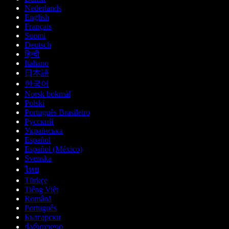
Nederlands
English
Français
Suomi
Deutsch
हिन्दी
Italiano
日本語
한국어
Norsk bokmål
Polski
Português Brasileiro
Русский
Українська
Español
Español (México)
Svenska
ไทย
Türkçe
Tiếng Việt
Română
Português
Български
ქართული