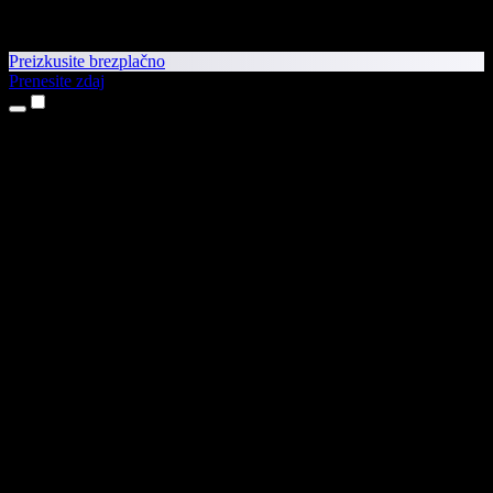
Preizkusite brezplačno
Prenesite zdaj
Izdelki
Pretvorba besedila v govor
Aplikaciji za iPhone in iPad
Aplikacija za Android
Razširitev za Chrome
Razširitev za Edge
Spletna aplikacija
Aplikacija za Mac
Aplikacija za Windows