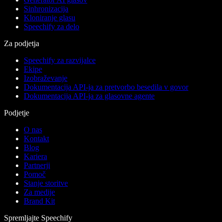
Sinhronizacija
Kloniranje glasu
Speechify za delo
Za podjetja
Speechify za razvijalce
Ekipe
Izobraževanje
Dokumentacija API-ja za pretvorbo besedila v govor
Dokumentacija API-ja za glasovne agente
Podjetje
O nas
Kontakt
Blog
Kariera
Partnerji
Pomoč
Stanje storitve
Za medije
Brand Kit
Spremljajte Speechify