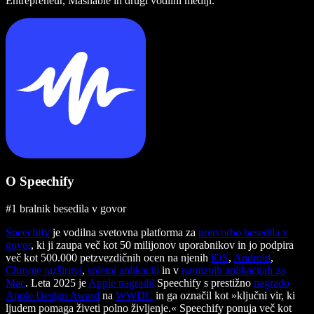
Entrepreneur, Mashable in drugi vodilni mediji.
O Speechify
#1 bralnik besedila v govor
Speechify
je vodilna svetovna platforma za
pretvorbo besedila v
govor
, ki ji zaupa več kot 50 milijonov uporabnikov in jo podpira
več kot 500.000 petzvezdičnih ocen na njenih
iOS
,
Android
,
Chrome razširitvi
,
spletni aplikaciji
in v
namiznih aplikacijah za
Mac
. Leta 2025 je
Apple nagradil
Speechify s prestižno
nagrado
Apple Design Award
na
WWDC
in ga označil kot »ključni vir, ki
ljudem pomaga živeti polno življenje.« Speechify ponuja več kot