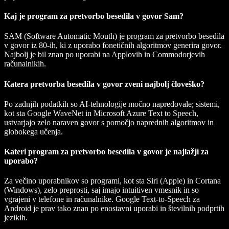
Kaj je program za pretvorbo besedila v govor Sam?
SAM (Software Automatic Mouth) je program za pretvorbo besedila
v govor iz 80-ih, ki z uporabo fonetičnih algoritmov generira govor.
Najbolj je bil znan po uporabi na Applovih in Commodorjevih
računalnikih.
Katera pretvorba besedila v govor zveni najbolj človeško?
Po zadnjih podatkih so AI-tehnologije močno napredovale; sistemi,
kot sta Google WaveNet in Microsoft Azure Text to Speech,
ustvarjajo zelo naraven govor s pomočjo naprednih algoritmov in
globokega učenja.
Kateri program za pretvorbo besedila v govor je najlažji za
uporabo?
Za večino uporabnikov so programi, kot sta Siri (Apple) in Cortana
(Windows), zelo preprosti, saj imajo intuitiven vmesnik in so
vgrajeni v telefone in računalnike. Google Text-to-Speech za
Android je prav tako znan po enostavni uporabi in številnih podprtih
jezikih.