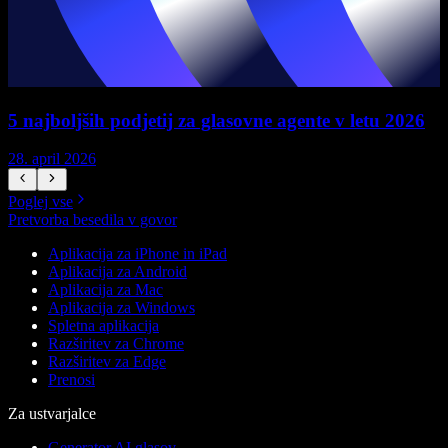
5 najboljših podjetij za glasovne agente v letu 2026
28. april 2026
1
Poglej vse
Pretvorba besedila v govor
Aplikacija za iPhone in iPad
Aplikacija za Android
Aplikacija za Mac
Aplikacija za Windows
Spletna aplikacija
Razširitev za Chrome
Razširitev za Edge
Prenosi
Za ustvarjalce
Generator AI glasov