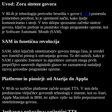
Uvod: Zora sinteze govora
V 80-ih je tehnologija pretvorbe besedila v govor (
TTS
) pomenila
pomemben preobrat, ki je spremenil način, kako ljudje
komuniciramo s stroji. V tem sklopu spoznamo začetke sinteze
govora, ključne preboje in pionirsko vlogo programske opreme, kot
je Software Automatic Mouth (SAM).
SAM in fonetična revolucija
SAM, eden ključnih sintetizatorjev govora tistega časa, je uvedel
nov fonetični pristop k ustvarjanju govora. Ta del razloži, kako je
SAM z uporabo fonemov in algoritmov ustvaril enega prvih
prepričljivo naravnih digitalnih glasov ter zaznamoval nadaljnji
razvoj govorilne programske opreme.
Platforme in pionirji: od Atarija do Appla
V 80-ih so različne platforme začele uvajati TTS. V tem delu
predstavimo vključitev govornih tehnologij v sisteme, kot so Atari,
Apple Macintosh in IBM, ter njihov vpliv na širšo prepoznavnost
sintetiziranega govora.
Jezikovna pokrajina: večjezični TTS