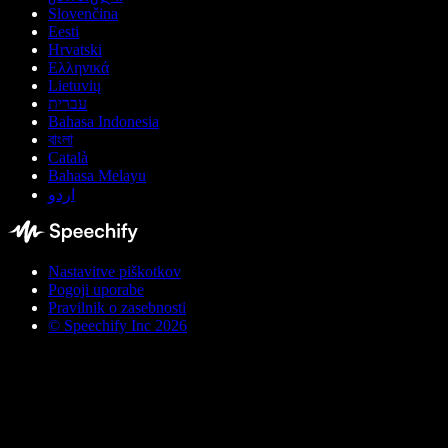
Slovenčina
Eesti
Hrvatski
Ελληνικά
Lietuvių
עברית
Bahasa Indonesia
বাংলা
Català
Bahasa Melayu
اردو
Nastavitve piškotkov
Pogoji uporabe
Pravilnik o zasebnosti
© Speechify Inc 2026