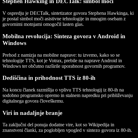
Stephen Hawking in DECTalk: simbol moči
V ospredju je DECTalk, sintetizator govora Stephena Hawkinga, ki
je postal simbol moči asistivne tehnologije in mnogim osebam z
govornimi motnjami omogočil lasten glas.
Mobilna revolucija: Sinteza govora v Android in
Windows
Prehod z namizja na mobilne naprave: tu izvemo, kako so se
tehnologije TTS, kot je Votrax, prebile na naprave Android in
Windows ter občutno razširile uporabnost govornih programov.
Dediščina in prihodnost TTS iz 80-ih
Na koncu članek razmišlja o vplivu TTS tehnologij iz 80-ih na
sodobno programsko opremo in stalnem napredku pri približevanju
digitalnega govora človeškemu.
Viri in nadaljnje branje
Ta zaključni del ponuja dodatne vire, kot so Wikipedija in
znanstveni članki, za poglobljen vpogled v sintezo govora iz 80-ih.