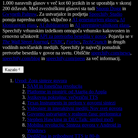
1.000 naravnih glasov v več kot 60 jezikih in se uporablja v skoraj
200 državah. Med zvezdniškimi glasovi sta tudi
Snoop Dogg
in
Gwyneth Paltrow
. Za ustvarjalce in podjetja
Speechify Studio
ponuja napredna orodja, vključno z
AI generatorjem glasov
,
AI
kloniranjem glasu
,
AI dubliranjem
in
AI spreminjevalnikom glasu
.
Speechify vrhunskim izdelkom omogoča vrhunsko kakovosten in
cenovno učinkovit
API za pretvorbo besedila v govor
. Pojavlja se v
The Wall Street Journal
,
CNBC
,
Forbes
,
TechCrunch
in drugih
vodilnih novičarskih medijih. Speechify je največji ponudnik
pretvorbe besedila v govor na svetu. Obiščite
speechify.com/news
,
speechify.com/blog
in
speechify.com/press
za več informacij.
Kazalo
Uvod: Zora sinteze govora
SAM in fonetična revolucija
Platforme in pionirji: od Atarija do Appla
Jezikovna pokrajina: večjezični TTS
Texas Instruments in prelom v govorni sintezi
Videoigre in interaktivni mediji: Nov svet govora
Govorno ustvarjanje v realnem času: prelomnica
Stephen Hawking in DECTalk: simbol moči
Mobilna revolucija: Sinteza govora v Android in
Windows
Dediščina in prihodnost TTS iz 80-ih