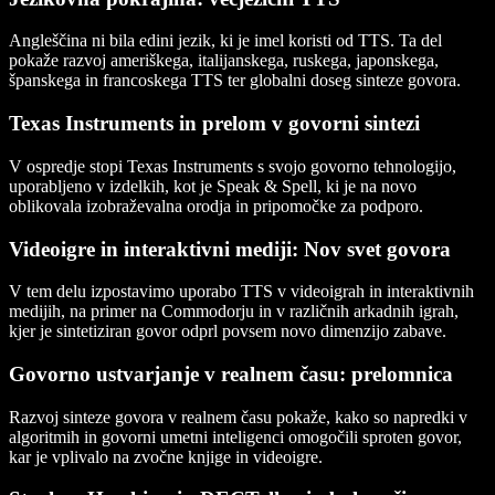
Angleščina ni bila edini jezik, ki je imel koristi od TTS. Ta del
pokaže razvoj ameriškega, italijanskega, ruskega, japonskega,
španskega in francoskega TTS ter globalni doseg sinteze govora.
Texas Instruments in prelom v govorni sintezi
V ospredje stopi Texas Instruments s svojo govorno tehnologijo,
uporabljeno v izdelkih, kot je Speak & Spell, ki je na novo
oblikovala izobraževalna orodja in pripomočke za podporo.
Videoigre in interaktivni mediji: Nov svet govora
V tem delu izpostavimo uporabo TTS v videoigrah in interaktivnih
medijih, na primer na Commodorju in v različnih arkadnih igrah,
kjer je sintetiziran govor odprl povsem novo dimenzijo zabave.
Govorno ustvarjanje v realnem času: prelomnica
Razvoj sinteze govora v realnem času pokaže, kako so napredki v
algoritmih in govorni umetni inteligenci omogočili sproten govor,
kar je vplivalo na zvočne knjige in videoigre.