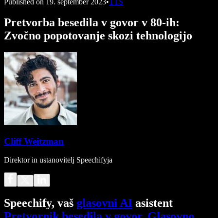
Published on
19. september 2023
•
TTS
Pretvorba besedila v govor v 80-ih:
Zvočno popotovanje skozi tehnologijo
Cliff Weitzman
Direktor in ustanovitelj Speechifyja
Speechify, vaš
glasovni AI
asistent
Pretvornik besedila v govor
.
Glasovno