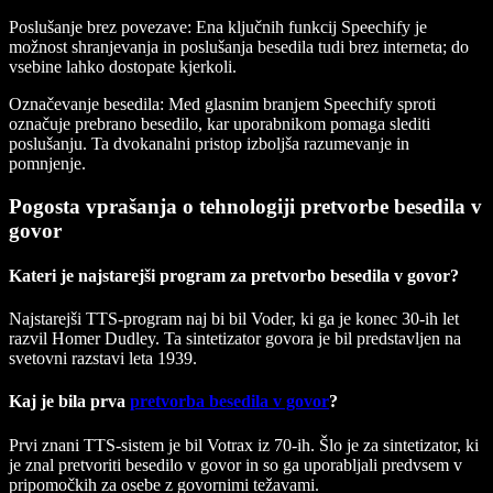
Poslušanje brez povezave
: Ena ključnih funkcij Speechify je
možnost shranjevanja in poslušanja besedila tudi brez interneta; do
vsebine lahko dostopate kjerkoli.
Označevanje besedila
: Med glasnim branjem Speechify sproti
označuje prebrano besedilo, kar uporabnikom pomaga slediti
poslušanju. Ta dvokanalni pristop izboljša razumevanje in
pomnjenje.
Pogosta vprašanja o tehnologiji pretvorbe besedila v
govor
Kateri je najstarejši program za pretvorbo besedila v govor?
Najstarejši TTS-program naj bi bil Voder, ki ga je konec 30-ih let
razvil Homer Dudley. Ta sintetizator govora je bil predstavljen na
svetovni razstavi leta 1939.
Kaj je bila prva
pretvorba besedila v govor
?
Prvi znani TTS-sistem je bil Votrax iz 70-ih. Šlo je za sintetizator, ki
je znal pretvoriti besedilo v govor in so ga uporabljali predvsem v
pripomočkih za osebe z govornimi težavami.