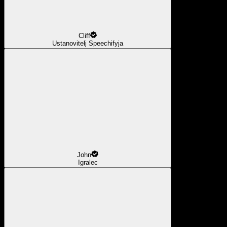
Cliff
Ustanovitelj Speechifyja
John
Igralec