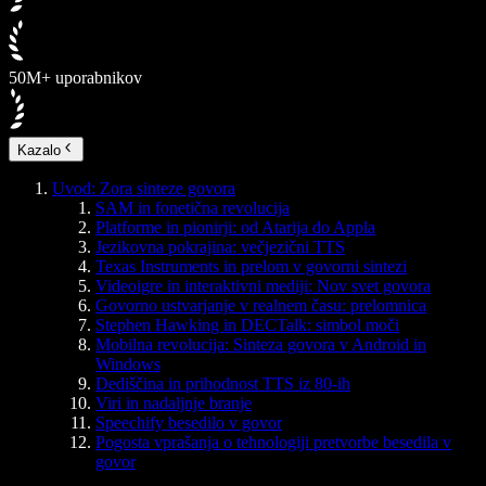
50M+ uporabnikov
Kazalo
Uvod: Zora sinteze govora
SAM in fonetična revolucija
Platforme in pionirji: od Atarija do Appla
Jezikovna pokrajina: večjezični TTS
Texas Instruments in prelom v govorni sintezi
Videoigre in interaktivni mediji: Nov svet govora
Govorno ustvarjanje v realnem času: prelomnica
Stephen Hawking in DECTalk: simbol moči
Mobilna revolucija: Sinteza govora v Android in
Windows
Dediščina in prihodnost TTS iz 80-ih
Viri in nadaljnje branje
Speechify besedilo v govor
Pogosta vprašanja o tehnologiji pretvorbe besedila v
govor