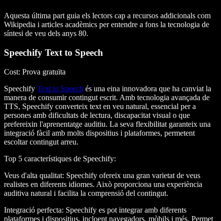
Aquesta última part guia els lectors cap a recursos addicionals com
Wikipedia i articles acadèmics per entendre a fons la tecnologia de
síntesi de veu dels anys 80.
Speechify Text to Speech
Cost
: Prova gratuïta
Speechify
Text to Speech
és una eina innovadora que ha canviat la
manera de consumir contingut escrit. Amb tecnologia avançada de
TTS, Speechify converteix text en veu natural, essencial per a
persones amb dificultats de lectura, discapacitat visual o que
prefereixin l'aprenentatge auditiu. La seva flexibilitat garanteix una
integració fàcil amb molts dispositius i plataformes, permetent
escoltar contingut arreu.
Top 5 característiques de Speechify
:
Veus d'alta qualitat
: Speechify ofereix una gran varietat de veus
realistes en diferents idiomes. Això proporciona una experiència
auditiva natural i facilita la comprensió del contingut.
Integració perfecta
: Speechify es pot integrar amb diferents
plataformes i dispositius, incloent navegadors, mòbils i més. Permet