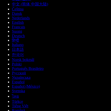
中文 (简体 中国大陆)
Čeština
Dansk
Nederlands
English
Français
Suomi
Deutsch
हिन्दी
Italiano
日本語
한국어
Norsk bokmål
Polski
Português Brasileiro
Русский
Українська
Español
Español (México)
Svenska
ไทย
Türkçe
Tiếng Việt
Română