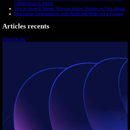
l’alfabetització digital
Text to Speech Meme: Revolucionant l'humor en l'era digital
Maximitza l'aprenentatge amb Read and Write per a Google
Articles recents
Veure-ho tot