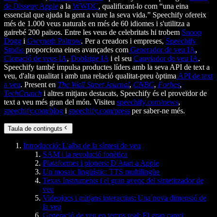
de Disseny Apple
a la
WWDC
, qualificant-lo com “una eina
essencial que ajuda la gent a viure la seva vida.” Speechify ofereix
més de 1.000 veus naturals en més de 60 idiomes i s'utilitza a
gairebé 200 països. Entre les veus de celebritats hi trobem
Snoop
Dogg
i
Gwyneth Paltrow
. Per a creadors i empreses,
Speechify
Studio
proporciona eines avançades com
Generador de veu IA
,
Clonació de veus IA
,
Doblatge IA
i el seu
Canviador de veu IA
.
Speechify també impulsa productes líders amb la seva API de text a
veu, d'alta qualitat i amb una relació qualitat-preu òptima
API de text
a veu
. Present en
The Wall Street Journal
,
CNBC
,
Forbes
,
TechCrunch
i altres mitjans destacats, Speechify és el proveïdor de
text a veu més gran del món. Visiteu
speechify.com/news
,
speechify.com/blog
i
speechify.com/press
per saber-ne més.
Taula de continguts
Introducció: L'alba de la síntesi de veu
SAM i la revolució fonètica
Plataformes i pioners: D'Atari a Apple
Un mosaic lingüístic: TTS multilingüe
Texas Instruments i el gran avenç del sintetitzador de
veu
Videojocs i mitjans interactius: Una nova dimensió de
la veu
Generació de veu en temps real: El gran canvi