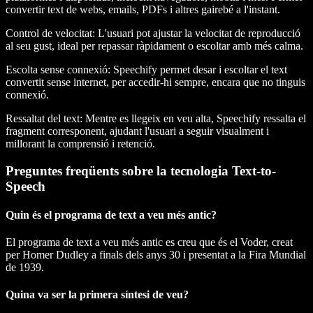
convertir text de webs, emails, PDFs i altres gairebé a l'instant.
Control de velocitat
: L'usuari pot ajustar la velocitat de reproducció
al seu gust, ideal per repassar ràpidament o escoltar amb més calma.
Escolta sense connexió
: Speechify permet desar i escoltar el text
convertit sense internet, per accedir-hi sempre, encara que no tinguis
connexió.
Ressaltat del text
: Mentre es llegeix en veu alta, Speechify ressalta el
fragment corresponent, ajudant l'usuari a seguir visualment i
millorant la comprensió i retenció.
Preguntes freqüents sobre la tecnologia Text-to-
Speech
Quin és el programa de text a veu més antic?
El programa de text a veu més antic es creu que és el Voder, creat
per Homer Dudley a finals dels anys 30 i presentat a la Fira Mundial
de 1939.
Quina va ser la primera síntesi de veu?