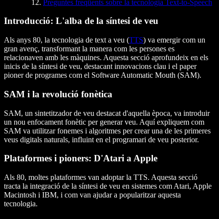
Preguntes freqüents sobre la tecnologia Text-to-Speech
Introducció: L'alba de la síntesi de veu
Als anys 80, la tecnologia de text a veu (
TTS
) va emergir com un
gran avenç, transformant la manera com les persones es
relacionaven amb les màquines. Aquesta secció aprofundeix en els
inicis de la síntesi de veu, destacant innovacions clau i el paper
pioner de programes com el Software Automatic Mouth (SAM).
SAM i la revolució fonètica
SAM, un sintetitzador de veu destacat d'aquella època, va introduir
un nou enfocament fonètic per generar veu. Aquí expliquem com
SAM va utilitzar fonemes i algoritmes per crear una de les primeres
veus digitals naturals, influint en el programari de veu posterior.
Plataformes i pioners: D'Atari a Apple
Als 80, moltes plataformes van adoptar la TTS. Aquesta secció
tracta la integració de la síntesi de veu en sistemes com Atari, Apple
Macintosh i IBM, i com van ajudar a popularitzar aquesta
tecnologia.