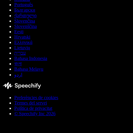
Português
Български
ქართული
Slovenčina
Slovenščina
Eesti
Hrvatski
Ελληνικά
Lietuvių
עברית
Bahasa Indonesia
বাংলা
Bahasa Melayu
اردو
Preferències de cookies
Termes del servei
Política de privacitat
© Speechify Inc 2026