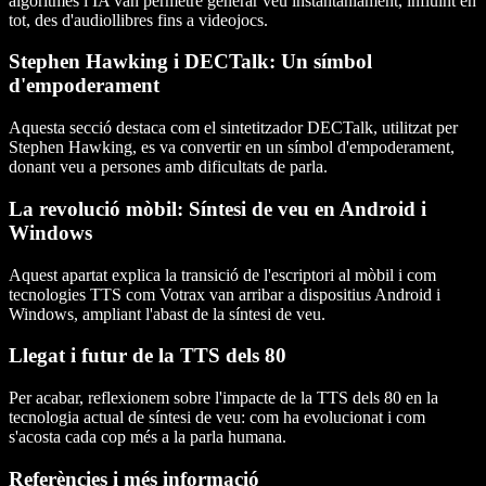
algoritmes i IA van permetre generar veu instantàniament, influint en
tot, des d'audiollibres fins a videojocs.
Stephen Hawking i DECTalk: Un símbol
d'empoderament
Aquesta secció destaca com el sintetitzador DECTalk, utilitzat per
Stephen Hawking, es va convertir en un símbol d'empoderament,
donant veu a persones amb dificultats de parla.
La revolució mòbil: Síntesi de veu en Android i
Windows
Aquest apartat explica la transició de l'escriptori al mòbil i com
tecnologies TTS com Votrax van arribar a dispositius Android i
Windows, ampliant l'abast de la síntesi de veu.
Llegat i futur de la TTS dels 80
Per acabar, reflexionem sobre l'impacte de la TTS dels 80 en la
tecnologia actual de síntesi de veu: com ha evolucionat i com
s'acosta cada cop més a la parla humana.
Referències i més informació