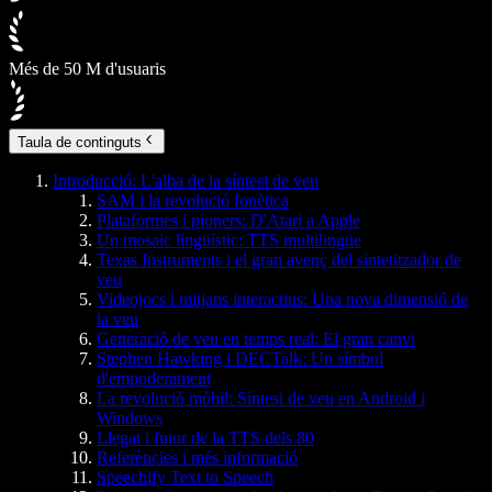
Més de 50 M d'usuaris
Taula de continguts
Introducció: L'alba de la síntesi de veu
SAM i la revolució fonètica
Plataformes i pioners: D'Atari a Apple
Un mosaic lingüístic: TTS multilingüe
Texas Instruments i el gran avenç del sintetitzador de
veu
Videojocs i mitjans interactius: Una nova dimensió de
la veu
Generació de veu en temps real: El gran canvi
Stephen Hawking i DECTalk: Un símbol
d'empoderament
La revolució mòbil: Síntesi de veu en Android i
Windows
Llegat i futur de la TTS dels 80
Referències i més informació
Speechify Text to Speech