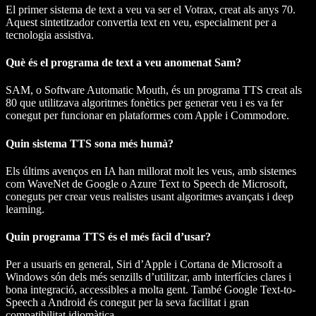
El primer sistema de text a veu va ser el Votrax, creat als anys 70.
Aquest sintetitzador convertia text en veu, especialment per a
tecnologia assistiva.
Què és el programa de text a veu anomenat Sam?
SAM, o Software Automatic Mouth, és un programa TTS creat als
80 que utilitzava algoritmes fonètics per generar veu i es va fer
conegut per funcionar en plataformes com Apple i Commodore.
Quin sistema TTS sona més humà?
Els últims avenços en IA han millorat molt les veus, amb sistemes
com WaveNet de Google o Azure Text to Speech de Microsoft,
coneguts per crear veus realistes usant algoritmes avançats i deep
learning.
Quin programa TTS és el més fàcil d’usar?
Per a usuaris en general, Siri d’Apple i Cortana de Microsoft a
Windows són dels més senzills d’utilitzar, amb interfícies clares i
bona integració, accessibles a molta gent. També Google Text-to-
Speech a Android és conegut per la seva facilitat i gran
compatibilitat idiomàtica.