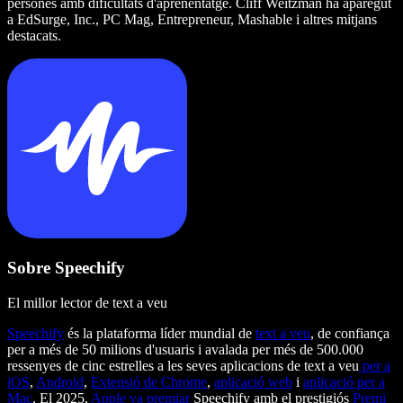
persones amb dificultats d'aprenentatge. Cliff Weitzman ha aparegut
a EdSurge, Inc., PC Mag, Entrepreneur, Mashable i altres mitjans
destacats.
Sobre Speechify
El millor lector de text a veu
Speechify
és la plataforma líder mundial de
text a veu
, de confiança
per a més de 50 milions d'usuaris i avalada per més de 500.000
ressenyes de cinc estrelles a les seves aplicacions de text a veu
per a
iOS
,
Android
,
Extensió de Chrome
,
aplicació web
i
aplicació per a
Mac
. El 2025,
Apple va premiar
Speechify amb el prestigiós
Premi