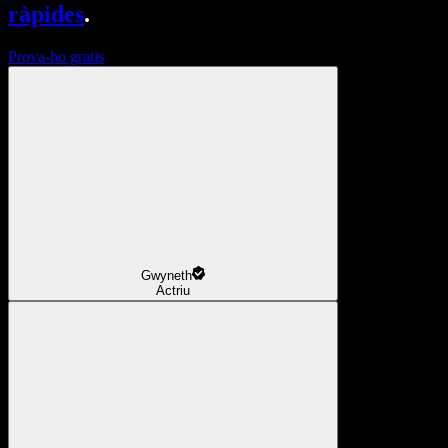
ràpides
.
Prova-ho gratis
Gwyneth
Actriu