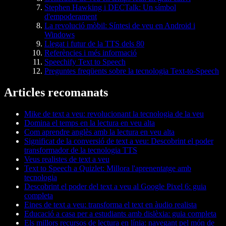
Stephen Hawking i DECTalk: Un símbol
d'empoderament
La revolució mòbil: Síntesi de veu en Android i
Windows
Llegat i futur de la TTS dels 80
Referències i més informació
Speechify Text to Speech
Preguntes freqüents sobre la tecnologia Text-to-Speech
Articles recomanats
Mike de text a veu: revolucionant la tecnologia de la veu
Domina el temps en la lectura en veu alta
Com aprendre anglès amb la lectura en veu alta
Significat de la conversió de text a veu: Descobrint el poder
transformador de la tecnologia TTS
Veus realistes de text a veu
Text to Speech a Quizlet: Millora l'aprenentatge amb
tecnologia
Descobrint el poder del text a veu al Google Pixel 6: guia
completa
Eines de text a veu: transforma el text en àudio realista
Educació a casa per a estudiants amb dislèxia: guia completa
Els millors recursos de lectura en línia: navegant pel món de