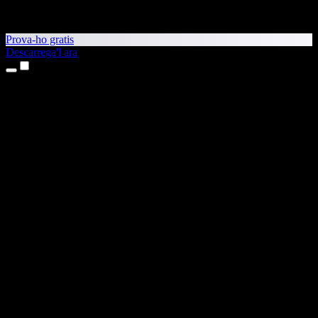
Prova-ho gratis
Descarrega'l ara
Productes
Text a veu
Aplicacions per a iPhone i iPad
Aplicació per a Android
Extensió per al Chrome
Extensió per a l'Edge
Aplicació web
Aplicació per al Mac
Aplicació per al Windows