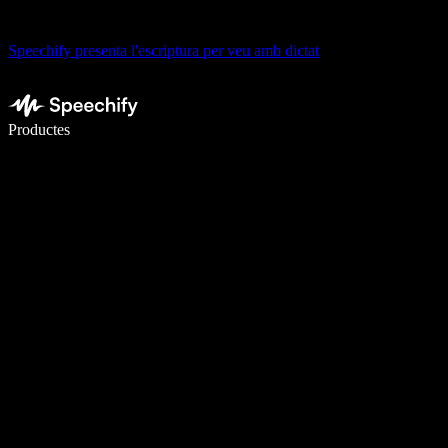
Speechify presenta l'escriptura per veu amb dictat
Escriu 5× més ràpid amb la veu
Productes
Més informació