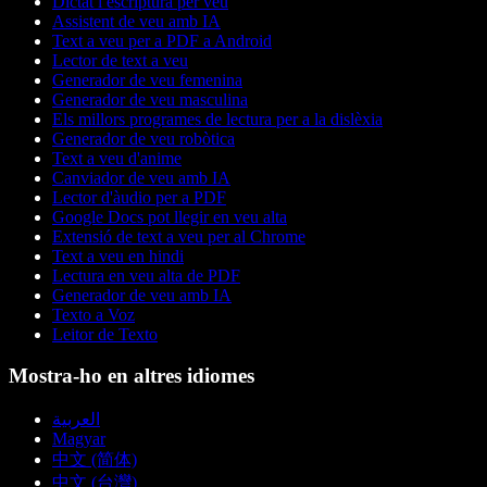
Dictat i escriptura per veu
Assistent de veu amb IA
Text a veu per a PDF a Android
Lector de text a veu
Generador de veu femenina
Generador de veu masculina
Els millors programes de lectura per a la dislèxia
Generador de veu robòtica
Text a veu d'anime
Canviador de veu amb IA
Lector d'àudio per a PDF
Google Docs pot llegir en veu alta
Extensió de text a veu per al Chrome
Text a veu en hindi
Lectura en veu alta de PDF
Generador de veu amb IA
Texto a Voz
Leitor de Texto
Mostra-ho en altres idiomes
العربية
Magyar
中文 (简体)
中文 (台灣)