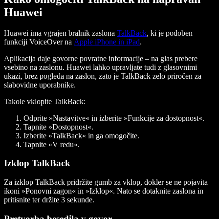
Huawei
Huawei ima vgrajen bralnik zaslona
TalkBack
, ki je podoben
funkciji VoiceOver na
Apple iPhone in iPad
.
Aplikacija daje govorne povratne informacije – na glas prebere
vsebino na zaslonu. Huawei lahko upravljate tudi z glasovnimi
ukazi, brez pogleda na zaslon, zato je TalkBack zelo priročen za
slabovidne uporabnike.
Takole vklopite TalkBack:
Odprite »Nastavitve« in izberite »Funkcije za dostopnost«.
Tapnite »Dostopnost«.
Izberite »TalkBack« in ga omogočite.
Tapnite »V redu«.
Izklop TalkBack
Za izklop TalkBack pridržite gumb za vklop, dokler se ne pojavita
ikoni »Ponovni zagon« in »Izklop«. Nato se dotaknite zaslona in
pritisnite ter držite 3 sekunde.
Pretvorba besedila v govor