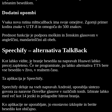
izbranim besedilom.
Dodatni opombi
Vsaka nova rutina mlttscallback ima svoje omejitve. Zgornji primer
kodira znake v UTF-8 in omogoča do 500 znakov.
Prednost funkcije je podpora moškim in ženskim glasovom v
angleščini, mandarinščini ali obeh.
Speechify – alternativa TalkBack
Kot lahko vidite, je branje besedila na napravah Huawei lahko
precej zapleteno. Če ne programirate, pa lahko alternativa TTS bere
vse besedilo v živo, v realnem času.
Ta aplikacija je Speechify.
Speechify deluje na vseh napravah Android, uporablja sintezo
govora za naravne človeške glasove v različnih tonih. Izbirate lahko
med več kot 14 jeziki in prilagodite hitrost branja.
Ko aplikacije ne uporabljate, jo enostavno izklopite in berite
besedilo kot običajno.