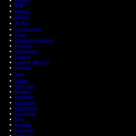
Deutsch
हिन्दी
Italiano
日本語
한국어
Norsk bokmål
Polski
Português Brasileiro
Русский
Українська
Español
Español (México)
Svenska
ไทย
Türkçe
Tiếng Việt
Română
Português
Български
ქართული
Slovenčina
Eesti
Hrvatski
Ελληνικά
Lietuvių