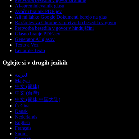
Pretvorba besedila v govor za anime
AI-spreminjevalnik glasu
Zvočni bralnik PDF-jev
Ali mi lahko Google Dokumenti berejo na glas
Razširitev za Chrome za pretvorbo besedila v govor
Pretvorba besedila v govor v hindujščini
Glasno branje PDF-jev
Generator AI glasov
Texto a Voz
Leitor de Texto
Oglejte si v drugih jezikih
العربية
Magyar
中文 (简体)
中文 (台灣)
中文 (简体 中国大陆)
Čeština
Dansk
Nederlands
English
Français
Suomi