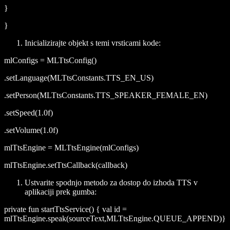
}
}
Inicializirajte objekt s temi vrsticami kode:
mlConfigs = MLTtsConfig()
.setLanguage(MLTtsConstants.TTS_EN_US)
.setPerson(MLTtsConstants.TTS_SPEAKER_FEMALE_EN)
.setSpeed(1.0f)
.setVolume(1.0f)
mlTtsEngine = MLTtsEngine(mlConfigs)
mlTtsEngine.setTtsCallback(callback)
Ustvarite spodnjo metodo za dostop do izhoda TTS v
aplikaciji prek gumba:
private fun startTtsService() { val id =
mlTtsEngine.speak(sourceText,MLTtsEngine.QUEUE_APPEND)}