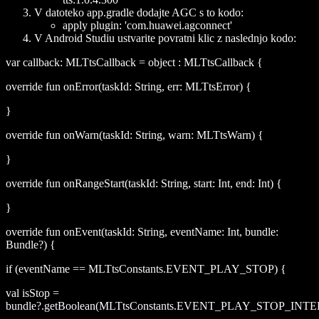
V datoteko app.gradle dodajte AGC s to kodo:
apply plugin: 'com.huawei.agconnect'
V Android Studiu ustvarite povratni klic z naslednjo kodo:
var callback: MLTtsCallback = object : MLTtsCallback {
override fun onError(taskId: String, err: MLTtsError) {
}
override fun onWarn(taskId: String, warn: MLTtsWarn) {
}
override fun onRangeStart(taskId: String, start: Int, end: Int) {
}
override fun onEvent(taskId: String, eventName: Int, bundle:
Bundle?) {
if (eventName == MLTtsConstants.EVENT_PLAY_STOP) {
val isStop =
bundle?.getBoolean(MLTtsConstants.EVENT_PLAY_STOP_IN