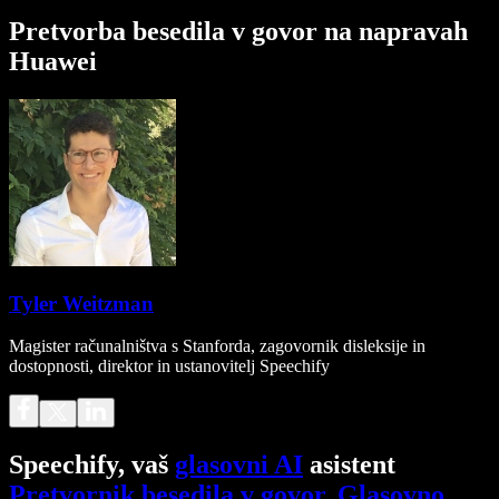
Pretvorba besedila v govor na napravah
Huawei
Tyler Weitzman
Magister računalništva s Stanforda, zagovornik disleksije in
dostopnosti, direktor in ustanovitelj Speechify
Speechify, vaš
glasovni AI
asistent
Pretvornik besedila v govor
.
Glasovno