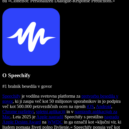
bil »CloneBot: Personalized Dialogue-Response Predictions.«
O Speechify
#1 bralnik besedila v govor
Speechify
je vodilna svetovna platforma za
pretvorbo besedila v
govor
, ki ji zaupa več kot 50 milijonov uporabnikov in jo podpira
več kot 500.000 petzvezdičnih ocen na njenih
iOS
,
Android
,
Chrome razširitvi
,
spletni aplikaciji
in v
namiznih aplikacijah za
Mac
. Leta 2025 je
Apple nagradil
Speechify s prestižno
nagrado
Apple Design Award
na
WWDC
in ga označil kot »ključni vir, ki
ljudem pomaga živeti polno življenje.« Speechify ponuja več kot