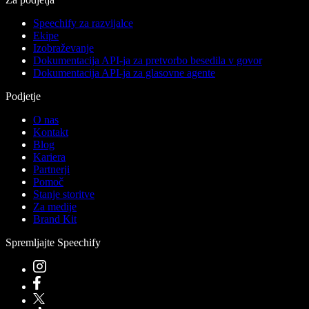
Speechify za razvijalce
Ekipe
Izobraževanje
Dokumentacija API-ja za pretvorbo besedila v govor
Dokumentacija API-ja za glasovne agente
Podjetje
O nas
Kontakt
Blog
Kariera
Partnerji
Pomoč
Stanje storitve
Za medije
Brand Kit
Spremljajte Speechify