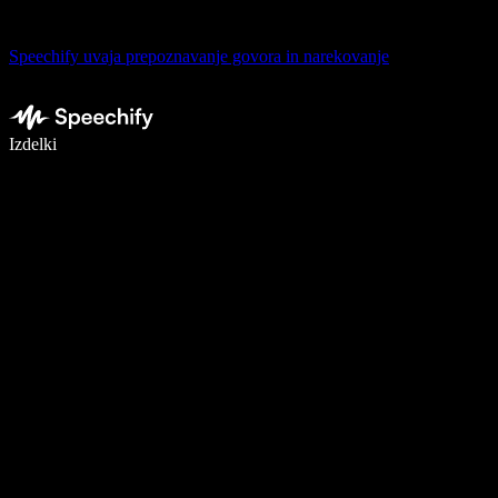
Speechify uvaja prepoznavanje govora in narekovanje
Pišite 5× hitreje z narekovanjem
Izdelki
Več o tem