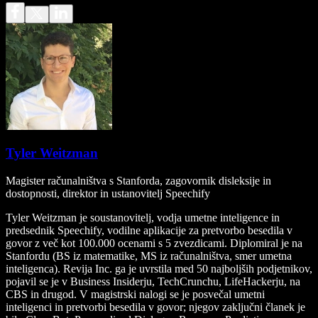
Tyler Weitzman
Magister računalništva s Stanforda, zagovornik disleksije in
dostopnosti, direktor in ustanovitelj Speechify
Tyler Weitzman je soustanovitelj, vodja umetne inteligence in
predsednik Speechify, vodilne aplikacije za pretvorbo besedila v
govor z več kot 100.000 ocenami s 5 zvezdicami. Diplomiral je na
Stanfordu (BS iz matematike, MS iz računalništva, smer umetna
inteligenca). Revija Inc. ga je uvrstila med 50 najboljših podjetnikov,
pojavil se je v Business Insiderju, TechCrunchu, LifeHackerju, na
CBS in drugod. V magistrski nalogi se je posvečal umetni
inteligenci in pretvorbi besedila v govor; njegov zaključni članek je