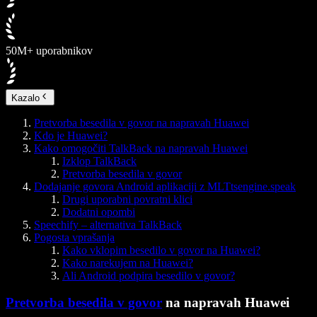
50M+ uporabnikov
Kazalo
Pretvorba besedila v govor na napravah Huawei
Kdo je Huawei?
Kako omogočiti TalkBack na napravah Huawei
Izklop TalkBack
Pretvorba besedila v govor
Dodajanje govora Android aplikaciji z MLTtsengine.speak
Drugi uporabni povratni klici
Dodatni opombi
Speechify – alternativa TalkBack
Pogosta vprašanja
Kako vklopim besedilo v govor na Huawei?
Kako narekujem na Huawei?
Ali Android podpira besedilo v govor?
Pretvorba besedila v govor
na napravah Huawei