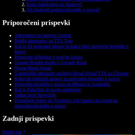
Kako narekujem na Huawei?
Ali Android podpira besedilo v govor?
Priporočeni prispevki
Alternative za Speech Central
Boljše alternative za TTS Tool
Kaj je AI generator glasov in kako hitro pretvoriti besedilo v
govor
Pretvorite učbenike v zvočne knjige
Google Reader Audio v Google Read
Ocene Read Aloud
5 najboljših alternativ razširitvi Read Aloud TTS za Chrome
Kako do indijskih glasov za pretvorbo besedila v govor
Pretvorba besedila v govor na iPhonu in Androidu
Kaj je FakeYou in ocene platforme
Talkie proti Speechify
Poslušanje tvitov na Twitterju: Od Spaces do orodij za
pretvorbo besedila v govor
Zadnji prispevki
Poglej vse