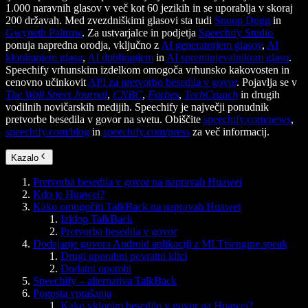
1.000 naravnih glasov v več kot 60 jezikih in se uporablja v skoraj
200 državah. Med zvezdniškimi glasovi sta tudi
Snoop Dogg
in
Gwyneth Paltrow
. Za ustvarjalce in podjetja
Speechify Studio
ponuja napredna orodja, vključno z
AI generatorjem glasov
,
AI
kloniranjem glasu
,
AI dubliranjem
in
AI spreminjevalnikom glasu
.
Speechify vrhunskim izdelkom omogoča vrhunsko kakovosten in
cenovno učinkovit
API za pretvorbo besedila v govor
. Pojavlja se v
The Wall Street Journal
,
CNBC
,
Forbes
,
TechCrunch
in drugih
vodilnih novičarskih medijih. Speechify je največji ponudnik
pretvorbe besedila v govor na svetu. Obiščite
speechify.com/news
,
speechify.com/blog
in
speechify.com/press
za več informacij.
Kazalo
Pretvorba besedila v govor na napravah Huawei
Kdo je Huawei?
Kako omogočiti TalkBack na napravah Huawei
Izklop TalkBack
Pretvorba besedila v govor
Dodajanje govora Android aplikaciji z MLTtsengine.speak
Drugi uporabni povratni klici
Dodatni opombi
Speechify – alternativa TalkBack
Pogosta vprašanja
Kako vklopim besedilo v govor na Huawei?