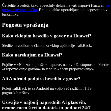
Če želite izvedeti, kako Speechify deluje na vaši napravi Huawei,
ga
preizkusite brezplačno
. Bralnik lahko uporabljate tudi neposredno v
brskalniku.
Pogosta vprašanja
Kako vklopim besedilo v govor na Huawei?
Sledite navodilom v članku za vklop aplikacije TalkBack.
Kako narekujem na Huawei?
Pojdite v »Nadzorno ploščo« naprave, nato v »Dostopnost«. Izberite
»Prepoznavanje govora« in tapnite »Začni prepoznavanje«.
Ali Android podpira besedilo v govor?
Poleg TalkBack je za Android na voljo več različnih TTS-
pogonskih rešitev.
Uživajte v najbolj naprednih AI glasovih,
neomejenem številu datotek in podpori 24/7