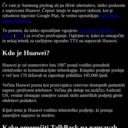
Če vam je Samsung predrag ali pa iščete alternativo, lahko poskusite
z napravami Huawei. Čeprav imajo te naprave slabosti, kot je
odsotnost trgovine Google Play, še vedno uporabljajo
operacijski
sistem Android
.
To pomeni, da lahko uporabljate vgrajeno
pretvorbo besedila v
govor
(
TTS
) za zvočno predvajanje. Oglejmo si, kako to omogočite
in nekaj tehnik za razširjeno uporabo TTS na napravah Huawei.
Kdo je Huawei?
Huawei je od ustanovitve leta 1987 postal vodilni ponudnik
elektronike in komunikacijske tehnologije. Kitajsko podjetje posluje
v več kot 170 državah in zaposluje približno 195.000 ljudi.
Večina Huawei pozna kot proizvajalca cenovno dostopnih pametnih
naprav, predvsem telefonov. Večina jih deluje na različici Android
OS, vendar obstajajo omejitve zaradi skrbi ameriških podjetij glede
obdelave podatkov.
Kljub temu je Huawei vodilno tehnološko podjetje, ki ponuja
zanesljive naprave in storitve.
Kako omogočiti TalkBack na napravah