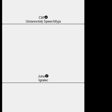
Cliff
Ustanovitelj Speechifyja
John
Igralec