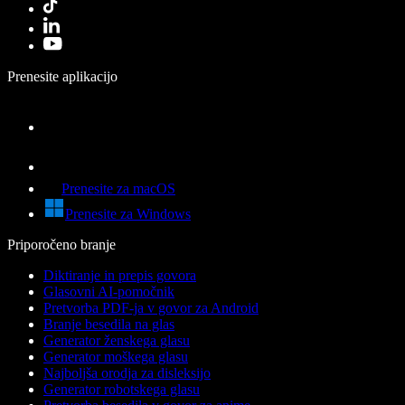
Prenesite aplikacijo
Prenesite za macOS
Prenesite za Windows
Priporočeno branje
Diktiranje in prepis govora
Glasovni AI-pomočnik
Pretvorba PDF-ja v govor za Android
Branje besedila na glas
Generator ženskega glasu
Generator moškega glasu
Najboljša orodja za disleksijo
Generator robotskega glasu