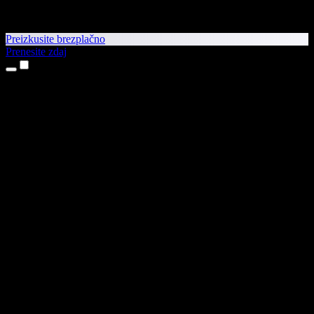
Preizkusite brezplačno
Prenesite zdaj
Izdelki
Pretvorba besedila v govor
Aplikaciji za iPhone in iPad
Aplikacija za Android
Razširitev za Chrome
Razširitev za Edge
Spletna aplikacija
Aplikacija za Mac
Aplikacija za Windows