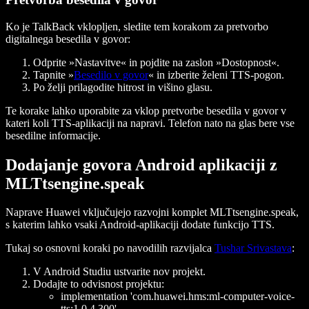
Ko je TalkBack vklopljen, sledite tem korakom za pretvorbo
digitalnega besedila v govor:
Odprite »Nastavitve« in pojdite na zaslon »Dostopnost«.
Tapnite »
Besedilo v govor
« in izberite želeni TTS-pogon.
Po želji prilagodite hitrost in višino glasu.
Te korake lahko uporabite za vklop pretvorbe besedila v govor v
kateri koli TTS-aplikaciji na napravi. Telefon nato na glas bere vse
besedilne informacije.
Dodajanje govora Android aplikaciji z
MLTtsengine.speak
Naprave Huawei vključujejo razvojni komplet MLTtsengine.speak,
s katerim lahko vsaki Android-aplikaciji dodate funkcijo TTS.
Tukaj so osnovni koraki po navodilih razvijalca
Tushar Srivastava
:
V Android Studiu ustvarite nov projekt.
Dodajte to odvisnost projektu:
implementation 'com.huawei.hms:ml-computer-voice-
tts:1.0.4.300'