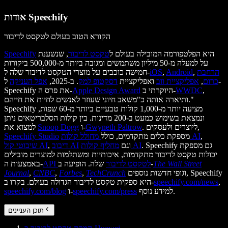
אודות Speechify
הקורא הטוב בעולם לטקסט לדיבור
היא הפלטפורמה המובילה בעולם ל
טקסט לדיבור
, שנשענת
Speechify
על למעלה מ-50 מיליון משתמשים ומגובה ביותר מ-500,000 ביקורות
הרחבת
,
Android
,
iOS
חמישה כוכבים על מוצרי הטקסט לדיבור שלה ל-
כרום
,
אפליקציית ווב
ואפליקציית
דסקטופ למק
. ב-2025,
אפל העניקה
ל-
,
WWDC
היוקרתי ב-
Apple Design Award
Speechify את פרס ה-
ותיארה אותה כ"משאב חיוני שעוזר לאנשים לחיות את חייהם."
Speechify מציעה יותר מ-1,000 קולות טבעיים ביותר מ-60 שפות,
ונמצאת בשימוש כמעט ב-200 מדינות. בין קולות הסלבריטאים ניתן
. ליוצרים ולעסקים,
Gwyneth Paltrow
ו-
Snoop Dogg
למצוא את
,
מחולל קולות AI
מספקת כלים מתקדמים, כולל
Speechify Studio
. Speechify גם מספקת
מחליף קולות AI
וגם
דיבוב AI
,
שיבוטי קול AI
יכולות טקסט לדיבור מתקדמות, איכותיות ומשתלמות למוצרים מובילים
The Wall Street
שלה. הופיעה ב-
API לטקסט לדיבור
באמצעות ה-
וגופי חדשות נוספים, Speechify
TechCrunch
,
Forbes
,
CNBC
,
Journal
,
speechify.com/news
היא ספקית טקסט לדיבור הגדולה בעולם. בקרו ב-
למידע נוסף.
speechify.com/press
ו-
speechify.com/blog
תוכן העניינים