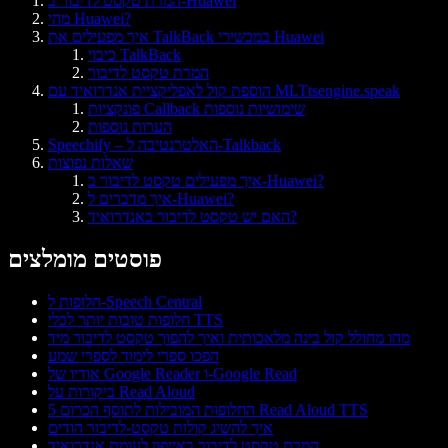
המרת טקסט לדיבור ב-Huawei
מהי Huawei?
איך מפעילים את TalkBack במכשירי Huawei
כיבוי TalkBack
המרת טקסט לדיבור
הוספת קול לאפליקציית אנדרואיד עם MLTtsengine.speak
פונקציות Callback שימושיות נוספות
הערות נוספות
Speechify – האלטרנטיבה ל-Talkback
שאלות נפוצות
איך מפעילים טקסט לדיבור ב-Huawei?
איך מדברים ל-Huawei?
האם יש טקסט לדיבור באנדרואיד?
פוסטים מומלצים
חלופות ל-Speech Central
חלופות טובות יותר לכלי TTS
מהו מחולל קול בינה מלאכותית ואיך להפוך טקסט לדיבור מיד
הפכו ספרי לימוד לספרי שמע
אודיו של Google Reader ו-Google Read
ביקורות על Read Aloud
5 החלופות המובילות לתוסף הכרום Read Aloud TTS
איך להשיג קולות טקסט‑לדיבור הודים
המרת טקסט לדיבור באייפון לעומת אנדרואיד