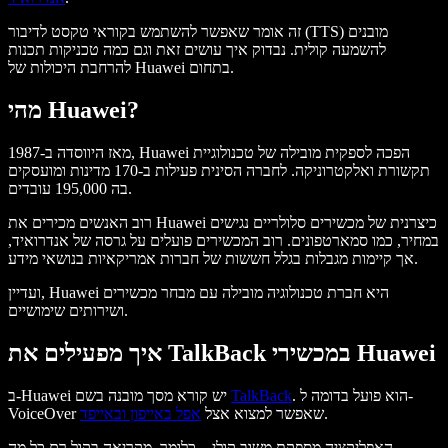
זה אומר שאפשר להשתמש בקוראי טקסט לדיבור (TTS) מובנים
להשמעה קולית. נבדוק איך עושים זאת וגם כמה טכניקות תכנות
להרחבת היכולות של Huawei בתחום.
מהי Huawei?
מאז היווסדה ב-1987, Huawei הפכה לספקית מובילה של טכנולוגיית
תקשורת ואלקטרוניקה. לחברה הסינית פעילות ב-170 מדינות ומועסקים
בה 195,000 עובדים.
רוב האנשים מכירים את Huawei כיצרנית של מכשירים סלולריים נגישים
במחיר, כמו סמארטפונים. רוב המכשירים פועלים על גרסה של אנדרואיד,
אך קיימות מגבלות בגלל חששות של חברות אמריקאיות בנושאי מידע.
ועדיין, Huawei היא חברת טכנולוגיה מובילה עם מבחר מכשירים
ושירותים שימושיים.
איך מפעילים את TalkBack במכשירי Huawei
. הוא פועל בדומה ל-
TalkBack
ב-Huawei יש קורא מסך מובנה בשם
.
VoiceOver שאפשר למצוא אצל
אפל באייפון ובאייפד
האפליקציה מספקת משוב קולי – כלומר, מקריאה בקול רם כל מה