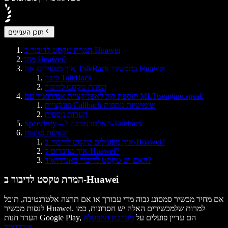
תוכן העניינים
המרת טקסט לדיבור ב-Huawei
מהי Huawei?
איך מפעילים את TalkBack במכשירי Huawei
כיבוי TalkBack
המרת טקסט לדיבור
הוספת קול לאפליקציית אנדרואיד עם MLTtsengine.speak
פונקציות Callback שימושיות נוספות
הערות נוספות
Speechify – האלטרנטיבה ל-Talkback
שאלות נפוצות
איך מפעילים טקסט לדיבור ב-Huawei?
איך מדברים ל-Huawei?
האם יש טקסט לדיבור באנדרואיד?
המרת טקסט לדיבור ב-Huawei
אם מחיר מכשיר סמסונג גבוה מדי עבורך או אם תרצה אלטרנטיבה, תוכל
לנסות מכשיר Huawei. למרות שלמכשירים האלה יש חסרונות, כמו
העדר חנות Google Play, הם עדיין פועלים על
מערכת ההפעלה
.
אנדרואיד