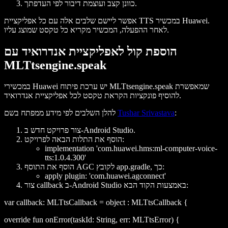
כוונן קצב ועוצמת דיבור לפי העדפתך.
אפשר ליישם שלבים אלה עם כל אפליקציית TTS במכשיר Huawei.
לאחר ההפעלה, המכשיר מקריא כל טקסט שמוצג עליו.
הוספת קול לאפליקציית אנדרואיד עם
MLTtsengine.speak
במכשירי Huawei יש ערכת פיתוח MLTtsengine.speak שמאפשרת
להוסיף פונקציות הקראת טקסט לכל אפליקציית אנדרואיד.
:
Tushar Srivastava
להלן השלבים לפי מידע ממפתח בשם
צור פרויקט חדש ב-Android Studio.
הוסף את התלות הבאה לפרויקט:
implementation 'com.huawei.hms:ml-computer-voice-
tts:1.0.4.300'
הוסף את התוסף AGC לקובץ app.gradle, כך:
apply plugin: 'com.huawei.agconnect'
צור callback ב-Android Studio באמצעות הקוד הבא:
var callback: MLTtsCallback = object : MLTtsCallback {
override fun onError(taskId: String, err: MLTtsError) {