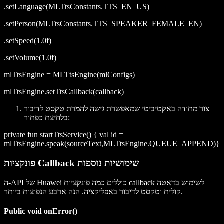
.setLanguage(MLTtsConstants.TTS_EN_US)
.setPerson(MLTtsConstants.TTS_SPEAKER_FEMALE_EN)
.setSpeed(1.0f)
.setVolume(1.0f)
mlTtsEngine = MLTtsEngine(mlConfigs)
mlTtsEngine.setTtsCallback(callback)
צור מתודה באקטיביטי שמאפשרת גישה להמרת טקסט לדיבור
בלחיצת כפתור:
private fun startTtsService() { val id =
mlTtsEngine.speak(sourceText,MLTtsEngine.QUEUE_APPEND)}
פונקציות Callback שימושיות נוספות
ה-API של Huawei כוללים כמה פונקציות callback לשימוש בדאטה
קולית וטקסט לדיבור באפליקציה. הנה ארבע הנפוצות ביותר.
Public void onError()