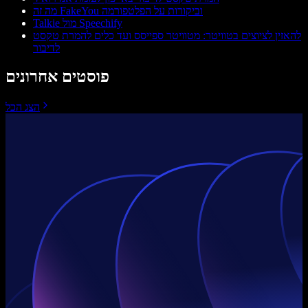
מה זה FakeYou וביקורות על הפלטפורמה
Talkie מול Speechify
להאזין לציוצים בטוויטר: מטוויטר ספייסס ועד כלים להמרת טקסט
לדיבור
פוסטים אחרונים
הצג הכל