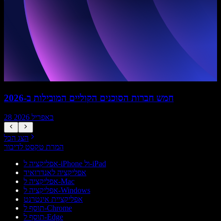
חמש חברות הסוכנים הקוליים המובילות ב-2026
28 באפריל 2026
הצג הכל
המרת טקסט לדיבור
אפליקציה ל-iPhone ול-iPad
אפליקציה לאנדרואיד
אפליקציה ל-Mac
אפליקציה ל-Windows
אפליקציית אינטרנט
תוסף ל-Chrome
תוסף ל-Edge