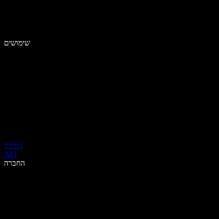
שימושים
הורדה
API
החברה