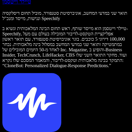
טיילר וייטסמן
תואר שני במדעי המחשב, אוניברסיטת סטנפורד, מוביל תחום דיסלקסיה
ונגישות, מייסד ומנכ"ל Speechify
טיילר וייטסמן הוא מייסד שותף, ראש תחום הבינה המלאכותית ונשיא ב-
Speechify, אפליקציית הטקסט‑לדיבור המובילה בעולם עם מעל
100,000 דירוגי 5 כוכבים. בוגר אוניברסיטת סטנפורד, עם תואר ראשון
במתמטיקה ותואר שני במדעי המחשב במסלול בינה מלאכותית. נבחר
לאחד מ-50 היזמים המובילים של Inc. Magazine, והופיע ב-Business
Insider, TechCrunch, LifeHacker, CBS ועוד. מחקר התואר השני שלו
התמקד בבינה מלאכותית וטקסט‑לדיבור, והמאמר המסכם שלו נקרא:
“CloneBot: Personalized Dialogue-Response Predictions.”