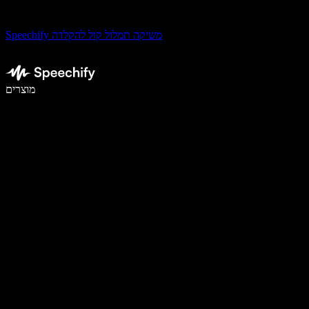
Speechify משיקה תמלול קול להקלדה
לכתוב פי 5 מהר יותר עם הכתבה קולית
מוצרים
למידע נוסף