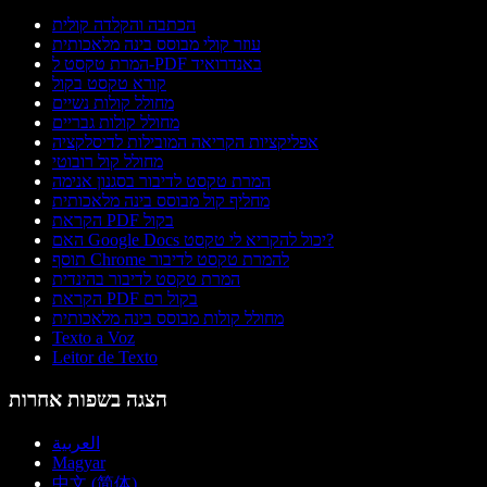
הכתבה והקלדה קולית
עוזר קולי מבוסס בינה מלאכותית
המרת טקסט ל-PDF באנדרואיד
קורא טקסט בקול
מחולל קולות נשיים
מחולל קולות גבריים
אפליקציות הקריאה המובילות לדיסלקציה
מחולל קול רובוטי
המרת טקסט לדיבור בסגנון אנימה
מחליף קול מבוסס בינה מלאכותית
הקראת PDF בקול
האם Google Docs יכול להקריא לי טקסט?
תוסף Chrome להמרת טקסט לדיבור
המרת טקסט לדיבור בהינדית
הקראת PDF בקול רם
מחולל קולות מבוסס בינה מלאכותית
Texto a Voz
Leitor de Texto
הצגה בשפות אחרות
العربية
Magyar
中文 (简体)