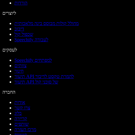
הורדות
ליוצרים
מחולל קולות מבוסס בינה מלאכותית
דיבוב
שכפול קול
Speechify לעבודה
לעסקים
Speechify למפתחים
צוותים
חינוך
תיעוד API להמרת טקסט לדיבור
תיעוד API של סוכני קול
החברה
אודות
צרו קשר
בלוג
קריירה
שותפים
מרכז העזרה
סטטוס