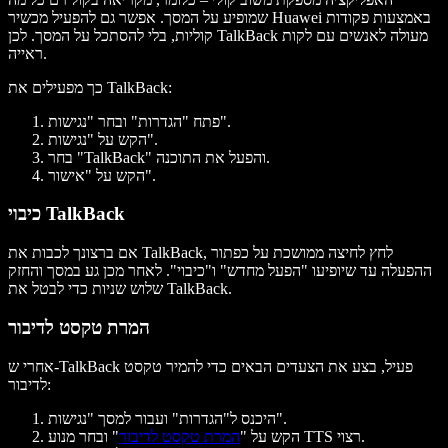
שמופיע על המסך. אפשר גם להפעיל מכשיר Huawei באמצעות פקודות
קוליות, בלי להסתכל על המסך. לכן TalkBack מעולה לאנשים עם לקות
ראייה.
כך מפעילים את TalkBack:
פתח "הגדרות" ובחר "נגישות".
הקש על "נגישות".
בחר "TalkBack" והפעל את התוכנה.
הקש על "אישור".
כיבוי TalkBack
אם ברצונך לכבות את TalkBack, לחץ לחיצה ממושכת על כפתור
ההפעלה עד שיופיעו "הפעל מחדש" ו"כיבוי". לאחר מכן גע במסך והחזק
שלוש שניות כדי לבטל את TalkBack.
המרת טקסט לדיבור
אחרי ש-TalkBack פעיל, בצע את הצעדים הבאים כדי להמיר טקסט
לדיבור:
היכנס ל"הגדרות" ועבור למסך "נגישות".
" ובחר מנוע TTS רצוי.
הקש על "
המרת טקסט לדיבור