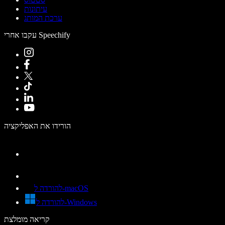
עיתונות
ערכת המותג
עקבו אחרי Speechify
הורידו את האפליקציה
להורדה ל-macOS
להורדה ל-Windows
קריאה מומלצת