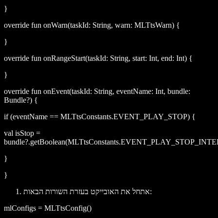
}
override fun onWarn(taskId: String, warn: MLTtsWarn) {
}
override fun onRangeStart(taskId: String, start: Int, end: Int) {
}
override fun onEvent(taskId: String, eventName: Int, bundle:
Bundle?) {
if (eventName == MLTtsConstants.EVENT_PLAY_STOP) {
val isStop =
bundle?.getBoolean(MLTtsConstants.EVENT_PLAY_STOP_IN
}
}
אתחל את האובייקט בעזרת השורות הבאות:
mlConfigs = MLTtsConfig()