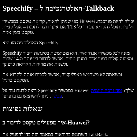
Speechify – האלטרנטיבה ל-Talkback
כפי שניתן לראות, קריאת טקסט במכשירי Huawei יכולה להיות מורכבת.
אם אינך רוצה לתכנת – אפליקציית TTS חלופית תוכל להקריא עבורך כל
טקסט בזמן אמת.
האפליקציה הזו היא Speechify.
Speechify זמינה לכל מכשירי אנדרואיד. היא משתמשת בסינתזת דיבור
ומציעה קולות דמויי אדם במגוון טונים. אפשר לבחור בין יותר מ-14 שפות
ולשנות את מהירות הקריאה כרצונך.
וכשאתה לא משתמש באפליקציה, אפשר לכבות אותה ולקרוא את
הטקסט כרגיל.
רוצה לדעת עוד על Speechify במכשיר Huawei שלך?
נסה גרסה חינמית
. ניתן להשתמש גם בדפדפן.
עכשיו
שאלות נפוצות
איך מפעילים טקסט לדיבור ב-Huawei?
השתמש בהוראות במאמר הזה כדי להפעיל את TalkBack.