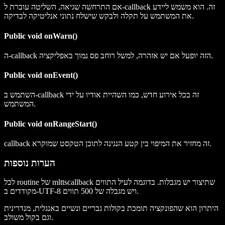
אם התרחשה שגיאה, השליטה עוברת ל-callback זה. הוא משמש ליידע
את המשתמש על תקלה ולבקש שישלח נתוני אנליטיקה לבדיקה.
Public void onWarn()
ה-callback הזה יופעל אם יש אזהרה, למשל רוחב פס נמוך באפליקציה.
Public void onEvent()
השתמש ב-callback זה בכל אירוע חדש, כמו השהיית אודיו על ידי
המשתמש.
Public void onRangeStart()
callback זה מחזיר את המיפוי בין קטע הנגינה לתוכן הטקסט שמוקרא.
הערות נוספות
לכל routine של mlttscallback שתיצור יש מגבלות. בדוגמה לעיל התווים
מקודדים ב-UTF-8 ויש מגבלה של 500 תווים.
היתרון הוא שהפונקציה תומכת בקולות גבריים ונשיים באנגלית, מנדרינית
וגם בקול משולב.