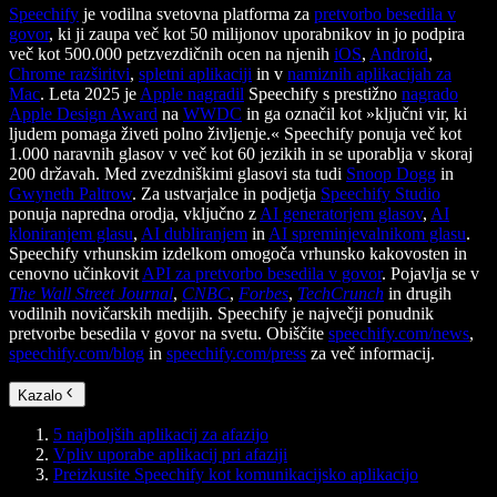
Speechify
je vodilna svetovna platforma za
pretvorbo besedila v
govor
, ki ji zaupa več kot 50 milijonov uporabnikov in jo podpira
več kot 500.000 petzvezdičnih ocen na njenih
iOS
,
Android
,
Chrome razširitvi
,
spletni aplikaciji
in v
namiznih aplikacijah za
Mac
. Leta 2025 je
Apple nagradil
Speechify s prestižno
nagrado
Apple Design Award
na
WWDC
in ga označil kot »ključni vir, ki
ljudem pomaga živeti polno življenje.« Speechify ponuja več kot
1.000 naravnih glasov v več kot 60 jezikih in se uporablja v skoraj
200 državah. Med zvezdniškimi glasovi sta tudi
Snoop Dogg
in
Gwyneth Paltrow
. Za ustvarjalce in podjetja
Speechify Studio
ponuja napredna orodja, vključno z
AI generatorjem glasov
,
AI
kloniranjem glasu
,
AI dubliranjem
in
AI spreminjevalnikom glasu
.
Speechify vrhunskim izdelkom omogoča vrhunsko kakovosten in
cenovno učinkovit
API za pretvorbo besedila v govor
. Pojavlja se v
The Wall Street Journal
,
CNBC
,
Forbes
,
TechCrunch
in drugih
vodilnih novičarskih medijih. Speechify je največji ponudnik
pretvorbe besedila v govor na svetu. Obiščite
speechify.com/news
,
speechify.com/blog
in
speechify.com/press
za več informacij.
Kazalo
5 najboljših aplikacij za afazijo
Vpliv uporabe aplikacij pri afaziji
Preizkusite Speechify kot komunikacijsko aplikacijo