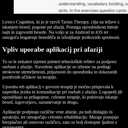
Lexico Cognition, ki jo je razvil Tactus Therapy, cilja na težave z
iskanjem besed, pogoste pri afaziji. Pomaga uporabnikom hitreje
najti in izgovoriti besede. Na voljo je za Android in iOS ter
omogoča bogatenje besedišča in izboljšanje jezikovnih spretnosti.
Vpliv uporabe aplikacij pri afaziji
To so le nekateri izjemni primeri tehnoloških rešitev za podporo
osebam z afazijo. Navedene aplikacije so izbrane na podlagi
strokovne utemeljenosti, prijaznosti do uporabnika in dokazanih
pozitivnih učinkov na terapijo.
Uporaba teh aplikacij v govorni terapiji je močno prispevala k
napredku jezika in komunikacije pri osebah z afazijo. Logopedi jih
uporabljajo za prilagojene, celostne terapije, ki pokrivajo iskanje
besed, izgovorjavo, razumevanje in drugo.
Aplikacije podpirajo različne vrste afazije, pa tudi disfagijo in
apraksijo, ter omogočajo celostno rehabilitacijo. Mnoge ponujajo
brezplačno ali osnovno različico, zato so bolj dostopne ljudem z
oviranostmi.