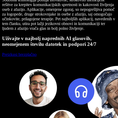
rešitve za krepitev komunikacijskih spretnosti in kakovosti življenja
oseb z afazijo. Aplikacije, omenjene zgoraj, so nepogrešljiva pomoč
za logopede, druge strokovnjake in osebe z afazijo, saj omogočajo
učinkovite, prilagojene terapije. Pet najboljših aplikacij, navedenih v
tem članku, utira pot lažji jezikovni obnovi in komunikaciji ter
ljudem z afazijo vrača glas in bolj polno življenje.
Uživajte v najbolj naprednih AI glasovih,
neomejenem številu datotek in podpori 24/7
Preizkusi brezplačno