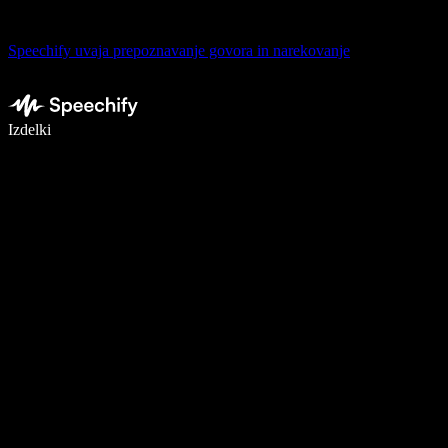
Speechify uvaja prepoznavanje govora in narekovanje
Pišite 5× hitreje z narekovanjem
Izdelki
Več o tem