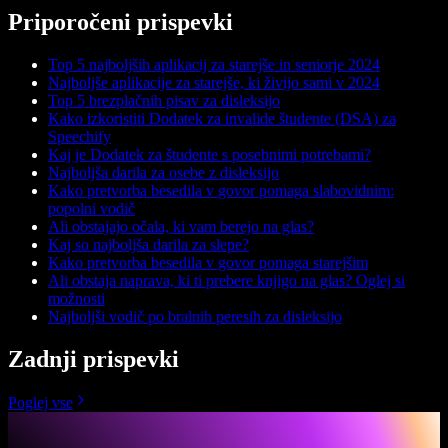
Priporočeni prispevki
Top 5 najboljših aplikacij za starejše in seniorje 2024
Najboljše aplikacije za starejše, ki živijo sami v 2024
Top 5 brezplačnih pisav za disleksijo
Kako izkoristiti Dodatek za invalide študente (DSA) za
Speechify
Kaj je Dodatek za študente s posebnimi potrebami?
Najboljša darila za osebe z disleksijo
Kako pretvorba besedila v govor pomaga slabovidnim:
popolni vodič
Ali obstajajo očala, ki vam berejo na glas?
Kaj so najboljša darila za slepe?
Kako pretvorba besedila v govor pomaga starejšim
Ali obstaja naprava, ki ti prebere knjigo na glas? Oglej si
možnosti
Najboljši vodič po bralnih peresih za disleksijo
Zadnji prispevki
Poglej vse