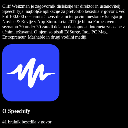
Cliff Weitzman je zagovornik disleksije ter direktor in ustanovitelj
Speechifyja, najboljše aplikacije za pretvorbo besedila v govor z več
kot 100.000 ocenami s 5 zvezdicami ter prvim mestom v kategoriji
Novice & Revije v App Storu. Leta 2017 je bil na Forbesovem
seznamu 30 under 30 zaradi dela na dostopnosti interneta za osebe z
učnimi težavami. O njem so pisali EdSurge, Inc., PC Mag,
Entrepreneur, Mashable in drugi vodilni mediji.
O Speechify
#1 bralnik besedila v govor