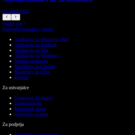
22. april 2026
1
Poglej vse
Pretvorba besedila v govor
Aplikacija za iPhone in iPad
Aplikacija za Android
Aplikacija za Mac
Aplikacija za Windows
Spletna aplikacija
Razširitev za Chrome
Razširitev za Edge
Prenosi
Za ustvarjalce
Generator AI glasov
Sinhronizacija
Kloniranje glasu
Speechify za delo
Za podjetja
Speechify za razvijalce