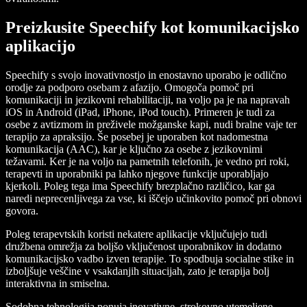
Preizkusite Speechify kot komunikacijsko
aplikacijo
Speechify s svojo inovativnostjo in enostavno uporabo je odlično
orodje za podporo osebam z afazijo. Omogoča pomoč pri
komunikaciji in jezikovni rehabilitaciji, na voljo pa je na napravah
iOS in Android (iPad, iPhone, iPod touch). Primeren je tudi za
osebe z avtizmom in preživele možganske kapi, nudi bralne vaje ter
terapijo za apraksijo. Še posebej je uporaben kot nadomestna
komunikacija (AAC), kar je ključno za osebe z jezikovnimi
težavami. Ker je na voljo na pametnih telefonih, je vedno pri roki,
terapevti in uporabniki pa lahko njegove funkcije uporabljajo
kjerkoli. Poleg tega ima Speechify brezplačno različico, kar ga
naredi neprecenljivega za vse, ki iščejo učinkovito pomoč pri obnovi
govora.
Poleg terapevtskih koristi nekatere aplikacije vključujejo tudi
družbena omrežja za boljšo vključenost uporabnikov in dodatno
komunikacijsko vadbo izven terapije. To spodbuja socialne stike in
izboljšuje veščine v vsakdanjih situacijah, zato je terapija bolj
interaktivna in smiselna.
Sodobna tehnologija ponuja inovativne, strokovno utemeljene