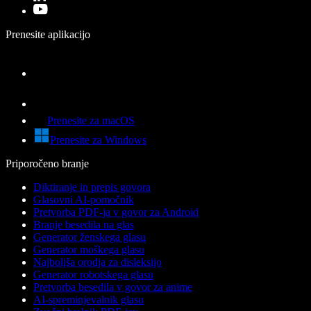
Prenesite aplikacijo
Prenesite za macOS
Prenesite za Windows
Priporočeno branje
Diktiranje in prepis govora
Glasovni AI-pomočnik
Pretvorba PDF-ja v govor za Android
Branje besedila na glas
Generator ženskega glasu
Generator moškega glasu
Najboljša orodja za disleksijo
Generator robotskega glasu
Pretvorba besedila v govor za anime
AI-spreminjevalnik glasu