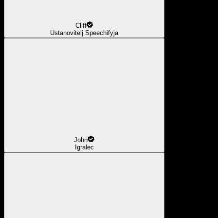
Cliff
Ustanovitelj Speechifyja
John
Igralec