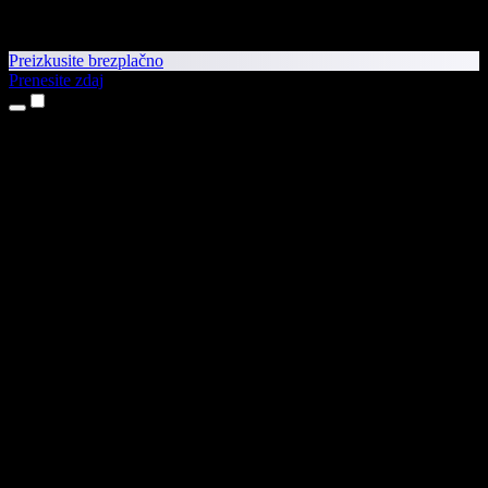
Preizkusite brezplačno
Prenesite zdaj
Izdelki
Pretvorba besedila v govor
Aplikaciji za iPhone in iPad
Aplikacija za Android
Razširitev za Chrome
Razširitev za Edge
Spletna aplikacija
Aplikacija za Mac
Aplikacija za Windows