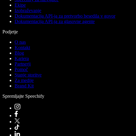
Ekipe
Izobraževanje
Dokumentacija API-ja za pretvorbo besedila v govor
Dokumentacija API-ja za glasovne agente
Podjetje
O nas
Kontakt
Blog
Kariera
Partnerji
Pomoč
Stanje storitve
Za medije
Brand Kit
Spremljajte Speechify