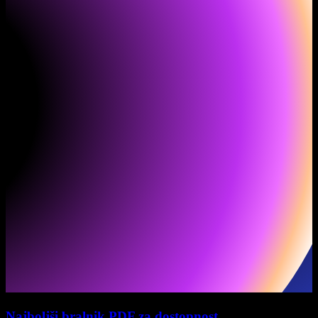
Najboljši bralnik PDF za dostopnost