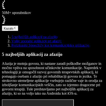
50M+ uporabnikov
Kazalo
5 najboljših aplikacij za afazijo
Vpliv uporabe aplikacij pri afaziji
Preizkusite Speechify kot komunikacijsko aplikacijo
5 najboljših aplikacij za afazijo
Afazija je motnja govora, ki nastane zaradi poškodbe možganov in
močno vpliva na sposobnost učinkovite komunikacije. Napredek v
tehnologiji je omogočil razvoj govornih terapevtskih aplikacij, ki
pomagajo osebam z afazijo pri rehabilitaciji govora in jezika. Te
strokovno utemeljene aplikacije vsebujejo različne vaje in orodja za
izboljšanje komunikacijskih veščin, zato so izjemno dragocene pri
govorni terapiji. Tule predstavljamo pet najboljših aplikacij za
afazijo, ki so na voljo tako na Androidu kot iOS-u.