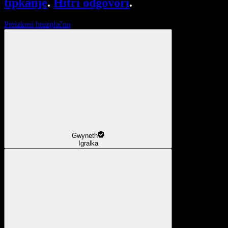
tipkanje
.
Hitri odgovori
.
Preizkusi brezplačno
Gwyneth
Igralka