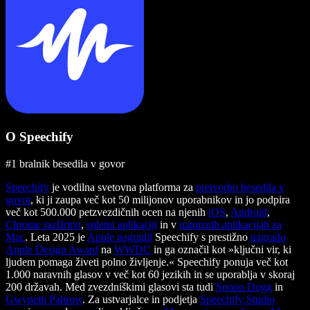
O Speechify
#1 bralnik besedila v govor
Speechify
je vodilna svetovna platforma za
pretvorbo besedila v
govor
, ki ji zaupa več kot 50 milijonov uporabnikov in jo podpira
več kot 500.000 petzvezdičnih ocen na njenih
iOS
,
Android
,
Chrome razširitvi
,
spletni aplikaciji
in v
namiznih aplikacijah za
Mac
. Leta 2025 je
Apple nagradil
Speechify s prestižno
nagrado
Apple Design Award
na
WWDC
in ga označil kot »ključni vir, ki
ljudem pomaga živeti polno življenje.« Speechify ponuja več kot
1.000 naravnih glasov v več kot 60 jezikih in se uporablja v skoraj
200 državah. Med zvezdniškimi glasovi sta tudi
Snoop Dogg
in
Gwyneth Paltrow
. Za ustvarjalce in podjetja
Speechify Studio