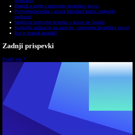
Speechify
Bralnik e-pošte z pretvorbo besedila v govor
Pretvorba besedila v govor Mozilla Firefox: najboljše
možnosti
Možnosti pretvorbe besedila v govor za Quizlet
Najboljše aplikacije za naracijo – pretvorba besedila v govor
Kaj je bralnik besedil?
Zadnji prispevki
Poglej vse