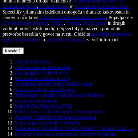
ponuja napredna orodja, vključno z
AI generatorjem glasov
,
AI
kloniranjem glasu
,
AI dubliranjem
in
AI spreminjevalnikom glasu
.
Speechify vrhunskim izdelkom omogoča vrhunsko kakovosten in
cenovno učinkovit
API za pretvorbo besedila v govor
. Pojavlja se v
The Wall Street Journal
,
CNBC
,
Forbes
,
TechCrunch
in drugih
vodilnih novičarskih medijih. Speechify je največji ponudnik
pretvorbe besedila v govor na svetu. Obiščite
speechify.com/news
,
speechify.com/blog
in
speechify.com/press
za več informacij.
Kazalo
Začetki VideoNow
Od črno-bele do barvne slike
Za najmlajše: VideoNow Jr.
Več vsebine: vsebina je kralj
Zvezdniški učinek: Hilary Duff in drugi
Več kot gledanje: interaktivnost
Tehnologija v ozadju: VideoNow in Windows
Cena in pozicioniranje
Doba PVD: VideoNow PVD
Poleg zabave: izobraževanje in življenjski slog
Zbiratelji: VideoNow na eBayu in drugod
Vpliv Appla in premik v digitalno
VideoNow v pop kulturi: "Rocket Power", "Scooby-Doo" ...
Revolucija barvnega prenosnega videopredvajalnika