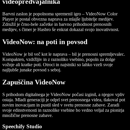
videopredvajalnika
Barvni zaslon je popolnoma spremenil igro – VideoNow Color
Player je postal obvezna naprava za mlajše ljubitelje medijev.
Združil je črno-bele začetke in barvno prihodnost prenosnih
medijev, s čimer je Hasbro še enkrat dokazal svojo inovativnost.
VideoNow: na poti in povsod
VideoNow je bil več kot le naprava – bil je prenosni spremljevalec.
Kompakten, vzdržljiv in z raznoliko vsebino, popoln za dolge
vožnje ali kratke poti. Otroci in najstniki so lahko vzeli svoje
najljubše junake povsod s seboj.
Zapuščina VideoNow
S prihodom digitalnega je VideoNow počasi izginil, a njegov vpliv
ostaja. Mladi generaciji je odprl svet prenosnega videa, tlakoval pot
novim inovacijam in pustil sled v svetu prenosne zabave. Zaradi
svoje edinstvenosti in raznolike vsebine bo vedno veljal za pionirja
množične prenosne zabave.
Speechify Studio