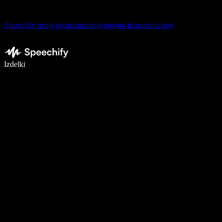
Speechify uvaja prepoznavanje govora in narekovanje
Pišite 5× hitreje z narekovanjem
Izdelki
Več o tem