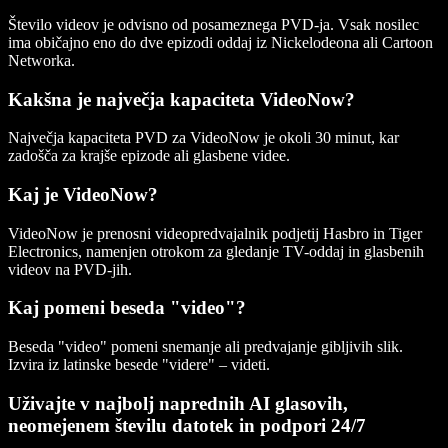
Število videov je odvisno od posameznega PVD-ja. Vsak nosilec
ima običajno eno do dve epizodi oddaj iz Nickelodeona ali Cartoon
Networka.
Kakšna je največja kapaciteta VideoNow?
Največja kapaciteta PVD za VideoNow je okoli 30 minut, kar
zadošča za krajše epizode ali glasbene videe.
Kaj je VideoNow?
VideoNow je prenosni videopredvajalnik podjetij Hasbro in Tiger
Electronics, namenjen otrokom za gledanje TV-oddaj in glasbenih
videov na PVD-jih.
Kaj pomeni beseda "video"?
Beseda "video" pomeni snemanje ali predvajanje gibljivih slik.
Izvira iz latinske besede "videre" – videti.
Uživajte v najbolj naprednih AI glasovih,
neomejenem številu datotek in podpori 24/7