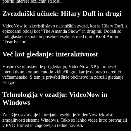
pokrili interese različnih starosti.
Zvezdniški učinek: Hilary Duff in drugi
VideoNow je izkoristil slavo najstniških zvezd, kot je Hilary Duff, z
epizodami oddaj kot "The Amanda Show" in drugimi. Dodali so
tudi glasbene spote in posebne vsebine, med njimi Kool-Aid in
"Fear Factor".
Več kot gledanje: interaktivnost
Hasbro se ni ustavil le pri gledanju; VideoNow XP je prinesel
interaktivno komponento in vključil igre, kar je napravo naredilo
večnamensko. S tem je privabil širše občinstvo in združil gledanje
ter igro.
Tehnologija v ozadju: VideoNow in
Windows
Za lažje ustvarjanje in urejanje vsebin je VideoNow izkoristil
zmogljivosti sistema Windows. Tako so lahko videe hitro pretvarjali
v PVD-format in zagotavljali redne novosti.