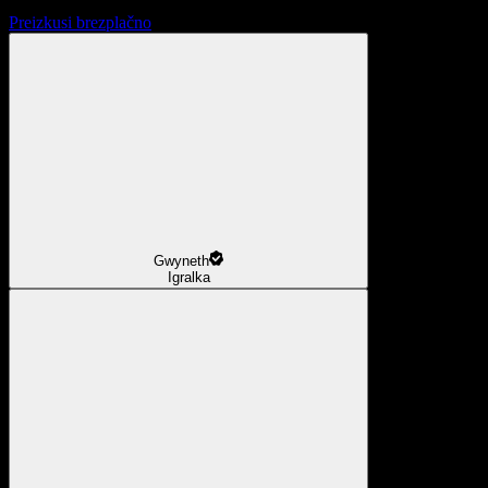
Preizkusi brezplačno
Gwyneth
Igralka