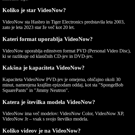
Koliko je star VideoNow?
VideoNow sta Hasbro in Tiger Electronics predstavila leta 2003,
zato je leta 2023 star že več kot 20 let.
Kateri format uporablja VideoNow?
VideoNow uporablja edinstven format PVD (Personal Video Disc),
ki se razlikuje od klasičnih CD-jev in DVD-jev.
Kakšna je kapaciteta VideoNow?
Kapaciteta VideoNow PVD-jev je omejena, običajno okoli 30
minut, namenjena krajšim epizodam oddaj, kot sta "SpongeBob
SquarePants" in "Jimmy Neutron".
Katera je številka modela VideoNow?
VideoNow ima več modelov: VideoNow Color, VideoNow XP,
VideoNow Jr – vsak s svojo številko modela.
Koliko videov je na VideoNow?