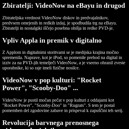
Zbiratelji: VideoNow na eBayu in drugod
Zbirateljska vrednost VideoNow diskov in predvajalnikov,
predvsem omejenih in redkih izdaj, je spodbudila trg na eBayu.
Zbiratelji in nostalgiki iščejo posebna ohišja in redke PVD-je.
Vpliv Appla in premik v digitalno
Z Applom in digitalnimi storitvami se je medijska krajina močno
spremenila. Naprave, kot je iPod, so pomenile prehod na digital in
izziv za na PVD-jih temelječi VideoNow, a je vseeno ohranil zveste
uporabnike, ki so raje imeli fizične nosilce.
VideoNow v pop kulturi: "Rocket
Power", "Scooby-Doo" ...
VideoNow je pustil močan pečat v pop kulturi z oddajami kot
"Rocket Power", "Scooby-Doo" in "Rugrats". S tem je postal
pomemben del zgodovine zabave in prispeval k zapuščini teh serij.
Revolucija barvnega prenosnega