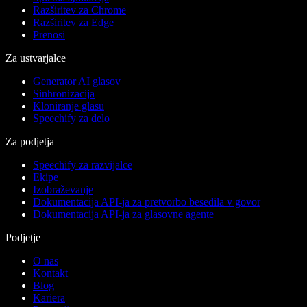
Razširitev za Chrome
Razširitev za Edge
Prenosi
Za ustvarjalce
Generator AI glasov
Sinhronizacija
Kloniranje glasu
Speechify za delo
Za podjetja
Speechify za razvijalce
Ekipe
Izobraževanje
Dokumentacija API-ja za pretvorbo besedila v govor
Dokumentacija API-ja za glasovne agente
Podjetje
O nas
Kontakt
Blog
Kariera