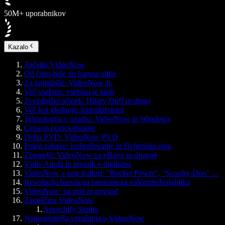
50M+ uporabnikov
Kazalo
Začetki VideoNow
Od črno-bele do barvne slike
Za najmlajše: VideoNow Jr.
Več vsebine: vsebina je kralj
Zvezdniški učinek: Hilary Duff in drugi
Več kot gledanje: interaktivnost
Tehnologija v ozadju: VideoNow in Windows
Cena in pozicioniranje
Doba PVD: VideoNow PVD
Poleg zabave: izobraževanje in življenjski slog
Zbiratelji: VideoNow na eBayu in drugod
Vpliv Appla in premik v digitalno
VideoNow v pop kulturi: "Rocket Power", "Scooby-Doo" ...
Revolucija barvnega prenosnega videopredvajalnika
VideoNow: na poti in povsod
Zapuščina VideoNow
Speechify Studio
Najpogostejša vprašanja o VideoNow