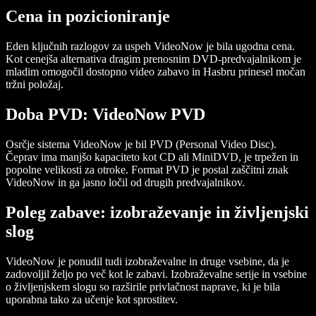
Cena in pozicioniranje
Eden ključnih razlogov za uspeh VideoNow je bila ugodna cena.
Kot cenejša alternativa dragim prenosnim DVD-predvajalnikom je
mladim omogočil dostopno video zabavo in Hasbru prinesel močan
tržni položaj.
Doba PVD: VideoNow PVD
Osrčje sistema VideoNow je bil PVD (Personal Video Disc).
Čeprav ima manjšo kapaciteto kot CD ali MiniDVD, je trpežen in
popolne velikosti za otroke. Format PVD je postal zaščitni znak
VideoNow in ga jasno ločil od drugih predvajalnikov.
Poleg zabave: izobraževanje in življenjski
slog
VideoNow je ponudil tudi izobraževalne in druge vsebine, da je
zadovoljil željo po več kot le zabavi. Izobraževalne serije in vsebine
o življenjskem slogu so razširile privlačnost naprave, ki je bila
uporabna tako za učenje kot sprostitev.