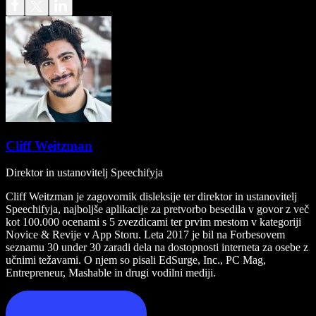
Cliff Weitzman
Direktor in ustanovitelj Speechifyja
Cliff Weitzman je zagovornik disleksije ter direktor in ustanovitelj
Speechifyja, najboljše aplikacije za pretvorbo besedila v govor z več
kot 100.000 ocenami s 5 zvezdicami ter prvim mestom v kategoriji
Novice & Revije v App Storu. Leta 2017 je bil na Forbesovem
seznamu 30 under 30 zaradi dela na dostopnosti interneta za osebe z
učnimi težavami. O njem so pisali EdSurge, Inc., PC Mag,
Entrepreneur, Mashable in drugi vodilni mediji.