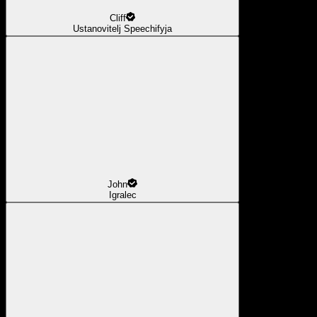
Cliff
Ustanovitelj Speechifyja
John
Igralec