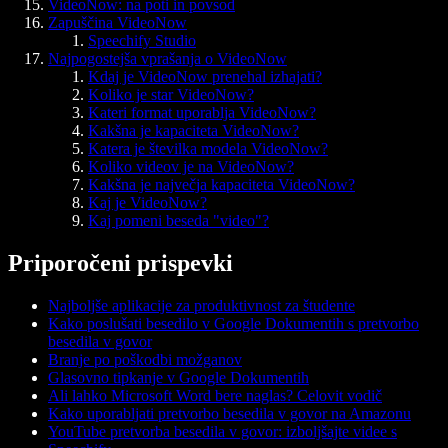
VideoNow: na poti in povsod
Zapuščina VideoNow
Speechify Studio
Najpogostejša vprašanja o VideoNow
Kdaj je VideoNow prenehal izhajati?
Koliko je star VideoNow?
Kateri format uporablja VideoNow?
Kakšna je kapaciteta VideoNow?
Katera je številka modela VideoNow?
Koliko videov je na VideoNow?
Kakšna je največja kapaciteta VideoNow?
Kaj je VideoNow?
Kaj pomeni beseda "video"?
Priporočeni prispevki
Najboljše aplikacije za produktivnost za študente
Kako poslušati besedilo v Google Dokumentih s pretvorbo
besedila v govor
Branje po poškodbi možganov
Glasovno tipkanje v Google Dokumentih
Ali lahko Microsoft Word bere naglas? Celovit vodič
Kako uporabljati pretvorbo besedila v govor na Amazonu
YouTube pretvorba besedila v govor: izboljšajte videe s