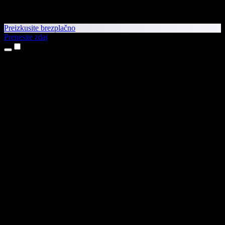
Preizkusite brezplačno
Prenesite zdaj
Izdelki
Pretvorba besedila v govor
Aplikaciji za iPhone in iPad
Aplikacija za Android
Razširitev za Chrome
Razširitev za Edge
Spletna aplikacija
Aplikacija za Mac
Aplikacija za Windows