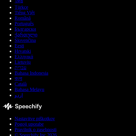
ไทย
Türkçe
Tiếng Việt
Română
Português
Български
ქართული
Slovenčina
Eesti
Hrvatski
Ελληνικά
Lietuvių
עברית
Bahasa Indonesia
বাংলা
Català
Bahasa Melayu
اردو
Nastavitve piškotkov
Pogoji uporabe
Pravilnik o zasebnosti
© Speechify Inc 2026