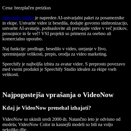
Cena: brezplačen preizkus
Speechify Studio
je napreden AI-ustvarjalni paket za posameznike
in ekipe. Ustvarite videe iz besedila, dodajte govorno sinhronizacijo,
ustvarite AI-avatarje, podnaslovite ali prevajajte videe v več jezikov,
prosojnice in še več! VSI projekti so primerni za osebno ali
komercialno uporabo.
Naj funkcije
: predloge, besedilo v video, urejanje v živo,
spreminjanje velikosti, prepis, orodja za video marketing.
Speechify je najboljša izbira za avatar videe. S preprosto povezavo
med vsemi produkti je Speechify Studio idealen za ekipe vseh
velikosti.
Najpogostejša vprašanja o VideoNow
Kdaj je VideoNow prenehal izhajati?
VideoNow so ukinili sredi 2000-ih. Natančno leto je odvisno od
modela; VideoNow Color in kasnejši modeli so bili na voljo
nekoliko dlje.