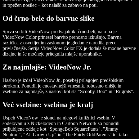
in trpežen nosilec – kot nalašč za zabavo na poti.
Od črno-bele do barvne slike
Sprva so bili VideoNow predvajalniki črno-beli, nato pa je
VideoNow Color prinesel barvito prenosno izkušnjo. Barvna
različica z osvetljenim zaslonom je gledanje naredila precej
privlačnejše. Serija VideoNow Color FX je dodala še modne barvne
dizajne in še močneje pritegnila mlajše uporabnike.
Za najmlajše: VideoNow Jr.
Hasbro je izdal VideoNow Jr., posebej prilagojen predšolskim
otrokom. Ponudil je enostavnejši vmesnik, robustno ohišje in
vsebino za najmlajše, z naslovi kot sta "Scooby-Doo" in "Rugrats".
Več vsebine: vsebina je kralj
Uspeh VideoNow je slonel na njegovi knjižnici vsebin. V
sodelovanju z Nickelodeon in Cartoon Network so ponudili
priljubljene oddaje kot "SpongeBob SquarePants", "Jimmy
Neutron", "All Grown Up" in "The Fairly OddParents" ter tako