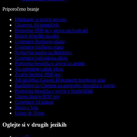
Priporočeno branje
Diktiranje in prepis govora
Glasovni AI-pomočnik
Pretvorba PDF-ja v govor za Android
Branje besedila na glas
Generator ženskega glasu
Generator moškega glasu
Najboljša orodja za disleksijo
Generator robotskega glasu
Pretvorba besedila v govor za anime
AI-spreminjevalnik glasu
Zvočni bralnik PDF-jev
Ali mi lahko Google Dokumenti berejo na glas
Razširitev za Chrome za pretvorbo besedila v govor
Pretvorba besedila v govor v hindujščini
Glasno branje PDF-jev
Generator AI glasov
Texto a Voz
Leitor de Texto
Oglejte si v drugih jezikih
العربية