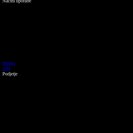
Načini uporabe
Prenos
API
Podjetje