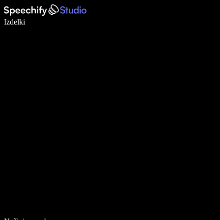
Pišite 5× hitreje z narekovanjem
Izdelki
Več o tem