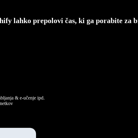
hify lahko prepolovi čas, ki ga porabite za b
abljanja & e-učenje ipd.
osnetkov