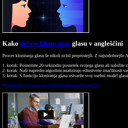
Kako
deluje kloniranje
glasu v angleščini
Proces kloniranja glasu še nikoli ni bil preprostejši. Z najsodobnejšo
1. korak: Posnemite 20-sekundni posnetek svojega glasu ali naložite 
2. korak: Naši napredni algoritmi analizirajo edinstvene značilnosti va
3. korak: S funkcijo kloniranja glasu ustvarite svoj osebni model glasu
Preizkusite. Ustvarite svoj AI angleški glas brezplačno