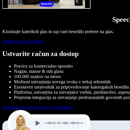
Speec
Klonirajte katerikoli glas in naj vam besedilo prebere na glas.
Preizkusite brezplačno
Ustvarite račun za dostop
Pravice za komercialno uporabo
Naglas, nianse & stili glasu
100.000 znakov na mesec
Možnost ustvarjanja novega zvoka v nekaj sekundah
Enostaven urejevalnik za pripovedovanje kateregakoli besedila
Platforma, ustvarjena za ustvarjalce vsebin, predstavitve, uspos
Preprosta integracija za ustvarjanje profesionalnih govornih p
Preizkusi kloniranje glasu (brezplačno)