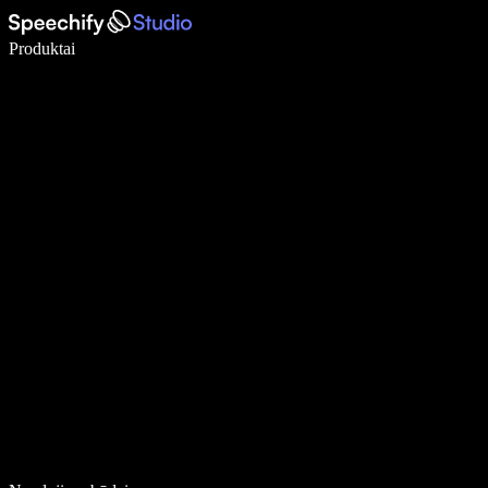
Rašykite 5× greičiau naudodami diktavimą balsu
Produktai
Sužinokite daugiau