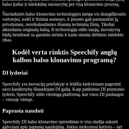
balso įrašus ir intelektinę nuosavybę per visą klonavimo procesą.
Šiuolaikinės balso klonavimo technologijos tampa vis draugiškesnės
vartotojui, todėl ir fiziniai asmenys, ir įmonės gali pasinaudoti jų
privalumais, nereikalaudamos išsamių techninių žinių. Tiksliai
atkurdama originalų balsą, ši technologija siūlo naujų, inovatyvių
būdų bendrauti su garsiniu turiniu ir kartu stumia dirbtinio intelekto
ribas.
Kodėl verta rinktis Speechify anglų
kalbos balso klonavimo programą?
DI lyderiai
Speechify yra inovacijų priešakyje ir leidžia kiekvienam pagerinti
savo kasdienybę išnaudojant DI galią. Kaip patikimas DI pramonės
lyderis, Speechify siūlo vieningą platformą, kur visos DI paslaugos
– vienoje vietoje.
Paprasta naudoti
Speechify DI balso klonavimo sprendimas ir visa studija sukurti
galvojant apie paprastą naudojimą. Jokios mokymosi kreivės – net