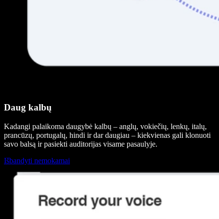
Daug kalbų
Kadangi palaikoma daugybė kalbų – anglų, vokiečių, lenkų, italų,
prancūzų, portugalų, hindi ir dar daugiau – kiekvienas gali klonuoti
savo balsą ir pasiekti auditorijas visame pasaulyje.
Išbandyti nemokamai