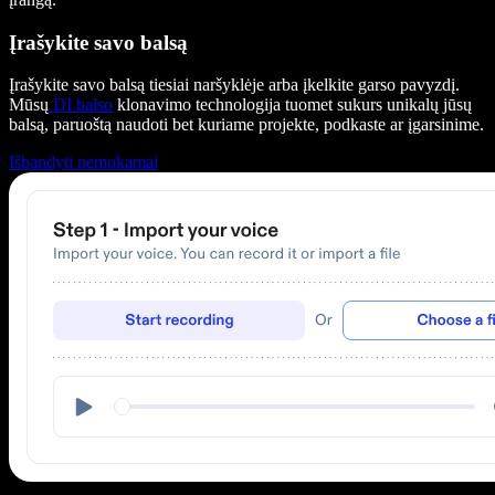
Įrašykite savo balsą
Įrašykite savo balsą tiesiai naršyklėje arba įkelkite garso pavyzdį.
Mūsų
DI balso
klonavimo technologija tuomet sukurs unikalų jūsų
balsą, paruoštą naudoti bet kuriame projekte, podkaste ar įgarsinime.
Išbandyti nemokamai