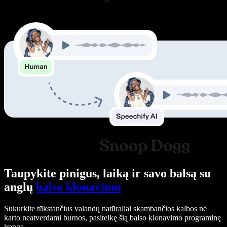
Taupykite pinigus, laiką ir savo balsą su
anglų
balso klonavimu
Sukurkite tūkstančius valandų natūraliai skambančios kalbos nė
karto neatverdami burnos, pasitelkę šią balso klonavimo programinę
įrangą.