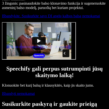
3 žingsnis: pasinaudokite balso klonavimo funkcija ir sugeneruokite
asmeninį balso modelį, paruoštą bet kuriam projektui.
Išbandykite. Susikurkite savo DI anglų kalbos balsą nemokamai
Speechify gali perpus sutrumpinti jūsų
skaitymo laiką!
Klonuokite bet kurį balsą ir klausykitės, kaip jis skaito jums.
Išbandyti nemokamai
Susikurkite paskyrą ir gaukite prieigą