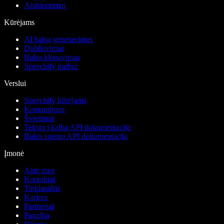
Atsisiuntimai
Kūrėjams
AI balsų generavimas
Dubliavimas
Balso klonavimas
Speechify darbui
Verslui
Speechify kūrėjams
Komandoms
Švietimui
Teksto į kalbą API dokumentacija
Balso agentų API dokumentacija
Įmonė
Apie mus
Kontaktai
Tinklaraštis
Karjera
Partneriai
Pagalba