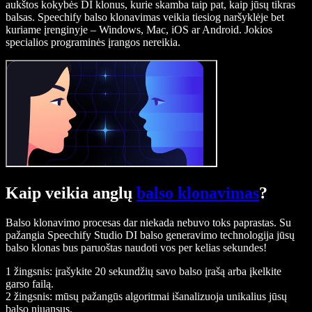
aukštos kokybės DI klonus, kurie skamba taip pat, kaip jūsų tikras
balsas. Speechify balso klonavimas veikia tiesiog naršyklėje bet
kuriame įrenginyje – Windows, Mac, iOS ar Android. Jokios
specialios programinės įrangos nereikia.
Kaip veikia anglų
balso klonavimas
?
Balso klonavimo procesas dar niekada nebuvo toks paprastas. Su
pažangia Speechify Studio DI balso generavimo technologija jūsų
balso klonas bus paruoštas naudoti vos per kelias sekundes!
1 žingsnis: įrašykite 20 sekundžių savo balso įrašą arba įkelkite
garso failą.
2 žingsnis: mūsų pažangūs algoritmai išanalizuoja unikalius jūsų
balso niuansus.