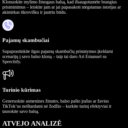
Klonuokite mylimo žmogaus balsą, kad išsaugotumėte brangius
prisiminimus – leiskite jam ar jai papasakoti mėgstamas istorijas ar
akimirkas tikrovišku ir jautriu būdu.
Pajamų skambučiai
Supaprastinkite ilgus pajamų skambučių pristatymus įkeldami
scenarijų į savo balso kloną – taip tai daro Ari Emanuel su
Speechify.
Turinio kūrimas
Generuokite asmenines žinutes, balso pašto įrašus ar žavius
TikTok‘us neištardami nė žodžio – kurkite turinį efektyviai ir
tausokite savo balsą.
ATVEJO ANALIZĖ