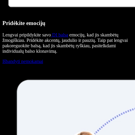
Pridėkite emocijų
Lengvai pripildykite savo
DI balsą
emocijų, kad jis skambėtų
žmogiškiau. Pridėkite akcentų, jaudulio ir pauzių. Taip pat lengvai
pakoreguokite balsą, kad jis skambėtų ryškiau, pasitelkdami
individualų balso klonavimą.
Išbandyti nemokamai