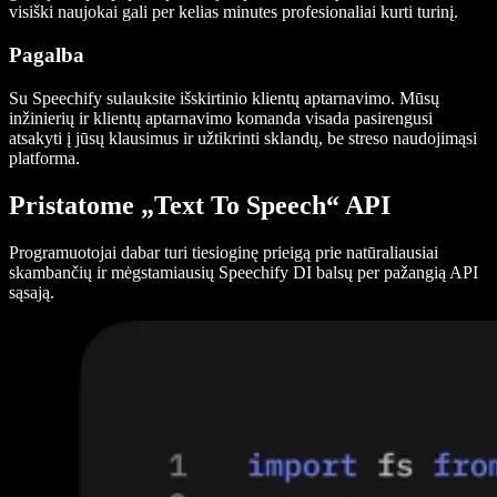
visiški naujokai gali per kelias minutes profesionaliai kurti turinį.
Pagalba
Su Speechify sulauksite išskirtinio klientų aptarnavimo. Mūsų
inžinierių ir klientų aptarnavimo komanda visada pasirengusi
atsakyti į jūsų klausimus ir užtikrinti sklandų, be streso naudojimąsi
platforma.
Pristatome „Text To Speech“ API
Programuotojai dabar turi tiesioginę prieigą prie natūraliausiai
skambančių ir mėgstamiausių Speechify DI balsų per pažangią API
sąsają.