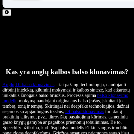
Kas yra anglų kalbos balso klonavimas?
Anglų DI balso klonavimas
– tai pažangi technologija, naudojanti
dirbtinį intelektą, giluminį mokymąsi ir kalbos sintezę, kad atkartotų
unikalius žmogaus balso bruožus. Procesas apima
balso klonavimo
modelių
mokymą naudojant originalaus balso įrašus, įskaitant jo
tembrą, toną ir tempą. Skirtingai nei deepfake technologijos, dažnai
siejamos su apgaulingais tikslais,
DI balso klonavimas
turi daug
praktinių taikymų, pvz., tikroviškų pasakojimų kūrimas, asmeninių
garso knygų gamyba ar pagalbos priemonių tobulinimas. Be to,
Speechify užtikrina, kad jūsų balso modelis išliktų saugus ir nebūtų
panaudotas deepfake'ams. Griežtos apsaugos priemonės saugo jūsų