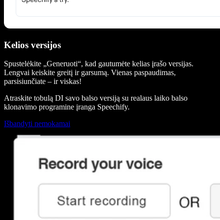
Kelios versijos
Spustelėkite „Generuoti“, kad gautumėte kelias įrašo versijas.
Lengvai keiskite greitį ir garsumą. Vienas paspaudimas,
parsisiunčiate – ir viskas!
Atraskite tobulą DI savo balso versiją su realaus laiko balso
klonavimo programine įranga Speechify.
Išbandyti nemokamai