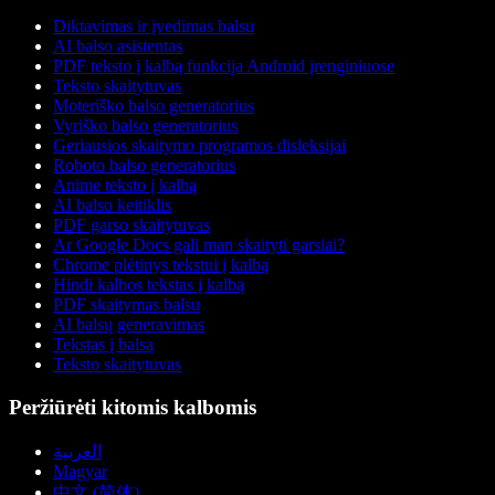
Diktavimas ir įvedimas balsu
AI balso asistentas
PDF teksto į kalbą funkcija Android įrenginiuose
Teksto skaitytuvas
Moteriško balso generatorius
Vyriško balso generatorius
Geriausios skaitymo programos disleksijai
Roboto balso generatorius
Anime teksto į kalbą
AI balso keitiklis
PDF garso skaitytuvas
Ar Google Docs gali man skaityti garsiai?
Chrome plėtinys tekstui į kalbą
Hindi kalbos tekstas į kalbą
PDF skaitymas balsu
AI balsų generavimas
Tekstas į balsą
Teksto skaitytuvas
Peržiūrėti kitomis kalbomis
العربية
Magyar
中文 (简体)