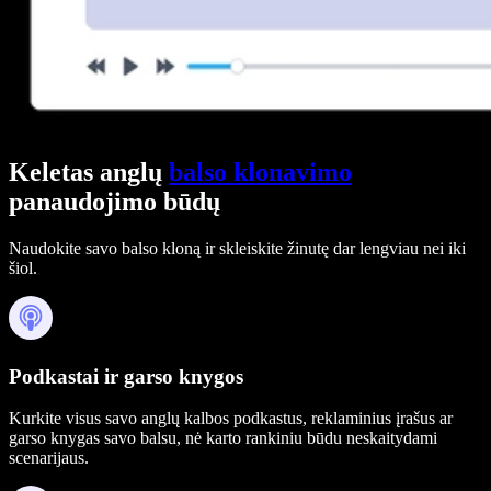
Keletas anglų
balso klonavimo
panaudojimo būdų
Naudokite savo balso kloną ir skleiskite žinutę dar lengviau nei iki
šiol.
Podkastai ir garso knygos
Kurkite visus savo anglų kalbos podkastus, reklaminius įrašus ar
garso knygas savo balsu, nė karto rankiniu būdu neskaitydami
scenarijaus.