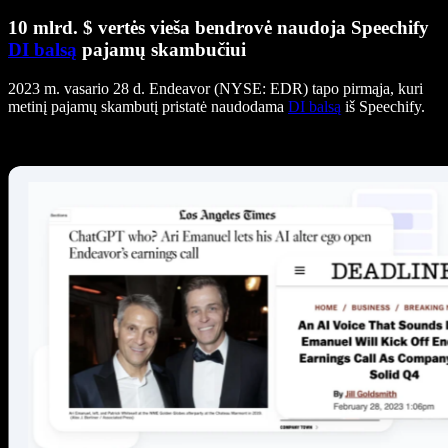
10 mlrd. $ vertės vieša bendrovė naudoja Speechify
DI balsą
pajamų skambučiui
2023 m. vasario 28 d. Endeavor (NYSE: EDR) tapo pirmąja, kuri
metinį pajamų skambutį pristatė naudodama
DI balsą
iš Speechify.