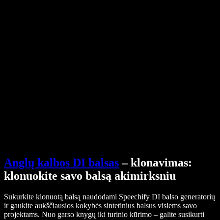
Pagalbos centras
PDF į garso failą keitiklis
Kainos
AI balso generatorius
Vartotojų istorijos
Google Docs skaitymas balsu
B2B sėkmės istorijos
Dirbtinio intelekto balso keitiklis
Atsiliepimai
Programėlės, kurios garsiai skaito tekstą
Spauda
Skaityk man
Teksto skaitymo balsu įrankis
Verslui
Susisiekti su pardavimų komanda
Speechify verslui ir mokykloms
Speechify Work
Speechify DSA
SIMBA balso agentai
Speechify kūrėjams
Anglų kalbos DI balsas
– klonavimas:
klonuokite savo balsą akimirksniu
Sukurkite klonuotą balsą naudodami Speechify DI balso generatorių
ir gaukite aukščiausios kokybės sintetinius balsus visiems savo
projektams. Nuo garso knygų iki turinio kūrimo – galite susikurti