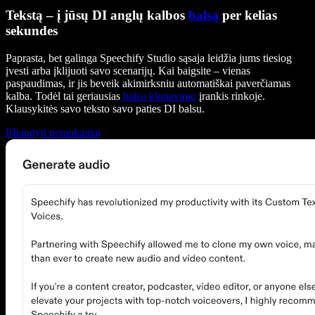
Tekstą – į jūsų DI anglų kalbos
balsą
per kelias
sekundes
Paprasta, bet galinga Speechify Studio sąsaja leidžia jums tiesiog
įvesti arba įklijuoti savo scenarijų. Kai baigsite – vienas
paspaudimas, ir jis beveik akimirksniu automatiškai paverčiamas
kalba. Todėl tai geriausias
balso klonavimo
įrankis rinkoje.
Klausykitės savo teksto savo paties DI balsu.
Išbandyti nemokamai