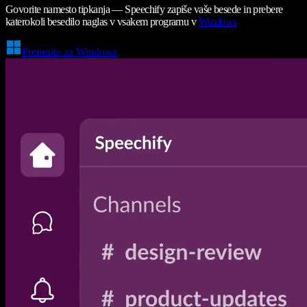
Govorite namesto tipkanja — Speechify zapiše vaše besede in prebere
katerokoli besedilo naglas v vsakem programu v
Windows
Prenesite za Windows