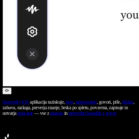
Speechify
iOS
aplikacija raziskuje,
bere
,
pripoveduje
, govori, piše,
diktira
,
zabava, razlaga, preverja znanje, brska po spletu, povzema, zapisuje in
ustvarja
podcaste
— vse z
glasom
in
pretvorbo besedila v govor