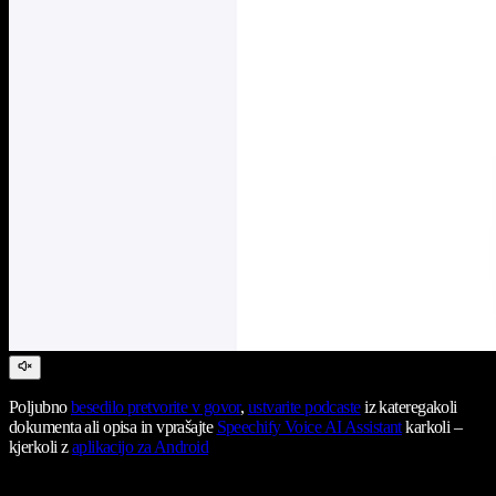
Poljubno
besedilo pretvorite v govor
,
ustvarite podcaste
iz kateregakoli
dokumenta ali opisa in vprašajte
Speechify Voice AI Assistant
karkoli –
kjerkoli z
aplikacijo za Android