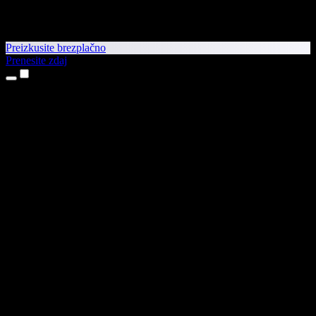
Preizkusite brezplačno
Prenesite zdaj
Izdelki
Pretvorba besedila v govor
Aplikaciji za iPhone in iPad
Aplikacija za Android
Razširitev za Chrome
Razširitev za Edge
Spletna aplikacija
Aplikacija za Mac
Aplikacija za Windows