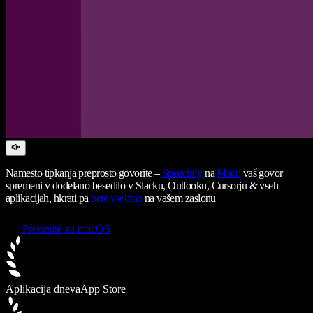
Namesto tipkanja preprosto govorite –
Speechify
na
Macu
vaš govor
spremeni v dodelano besedilo v Slacku, Outlooku, Cursorju & vseh
aplikacijah, hkrati pa
bere vsebino
na vašem zaslonu
Prenesite za macOS
Aplikacija dneva
App Store