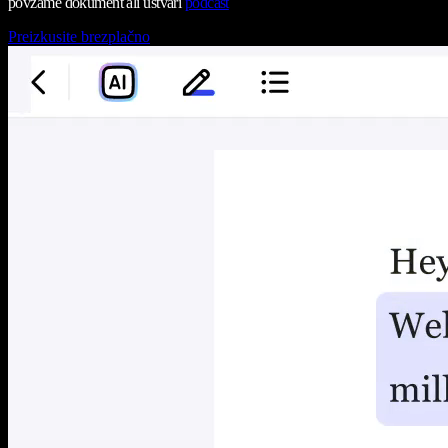
povzame dokument ali ustvari
podcast
Preizkusite brezplačno