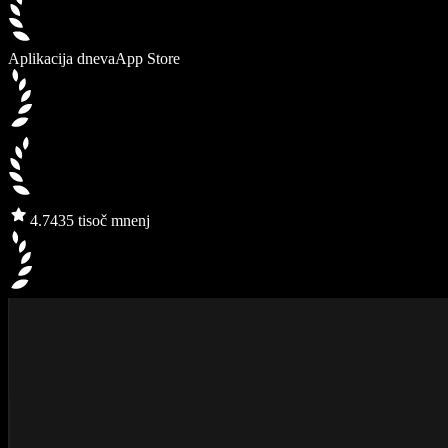
Aplikacija dneva
App Store
4.7
435 tisoč mnenj