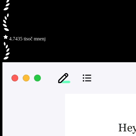
4.7
435 tisoč mnenj