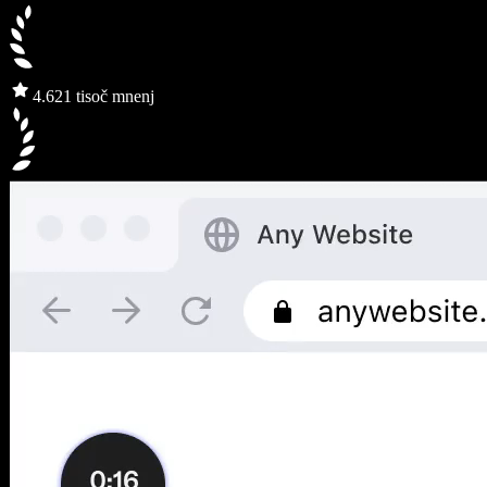
4.6
21 tisoč mnenj