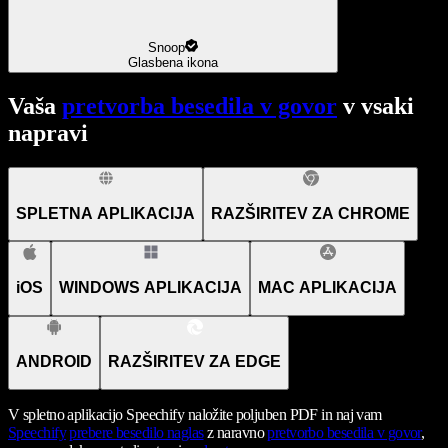
Snoop
Glasbena ikona
Vaša
pretvorba besedila v govor
v vsaki
napravi
SPLETNA APLIKACIJA
RAZŠIRITEV ZA CHROME
iOS
WINDOWS APLIKACIJA
MAC APLIKACIJA
ANDROID
RAZŠIRITEV ZA EDGE
V spletno aplikacijo Speechify naložite poljuben PDF in naj vam
Speechify
prebere besedilo naglas
z naravno
pretvorbo besedila v govor
,