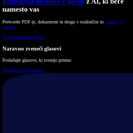
Pretvorba besedila v govor
z AI, ki bere
namesto vas
Pretvorite PDF-je, dokumente in drugo v realistične in
izrazne
AI
glasove
Preizkusite brezplačno
Naravno zveneči glasovi
Poslušajte glasove, ki zvenijo pristno
Preizkusite brezplačno