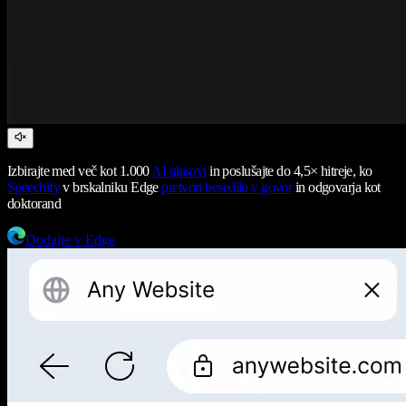
Izbirajte med več kot 1.000
AI glasovi
in poslušajte do 4,5× hitreje, ko
Speechify
v brskalniku Edge
pretvori besedilo v govor
in odgovarja kot
doktorand
Dodajte v Edge