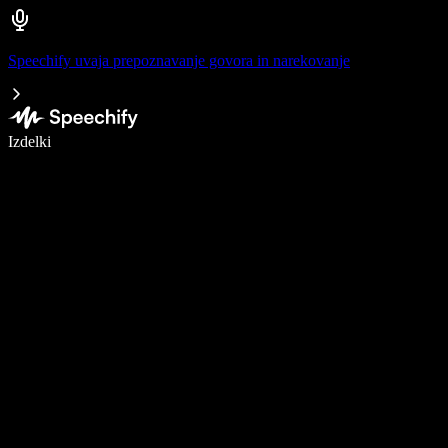
Speechify uvaja prepoznavanje govora in narekovanje
Pišite 5× hitreje z narekovanjem
Izdelki
Več o tem