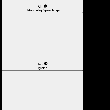
Cliff
Ustanovitelj Speechifyja
John
Igralec