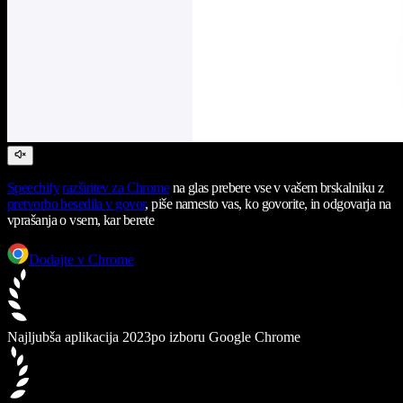
Speechify
razširitev za Chrome
na glas prebere vse v vašem brskalniku z
pretvorbo besedila v govor
, piše namesto vas, ko govorite, in odgovarja na
vprašanja o vsem, kar berete
Dodajte v Chrome
Najljubša aplikacija 2023
po izboru Google Chrome