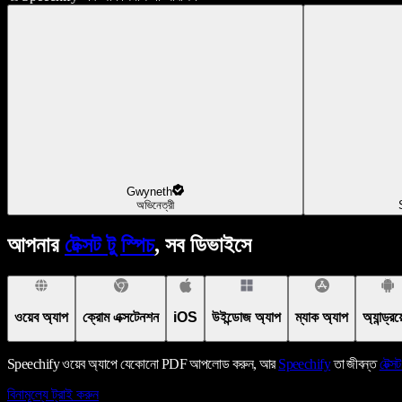
Gwyneth
অভিনেত্রী
আপনার
টেক্সট টু স্পিচ
, সব ডিভাইসে
ওয়েব অ্যাপ
ক্রোম এক্সটেনশন
iOS
উইন্ডোজ অ্যাপ
ম্যাক অ্যাপ
অ্যান্ড্র
Speechify ওয়েব অ্যাপে যেকোনো PDF আপলোড করুন, আর
Speechify
তা জীবন্ত
টেক্সট
বিনামূল্যে ট্রাই করুন