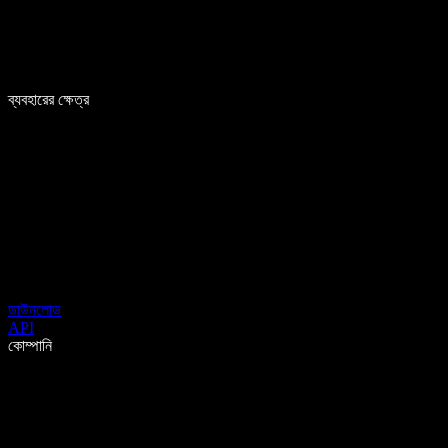
ব্যবহারের ক্ষেত্র
ডাউনলোড
API
কোম্পানি