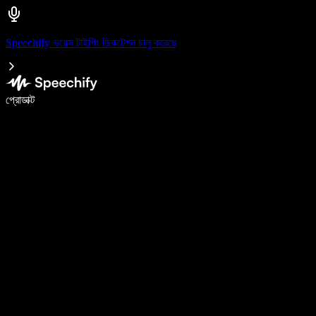
Speechify ভয়েস টাইপিং ডিকটেশন চালু করেছে
ভয়েস টাইপিং দিয়ে ৫ গুণ দ্রুত লিখুন
প্রোডাক্ট
আরও জানুন