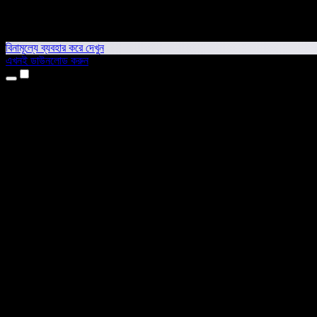
বিনামূল্যে ব্যবহার করে দেখুন
এখনই ডাউনলোড করুন
প্রোডাক্ট
টেক্সট টু স্পিচ
আইফোন ও আইপ্যাড অ্যাপ
অ্যান্ড্রয়েড অ্যাপ
ক্রোম এক্সটেনশন
এজ এক্সটেনশন
ওয়েব অ্যাপ
ম্যাক অ্যাপ
উইন্ডোজ অ্যাপ