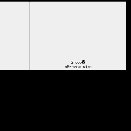
Snoop
সঙ্গীত জগতের আইকন