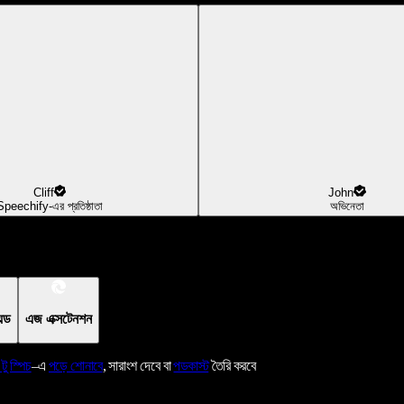
Cliff
John
Speechify-এর প্রতিষ্ঠাতা
অভিনেতা
য়েড
এজ এক্সটেনশন
 টু স্পিচ
–এ
পড়ে শোনাবে
, সারাংশ দেবে বা
পডকাস্ট
তৈরি করবে