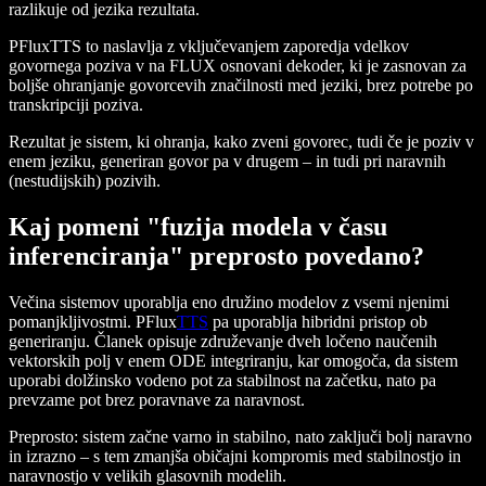
razlikuje od jezika rezultata.
PFluxTTS to naslavlja z vključevanjem zaporedja vdelkov
govornega poziva v na FLUX osnovani dekoder, ki je zasnovan za
boljše ohranjanje govorcevih značilnosti med jeziki, brez potrebe po
transkripciji poziva.
Rezultat je sistem, ki ohranja, kako zveni govorec, tudi če je poziv v
enem jeziku, generiran govor pa v drugem – in tudi pri naravnih
(nestudijskih) pozivih.
Kaj pomeni "fuzija modela v času
inferenciranja" preprosto povedano?
Večina sistemov uporablja eno družino modelov z vsemi njenimi
pomanjkljivostmi. PFlux
TTS
pa uporablja hibridni pristop ob
generiranju. Članek opisuje združevanje dveh ločeno naučenih
vektorskih polj v enem ODE integriranju, kar omogoča, da sistem
uporabi dolžinsko vodeno pot za stabilnost na začetku, nato pa
prevzame pot brez poravnave za naravnost.
Preprosto: sistem začne varno in stabilno, nato zaključi bolj naravno
in izrazno – s tem zmanjša običajni kompromis med stabilnostjo in
naravnostjo v velikih glasovnih modelih.