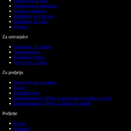
Aplikacija za Mac
Aplikacija za Windows
Spletna aplikacija
Razširitev za Chrome
Razširitev za Edge
Prenosi
Za ustvarjalce
Generator AI glasov
Sinhronizacija
Kloniranje glasu
Speechify za delo
Za podjetja
Speechify za razvijalce
Ekipe
Izobraževanje
Dokumentacija API-ja za pretvorbo besedila v govor
Dokumentacija API-ja za glasovne agente
Podjetje
O nas
Kontakt