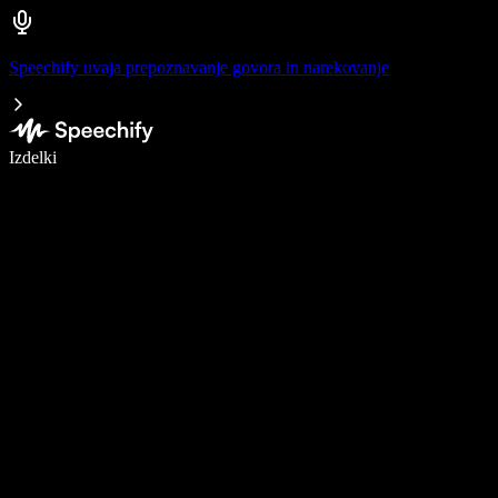
Speechify uvaja prepoznavanje govora in narekovanje
Pišite 5× hitreje z narekovanjem
Izdelki
Več o tem