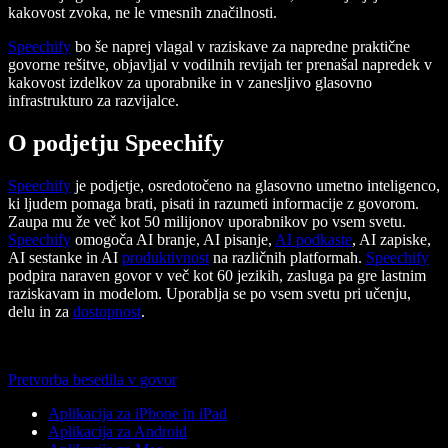
kakovost zvoka, ne le vmesnih značilnosti.
Speechify
bo še naprej vlagal v raziskave za napredne praktične
govorne rešitve, objavljal v vodilnih revijah ter prenašal napredek v
kakovost izdelkov za uporabnike in v zanesljivo glasovno
infrastrukturo za razvijalce.
O podjetju Speechify
Speechify
je podjetje, osredotočeno na glasovno umetno inteligenco,
ki ljudem pomaga brati, pisati in razumeti informacije z govorom.
Zaupa mu že več kot 50 milijonov uporabnikov po vsem svetu.
Speechify
omogoča AI branje, AI pisanje,
AI podkaste
, AI zapiske,
AI sestanke in AI
produktivnost
na različnih platformah.
Speechify
podpira naraven govor v več kot 60 jezikih, zasluga pa gre lastnim
raziskavam in modelom. Uporablja se po vsem svetu pri učenju,
delu in za
dostopnost
.
Pretvorba besedila v govor
Aplikacija za iPhone in iPad
Aplikacija za Android