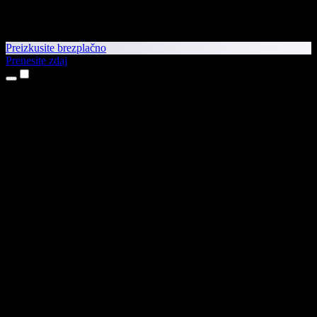
Preizkusite brezplačno
Prenesite zdaj
Izdelki
Pretvorba besedila v govor
Aplikaciji za iPhone in iPad
Aplikacija za Android
Razširitev za Chrome
Razširitev za Edge
Spletna aplikacija
Aplikacija za Mac
Aplikacija za Windows