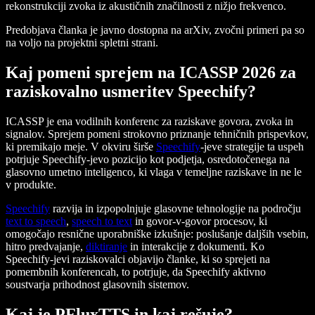
rekonstrukciji zvoka iz akustičnih značilnosti z nižjo frekvenco.
Predobjava članka je javno dostopna na arXiv, zvočni primeri pa so
na voljo na projektni spletni strani.
Kaj pomeni sprejem na ICASSP 2026 za
raziskovalno usmeritev Speechify?
ICASSP je ena vodilnih konferenc za raziskave govora, zvoka in
signalov. Sprejem pomeni strokovno priznanje tehničnih prispevkov,
ki premikajo meje. V okviru širše
Speechify
-jeve strategije ta uspeh
potrjuje Speechify-jevo pozicijo kot podjetja, osredotočenega na
glasovno umetno inteligenco, ki vlaga v temeljne raziskave in ne le
v produkte.
Speechify
razvija in izpopolnjuje glasovne tehnologije na področju
text to speech
,
speech to text
in govor-v-govor procesov, ki
omogočajo resnične uporabniške izkušnje: poslušanje daljših vsebin,
hitro predvajanje,
diktiranje
in interakcije z dokumenti. Ko
Speechify-jevi raziskovalci objavijo članke, ki so sprejeti na
pomembnih konferencah, to potrjuje, da Speechify aktivno
soustvarja prihodnost glasovnih sistemov.
Kaj je PFluxTTS in kaj rešuje?