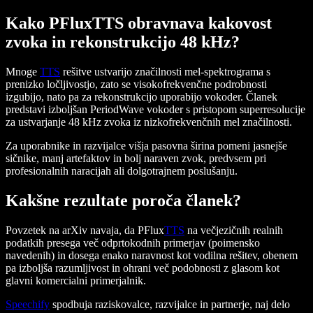
Kako PFluxTTS obravnava kakovost
zvoka in rekonstrukcijo 48 kHz?
Mnoge
TTS
rešitve ustvarijo značilnosti mel-spektrograma s
prenizko ločljivostjo, zato se visokofrekvenčne podrobnosti
izgubijo, nato pa za rekonstrukcijo uporabijo vokoder. Članek
predstavi izboljšan PeriodWave vokoder s pristopom superresolucije
za ustvarjanje 48 kHz zvoka iz nizkofrekvenčnih mel značilnosti.
Za uporabnike in razvijalce višja pasovna širina pomeni jasnejše
sičnike, manj artefaktov in bolj naraven zvok, predvsem pri
profesionalnih naracijah ali dolgotrajnem poslušanju.
Kakšne rezultate poroča članek?
Povzetek na arXiv navaja, da PFlux
TTS
na večjezičnih realnih
podatkih presega več odprtokodnih primerjav (poimensko
navedenih) in dosega enako naravnost kot vodilna rešitev, obenem
pa izboljša razumljivost in ohrani več podobnosti z glasom kot
glavni komercialni primerjalnik.
Speechify
spodbuja raziskovalce, razvijalce in partnerje, naj delo