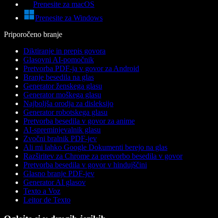
Prenesite za macOS
Prenesite za Windows
Priporočeno branje
Diktiranje in prepis govora
Glasovni AI-pomočnik
Pretvorba PDF-ja v govor za Android
Branje besedila na glas
Generator ženskega glasu
Generator moškega glasu
Najboljša orodja za disleksijo
Generator robotskega glasu
Pretvorba besedila v govor za anime
AI-spreminjevalnik glasu
Zvočni bralnik PDF-jev
Ali mi lahko Google Dokumenti berejo na glas
Razširitev za Chrome za pretvorbo besedila v govor
Pretvorba besedila v govor v hindujščini
Glasno branje PDF-jev
Generator AI glasov
Texto a Voz
Leitor de Texto