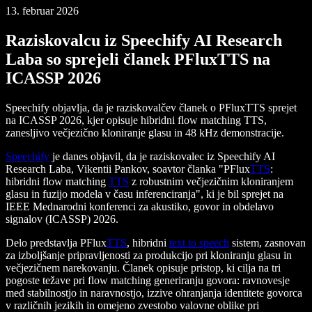
13. februar 2026
Raziskovalcu iz Speechify AI Research
Laba so sprejeli članek PFluxTTS na
ICASSP 2026
Speechify objavlja, da je raziskovalčev članek o PFluxTTS sprejet
na ICASSP 2026, kjer opisuje hibridni flow matching TTS,
zanesljivo večjezično kloniranje glasu in 48 kHz demonstracije.
Speechify
je danes objavil, da je raziskovalec iz Speechify AI
Research Laba, Vikentii Pankov, soavtor članka "PFlux
TTS
:
hibridni flow matching
TTS
z robustnim večjezičnim kloniranjem
glasu in fuzijo modela v času inferenciranja", ki je bil sprejet na
IEEE Mednarodni konferenci za akustiko, govor in obdelavo
signalov (ICASSP) 2026.
Delo predstavlja PFlux
TTS
, hibridni
text to speech
sistem, zasnovan
za izboljšanje pripravljenosti za produkcijo pri kloniranju glasu in
večjezičnem narekovanju. Članek opisuje pristop, ki cilja na tri
pogoste težave pri flow matching generiranju govora: ravnovesje
med stabilnostjo in naravnostjo, izzive ohranjanja identitete govorca
v različnih jezikih in omejeno zvestobo valovne oblike pri