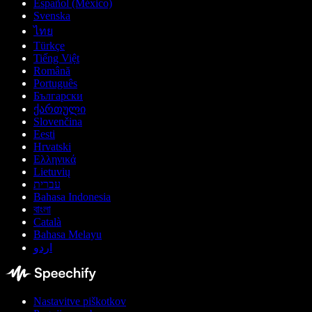
Español (México)
Svenska
ไทย
Türkçe
Tiếng Việt
Română
Português
Български
ქართული
Slovenčina
Eesti
Hrvatski
Ελληνικά
Lietuvių
עברית
Bahasa Indonesia
বাংলা
Català
Bahasa Melayu
اردو
Nastavitve piškotkov