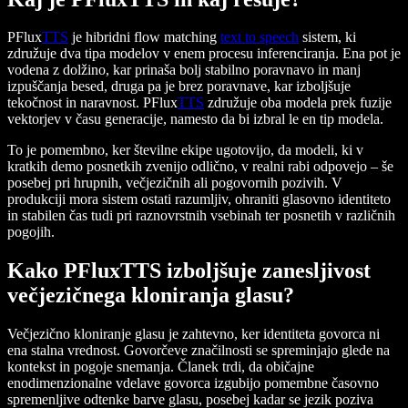
PFlux
TTS
je hibridni flow matching
text to speech
sistem, ki
združuje dva tipa modelov v enem procesu inferenciranja. Ena pot je
vodena z dolžino, kar prinaša bolj stabilno poravnavo in manj
izpuščanja besed, druga pa je brez poravnave, kar izboljšuje
tekočnost in naravnost. PFlux
TTS
združuje oba modela prek fuzije
vektorjev v času generacije, namesto da bi izbral le en tip modela.
To je pomembno, ker številne ekipe ugotovijo, da modeli, ki v
kratkih demo posnetkih zvenijo odlično, v realni rabi odpovejo – še
posebej pri hrupnih, večjezičnih ali pogovornih pozivih. V
produkciji mora sistem ostati razumljiv, ohraniti glasovno identiteto
in stabilen čas tudi pri raznovrstnih vsebinah ter posnetih v različnih
pogojih.
Kako PFluxTTS izboljšuje zanesljivost
večjezičnega kloniranja glasu?
Večjezično kloniranje glasu je zahtevno, ker identiteta govorca ni
ena stalna vrednost. Govorčeve značilnosti se spreminjajo glede na
kontekst in pogoje snemanja. Članek trdi, da običajne
enodimenzionalne vdelave govorca izgubijo pomembne časovno
spremenljive odtenke barve glasu, posebej kadar se jezik poziva