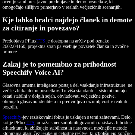
ocenijo sami prek javne predobjave in demo posnetkov, ki
omogočajo slišljivo primerjavo v realnih večjezičnih scenarijih.
Kje lahko bralci najdejo članek in demote
za citiranje in povezavo?
Predobjava PFlux
TTS
je dostopna na arXiv pod oznako
2602.04160, projektna stran pa vsebuje povzetek članka in zvočne
primere.
Zakaj je to pomembno za prihodnost
Speechify Voice AI?
Glasovna umetna inteligenca postaja del vsakdanje infrastrukture, ne
več le zbirka demo posnetkov. To viša standarde – sistemi morajo
ostati stabilni v dolgih sejah, obvladovati večjezične pozive,
ohranjati glasovno identiteto in predvidljivo razumljivost v realnih
pogojih.
Speechify
-jev raziskovalni fokus je usklajen s temi zahtevami. Delo,
kot je PFlux
TTS
, odraža smer sodobnih govornih raziskav: hibridne
arhitekture, ki zbližujejo stabilnost in naravnost, močnejše metode
kloniranja glasu čez jezike in celostne rešitve, ki izboljšujejo končno