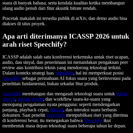
suara di banyak bahasa, serta kendala kualitas ketika membangun
ulang audio penuh dari fitur akustik bitrate rendah.
Pracetak makalah ini tersedia publik di arXiv, dan demo audio bisa
diakses di situs proyek.
Apa arti diterimanya ICASSP 2026 untuk
arah riset Speechify?
ICASSP adalah salah satu konferensi terkemuka untuk riset ucapan,
audio, dan sinyal, dan penerimaan ini menandakan pengakuan peer
review atas kontribusi teknis yang mendorong teknologi terkini.
Dalam konteks strategi luas
Speechify
, hal ini memperkuat posisi
Speechify
sebagai perusahaan AI fokus suara yang berinvestasi pada
penelitian fundamental, bukan sekadar fitur produk.
Speechify
membangun dan mengasah teknologi suara untuk
text to
speech
,
speech to text
, dan workflow suara-ke-suara yang
menopang pengalaman nyata pengguna: seperti mendengarkan
panjang, playback cepat,
dikdasi
, dan interaksi suara berbasis
dokumen. Saat peneliti
Speechify
mempublikasi riset yang diterima
di konferensi besar, itu menegaskan bahwa
Speechify
ikut
membentuk masa depan teknologi suara beberapa tahun ke depan.