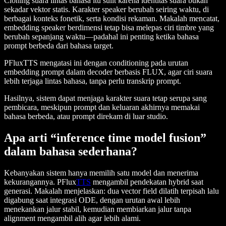
Cloning suara lintas bahasa itu sulit karena identitas suara bukan
sekadar vektor statis. Karakter speaker berubah seiring waktu, di
berbagai konteks fonetik, serta kondisi rekaman. Makalah mencatat,
embedding speaker berdimensi tetap bisa melepas ciri timbre yang
berubah sepanjang waktu—padahal ini penting ketika bahasa
prompt berbeda dari bahasa target.
PFluxTTS mengatasi ini dengan conditioning pada urutan
embedding prompt dalam decoder berbasis FLUX, agar ciri suara
lebih terjaga lintas bahasa, tanpa perlu transkrip prompt.
Hasilnya, sistem dapat menjaga karakter suara tetap serupa sang
pembicara, meskipun prompt dan keluaran akhirnya memakai
bahasa berbeda, atau prompt direkam di luar studio.
Apa arti “inference time model fusion”
dalam bahasa sederhana?
Kebanyakan sistem hanya memilih satu model dan menerima
kekurangannya. PFlux
TTS
mengambil pendekatan hybrid saat
generasi. Makalah menjelaskan: dua vector field dilatih terpisah lalu
digabung saat integrasi ODE, dengan urutan awal lebih
menekankan jalur stabil, kemudian membiarkan jalur tanpa
alignment mengambil alih agar lebih alami.