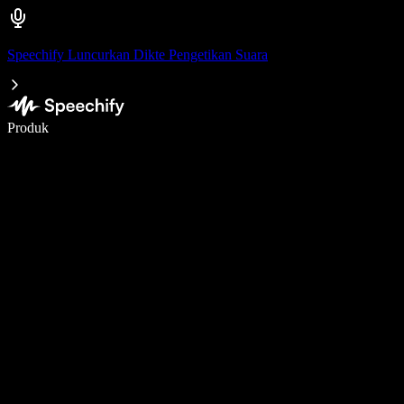
Speechify Luncurkan Dikte Pengetikan Suara
Menulis 5× lebih cepat dengan dikte suara
Produk
Pelajari lebih lanjut