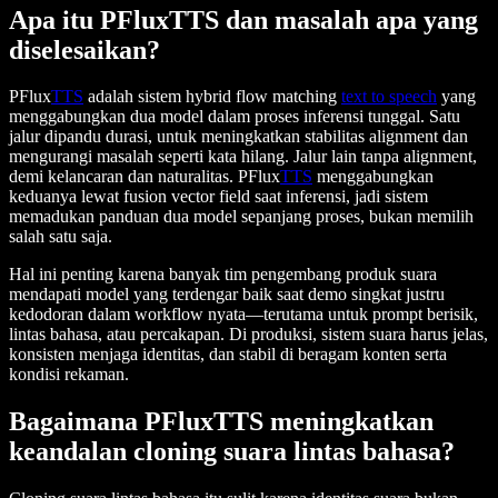
Apa itu PFluxTTS dan masalah apa yang
diselesaikan?
PFlux
TTS
adalah sistem hybrid flow matching
text to speech
yang
menggabungkan dua model dalam proses inferensi tunggal. Satu
jalur dipandu durasi, untuk meningkatkan stabilitas alignment dan
mengurangi masalah seperti kata hilang. Jalur lain tanpa alignment,
demi kelancaran dan naturalitas. PFlux
TTS
menggabungkan
keduanya lewat fusion vector field saat inferensi, jadi sistem
memadukan panduan dua model sepanjang proses, bukan memilih
salah satu saja.
Hal ini penting karena banyak tim pengembang produk suara
mendapati model yang terdengar baik saat demo singkat justru
kedodoran dalam workflow nyata—terutama untuk prompt berisik,
lintas bahasa, atau percakapan. Di produksi, sistem suara harus jelas,
konsisten menjaga identitas, dan stabil di beragam konten serta
kondisi rekaman.
Bagaimana PFluxTTS meningkatkan
keandalan cloning suara lintas bahasa?