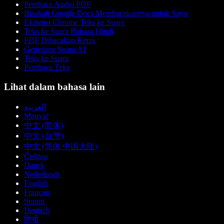
Pembaca Audio PDF
Bisakah Google Docs Membacakannya untuk Saya
Ekstensi Chrome Teks ke Suara
Teks ke Suara Bahasa Hindi
PDF Dibacakan Keras
Generator Suara AI
Teks ke Suara
Pembaca Teks
Lihat dalam bahasa lain
العربية
Magyar
中文 (简体)
中文 (台灣)
中文 (简体 中国大陆)
Čeština
Dansk
Nederlands
English
Français
Suomi
Deutsch
हिन्दी