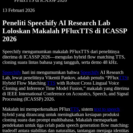
PFluxTTS di ICASSP 2026
13 Februari 2026
Peneliti Speechify AI Research Lab
Loloskan Makalah PFluxTTS di ICASSP
2026
Speechify mengumumkan makalah PFluxTTS dari penelitinya
diterima di ICASSP 2026—mengulas hybrid flow matching TTS,
cloning suara lintas bahasa yang tangguh, serta demo 48 kHz.
Speechify
hari ini mengumumkan bahwa
Speechify
AI Research
Lab, lewat penelitinya Vikentii Pankov, adalah penulis “PFlux
TTS
:
Hybrid Flow Matching
TTS
with Robust Cross Lingual Voice
Cloning and Inference Time Model Fusion,” makalah yang diterima
di IEEE International Conference on Acoustics, Speech, and Signal
Processing (ICASSP) 2026.
Makalah ini memperkenalkan PFlux
TTS
, sistem
text to speech
hybrid yang dirancang untuk meningkatkan kesiapan produksi
cloning suara dan prompt multibahasa. Makalah memaparkan
pendekatan untuk tiga celah pada speech generation flow matching:
tradeoff antara stabilitas dan naturalitas, tantangan menjaga identitas