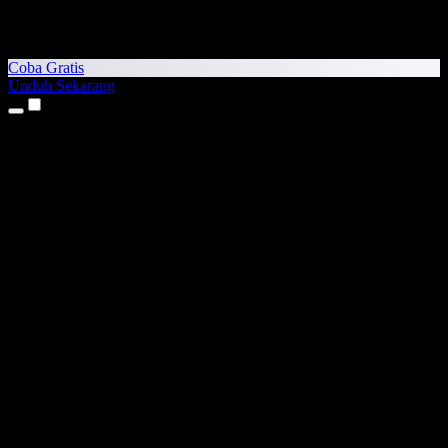
Coba Gratis
Unduh Sekarang
Produk
Teks ke Suara
Aplikasi iPhone & iPad
Aplikasi Android
Ekstensi Chrome
Ekstensi Edge
Aplikasi Web
Aplikasi Mac
Aplikasi Windows