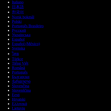
Italiano
日本語
한국어
Norsk bokmål
Polski
Português Brasileiro
Русский
Українська
Español
Español (México)
Svenska
ไทย
Türkçe
Tiếng Việt
Română
Português
Български
ქართული
Slovenčina
Slovenščina
Eesti
Hrvatski
Ελληνικά
Lietuvių