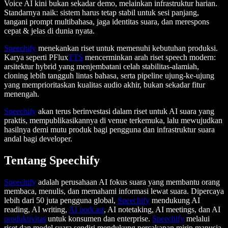
Voice AI kini bukan sekadar demo, melainkan infrastruktur harian.
Standarnya naik: sistem harus tetap stabil untuk sesi panjang,
tangani prompt multibahasa, jaga identitas suara, dan merespons
cepat & jelas di dunia nyata.
Speechify
menekankan riset untuk memenuhi kebutuhan produksi.
Karya seperti PFlux
TTS
mencerminkan arah riset speech modern:
arsitektur hybrid yang menjembatani celah stabilitas-alamiah,
cloning lebih tangguh lintas bahasa, serta pipeline ujung-ke-ujung
yang memprioritaskan kualitas audio akhir, bukan sekadar fitur
menengah.
Speechify
akan terus berinvestasi dalam riset untuk AI suara yang
praktis, mempublikasikannya di venue terkemuka, lalu mewujudkan
hasilnya demi mutu produk bagi pengguna dan infrastruktur suara
andal bagi developer.
Tentang Speechify
Speechify
adalah perusahaan AI fokus suara yang membantu orang
membaca, menulis, dan memahami informasi lewat suara. Dipercaya
lebih dari 50 juta pengguna global,
Speechify
mendukung AI
reading, AI writing,
AI podcast
, AI notetaking, AI meetings, dan AI
produktivitas
untuk konsumen dan enterprise.
Speechify
melalui
riset dan model suara sendiri mendukung percakapan mirip manusia