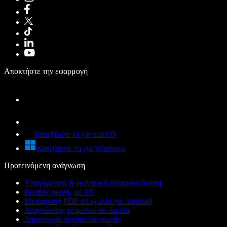
Αποκτήστε την εφαρμογή
Κατεβάστε το για macOS
Κατεβάστε το για Windows
Προτεινόμενη ανάγνωση
Υπαγόρευση & φωνητική πληκτρολόγηση
Βοηθός φωνής με ΤΝ
Μετατροπή PDF σε ομιλία για Android
Αναγνώστης κειμένου σε ομιλία
Δημιουργία γυναικείας φωνής