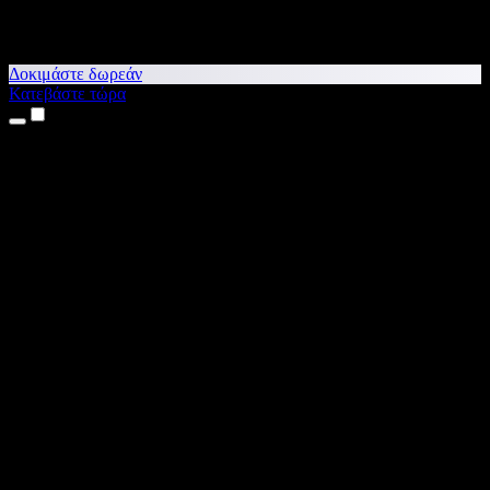
Δοκιμάστε δωρεάν
Κατεβάστε τώρα
Προϊόντα
Κείμενο σε Ομιλία
Εφαρμογές για iPhone & iPad
Εφαρμογή για Android
Επέκταση για Chrome
Επέκταση για Edge
Web εφαρμογή
Εφαρμογή για Mac
Εφαρμογή για Windows