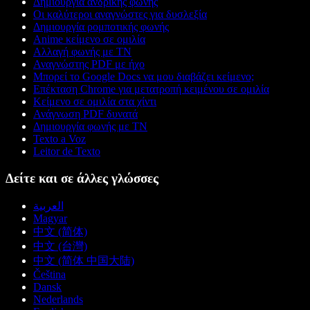
Δημιουργία ανδρικής φωνής
Οι καλύτεροι αναγνώστες για δυσλεξία
Δημιουργία ρομποτικής φωνής
Anime κείμενο σε ομιλία
Αλλαγή φωνής με ΤΝ
Αναγνώστης PDF με ήχο
Μπορεί το Google Docs να μου διαβάζει κείμενο;
Επέκταση Chrome για μετατροπή κειμένου σε ομιλία
Κείμενο σε ομιλία στα χίντι
Ανάγνωση PDF δυνατά
Δημιουργία φωνής με ΤΝ
Texto a Voz
Leitor de Texto
Δείτε και σε άλλες γλώσσες
العربية
Magyar
中文 (简体)
中文 (台灣)
中文 (简体 中国大陆)
Čeština
Dansk
Nederlands