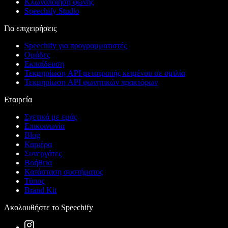
Κλωνοποίηση φωνής
Speechify Studio
Για επιχειρήσεις
Speechify για προγραμματιστές
Ομάδες
Εκπαίδευση
Τεκμηρίωση API μετατροπής κειμένου σε ομιλία
Τεκμηρίωση API φωνητικών πρακτόρων
Εταιρεία
Σχετικά με εμάς
Επικοινωνία
Blog
Καριέρα
Συνεργάτες
Βοήθεια
Κατάσταση συστήματος
Τύπος
Brand Kit
Ακολουθήστε το Speechify