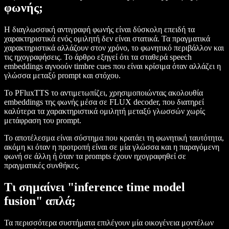
φωνής;
Η διαγλωσσική αντιγραφή φωνής είναι δύσκολη επειδή τα
χαρακτηριστικά ενός ομιλητή δεν είναι στατικά. Τα πραγματικά
χαρακτηριστικά αλλάζουν στον χρόνο, το φωνητικό περιβάλλον και
τις ηχογραφήσεις. Το άρθρο εξηγεί ότι τα σταθερά speech
embeddings αγνοούν timbre cues που είναι κρίσιμα όταν αλλάζει η
γλώσσα μεταξύ prompt και στόχου.
Το PFluxTTS το αντιμετωπίζει, χρησιμοποιώντας ακολουθία
embeddings της φωνής μέσα σε FLUX decoder, που διατηρεί
καλύτερα τα χαρακτηριστικά ομιλητή μεταξύ γλωσσών χωρίς
μετάφραση του prompt.
Το αποτέλεσμα είναι σύστημα που κρατάει τη φωνητική ταυτότητα,
ακόμη κι όταν η προτροπή είναι σε μία γλώσσα και η παραγόμενη
φωνή σε άλλη ή όταν τα prompts έχουν ηχογραφηθεί σε
πραγματικές συνθήκες.
Τι σημαίνει "inference time model
fusion" απλά;
Τα περισσότερα συστήματα επιλέγουν μία οικογένεια μοντέλων