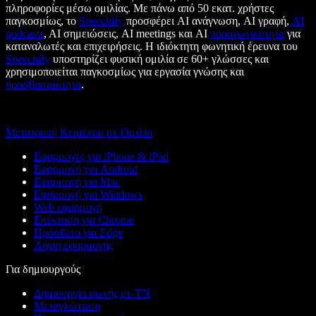
πληροφορίες μέσω ομιλίας. Με πάνω από 50 εκατ. χρήστες
παγκοσμίως, το
Speechify
προσφέρει AI ανάγνωση, AI γραφή,
AI
podcasts
, AI σημειώσεις, AI meetings και AI
παραγωγικότητα
για
καταναλωτές και επιχειρήσεις. Η ιδιόκτητη φωνητική έρευνα του
Speechify
υποστηρίζει φυσική ομιλία σε 60+ γλώσσες και
χρησιμοποιείται παγκοσμίως για εργασία γνώσης και
προσβασιμότητα
.
Μετατροπή Κειμένου σε Ομιλία
Εφαρμογές για iPhone & iPad
Εφαρμογή για Android
Εφαρμογή για Mac
Εφαρμογή για Windows
Web εφαρμογή
Επέκταση για Chrome
Πρόσθετο για Edge
Λήψη εφαρμογής
Για δημιουργούς
Δημιουργία φωνής με ΤΝ
Μεταγλώττιση