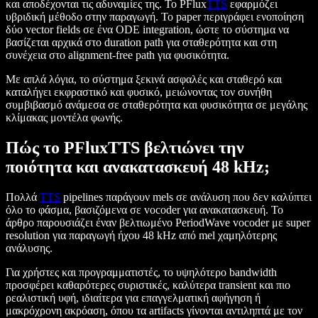
και αποδέχονται τις αδυναμίες της. Το PFlux
TTS
εφαρμόζει
υβριδική μέθοδο στην παραγωγή. Το paper περιγράφει ενοποίηση
δύο vector fields σε ένα ODE integration, ώστε το σύστημα να
βασίζεται αρχικά στο duration path για σταθερότητα και στη
συνέχεια στο alignment-free path για φυσικότητα.
Με απλά λόγια, το σύστημα ξεκινά ασφαλές και σταθερό και
καταλήγει εκφραστικό και φυσικό, μειώνοντας τον συνήθη
συμβιβασμό ανάμεσα σε σταθερότητα και φυσικότητα σε μεγάλης
κλίμακας μοντέλα φωνής.
Πώς το PFluxTTS βελτιώνει την
ποιότητα και ανακατασκευή 48 kHz;
Πολλά
TTS
pipelines παράγουν mels σε ανάλυση που δεν καλύπτει
όλο το φάσμα, βασιζόμενα σε vocoder για ανακατασκευή. Το
άρθρο παρουσιάζει έναν βελτιωμένο PeriodWave vocoder με super
resolution για παραγωγή ήχου 48 kHz από mel χαμηλότερης
ανάλυσης.
Για χρήστες και προγραμματιστές, το υψηλότερο bandwidth
προσφέρει καθαρότερες συριστικές, καλύτερα transient και πιο
ρεαλιστική υφή, ιδιαίτερα για επαγγελματική αφήγηση ή
μακρόχρονη ακρόαση, όπου τα artifacts γίνονται αντιληπτά με τον