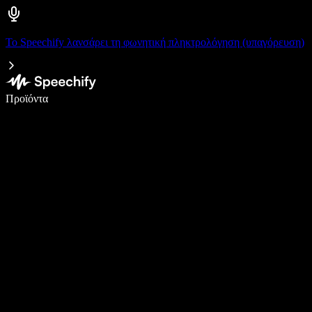
Το Speechify λανσάρει τη φωνητική πληκτρολόγηση (υπαγόρευση)
Γράψτε 5× πιο γρήγορα με φωνητική πληκτρολόγηση
Προϊόντα
Μάθετε περισσότερα