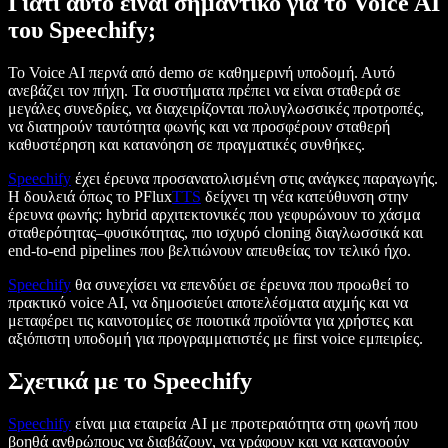
Γιατί αυτό είναι σημαντικό για το Voice AI
του Speechify;
Το Voice AI περνά από demo σε καθημερινή υποδομή. Αυτό
ανεβάζει τον πήχη. Τα συστήματα πρέπει να είναι σταθερά σε
μεγάλες συνεδρίες, να διαχειρίζονται πολυγλωσσικές προτροπές,
να διατηρούν ταυτότητα φωνής και να προσφέρουν σταθερή
καθυστέρηση και κατανόηση σε πραγματικές συνθήκες.
Speechify
έχει έρευνα προσανατολισμένη στις ανάγκες παραγωγής.
Η δουλειά όπως το PFlux
TTS
δείχνει τη νέα κατεύθυνση στην
έρευνα φωνής: hybrid αρχιτεκτονικές που γεφυρώνουν το χάσμα
σταθερότητας–φυσικότητας, πιο ισχυρό cloning διαγλωσσικά και
end-to-end pipelines που βελτιώνουν απευθείας τον τελικό ήχο.
Speechify
θα συνεχίσει να επενδύει σε έρευνα που προωθεί το
πρακτικό voice AI, να δημοσιεύει αποτελέσματα αιχμής και να
μεταφέρει τις καινοτομίες σε ποιοτικά προϊόντα για χρήστες και
αξιόπιστη υποδομή για προγραμματιστές με first voice εμπειρίες.
Σχετικά με το Speechify
Speechify
είναι μια εταιρεία AI με προτεραιότητα στη φωνή που
βοηθά ανθρώπους να διαβάζουν, να γράφουν και να κατανοούν