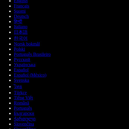
English
Français
Suomi
Deutsch
हिन्दी
Italiano
日本語
한국어
Norsk bokmål
Polski
Português Brasileiro
Русский
Українська
Español
Español (México)
Svenska
ไทย
Türkçe
Tiếng Việt
Română
Português
Български
ქართული
Slovenčina