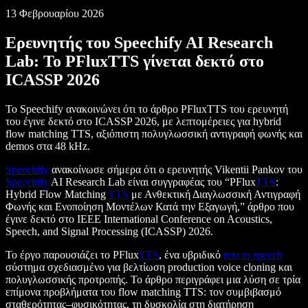
13 Φεβρουαρίου 2026
Ερευνητής του Speechify AI Research
Lab: Το PFluxTTS γίνεται δεκτό στο
ICASSP 2026
Το Speechify ανακοινώνει ότι το άρθρο PFluxTTS του ερευνητή
του έγινε δεκτό στο ICASSP 2026, με λεπτομέρειες για hybrid
flow matching TTS, αξιόπιστη πολυγλωσσική αντιγραφή φωνής και
demos στα 48 kHz.
Speechify
ανακοίνωσε σήμερα ότι ο ερευνητής Vikentii Pankov του
Speechify
AI Research Lab είναι συγγραφέας του “PFlux
TTS
:
Hybrid Flow Matching
TTS
με Ανθεκτική Διαγλωσσική Αντιγραφή
Φωνής και Ενοποίηση Μοντέλων Κατά την Εξαγωγή,” άρθρο που
έγινε δεκτό στο IEEE International Conference on Acoustics,
Speech, and Signal Processing (ICASSP) 2026.
Το έργο παρουσιάζει το PFlux
TTS
, ένα υβριδικό
text to speech
σύστημα σχεδιασμένο για βελτίωση production voice cloning και
πολυγλωσσικής προτροπής. Το άρθρο περιγράφει μια λύση σε τρία
επίμονα προβλήματα του flow matching TTS: τον συμβιβασμό
σταθερότητας–φυσικότητας, τη δυσκολία στη διατήρηση