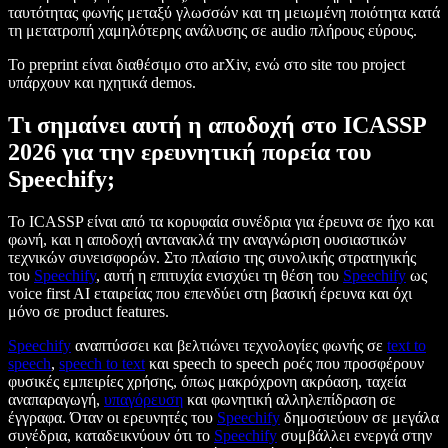
ταυτότητας φωνής μεταξύ γλωσσών και τη μειωμένη ποιότητα κατά
τη μετατροπή χαμηλότερης ανάλυσης σε audio πλήρους εύρους.
Το preprint είναι διαθέσιμο στο arXiv, ενώ στο site του project
υπάρχουν και ηχητικά demos.
Τι σημαίνει αυτή η αποδοχή στο ICASSP
2026 για την ερευνητική πορεία του
Speechify;
Το ICASSP είναι από τα κορυφαία συνέδρια για έρευνα σε ήχο και
φωνή, και η αποδοχή αντανακλά την αναγνώριση ουσιαστικών
τεχνικών συνεισφορών. Στο πλαίσιο της συνολικής στρατηγικής
του
Speechify
, αυτή η επιτυχία ενισχύει τη θέση του
Speechify
ως
voice first AI εταιρείας που επενδύει στη βασική έρευνα και όχι
μόνο σε product features.
Speechify
αναπτύσσει και βελτιώνει τεχνολογίες φωνής σε
text to
speech
,
speech to text
και speech to speech ροές που προσφέρουν
φυσικές εμπειρίες χρήσης, όπως μακρόχρονη ακρόαση, ταχεία
αναπαραγωγή,
υπαγόρευση
και φωνητική αλληλεπίδραση σε
έγγραφα. Όταν οι ερευνητές του
Speechify
δημοσιεύουν σε μεγάλα
συνέδρια, καταδεικνύουν ότι το
Speechify
συμβάλλει ενεργά στην