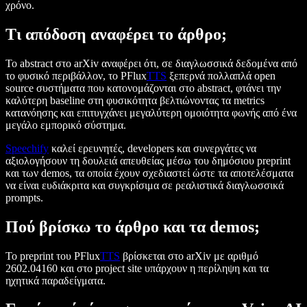
χρόνο.
Τι απόδοση αναφέρει το άρθρο;
Το abstract στο arXiv αναφέρει ότι, σε διαγλωσσικά δεδομένα από
το φυσικό περιβάλλον, το PFlux
TTS
ξεπερνά πολλαπλά open
source συστήματα που κατονομάζονται στο abstract, φτάνει την
καλύτερη baseline στη φυσικότητα βελτιώνοντας τα metrics
κατανόησης και επιτυγχάνει μεγαλύτερη ομοιότητα φωνής από ένα
μεγάλο εμπορικό σύστημα.
Speechify
καλεί ερευνητές, developers και συνεργάτες να
αξιολογήσουν τη δουλειά απευθείας μέσω του δημόσιου preprint
και των demos, τα οποία έχουν σχεδιαστεί ώστε τα αποτελέσματα
να είναι ευδιάκριτα και συγκρίσιμα σε ρεαλιστικά διαγλωσσικά
prompts.
Πού βρίσκω το άρθρο και τα demos;
Το preprint του PFlux
TTS
βρίσκεται στο arXiv με αριθμό
2602.04160 και στο project site υπάρχουν η περίληψη και τα
ηχητικά παραδείγματα.