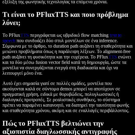
εξέλιξη της φωνητικής τεχνολογίας τα επόμενα χρόνια.
Τι είναι το PFluxTTS και ποιο πρόβλημα
λύνει;
Το PFlux
TTS
περιγράφεται ως υβριδικό flow matching
text to
speech
που συνδυάζει δύο στυλ μοντέλων σε ένα inference.
Σύμφωνα με το άρθρο, το duration path αυξάνει τη σταθερότητα και
μειώνει προβλήματα όπως η παράλειψη λέξεων. Το alignment-free
path αυξάνει τη φυσικότητα και την ευχέρεια. Το PFlux
TTS
ενώνει
και τα δύο μέσω fusion vector field κατά τη δημιουργία, ώστε τα
μοντέλα να συνεργάζονται ενεργά στη διαδικασία και όχι να
λειτουργεί μόνο ένα.
Αυτό έχει σημασία γιατί σε πολλές ομάδες, μοντέλα που
ακούγονται καλά σε σύντομα demos μπορεί να αποτύχουν σε
πραγματική χρήση, ειδικά με θορυβώδεις, πολυγλωσσικές ή
διαλογικές προτροπές. Σε ρεαλιστικές συνθήκες, το σύστημα
πρέπει να παραμένει κατανοητό, να διατηρεί την ταυτότητα φωνής
και σταθερότητα χρόνου, ακόμη και σε εναλλαγές περιβάλλοντος.
Πώς το PFluxTTS βελτιώνει την
αξιοπιστία διαγλωσσικής αντιγραφής