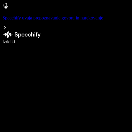
Speechify uvaja prepoznavanje govora in narekovanje
Pišite 5× hitreje z narekovanjem
Izdelki
Več o tem