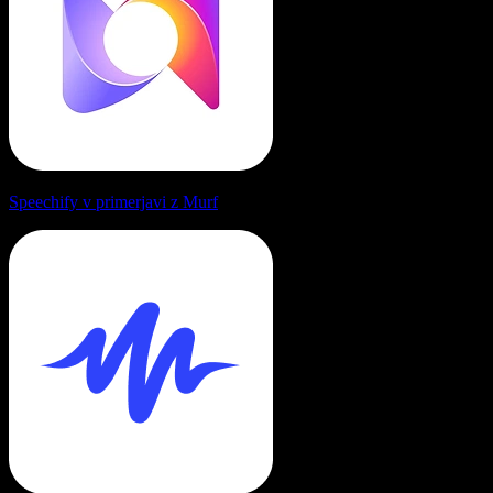
Speechify v primerjavi z Murf