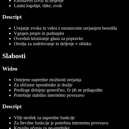
Enostaven izvoz in deljenje
Lastni logotipi, slike, zvok
Descript
Urejanje zvoka in videa z enostavnim urejanjem besedila
Vgrajen prepis in podnapisi
Overdub kloniranje glasu za popravke
Orodja za sodelovanje in deljenje v oblaku
Slabosti
Wideo
Omejene napredne možnosti urejanja
Za občasne uporabnike je dražje
Predloge delujejo generično, če jih ne prilagodite
Potrebuje stabilno internetno povezavo
Descript
Višji strošek za napredne funkcije
Za številne funkcije je potrebna internetna povezava
Krivulja učenja za ne-urednike