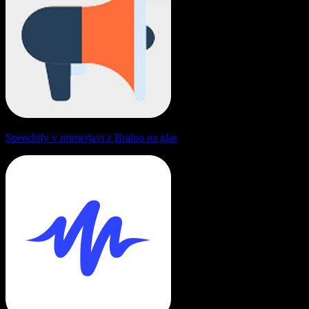
Speechify v primerjavi z Bralno na glas