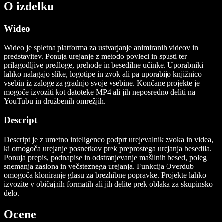
O izdelku
Wideo
Wideo je spletna platforma za ustvarjanje animiranih videov in
predstavitev. Ponuja urejanje z metodo povleci in spusti ter
prilagodljive predloge, prehode in besedilne učinke. Uporabniki
lahko nalagajo slike, logotipe in zvok ali pa uporabijo knjižnico
vsebin iz zaloge za gradnjo svoje vsebine. Končane projekte je
mogoče izvoziti kot datoteke MP4 ali jih neposredno deliti na
YouTubu in družbenih omrežjih.
Descript
Descript je z umetno inteligenco podprt urejevalnik zvoka in videa,
ki omogoča urejanje posnetkov prek preprostega urejanja besedila.
Ponuja prepis, podnapise in odstranjevanje mašilnih besed, poleg
snemanja zaslona in večsteznega urejanja. Funkcija Overdub
omogoča kloniranje glasu za brezhibne popravke. Projekte lahko
izvozite v običajnih formatih ali jih delite prek oblaka za skupinsko
delo.
Ocene