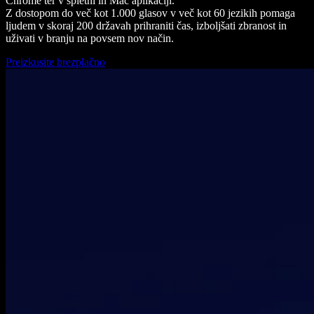
Chrome ter v spletni in Mac aplikaciji.
Z dostopom do več kot 1.000 glasov v več kot 60 jezikih pomaga
ljudem v skoraj 200 državah prihraniti čas, izboljšati zbranost in
uživati v branju na povsem nov način.
Preizkusite brezplačno