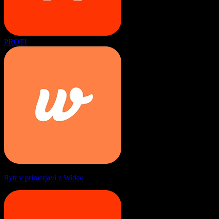
PROTI
Rytr v primerjavi z Wideo