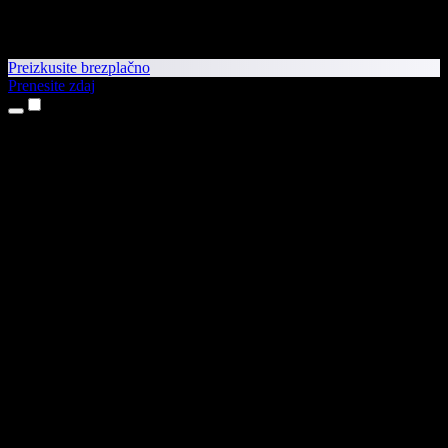
Preizkusite brezplačno
Prenesite zdaj
Izdelki
Pretvorba besedila v govor
Aplikaciji za iPhone in iPad
Aplikacija za Android
Razširitev za Chrome
Razširitev za Edge
Spletna aplikacija
Aplikacija za Mac
Aplikacija za Windows