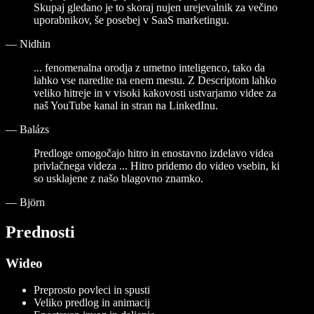
Skupaj gledano je to skoraj nujen urejevalnik za večino
uporabnikov, še posebej v SaaS marketingu.
—
Nidhin
... fenomenalna orodja z umetno inteligenco, tako da
lahko vse naredite na enem mestu. Z Descriptom lahko
veliko hitreje in v visoki kakovosti ustvarjamo videe za
naš YouTube kanal in stran na LinkedInu.
—
Balázs
Predloge omogočajo hitro in enostavno izdelavo videa
privlačnega videza ... Hitro pridemo do video vsebin, ki
so usklajene z našo blagovno znamko.
—
Björn
Prednosti
Wideo
Preprosto povleci in spusti
Veliko predlog in animacij