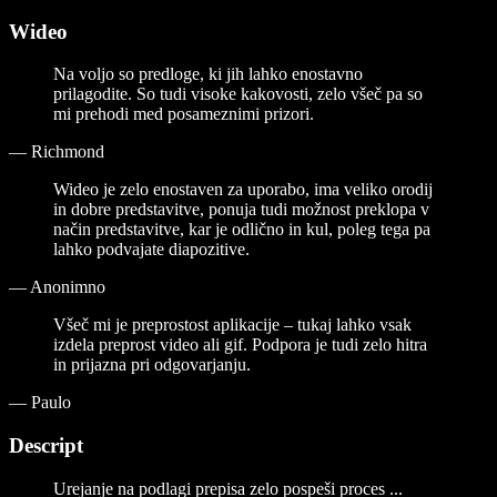
Wideo
Na voljo so predloge, ki jih lahko enostavno
prilagodite. So tudi visoke kakovosti, zelo všeč pa so
mi prehodi med posameznimi prizori.
—
Richmond
Wideo je zelo enostaven za uporabo, ima veliko orodij
in dobre predstavitve, ponuja tudi možnost preklopa v
način predstavitve, kar je odlično in kul, poleg tega pa
lahko podvajate diapozitive.
—
Anonimno
Všeč mi je preprostost aplikacije – tukaj lahko vsak
izdela preprost video ali gif. Podpora je tudi zelo hitra
in prijazna pri odgovarjanju.
—
Paulo
Descript
Urejanje na podlagi prepisa zelo pospeši proces ...