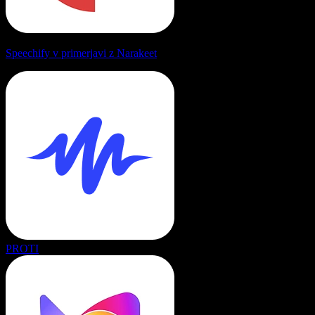
Speechify v primerjavi z Narakeet
PROTI