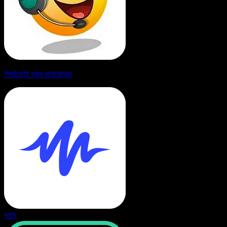
স্পিচিফাই বনাম বালাবোলকা
বনাম