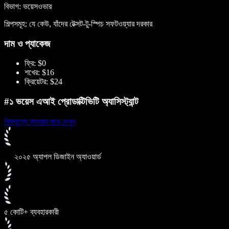
বিভাগ: ভয়েসওভার
শিল্পসমূহ: যে কেউ, যাঁদের টেক্সট-টু-স্পিচ সফটওয়্যার দরকার
দাম ও প্যাকেজ
ফ্রি: $0
শখের: $16
ক্রিয়েটর: $24
#১ ভয়েস এআই প্রোডাক্টিভিটি অ্যাসিস্ট্যান্ট
বিনামূল্যে ব্যবহার করে দেখুন
২০২৫ অ্যাপল ডিজাইন অ্যাওয়ার্ড
৫ কোটি+ ব্যবহারকারী