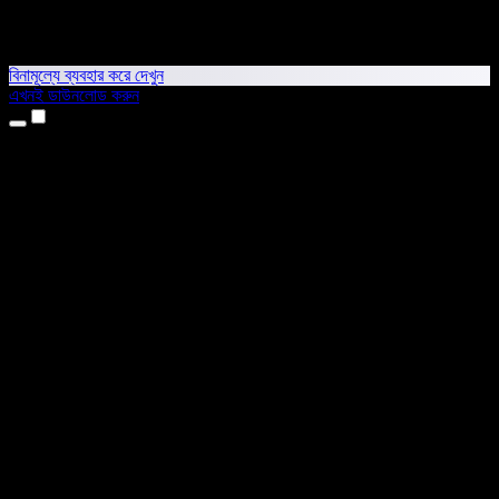
বিনামূল্যে ব্যবহার করে দেখুন
এখনই ডাউনলোড করুন
প্রোডাক্ট
টেক্সট টু স্পিচ
আইফোন ও আইপ্যাড অ্যাপ
অ্যান্ড্রয়েড অ্যাপ
ক্রোম এক্সটেনশন
এজ এক্সটেনশন
ওয়েব অ্যাপ
ম্যাক অ্যাপ
উইন্ডোজ অ্যাপ