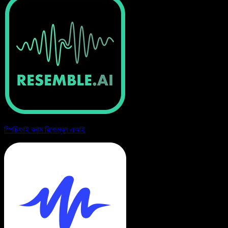
স্পিচিফাই বনাম রিজেম্বল এআই