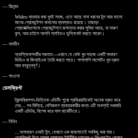
—
রিচমন্ড
Wideo ব্যবহার করা খুবই সহজ, এতে আছে নানা ধরনের টুল আর ভালো
মানের প্রেজেন্টেশন বানানোর ব্যবস্থাও রয়েছে। তাছাড়া
প্রোজেক্টগুলোকে প্রেজেন্টেশনে রূপান্তর করার সুবিধা আছে, যা দারুণ
কুল, আর চাইলে আপনি স্লাইডও ডুপ্লিকেট করতে পারেন।
—
নামহীন
অ্যাপ্লিকেশনটির সরলতা—এখানে যে কেউ খুব সহজে একটি সাধারণ
ভিডিও বা জিআইএফ তৈরি করতে পারে। পাশাপাশি সাপোর্টও খুব দ্রুত
আর বন্ধুত্বপূর্ণ।
—
পাওলো
ডেসক্রিপ্ট
ট্রান্সক্রিপশন-ভিত্তিক এডিটিং পুরো প্রক্রিয়াটাকেই অনেক দ্রুত করে
দেয়… সব মিলিয়ে, বেশিরভাগ ব্যবহারকারীর জন্য এটি অবশ্যই দরকারি
একটি এডিটর, বিশেষ করে সাস মার্কেটিংয়ে।
—
নিধিন
…অসাধারণ এআই টুল, যেখানে এক জায়গাতেই সবকিছু করা যায়।
ডেসক্রিপ্ট দিয়ে আমরা আমাদের ইউটিউব চ্যানেল ও লিঙ্কডইন পেজের