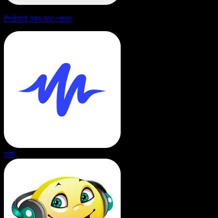
স্পিচিফাই বনাম পড়ে শোনান
বনাম