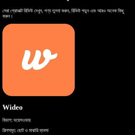
সেরা প্রোডাক্ট রিভিউ দেখুন, পণ্য তুলনা করুন, রিভিউ পড়ুন এবং আরও অনেক কিছু
করুন।
Wideo
বিভাগ: ভয়েসওভার
শিল্পসমূহ: ছোট ও মাঝারি ব্যবসা