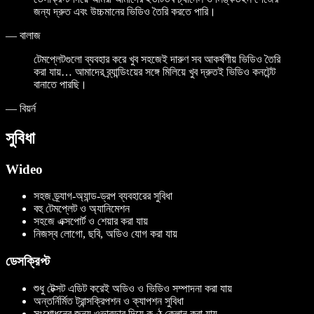
জন্য দ্রুত এবং উচ্চমানের ভিডিও তৈরি করতে পারি।
—
বালাজ
টেমপ্লেটগুলো ব্যবহার করে খুব সহজেই দারুণ সব আকর্ষণীয় ভিডিও তৈরি
করা যায়… আমাদের ব্র্যান্ডিংয়ের সঙ্গে মিলিয়ে খুব দ্রুতই ভিডিও কনটেন্ট
বানাতে পারছি।
—
বিয়র্ন
সুবিধা
Wideo
সহজ ড্র্যাগ-অ্যান্ড-ড্রপ ব্যবহারের সুবিধা
বহু টেমপ্লেট ও অ্যানিমেশন
সহজে এক্সপোর্ট ও শেয়ার করা যায়
নিজস্ব লোগো, ছবি, অডিও যোগ করা যায়
ডেসক্রিপ্ট
শুধু টেক্সট এডিট করেই অডিও ও ভিডিও সম্পাদনা করা যায়
অন্তর্নির্মিত ট্রান্সক্রিপশন ও ক্যাপশন সুবিধা
সংশোধনের জন্য ওভারডাব দিয়ে কণ্ঠ ক্লোন করা যায়