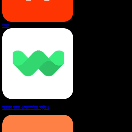
বনাম
রাইটার বনাম ওয়েলসেইড স্টুডিও