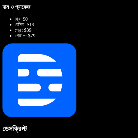
দাম ও প্যাকেজ
ফ্রি: $0
বেসিক: $19
প্রো: $39
প্রো +: $79
ডেসক্রিপ্ট