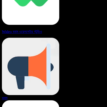
Wideo বনাম ওয়েলসেইড স্টুডিও
বনাম