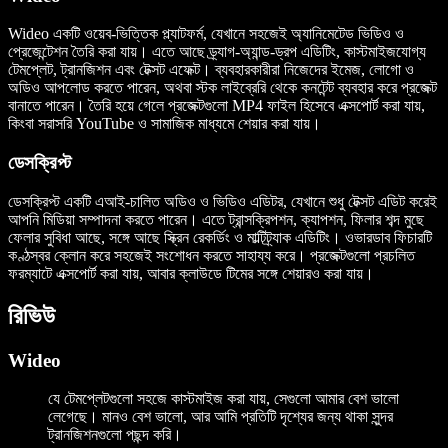
Wideo একটি ওয়েব-ভিত্তিক প্ল্যাটফর্ম, যেখানে সহজেই অ্যানিমেটেড ভিডিও ও
প্রেজেন্টেশন তৈরি করা যায়। এতে আছে ড্র্যাগ-অ্যান্ড-ড্রপ এডিটিং, কাস্টমাইজযোগ্য
টেমপ্লেট, ট্রানজিশন এবং টেক্সট এফেক্ট। ব্যবহারকারীরা নিজেদের ইমেজ, লোগো ও
অডিও আপলোড করতে পারেন, অথবা স্টক লাইব্রেরি থেকে কনটেন্ট ব্যবহার করে প্রজেক্ট
বানাতে পারেন। তৈরি হয়ে গেলে প্রজেক্টগুলো MP4 ফাইল হিসেবে এক্সপোর্ট করা যায়,
কিংবা সরাসরি YouTube ও সামাজিক মাধ্যমে শেয়ার করা যায়।
ডেসক্রিপ্ট
ডেসক্রিপ্ট একটি এআই-চালিত অডিও ও ভিডিও এডিটর, যেখানে শুধু টেক্সট এডিট করেই
আপনি মিডিয়া সম্পাদনা করতে পারেন। এতে ট্রান্সক্রিপশন, ক্যাপশন, ফিলার শব্দ মুছে
ফেলার সুবিধা আছে, সঙ্গে আছে স্ক্রিন রেকর্ডিং ও মাল্টিট্র্যাক এডিটিং। ওভারডাব ফিচারটি
কণ্ঠস্বর ক্লোন করে সহজেই সংশোধন করতে সাহায্য করে। প্রজেক্টগুলো প্রচলিত
ফরম্যাটে এক্সপোর্ট করা যায়, আবার ক্লাউডে টিমের সঙ্গে শেয়ারও করা যায়।
রিভিউ
Wideo
যে টেমপ্লেটগুলো সহজে কাস্টমাইজ করা যায়, সেগুলো আমার বেশ ভালো
লেগেছে। মানও বেশ ভালো, আর আমি প্রতিটি দৃশ্যের জন্য থাকা সুন্দর
ট্রানজিশনগুলো পছন্দ করি।