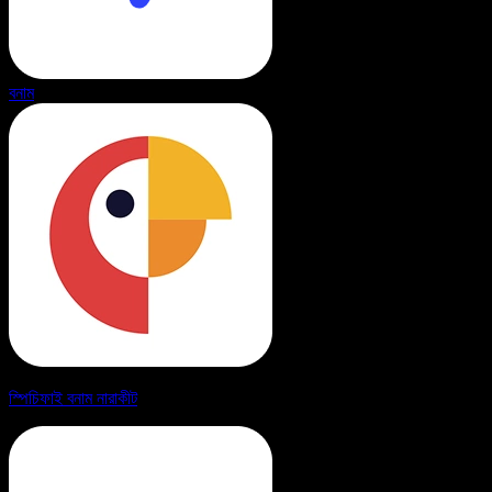
বনাম
স্পিচিফাই বনাম নারাকীট