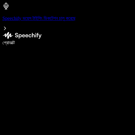
Speechify ভয়েস টাইপিং ডিকটেশন চালু করেছে
ভয়েস টাইপিং দিয়ে ৫ গুণ দ্রুত লিখুন
প্রোডাক্ট
আরও জানুন