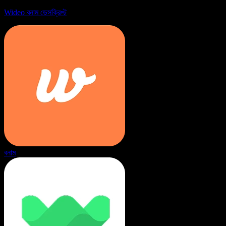
Wideo বনাম ডেসক্রিপ্ট
বনাম