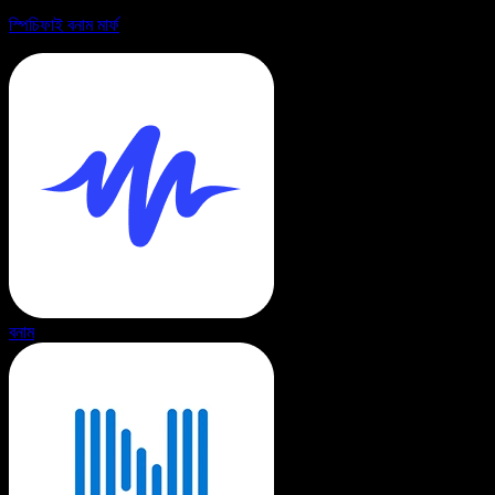
স্পিচিফাই বনাম মার্ফ
বনাম