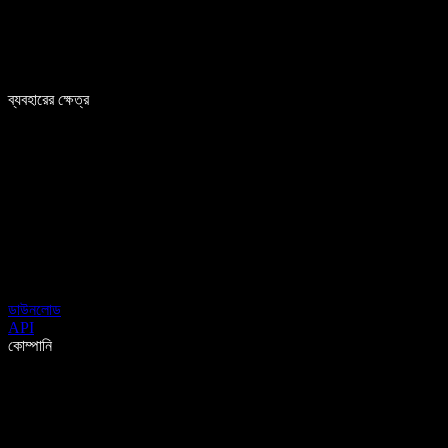
ব্যবহারের ক্ষেত্র
ডাউনলোড
API
কোম্পানি