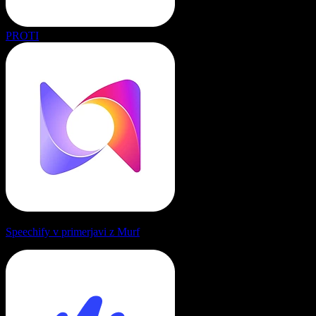
PROTI
Speechify v primerjavi z Murf