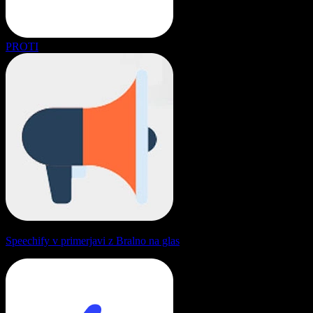
PROTI
Speechify v primerjavi z Bralno na glas