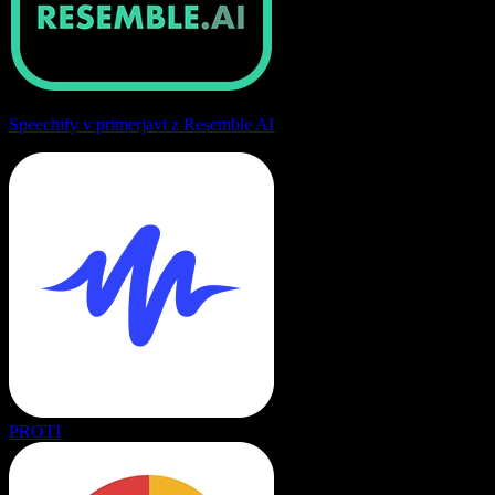
Speechify v primerjavi z Resemble AI
PROTI