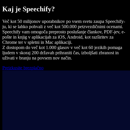
Kaj je Speechify?
Več kot 50 milijonov uporabnikov po vsem svetu zaupa Speechify-
ju, ki se lahko pohvali z več kot 500.000 petzvezdičnimi ocenami.
Speechify vam omogoča preprosto poslušanje člankov, PDF-jev, e-
pošte in knjig v aplikacijah za iOS, Android, kot razširitev za
Chrome ter v spletni in Mac aplikaciji.
Z dostopom do več kot 1.000 glasov v več kot 60 jezikih pomaga
ljudem v skoraj 200 državah prihraniti čas, izboljšati zbranost in
uživati v branju na povsem nov način.
Preizkusite brezplačno