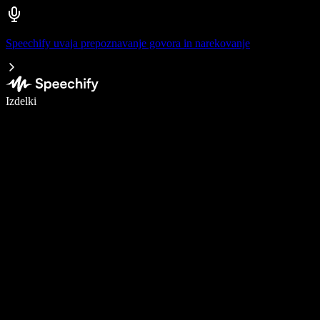
Speechify uvaja prepoznavanje govora in narekovanje
Pišite 5× hitreje z narekovanjem
Izdelki
Več o tem