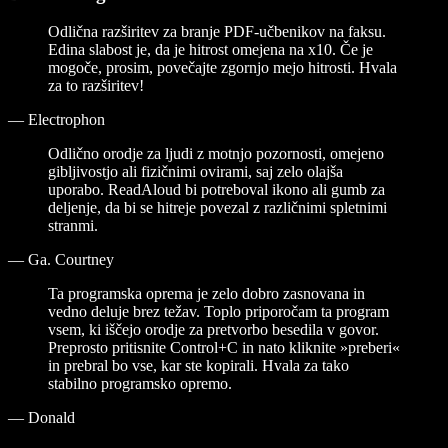
Odlična razširitev za branje PDF-učbenikov na faksu.
Edina slabost je, da je hitrost omejena na x10. Če je
mogoče, prosim, povečajte zgornjo mejo hitrosti. Hvala
za to razširitev!
—
Electrophon
Odlično orodje za ljudi z motnjo pozornosti, omejeno
gibljivostjo ali fizičnimi ovirami, saj zelo olajša
uporabo. ReadAloud bi potreboval ikono ali gumb za
deljenje, da bi se hitreje povezal z različnimi spletnimi
stranmi.
—
Ga. Courtney
Ta programska oprema je zelo dobro zasnovana in
vedno deluje brez težav. Toplo priporočam ta program
vsem, ki iščejo orodje za pretvorbo besedila v govor.
Preprosto pritisnite Control+C in nato kliknite »preberi«
in prebral bo vse, kar ste kopirali. Hvala za tako
stabilno programsko opremo.
—
Donald