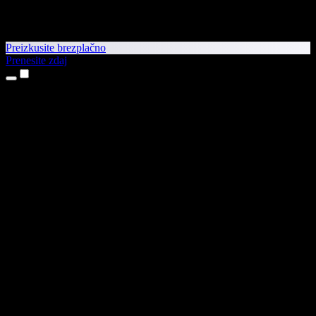
Preizkusite brezplačno
Prenesite zdaj
Izdelki
Pretvorba besedila v govor
Aplikaciji za iPhone in iPad
Aplikacija za Android
Razširitev za Chrome
Razširitev za Edge
Spletna aplikacija
Aplikacija za Mac
Aplikacija za Windows