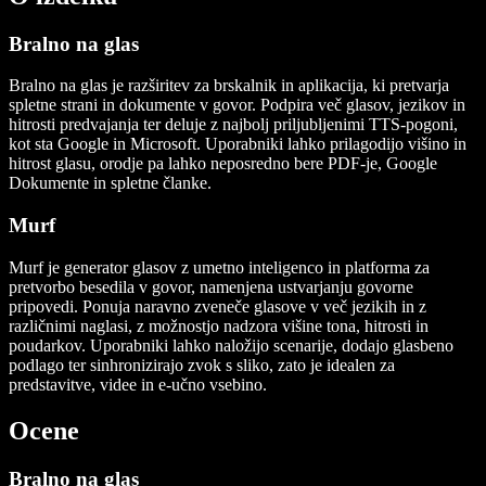
Bralno na glas
Bralno na glas je razširitev za brskalnik in aplikacija, ki pretvarja
spletne strani in dokumente v govor. Podpira več glasov, jezikov in
hitrosti predvajanja ter deluje z najbolj priljubljenimi TTS-pogoni,
kot sta Google in Microsoft. Uporabniki lahko prilagodijo višino in
hitrost glasu, orodje pa lahko neposredno bere PDF-je, Google
Dokumente in spletne članke.
Murf
Murf je generator glasov z umetno inteligenco in platforma za
pretvorbo besedila v govor, namenjena ustvarjanju govorne
pripovedi. Ponuja naravno zveneče glasove v več jezikih in z
različnimi naglasi, z možnostjo nadzora višine tona, hitrosti in
poudarkov. Uporabniki lahko naložijo scenarije, dodajo glasbeno
podlago ter sinhronizirajo zvok s sliko, zato je idealen za
predstavitve, videe in e-učno vsebino.
Ocene
Bralno na glas