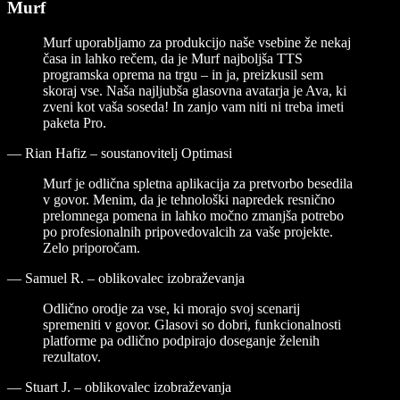
Murf
Murf uporabljamo za produkcijo naše vsebine že nekaj
časa in lahko rečem, da je Murf najboljša TTS
programska oprema na trgu – in ja, preizkusil sem
skoraj vse. Naša najljubša glasovna avatarja je Ava, ki
zveni kot vaša soseda! In zanjo vam niti ni treba imeti
paketa Pro.
—
Rian Hafiz – soustanovitelj Optimasi
Murf je odlična spletna aplikacija za pretvorbo besedila
v govor. Menim, da je tehnološki napredek resnično
prelomnega pomena in lahko močno zmanjša potrebo
po profesionalnih pripovedovalcih za vaše projekte.
Zelo priporočam.
—
Samuel R. – oblikovalec izobraževanja
Odlično orodje za vse, ki morajo svoj scenarij
spremeniti v govor. Glasovi so dobri, funkcionalnosti
platforme pa odlično podpirajo doseganje želenih
rezultatov.
—
Stuart J. – oblikovalec izobraževanja