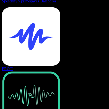
Speechify v primerjavi z Balabolka
PROTI