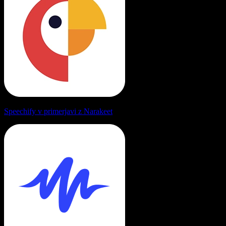
Speechify v primerjavi z Narakeet