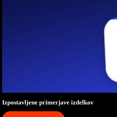
Izpostavljene primerjave izdelkov