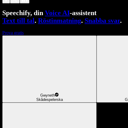
Speechify, din
Voice AI
-assistent
Text till tal
.
Röstinmatning
.
Snabba svar
.
Prova gratis
Gwyneth
Skådespelerska
G