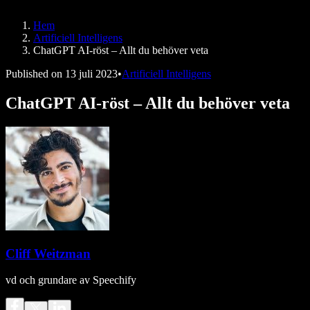
Speechify för DSA
SIMBA-röstagenter
Hem
Speechify för utvecklare
Artificiell Intelligens
ChatGPT AI-röst – Allt du behöver veta
Published on
13 juli 2023
•
Artificiell Intelligens
ChatGPT AI-röst – Allt du behöver veta
Cliff Weitzman
vd och grundare av Speechify