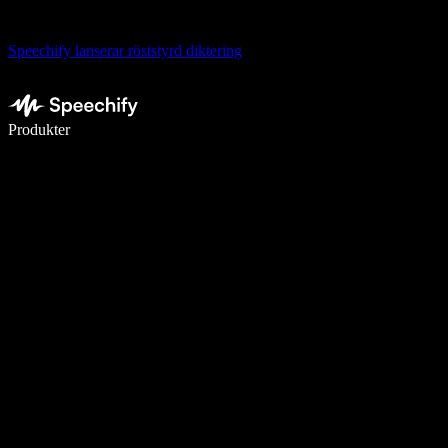
Speechify lanserar röststyrd diktering
Skriv 5× snabbare med röstdiktering
Produkter
Läs mer