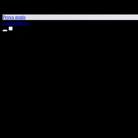
Prova gratis
Ladda ner nu
Produkter
Text till tal
Appar för iPhone och iPad
Android-app
Chrome-tillägg
Edge-tillägg
Webbapp
Mac-app
Windows-app