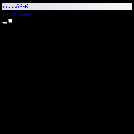
ทดลองใช้ฟรี
ดาวน์โหลดเลย
ผลิตภัณฑ์
แปลงข้อความเป็นเสียง
แอป iPhone และ iPad
แอป Android
ส่วนขยาย Chrome
ส่วนขยาย Edge
เว็บแอป
แอป Mac
แอป Windows