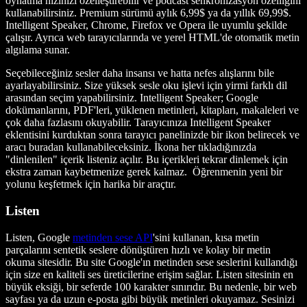
oynatma hızınızı özelleştirebilir ve podcast senkronizasyon özelliğini
kullanabilirsiniz. Premium sürümü aylık 6,99$ ya da yıllık 69,99$.
Intelligent Speaker, Chrome, Firefox ve Opera ile uyumlu şekilde
çalışır. Ayrıca web tarayıcılarında ve yerel HTML'de otomatik metin
algılama sunar.
Seçebileceğiniz sesler daha insansı ve hatta nefes alışlarını bile
ayarlayabilirsiniz. Size yüksek sesle oku işlevi için yirmi farklı dil
arasından seçim yapabilirsiniz. Intelligent Speaker; Google
dokümanlarını, PDF'leri, yüklenen metinleri, kitapları, makaleleri ve
çok daha fazlasını okuyabilir. Tarayıcınıza Intelligent Speaker
eklentisini kurduktan sonra tarayıcı panelinizde bir ikon belirecek ve
aracı buradan kullanabileceksiniz. İkona her tıkladığınızda
"dinlenilen" içerik listeniz açılır. Bu içerikleri tekrar dinlemek için
ekstra zaman kaybetmenize gerek kalmaz. Öğrenmenin yeni bir
yolunu keşfetmek için harika bir araçtır.
Listen
Listen, Google
metinden sese API
'sini kullanan, kısa metin
parçalarını sentetik seslere dönüştüren hızlı ve kolay bir metin
okuma sitesidir. Bu site Google'ın metinden sese seslerini kullandığı
için size en kaliteli ses üreticilerine erişim sağlar. Listen sitesinin en
büyük eksiği, bir seferde 100 karakter sınırıdır. Bu nedenle, bir web
sayfası ya da uzun e-posta gibi büyük metinleri okuyamaz. Sesinizi