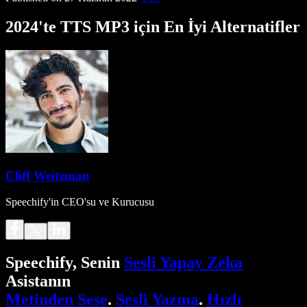
2024'te TTS MP3 için En İyi Alternatifler
Cliff Weitzman
Speechify'in CEO'su ve Kurucusu
Speechify, Senin
Sesli Yapay Zeka
Asistanın
Metinden Sese
.
Sesli Yazma
.
Hızlı