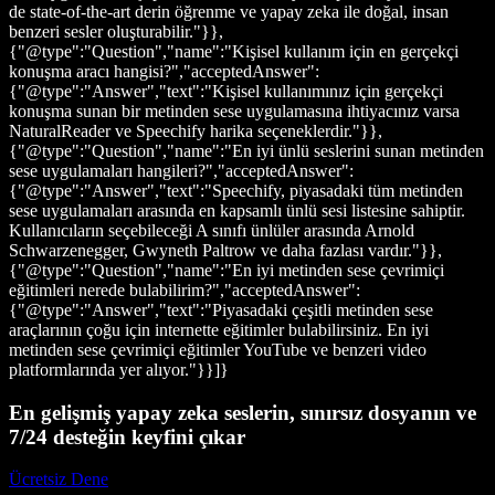
de state-of-the-art derin öğrenme ve yapay zeka ile doğal, insan
benzeri sesler oluşturabilir."}},
{"@type":"Question","name":"Kişisel kullanım için en gerçekçi
konuşma aracı hangisi?","acceptedAnswer":
{"@type":"Answer","text":"Kişisel kullanımınız için gerçekçi
konuşma sunan bir metinden sese uygulamasına ihtiyacınız varsa
NaturalReader ve Speechify harika seçeneklerdir."}},
{"@type":"Question","name":"En iyi ünlü seslerini sunan metinden
sese uygulamaları hangileri?","acceptedAnswer":
{"@type":"Answer","text":"Speechify, piyasadaki tüm metinden
sese uygulamaları arasında en kapsamlı ünlü sesi listesine sahiptir.
Kullanıcıların seçebileceği A sınıfı ünlüler arasında Arnold
Schwarzenegger, Gwyneth Paltrow ve daha fazlası vardır."}},
{"@type":"Question","name":"En iyi metinden sese çevrimiçi
eğitimleri nerede bulabilirim?","acceptedAnswer":
{"@type":"Answer","text":"Piyasadaki çeşitli metinden sese
araçlarının çoğu için internette eğitimler bulabilirsiniz. En iyi
metinden sese çevrimiçi eğitimler YouTube ve benzeri video
platformlarında yer alıyor."}}]}
En gelişmiş yapay zeka seslerin, sınırsız dosyanın ve
7/24 desteğin keyfini çıkar
Ücretsiz Dene