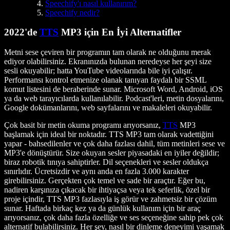
Speechify'ı nasıl kullanırım?
Speechify nedir?
2022'de
TTS
MP3 için En İyi Alternatifler
Metni sese çeviren bir programın tam olarak ne olduğunu merak
ediyor olabilirsiniz. Ekranınızda bulunan neredeyse her şeyi size
sesli okuyabilir; hatta YouTube videolarında bile iyi çalışır.
Performansı kontrol etmenize olanak tanıyan faydalı bir SSML
komut listesini de beraberinde sunar. Microsoft Word, Android, iOS
ya da web tarayıcılarda kullanılabilir. Podcast'leri, metin dosyalarını,
Google dokümanlarını, web sayfalarını ve makaleleri okuyabilir.
Çok basit bir metin okuma programı arıyorsanız,
TTS
MP3
başlamak için ideal bir noktadır. TTS MP3 tam olarak vadettiğini
yapar - bahsedilenler ve çok daha fazlası dahil, tüm metinleri sese ve
MP3'e dönüştürür. Size okuyan sesler piyasadaki en iyiler değildir;
biraz robotik tınıya sahiptirler. Dil seçenekleri ve sesler oldukça
sınırlıdır. Ücretsizdir ve aynı anda en fazla 3.000 karakter
girebilirsiniz. Gerçekten çok temel ve sade bir araçtır. Eğer bu,
nadiren karşınıza çıkacak bir ihtiyaçsa veya tek seferlik, özel bir
proje içindir, TTS MP3 fazlasıyla iş görür ve zahmetsiz bir çözüm
sunar. Haftada birkaç kez ya da günlük kullanım için bir araç
arıyorsanız, çok daha fazla özelliğe ve ses seçeneğine sahip pek çok
alternatif bulabilirsiniz. Her şey, nasıl bir dinleme deneyimi yaşamak