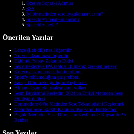
Özet ve Sonraki Adımlar
SSS
İyi bir metinden sese uygulaması var mı?
Speechify'ı nasıl kullanırım?
Speechify nedir?
Önerilen Yazılar
Lehçe (Leh dili) nasıl öğrenilir
Norveç aksanı nasıl öğrenilir
Eğitimde Yapay Zekanın Etkisi
Ses örnekleriyle IPA tablosu: bilmeniz gereken her şey
Korece aksanına nasıl hakim olunur
Spotify reklamcılığına giriş rehberi
Farsça Dilinin Zenginliğini Keşfetmek
Alman aksanında ustalaşmanın yolları
Sesin Büyüsünü Keşfedin: 2024'ün En İyi Metinden Sese
Dönüştürücüleri
Commodore 64'te Metinden Sese Teknolojisini Keşfetmek
Metinden Sese 50.000 Karakter: Kapsamlı Bir Rehber
Başlık: Metinden Sese Dünyasını Keşfetmek: Kapsamlı Bir
Rehber
Son Yazılar