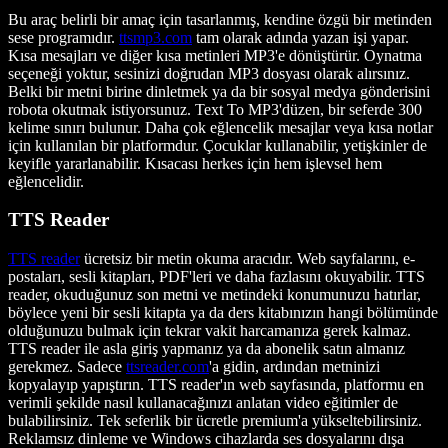
Bu araç belirli bir amaç için tasarlanmış, kendine özgü bir metinden
sese programıdır.
ttsmp3.com
tam olarak adında yazan işi yapar.
Kısa mesajları ve diğer kısa metinleri MP3'e dönüştürür. Oynatma
seçeneği yoktur, sesinizi doğrudan MP3 dosyası olarak alırsınız.
Belki bir metni birine dinletmek ya da bir sosyal medya gönderisini
robota okutmak istiyorsunuz. Text To MP3'düzen, bir seferde 300
kelime sınırı bulunur. Daha çok eğlencelik mesajlar veya kısa notlar
için kullanılan bir platformdur. Çocuklar kullanabilir, yetişkinler de
keyifle yararlanabilir. Kısacası herkes için hem işlevsel hem
eğlencelidir.
TTS Reader
TTS reader
ücretsiz bir metin okuma aracıdır. Web sayfalarını, e-
postaları, sesli kitapları, PDF'leri ve daha fazlasını okuyabilir. TTS
reader, okuduğunuz son metni ve metindeki konumunuzu hatırlar,
böylece yeni bir sesli kitapta ya da ders kitabınızın hangi bölümünde
olduğunuzu bulmak için tekrar vakit harcamanıza gerek kalmaz.
TTS reader ile asla giriş yapmanız ya da abonelik satın almanız
gerekmez. Sadece
ttsreader.com
'a gidin, ardından metninizi
kopyalayıp yapıştırın. TTS reader'ın web sayfasında, platformu en
verimli şekilde nasıl kullanacağınızı anlatan video eğitimler de
bulabilirsiniz. Tek seferlik bir ücretle premium'a yükseltebilirsiniz.
Reklamsız dinleme ve Windows cihazlarda ses dosyalarını dışa