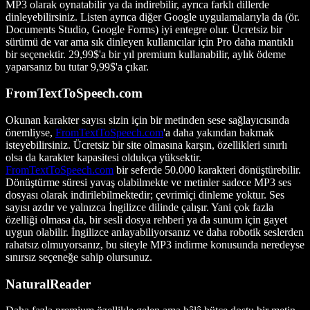
MP3 olarak oynatabilir ya da indirebilir, ayrıca farklı dillerde
dinleyebilirsiniz. Listen ayrıca diğer Google uygulamalarıyla da (ör.
Documents Studio, Google Forms) iyi entegre olur. Ücretsiz bir
sürümü de var ama sık dinleyen kullanıcılar için Pro daha mantıklı
bir seçenektir. 29,99$'a bir yıl premium kullanabilir, aylık ödeme
yaparsanız bu tutar 9,99$'a çıkar.
FromTextToSpeech.com
Okunan karakter sayısı sizin için bir metinden sese sağlayıcısında
önemliyse,
FromTextToSpeech.com
'a daha yakından bakmak
isteyebilirsiniz. Ücretsiz bir site olmasına karşın, özellikleri sınırlı
olsa da karakter kapasitesi oldukça yüksektir.
FromTextToSpeech.com
bir seferde 50.000 karakteri dönüştürebilir.
Dönüştürme süresi yavaş olabilmekte ve metinler sadece MP3 ses
dosyası olarak indirilebilmektedir; çevrimiçi dinleme yoktur. Ses
sayısı azdır ve yalnızca İngilizce dilinde çalışır. Yani çok fazla
özelliği olmasa da, bir sesli dosya rehberi ya da sunum için gayet
uygun olabilir. İngilizce anlayabiliyorsanız ve daha robotik seslerden
rahatsız olmuyorsanız, bu siteyle MP3 indirme konusunda neredeyse
sınırsız seçeneğe sahip olursunuz.
NaturalReader