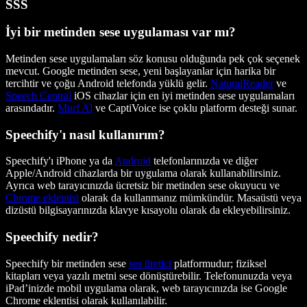
SSS
İyi bir metinden sese uygulaması var mı?
Metinden sese uygulamaları söz konusu olduğunda pek çok seçenek
mevcut. Google metinden sese, yeni başlayanlar için harika bir
tercihtir ve çoğu Android telefonda yüklü gelir.
NaturalReader
ve
Speech Central
iOS cihazlar için en iyi metinden sese uygulamaları
arasındadır.
Murf Al
ve CaptiVoice ise çoklu platform desteği sunar.
Speechify'ı nasıl kullanırım?
Speechify'ı iPhone ya da
Android
telefonlarınızda ve diğer
Apple/Android cihazlarda bir uygulama olarak kullanabilirsiniz.
Ayrıca web tarayıcınızda ücretsiz bir metinden sese okuyucu ve
Chrome eklentisi
olarak da kullanmanız mümkündür. Masaüstü veya
dizüstü bilgisayarınızda klavye kısayolu olarak da ekleyebilirsiniz.
Speechify nedir?
Speechify bir metinden sese
ses üretici
platformudur; fiziksel
kitapları veya yazılı metni sese dönüştürebilir. Telefonunuzda veya
iPad’inizde mobil uygulama olarak, web tarayıcınızda ise Google
Chrome eklentisi olarak kullanılabilir.