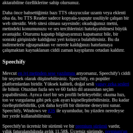
aktarabilme özelliklerine sahip olursunuz.
Daha önce bahsettiğimiz bazı TTS okuyucular uzantı veya eklenti
olsa da, bu TTS Reader sadece kopyala-yapıştır usulüyle çalışan bir
web sitesidir. Web sitesi olması sayesinde; okuduğunuz metni,
metindeki konumunuzu ve ses tercihlerinizi hatırlayabilmesi büyük
avantajdır. Oturumu kapatıp bilgisayarınızı kapatsanız bile, bir
sonraki girişinizde kaldığınız yeri kolayca bulabilirsiniz. Bu da
indirmelerle uğraşmaktan ve nerede kaldığınızı hatırlamaya
çalışmaktan kaynaklanan ciddi zaman kayıplarını ortadan kaldırır.
Speechify
Mevcut
en iyi metinden sese yazılımını
arıyorsanız, Speechify'ı ciddi
bir seçenek olarak düşünebilirsiniz. Speechify, en popüler
platformlardan biridir. Yüksek kaliteli, doğal sesli
yapay zeka sesleri
ile bilinir. Otuzdan fazla ses ve 60 farklı dil arasından seçim
yapabilirsiniz. Ayrıca özel bir ses profili belirleyebilir; okuma hızı,
ton ve vurgulama gibi pek çok ayarı kişiselleştirebilirsiniz. Bu kadar
özelleştirilebilirlik, çok daha keyifli bir dinleme deneyimi sunar.
Speechify, Windows ve
iOS
ile uyumludur, bu yüzden neredeyse
her yerde kullanabilirsiniz.
Speechify'ın ücretsiz bir sürümü ve bir
premium sürümü
vardır,
yıllık faturalandığında aylık 11,58$. Ücretsiz sürümde,
premium'un