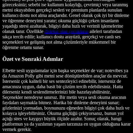
göreceksiniz; sebebi ise kullanım kolaylığı, çevrimiçi veya taranmış
metni okuyabilen gerçekçi sesleri ve premium planlarda sunulan
kullanıcı dostu not alma araçlarıdır. Genel olarak çok iyi bir dinleme
ve öğrenme deneyimi yaratır; okuma güçlüğü çeken insanların
yaşadığı stresi azaltarak, bilgiyi daha hızlı ve verimli işlemelerine
olanak tanır. Özellikle
disleksi olan çocukların
aileleri tarafından
sıkça tercih edilir; kullanıcı dostu arayüzü, gerçekçi ve canlı ses
seçenekleri ve gelişmiş not alma çözümleriyle mükemmel bir
öğrenme ortamı sunar.
Özet ve Sonraki Adımlar
Elbette sesli uygulamalar için başka seçenekler de var; notevibes ya
da Amazon Polly gibi metni sese dönüştürebilen araçlar da mevcut.
İsterseniz çok kaliteli bir ses sentezleyici edinebilir, isterseniz de
amacınıza uygun, daha basit bir çözüm tercih edebilirsiniz. Hatta
dilerseniz kendi seslendirmelerinizi bile hazırlayabilirsiniz.
Seçenekler neredeyse sınırsız. Bir metin veya sesli okuma aracının
faydaları saymakla bitmez. Harika bir dinleme deneyimi sunar;
gözlerinizi yormadan, boynunuzu eğmeden bilgiyi çok daha hızlı ve
kolayca işleyebilirsiniz. Okuma güçlüğü çekiyorsanız, bunun yol
açtığı stres ve kaygıyı büyük ölçüde azaltır. Sonuç olarak, hangi
platformun ya da yazılımın yaşam tarzınıza en uygun olduğuna karar
vermek gerekir.