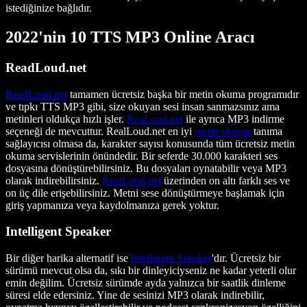
istediğinize bağlıdır.
2022'nin 10 TTS MP3 Online Aracı
ReadLoud.net
ReadLoud.net
tamamen ücretsiz başka bir metin okuma programıdır
ve tıpkı TTS MP3 gibi, size okuyan sesi insan sanmazsınız ama
metinleri oldukça hızlı işler.
ReaLoud.net
ile ayrıca MP3 indirme
seçeneği de mevcuttur. RealLoud.net en iyi
metin okuma
tanıma
sağlayıcısı olmasa da, karakter sayısı konusunda tüm ücretsiz metin
okuma servislerinin önündedir. Bir seferde 30.000 karakteri ses
dosyasına dönüştürebilirsiniz. Bu dosyaları oynatabilir veya MP3
olarak indirebilirsiniz.
RealLoud.net
üzerinden on altı farklı ses ve
on üç dile erişebilirsiniz. Metni sese dönüştürmeye başlamak için
giriş yapmanıza veya kaydolmanıza gerek yoktur.
Intelligent Speaker
Bir diğer harika alternatif ise
Intelligent Speaker
'dır. Ücretsiz bir
sürümü mevcut olsa da, sıkı bir dinleyiciyseniz ne kadar yeterli olur
emin değilim. Ücretsiz sürümde ayda yalnızca bir saatlik dinleme
süresi elde edersiniz. Yine de sesinizi MP3 olarak indirebilir,