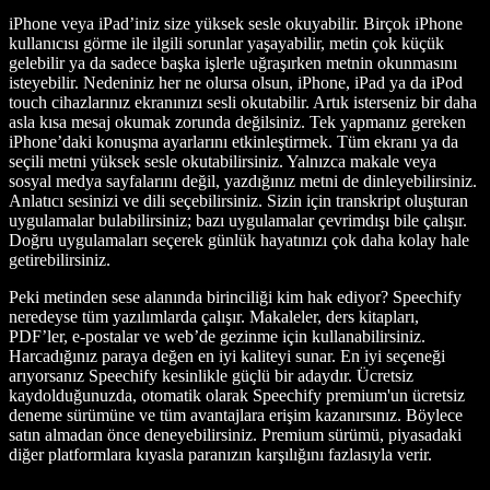
iPhone veya iPad’iniz size yüksek sesle okuyabilir. Birçok iPhone
kullanıcısı görme ile ilgili sorunlar yaşayabilir, metin çok küçük
gelebilir ya da sadece başka işlerle uğraşırken metnin okunmasını
isteyebilir. Nedeniniz her ne olursa olsun, iPhone, iPad ya da iPod
touch cihazlarınız ekranınızı sesli okutabilir. Artık isterseniz bir daha
asla kısa mesaj okumak zorunda değilsiniz. Tek yapmanız gereken
iPhone’daki konuşma ayarlarını etkinleştirmek. Tüm ekranı ya da
seçili metni yüksek sesle okutabilirsiniz. Yalnızca makale veya
sosyal medya sayfalarını değil, yazdığınız metni de dinleyebilirsiniz.
Anlatıcı sesinizi ve dili seçebilirsiniz. Sizin için transkript oluşturan
uygulamalar bulabilirsiniz; bazı uygulamalar çevrimdışı bile çalışır.
Doğru uygulamaları seçerek günlük hayatınızı çok daha kolay hale
getirebilirsiniz.
Peki metinden sese alanında birinciliği kim hak ediyor? Speechify
neredeyse tüm yazılımlarda çalışır. Makaleler, ders kitapları,
PDF’ler, e-postalar ve web’de gezinme için kullanabilirsiniz.
Harcadığınız paraya değen en iyi kaliteyi sunar. En iyi seçeneği
arıyorsanız Speechify kesinlikle güçlü bir adaydır. Ücretsiz
kaydolduğunuzda, otomatik olarak Speechify premium'un ücretsiz
deneme sürümüne ve tüm avantajlara erişim kazanırsınız. Böylece
satın almadan önce deneyebilirsiniz. Premium sürümü, piyasadaki
diğer platformlara kıyasla paranızın karşılığını fazlasıyla verir.