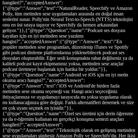
hangileri?","acceptedAnswer":
{"@type":"Answer","text":"NaturalReader, Speechify ve Amazon
Polly, tüm metinden sese uygulamaları arasında en doğal insan
seslerini sunar. Polly'nin Neural Text-to-Speech (NTTS) teknolojisi
onu en üst sıraya taşıyor ve Speechify da hemen arkasından
geliyor."}},{"@type":"Question","name":"Podcast ses dosyası
kayıtları için en iyi metinden sese yazılımı
hangisi?","acceptedAnswer":{"@type":"Answer","text":"En
popüler metinden sese programları, düzenlenip iTunes ve Spotify
gibi podcast dinleme platformlarına yüklenebilecek podcast ses
dosyaları oluşturabilir. Eğer sesli konuşmakta rahat değilseniz ya da
kaliteli podcast kayıt ekipmanınız yoksa, metinden sese araçlar
podcast üretmeye başlamak için harika bir yoldur."}},
{"@type":"Question","name":"Android ve iOS için en iyi metin
okuma aracı hangisi?","acceptedAnswer":
{"@type":"Answer","text":"iOS ve Android'de birden fazla
metinden sese okuma seçeneği var. Hangi aracı seçeceğiniz
ihtiyaçlarınıza ve uygulamayı tarayıcıda mı yoksa uygulama olarak
mı kullanacağınıza göre değişir. Farklı alternatifleri denemek ve size
en çok uyanı seçmek en iyisidir."}},
{"@type":"Question","name":"Özel ses üretimi için derin öğrenme
ya da e-öğrenim kullanan en gerçekçi konuşma sentezi araçları
hangileri?","acceptedAnswer":
{"@type":"Answer","text":"Teknolojik olarak en gelişmiş metinden
sese uygulamaları şüphesiz Amazon Polly ve Speechify'dır. Her ikisi