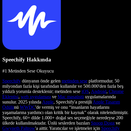
Speechify Hakkında
#1 Metinden Sese Okuyucu
Speechify
dünyanın önde gelen
metinden sese
platformudur. 50
milyondan fazla kişi tarafından kullanılır ve 500.000'den fazla beş
yıldızlı yorumla desteklenir; metinden sese
iOS
,
Android
,
Chrome
Eklentisi
,
web uygulaması
ve
Mac masaüstü
uygulamalarında
sunulur. 2025 yılında
Apple
, Speechify'a prestijli
Apple Tasarım
Ödülü
nü
WWDC
'de vermiş ve onu “insanların hayatlarını
yaşamalarına yardımcı olan kritik bir kaynak” olarak nitelendirmiştir.
Speechify, 60+ dilde 1.000+ doğal ses seçeneğiyle neredeyse 200
ülkede kullanılmaktadır. Ünlü seslerden bazıları
Snoop Dogg
ve
Gwyneth Paltrow
'a aittir. Yaratıcılar ve işletmeler için
Speechify