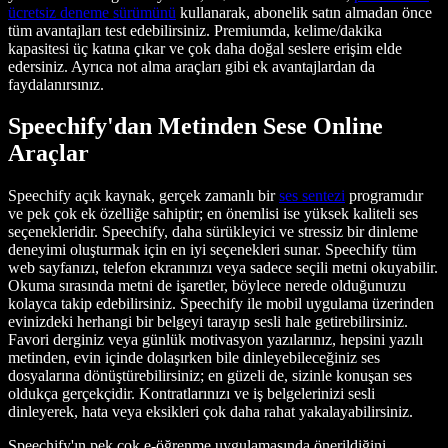
ücretsiz deneme sürümünü
kullanarak, abonelik satın almadan önce
tüm avantajları test edebilirsiniz. Premiumda, kelime/dakika
kapasitesi üç katına çıkar ve çok daha doğal seslere erişim elde
edersiniz. Ayrıca not alma araçları gibi ek avantajlardan da
faydalanırsınız.
Speechify'dan Metinden Sese Online
Araçlar
Speechify açık kaynak, gerçek zamanlı bir
ses sentezi
programıdır
ve pek çok ek özelliğe sahiptir; en önemlisi ise yüksek kaliteli ses
seçenekleridir. Speechify, daha sürükleyici ve stressiz bir dinleme
deneyimi oluşturmak için en iyi seçenekleri sunar. Speechify tüm
web sayfanızı, telefon ekranınızı veya sadece seçili metni okuyabilir.
Okuma sırasında metni de işaretler, böylece nerede olduğunuzu
kolayca takip edebilirsiniz. Speechify ile mobil uygulama üzerinden
evinizdeki herhangi bir belgeyi tarayıp sesli hale getirebilirsiniz.
Favori derginiz veya günlük motivasyon yazılarınız, hepsini yazılı
metinden, evin içinde dolaşırken bile dinleyebileceğiniz ses
dosyalarına dönüştürebilirsiniz; en güzeli de, sizinle konuşan ses
oldukça gerçekçidir. Kontratlarınızı ve iş belgelerinizi sesli
dinleyerek, hata veya eksikleri çok daha rahat yakalayabilirsiniz.
Speechify'ın pek çok e-öğrenme uygulamasında önerildiğini