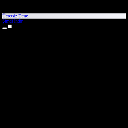
Ücretsiz Dene
Şimdi İndir
Ürünler
Metinden Sese
iPhone ve iPad Uygulamaları
Android Uygulaması
Chrome Uzantısı
Edge Uzantısı
Web Uygulaması
Mac Uygulaması
Windows Uygulaması