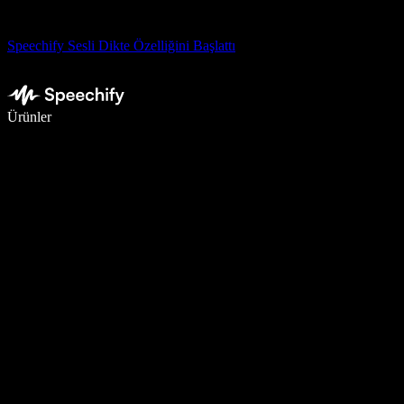
Speechify Sesli Dikte Özelliğini Başlattı
Sesli yazmayla 5 kat daha hızlı yazın
Ürünler
Daha Fazlasını Öğrenin