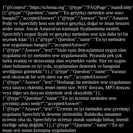
{"@context":"https://schema.org","@type":"FAQPage","mainEntity
[{"@type":"Question","name":"En gerçekçi metinden sese aracı
hangisi?","acceptedAnswer":{"@type":"Answer","text":"Amazon
Polly ve Speechify hem son derece gerçekçi, doğal ve insan benzeri
sesler sunar. Ancak Amazon'un karmaşık fiyatlandırma modeli,
Speechify'ı uygun fiyatlı ve gerçekçi metinden sese için daha iyi bir
seçenek kılar."}},{"@type":"Question","name":"En iyi metinden
sese uygulaması hangisi?","acceptedAnswer":
{"@type":"Answer","text":"Sizin eşsiz ihtiyaçlarınıza uygun olan
uygulama en iyi metinden sese uygulamasıdır. Piyasada pek çok
farklı avantaj ve dezavantajı olan seçenekler vardır. Size en uygun
olanı bulmanın en iyi yolu, uygulamaları denemek ve hangisini
sevdiğinizi görmektir."}},{"@type":"Question","name":"Yazınızı
sesli okuyacak bir web sitesi var mı?","acceptedAnswer":
{"@type":"Answer","text":"Herhangi bir metinden sese uygulaması
veya tarayıcı eklentisi, temel metni size .WAV dosyası, MP3 dosyası
veya diğer ses dosyası türlerinde sesli okuyabilir."}},
{"@type":"Question","name":"En iyi ücretsiz metinden sese
çevrimiçi aracı nedir?","acceptedAnswer":
{"@type":"Answer","text":"Ücretsiz en iyi metinden sese çevrimiçi
uygulama Speechify'ın deneme sürümüdür. Balabolka tamamen
ücretsiz olsa da, Speechify'ın ücretsiz olarak sunduğu birkaç önemli
özelliğe sahip değildir."}},{"@type":"Question","name":"En iyi
insan sesi sunan konuşma uygulamaları