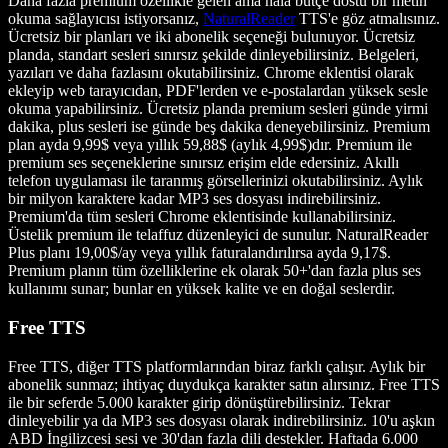
Daha fazla premium özellikle gelen ama hâlâ bütçe dostu bir metin
okuma sağlayıcısı istiyorsanız,
NaturalReader
TTS'e göz atmalısınız.
Ücretsiz bir planları ve iki abonelik seçeneği bulunuyor. Ücretsiz
planda, standart sesleri sınırsız şekilde dinleyebilirsiniz. Belgeleri,
yazıları ve daha fazlasını okutabilirsiniz. Chrome eklentisi olarak
ekleyip web tarayıcıdan, PDF'lerden ve e-postalardan yüksek sesle
okuma yapabilirsiniz. Ücretsiz planda premium sesleri günde yirmi
dakika, plus sesleri ise günde beş dakika deneyebilirsiniz. Premium
plan ayda 9,99$ veya yıllık 59,88$ (aylık 4,99$)dır. Premium ile
premium ses seçeneklerine sınırsız erişim elde edersiniz. Akıllı
telefon uygulaması ile taranmış görsellerinizi okutabilirsiniz. Aylık
bir milyon karaktere kadar MP3 ses dosyası indirebilirsiniz.
Premium'da tüm sesleri Chrome eklentisinde kullanabilirsiniz.
Üstelik premium ile telaffuz düzenleyici de sunulur. NaturalReader
Plus planı 19,00$/ay veya yıllık faturalandırılırsa ayda 9,17$.
Premium planın tüm özelliklerine ek olarak 50+'dan fazla plus ses
kullanımı sunar; bunlar en yüksek kalite ve en doğal seslerdir.
Free TTS
Free TTS, diğer TTS platformlarından biraz farklı çalışır. Aylık bir
abonelik sunmaz; ihtiyaç duydukça karakter satın alırsınız. Free TTS
ile bir seferde 5.000 karakter girip dönüştürebilirsiniz. Tekrar
dinleyebilir ya da MP3 ses dosyası olarak indirebilirsiniz. 10'u aşkın
ABD İngilizcesi sesi ve 30'dan fazla dili destekler. Haftada 6.000