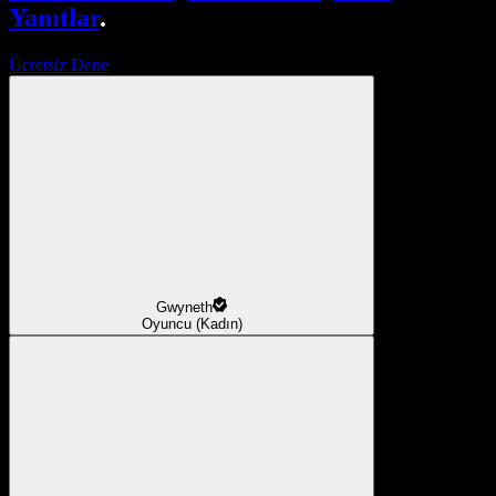
Yanıtlar
.
Ücretsiz Dene
Gwyneth
Oyuncu (Kadın)