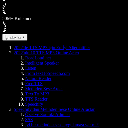
50M+ Kullanıcı
İçindekiler
2022'de TTS MP3 için En İyi Alternatifler
2022'nin 10 TTS MP3 Online Aracı
ReadLoud.net
Intelligent Speaker
Listen
FromTextToSpeech.com
NaturalReader
Free TTS
Metinden Sese Aracı
Text To MP3
TTS Reader
Speechify
Speechify'dan Metinden Sese Online Araçlar
Özet ve Sonraki Adımlar
SSS
İyi bir metinden sese uygulaması var mı?