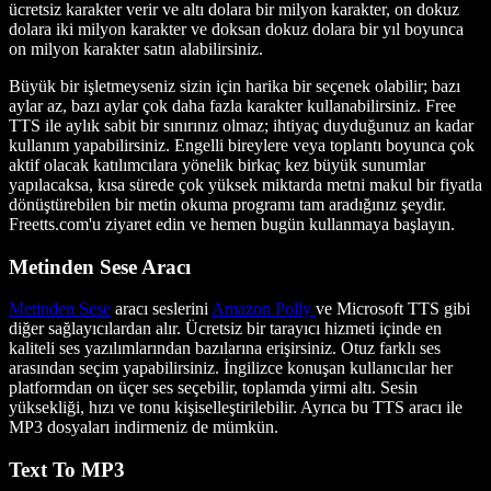
ücretsiz karakter verir ve altı dolara bir milyon karakter, on dokuz
dolara iki milyon karakter ve doksan dokuz dolara bir yıl boyunca
on milyon karakter satın alabilirsiniz.
Büyük bir işletmeyseniz sizin için harika bir seçenek olabilir; bazı
aylar az, bazı aylar çok daha fazla karakter kullanabilirsiniz. Free
TTS ile aylık sabit bir sınırınız olmaz; ihtiyaç duyduğunuz an kadar
kullanım yapabilirsiniz. Engelli bireylere veya toplantı boyunca çok
aktif olacak katılımcılara yönelik birkaç kez büyük sunumlar
yapılacaksa, kısa sürede çok yüksek miktarda metni makul bir fiyatla
dönüştürebilen bir metin okuma programı tam aradığınız şeydir.
Freetts.com'u ziyaret edin ve hemen bugün kullanmaya başlayın.
Metinden Sese Aracı
Metinden Sese
aracı seslerini
Amazon Polly
ve Microsoft TTS gibi
diğer sağlayıcılardan alır. Ücretsiz bir tarayıcı hizmeti içinde en
kaliteli ses yazılımlarından bazılarına erişirsiniz. Otuz farklı ses
arasından seçim yapabilirsiniz. İngilizce konuşan kullanıcılar her
platformdan on üçer ses seçebilir, toplamda yirmi altı. Sesin
yüksekliği, hızı ve tonu kişiselleştirilebilir. Ayrıca bu TTS aracı ile
MP3 dosyaları indirmeniz de mümkün.
Text To MP3