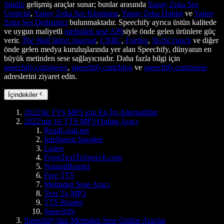
Studio
gelişmiş araçlar sunar; bunlar arasında
Yapay Zeka Ses
Üreticisi
,
Yapay Zeka Ses Klonlama
,
Yapay Zeka Dublaj
ve
Yapay
Zeka Ses Değiştirici
bulunmaktadır. Speechify ayrıca üstün kalitede
ve uygun maliyetli
metinden sese API
siyle önde gelen ürünlere güç
verir.
The Wall Street Journal
,
CNBC
,
Forbes
,
TechCrunch
ve diğer
önde gelen medya kuruluşlarında yer alan Speechify, dünyanın en
büyük metinden sese sağlayıcısıdır. Daha fazla bilgi için
speechify.com/news
,
speechify.com/blog
ve
speechify.com/press
adreslerini ziyaret edin.
İçindekiler
2022'de TTS MP3 için En İyi Alternatifler
2022'nin 10 TTS MP3 Online Aracı
ReadLoud.net
Intelligent Speaker
Listen
FromTextToSpeech.com
NaturalReader
Free TTS
Metinden Sese Aracı
Text To MP3
TTS Reader
Speechify
Speechify'dan Metinden Sese Online Araçlar