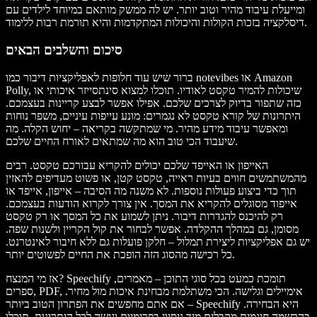
ומייעלת עיבוד מהיר וטוב יותר. יש לה ממשק מותאם במיוחד לילדים עם
דיסלקציה בזכות הקולות והיכולות המתקדמות והיא תורמת רבות ללימוד.
סיכום והשלבים הבאים
ברור שיש עוד חלופות לאפליקציות דיבור כמו notevibes או Amazon
Polly, שיכולות להמיר טקסט לאודיו. תוכלו למצוא סינתסייזר איכותי או
כזה שתפור בדיוק לצרכים שלכם. אפילו אפשר לבצע קריינות בעצמכם.
היתרונות של קורא טקסט לא נגמרים: מונע עייפות עיניים, משפר נוחות
ומאפשר עיבוד מידע מהיר. מי שמתקשה בקריאה – יחוש הקלה. מה
שיעבוד הכי טוב הוא מה שמתאים לאורח החיים שלכם.
האייפון או האייפד שלכם יכולים להקריא עבורכם טקסט. רבים
מהמשתמשים חווים בעיות ראייה, טקסט קטן, או פשוט מעדיפים להאזין
תוך כדי ביצוע פעולות נוספות. לא משנה מה הסיבה – אייפון, אייפד או
אייפוד מסוגלים להקריא את המסך. אין צורך לקרוא הודעות בעצמכם.
רק להיכנס להגדרות דיבור. ניתן לשמוע את כל המסך או רק טקסט
מסומן, גם במהלך ההקלדה. אפשר לבחור את קול הקריין ולשנות שפה.
יש גם אפליקציות ליצירת תמלול – חלקן פועלות גם ללא חיבור לאינטרנט.
כל רכישה מהסוג הזה הופכת את החיים לפשוטים יותר.
אז מי המנצח? Speechify תומכת כמעט בכל סוגי התוכן – מאמרים,
ספרים, PDF, אימיילים וגלישה. הכי משתלמת מבחינת איכות מול מחיר.
אם אתם מחפשים את הפתרון הטוב ביותר – Speechify היא הבחירה.
בהרשמה חינמית מקבלים מיד ניסיון בפרימיום וגישה לכל היתרונות. תוכלו