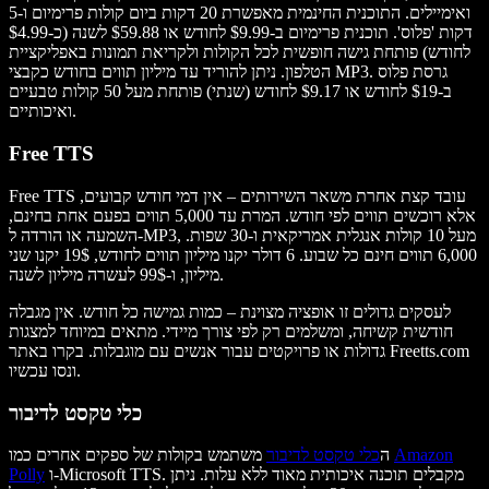
ואימיילים. התוכנית החינמית מאפשרת 20 דקות ביום קולות פרימיום ו-5
דקות 'פלוס'. תוכנית פרימיום ב-$9.99 לחודש או $59.88 לשנה (כ-$4.99
לחודש) פותחת גישה חופשית לכל הקולות ולקריאת תמונות באפליקציית
הטלפון. ניתן להוריד עד מיליון תווים בחודש כקבצי MP3. גרסת פלוס
ב-$19 לחודש או $9.17 לחודש (שנתי) פותחת מעל 50 קולות טבעיים
ואיכותיים.
Free TTS
Free TTS עובד קצת אחרת משאר השירותים – אין דמי חודש קבועים,
אלא רוכשים תווים לפי חודש. המרת עד 5,000 תווים בפעם אחת בחינם,
השמעה או הורדה ל-MP3, מעל 10 קולות אנגלית אמריקאית ו-30 שפות.
6,000 תווים חינם כל שבוע. 6 דולר יקנו מיליון תווים לחודש, 19$ יקנו שני
מיליון, ו-99$ לעשרה מיליון לשנה.
לעסקים גדולים זו אופציה מצוינת – כמות גמישה כל חודש. אין מגבלה
חודשית קשיחה, ומשלמים רק לפי צורך מיידי. מתאים במיוחד למצגות
גדולות או פרויקטים עבור אנשים עם מוגבלות. בקרו באתר Freetts.com
ונסו עכשיו.
כלי טקסט לדיבור
Amazon
משתמש בקולות של ספקים אחרים כמו
ה
כלי טקסט לדיבור
ו-Microsoft TTS. מקבלים תוכנה איכותית מאוד ללא עלות. ניתן
Polly