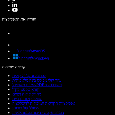
הורידו את האפליקציה
להורדה ל-macOS
להורדה ל-Windows
קריאה מומלצת
הכתבה והקלדה קולית
עוזר קולי מבוסס בינה מלאכותית
המרת טקסט ל-PDF באנדרואיד
קורא טקסט בקול
מחולל קולות נשיים
מחולל קולות גבריים
אפליקציות הקריאה המובילות לדיסלקציה
מחולל קול רובוטי
המרת טקסט לדיבור בסגנון אנימה