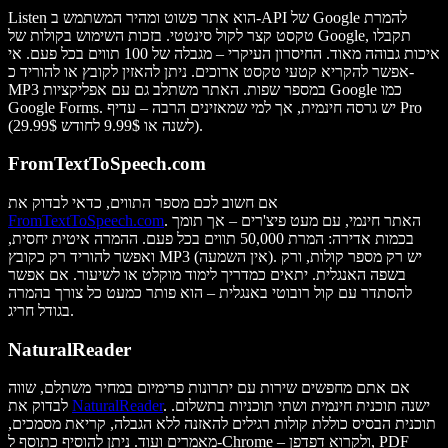
Listen הוא אתר פשוט ומהיר המשתמש ב-API של Google להמרת
טקסט קצר לקול סינטטי. בזכות השימוש בקולות של Google, תקבלו
איכות גבוהה מאוד. החיסרון העיקרי – מגבלה של 100 תווים בכל פעם. אי
אפשר להקריא קטעי טקסט ארוכים. ניתן להאזין לקובץ או להוריד כ-
MP3 במספר שפות. האתר משתלב גם עם אפליקציות Google כמו
Google Forms. יש גרסה חינמית, אך למי שמאזינים הרבה – עדיף Pro
(29.99$ לשנה או 9.99$ לחודש).
FromTextToSpeech.com
אם חשוב לכם מספר התווים, כדאי לבדוק את
. האתר חינמי, עם מעט פיצ'רים – אך תומך
FromTextToSpeech.com
בכמות אדירה: המרת 50,000 תווים בכל פעם. ההמרה איטית יחסית,
ואפשר להוריד רק כקובץ MP3 (אין השמעה). יש רק מספר קולות, ורק
בשפה האנגלית. יתאים כמדריך לימוד מוקלט או לשיעור. אם אפשר
להסתדר עם קול רובוטי באנגלית – הוא פותר כמעט כל צורך בהמרה
בגודל חריג.
NaturalReader
אם אתם מחפשים שירות עם יתרונות פרימיום במחיר משתלם, שווה
. ישנה תוכנית חינמית ושתי תוכניות בתשלום.
NaturalReader
לבדוק את
תוכנית הבסיס כוללת קולות רגילים להאזנה ללא הגבלה, קריאת מסמכים,
מאמרים ועוד. ניתן להוסיף כתוסף ל-Chrome – ולקרוא דפדפן, PDF