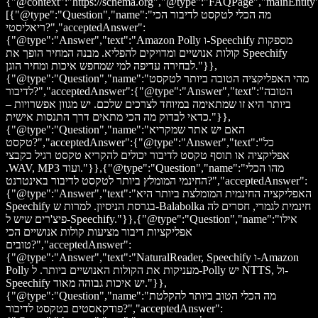
{"@context":"https://schema.org","@type":"FAQPage","mainEntity
[{"@type":"Question","name":"מה הכלי לטקסט לדיבור הכי
ריאליסטי?","acceptedAnswer":
{"@type":"Answer","text":"Amazon Polly ו-Speechify מספקות
קולות אנושיים ומדויקים להפליא. מבנה המחיר הופך את Speechify
לבחירה עדיפה למי שמחפש איכות ומחיר הוגן."}},
{"@type":"Question","name":"מהי האפליקציה הטובה ביותר לטקסט
לדיבור?","acceptedAnswer":{"@type":"Answer","text":"הטובה
ביותר היא זו שמתאימה במיוחד לצרכים שלכם. יש מגוון אפשרויות –
כדאי לבדוק מה הכי מתאים דרך התנסות אישית."}},
{"@type":"Question","name":"האם יש אתר שמקריא
טקסט?","acceptedAnswer":{"@type":"Answer","text":"כל
אפליקציה או תוסף טקסט לדיבור יכולים להקריא טקסט רגיל כקבצי
.WAV, MP3 ועוד."}},{"@type":"Question","name":"מהו הכלי
החינמי המומלץ ביותר לטקסט לדיבור באינטרנט?","acceptedAnswer":
{"@type":"Answer","text":"האפליקציה החינמית המומלצת ביותר היא
Speechify בגרסת הניסיון. למרות ש-Balabolka חינמית לגמרי, חסרים לה
פיצ'רים שיש ל-Speechify."}},{"@type":"Question","name":"אילו
אפליקציות דיבור מציעות קולות אנושיים הכי
טובים?","acceptedAnswer":
{"@type":"Answer","text":"NaturalReader, Speechify ו-Amazon
Polly מעניקות את הקולות האנושיים ביותר. ל-Polly יש NTTS, ול-
Speechify יש איכות גבוהה מאוד."}},
{"@type":"Question","name":"מה הכלי הטוב ביותר להקלטת
פודקאסטים בטקסט לדיבור?","acceptedAnswer":