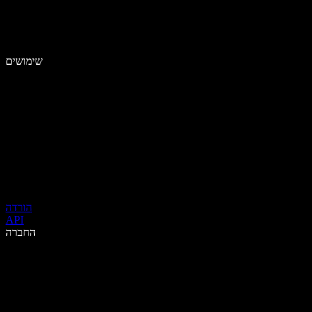
שימושים
הורדה
API
החברה