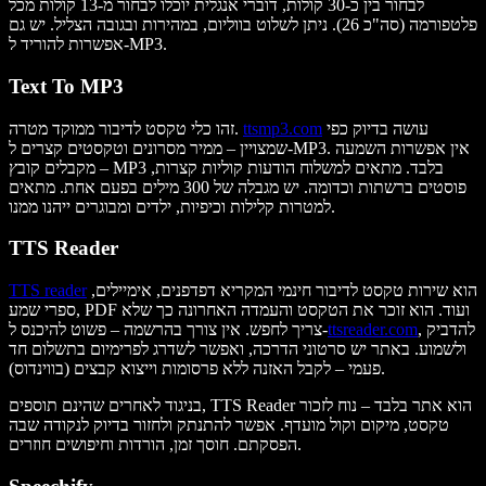
לבחור בין כ-30 קולות, דוברי אנגלית יוכלו לבחור מ-13 קולות מכל
פלטפורמה (סה"כ 26). ניתן לשלוט בווליום, במהירות ובגובה הצליל. יש גם
אפשרות להוריד ל-MP3.
Text To MP3
עושה בדיוק כפי
ttsmp3.com
זהו כלי טקסט לדיבור ממוקד מטרה.
שמצויין – ממיר מסרונים וטקסטים קצרים ל-MP3. אין אפשרות השמעה
– מקבלים קובץ MP3 בלבד. מתאים למשלוח הודעות קוליות קצרות,
פוסטים ברשתות וכדומה. יש מגבלה של 300 מילים בפעם אחת. מתאים
למטרות קלילות וכיפיות, ילדים ומבוגרים ייהנו ממנו.
TTS Reader
הוא שירות טקסט לדיבור חינמי המקריא דפדפנים, אימיילים,
TTS reader
ספרי שמע, PDF ועוד. הוא זוכר את הטקסט והעמדה האחרונה כך שלא
, להדביק
ttsreader.com
צריך לחפש. אין צורך בהרשמה – פשוט להיכנס ל-
ולשמוע. באתר יש סרטוני הדרכה, ואפשר לשדרג לפרימיום בתשלום חד
פעמי – לקבל האזנה ללא פרסומות וייצוא קבצים (בווינדוס).
בניגוד לאחרים שהינם תוספים, TTS Reader הוא אתר בלבד – נוח לזכור
טקסט, מיקום וקול מועדף. אפשר להתנתק ולחזור בדיוק לנקודה שבה
הפסקתם. חוסך זמן, הורדות וחיפושים חוזרים.