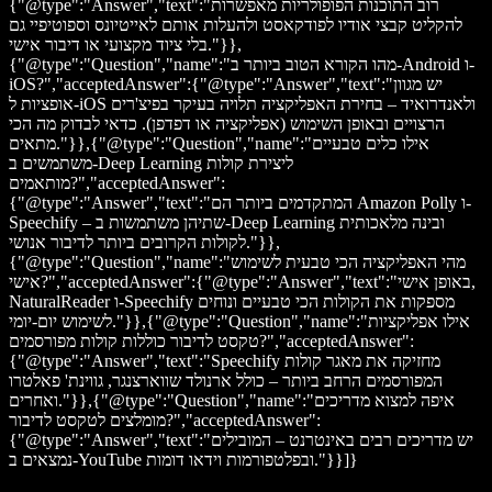
{"@type":"Answer","text":"רוב התוכנות הפופולריות מאפשרות
להקליט קבצי אודיו לפודקאסט ולהעלות אותם לאייטיונס וספוטיפיי גם
בלי ציוד מקצועי או דיבור אישי."}},
{"@type":"Question","name":"מהו הקורא הטוב ביותר ב-Android ו-
iOS?","acceptedAnswer":{"@type":"Answer","text":"יש מגוון
אופציות ל-iOS ולאנדרואיד – בחירת האפליקציה תלויה בעיקר בפיצ'רים
הרצויים ובאופן השימוש (אפליקציה או דפדפן). כדאי לבדוק מה הכי
מתאים."}},{"@type":"Question","name":"אילו כלים טבעיים
משתמשים ב-Deep Learning ליצירת קולות
מותאמים?","acceptedAnswer":
{"@type":"Answer","text":"המתקדמים ביותר הם Amazon Polly ו-
Speechify – שתיהן משתמשות ב-Deep Learning ובינה מלאכותית
לקולות הקרובים ביותר לדיבור אנושי."}},
{"@type":"Question","name":"מהי האפליקציה הכי טבעית לשימוש
אישי?","acceptedAnswer":{"@type":"Answer","text":"באופן אישי,
NaturalReader ו-Speechify מספקות את הקולות הכי טבעיים ונוחים
לשימוש יום-יומי."}},{"@type":"Question","name":"אילו אפליקציות
טקסט לדיבור כוללות קולות מפורסמים?","acceptedAnswer":
{"@type":"Answer","text":"Speechify מחזיקה את מאגר קולות
המפורסמים הרחב ביותר – כולל ארנולד שווארצנגר, גווינת' פאלטרו
ואחרים."}},{"@type":"Question","name":"איפה למצוא מדריכים
מומלצים לטקסט לדיבור?","acceptedAnswer":
{"@type":"Answer","text":"יש מדריכים רבים באינטרנט – המובילים
נמצאים ב-YouTube ובפלטפורמות וידאו דומות."}}]}