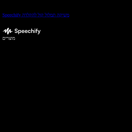
Speechify משיקה תמלול קול להקלדה
לכתוב פי 5 מהר יותר עם הכתבה קולית
מוצרים
למידע נוסף