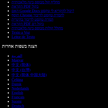
מחליף קול מבוסס בינה מלאכותית
הקראת PDF בקול
האם Google Docs יכול להקריא לי טקסט?
תוסף Chrome להמרת טקסט לדיבור
המרת טקסט לדיבור בהינדית
הקראת PDF בקול רם
מחולל קולות מבוסס בינה מלאכותית
Texto a Voz
Leitor de Texto
הצגה בשפות אחרות
العربية
Magyar
中文 (简体)
中文 (台灣)
中文 (简体 中国大陆)
Čeština
Dansk
Nederlands
English
Français
Suomi
Deutsch