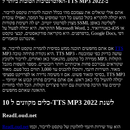
האלטרנטיבות הטובות ביותר ל-TTS MP3 ב-2022
אתם אולי שואלים את עצמכם מהי בכלל תוכנה להמרת טקסט לדיבור.
היא יכולה להקריא בקול כמעט כל דבר שמופיע על המסך, ואפילו עובדת
מצוין לסרטוני יוטיוב. יש לה רשימת פקודות SSML לשליטה באופן
ההקראה. היא יכולה לפעול על Microsoft Word, באנדרואיד, ב-iOS או
בדפדפנים. היא מקריאה פודקאסטים, קבצי טקסט, Google Docs, דפי
אינטרנט ומאמרים.
TTS
אם אתם מחפשים תוכנה ממש בסיסית להמרת טקסט לדיבור, אז
MP3 היא נקודת פתיחה טובה. TTS MP3 עושה בדיוק כפי שמובטח -
ממירה כל טקסט, מהנאמר כאן ואחרים, לדיבור ולקובץ MP3. הקולות
שקוראים עבורכם פחות איכותיים ויותר רובוטיים. מספר השפות מוגבל
מאוד. השירות חינמי, ותוכלו להכניס עד 3,000 תווים בכל פעם. מאוד
בסיסי ומאוד פשוט. אם זו משימה נדירה או לפרויקט ספציפי, TTS MP3
יכולה להועיל בלי כאב ראש. אם אתם צריכים פתרון קבוע או יומיומי –
קיימים עוד הרבה פתרונות עם יותר פיצ'רים וקולות. הכל תלוי בחוויית
ההאזנה שאתם מחפשים.
10 כלים מקוונים ל-TTS MP3 לשנת 2022
ReadLoud.net
הוא עוד שירות חינמי לחלוטין של טקסט לדיבור, וכמו
ReadLoud.net