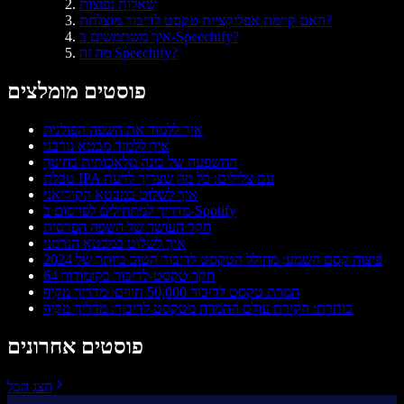
שאלות נפוצות
האם קיימת אפליקציית טקסט לדיבור מוצלחת?
איך משתמשים ב-Speechify?
מה זה Speechify?
פוסטים מומלצים
איך ללמוד את השפה הפולנית
איך ללמוד מבטא נורבגי
ההשפעה של בינה מלאכותית בחינוך
טבלת IPA עם צלילים: כל מה שצריך לדעת
איך לשלוט במבטא הקוריאני
מדריך למתחילים לפרסום ב-Spotify
חקר העושר של השפה הפרסית
איך לשלוט במבטא הגרמני
פיצוח קסם השמע: מחולל הטקסט לדיבור הטוב ביותר של 2024
חקר טקסט‑לדיבור בקומודור 64
המרת טקסט לדיבור 50,000 תווים: מדריך מקיף
כותרת: חקירת עולם ההמרה מטקסט לדיבור: מדריך מקיף
פוסטים אחרונים
הצג הכל