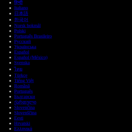
हिन्दी
Italiano
日本語
한국어
Norsk bokmål
Polski
Português Brasileiro
Русский
Українська
Español
Español (México)
Svenska
ไทย
Türkçe
Tiếng Việt
Română
Português
Български
ქართული
Slovenčina
Slovenščina
Eesti
Hrvatski
Ελληνικά