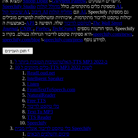
. ליוצרים ולעסקים,
Gwyneth Paltrow
ו-
Snoop Dogg
למצוא את
,
מחולל קולות AI
מספקת כלים מתקדמים, כולל
Speechify Studio
. Speechify גם מספקת
מחליף קולות AI
וגם
דיבוב AI
,
שיבוטי קול AI
יכולות טקסט לדיבור מתקדמות, איכותיות ומשתלמות למוצרים מובילים
The Wall Street
שלה. הופיעה ב-
API לטקסט לדיבור
באמצעות ה-
וגופי חדשות נוספים, Speechify
TechCrunch
,
Forbes
,
CNBC
,
Journal
,
speechify.com/news
היא ספקית טקסט לדיבור הגדולה בעולם. בקרו ב-
למידע נוסף.
speechify.com/press
ו-
speechify.com/blog
תוכן העניינים
האלטרנטיבות הטובות ביותר ל-TTS MP3 ב-2022
10 כלים מקוונים ל-TTS MP3 לשנת 2022
ReadLoud.net
Intelligent Speaker
Listen
FromTextToSpeech.com
NaturalReader
Free TTS
כלי טקסט לדיבור
Text To MP3
TTS Reader
Speechify
כלי טקסט לדיבור אונליין מבית Speechify
סיכום והשלבים הבאים