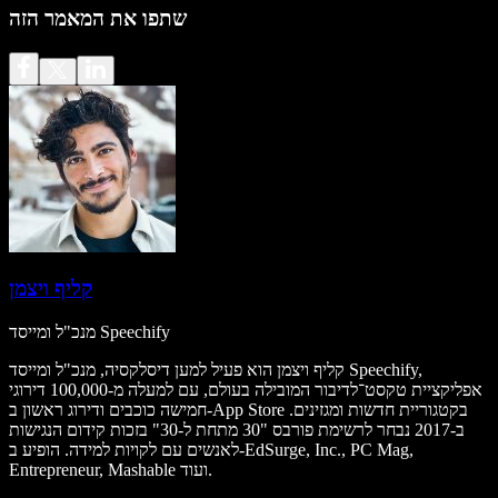
שתפו את המאמר הזה
קליף ויצמן
מנכ"ל ומייסד Speechify
קליף ויצמן הוא פעיל למען דיסלקסיה, מנכ"ל ומייסד Speechify,
אפליקציית טקסט־לדיבור המובילה בעולם, עם למעלה מ-100,000 דירוגי
חמישה כוכבים ודירוג ראשון ב-App Store בקטגוריית חדשות ומגזינים.
ב-2017 נבחר לרשימת פורבס "30 מתחת ל-30" בזכות קידום הנגישות
לאנשים עם לקויות למידה. הופיע ב-EdSurge, Inc., PC Mag,
Entrepreneur, Mashable ועוד.