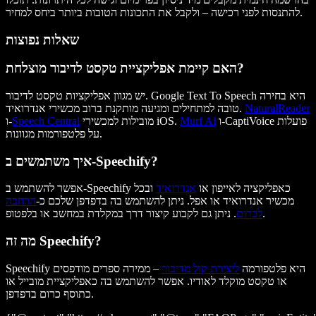
להתנסות לפני רכישה – ולקבל את התכונות הטובות ביותר ביחס למחיר.
שאלות נפוצות
האם קיימת אפליקציית טקסט לדיבור מוצלחת?
יש מגוון אפליקציות טקסט לדיבור. Google Text To Speech היא בחירה
NaturalReader
טובה למתחילים ומגיעה מותקנת ברוב מכשירי אנדרואיד.
ו-CaptiVoice פועלות
Murf Al
מובילות למכשירי iOS.
Speech Central
ו-
על פלטפורמות מגוונות.
איך משתמשים ב-Speechify?
אפשר להשתמש ב-Speechify כאפליקציה לאייפון או
אנדרואיד
ובכל
מכשיר אנדרואיד או אפל. ניתן להשתמש בה בדפדפן שלכם כ-
הרחבה
. ניתן גם לקבוע קיצור דרך במקלדת במחשב או בלפטופ.
לכרום
מה זה Speechify?
Speechify היא פלטפורמה
ליצירת קול מדיבור
– ממירה ספרים מודפסים
או טקסט מוקלד לאודיו. אפשר להשתמש בה כאפליקציית מובייל או
כתוסף כרום בדפדפן.