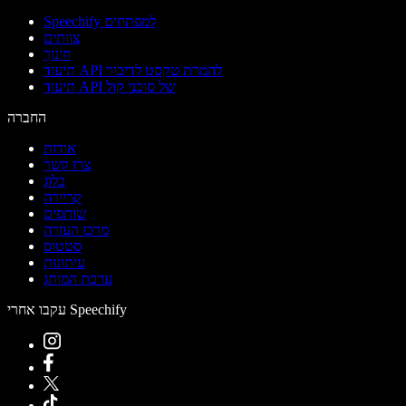
Speechify למפתחים
צוותים
חינוך
תיעוד API להמרת טקסט לדיבור
תיעוד API של סוכני קול
החברה
אודות
צרו קשר
בלוג
קריירה
שותפים
מרכז העזרה
סטטוס
עיתונות
ערכת המותג
עקבו אחרי Speechify