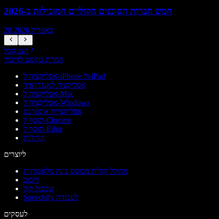
חמש חברות הסוכנים הקוליים המובילות ב-2026
28 באפריל 2026
הצג הכל
המרת טקסט לדיבור
אפליקציה ל-iPhone ול-iPad
אפליקציה לאנדרואיד
אפליקציה ל-Mac
אפליקציה ל-Windows
אפליקציית אינטרנט
תוסף ל-Chrome
תוסף ל-Edge
הורדות
ליוצרים
מחולל קולות מבוסס בינה מלאכותית
דיבוב
שכפול קול
Speechify לעבודה
לעסקים