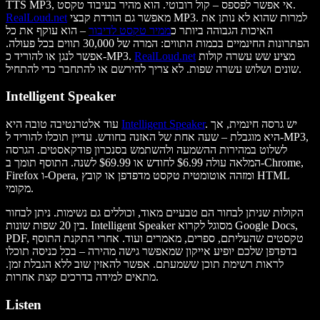
TTS MP3, אי אפשר לפספס – קול רובוטי. הוא מהיר בעיבוד טקסט.
מאפשר גם הורדת קבצי MP3. למרות שהוא לא נותן את
RealLoud.net
האיכות הגבוהה ביותר כ
ממיר טקסט לדיבור
– הוא עוקף את כל
הפתרונות החינמיים בכמות התווים: המרה של 30,000 תווים בכל פעולה.
מציע שש עשרה קולות
RealLoud.net
אפשר לנגן או להוריד כ-MP3.
שונים ושלוש עשרה שפות. לא צריך להירשם או להתחבר כדי להתחיל.
Intelligent Speaker
. יש גרסה חינמית, אך
Intelligent Speaker
עוד אלטרנטיבה טובה היא
היא מוגבלת – שעה אחת של האזנה בחודש. עדיין תוכלו להוריד ל-MP3,
לשלוט במהירות ההשמעה ולהשתמש בסנכרון פודקאסטים. הגרסה
המלאה עולה $6.99 לחודש או $69.99 לשנה. התוסף תומך ב-Chrome,
Firefox ו-Opera, ומזהה אוטומטית טקסט מדפדפן או קובץ HTML
מקומי.
הקולות שניתן לבחור הם טבעיים מאוד, וכוללים גם נשימות. ניתן לבחור
בין 20 שפות שונות. Intelligent Speaker מסוגל לקרוא Google Docs,
PDF, טקסטים שהעליתם, ספרים, מאמרים ועוד. אחרי התקנת התוסף
בדפדפן שלכם יופיע אייקון שמאפשר גישה מהירה – בכל כניסה תוכלו
לראות רשימת תוכן ששמעתם. אפשר להאזין שוב ללא הגבלת זמן.
מתאים למידה בדרכים קצת אחרות.
Listen