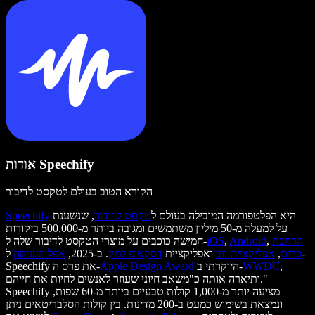
אודות Speechify
הקורא הטוב בעולם לטקסט לדיבור
היא הפלטפורמה המובילה בעולם ל
טקסט לדיבור
, שנשענת
Speechify
על למעלה מ-50 מיליון משתמשים ומגובה ביותר מ-500,000 ביקורות
הרחבת
,
Android
,
iOS
חמישה כוכבים על מוצרי הטקסט לדיבור שלה ל-
כרום
,
אפליקציית ווב
ואפליקציית
דסקטופ למק
. ב-2025,
אפל העניקה
ל-
,
WWDC
היוקרתי ב-
Apple Design Award
Speechify את פרס ה-
ותיארה אותה כ"משאב חיוני שעוזר לאנשים לחיות את חייהם."
Speechify מציעה יותר מ-1,000 קולות טבעיים ביותר מ-60 שפות,
ונמצאת בשימוש כמעט ב-200 מדינות. בין קולות הסלבריטאים ניתן