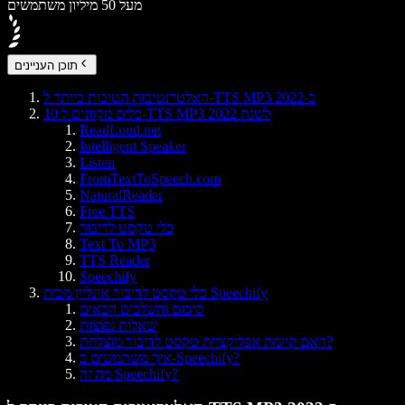
מעל 50 מיליון משתמשים
תוכן העניינים
האלטרנטיבות הטובות ביותר ל-TTS MP3 ב-2022
10 כלים מקוונים ל-TTS MP3 לשנת 2022
ReadLoud.net
Intelligent Speaker
Listen
FromTextToSpeech.com
NaturalReader
Free TTS
כלי טקסט לדיבור
Text To MP3
TTS Reader
Speechify
כלי טקסט לדיבור אונליין מבית Speechify
סיכום והשלבים הבאים
שאלות נפוצות
האם קיימת אפליקציית טקסט לדיבור מוצלחת?
איך משתמשים ב-Speechify?
מה זה Speechify?