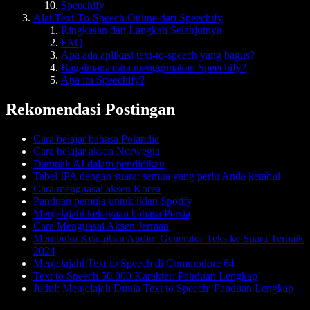
Speechify
Alat Text-To-Speech Online dari Speechify
Ringkasan dan Langkah Selanjutnya
FAQ
Apa ada aplikasi text-to-speech yang bagus?
Bagaimana cara menggunakan Speechify?
Apa itu Speechify?
Rekomendasi Postingan
Cara belajar bahasa Polandia
Cara belajar aksen Norwegia
Dampak AI dalam pendidikan
Tabel IPA dengan suara: semua yang perlu Anda ketahui
Cara menguasai aksen Korea
Panduan pemula untuk iklan Spotify
Menjelajahi kekayaan bahasa Persia
Cara Menguasai Aksen Jerman
Membuka Keajaiban Audio: Generator Teks ke Suara Terbaik
2024
Menjelajahi Text to Speech di Commodore 64
Text to Speech 50.000 Karakter: Panduan Lengkap
Judul: Menjelajah Dunia Text to Speech: Panduan Lengkap