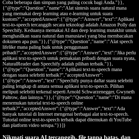
Coba beberapa dan simpan yang paling cocok bagi Anda."}},
{"@type":"Question","name":"Alat sintesis suara natural mana
yang memakai deep learning atau e-learning untuk suara
kustom?","acceptedAnswer":{"@type":"Answer","text":"Aplikasi
text-to-speech tercanggih secara teknologi adalah Amazon Polly dan
Speechify. Keduanya memakai AI dan deep learning mutakhir untuk
menghasilkan suara natural dan manusiawi yang bisa membacakan
dokumen apa pun."}},{"@type":"Question","name":"Alat speech
lifelike mana paling baik untuk penggunaan
pribadi?","acceptedAnswer":{"@type":"Answer","text":"Jika perlu
aplikasi text-to-speech untuk pemakaian pribadi dengan suara nyata,
NaturalReader dan Speechify adalah pilihan terbaik."}},
{"@type":"Question","name":"Aplikasi text-to-speech mana
dengan suara selebriti terbaik?","acceptedAnswer":
{"@type":"Answer","text":"Speechify punya daftar suara selebriti
paling lengkap di antara semua aplikasi text-to-speech. Pilihan
meliputi selebriti terkenal seperti Arnold Schwarzenegger, Gwyneth
Paltrow, dan lainnya."}},{"@type":"Question","name":"Di mana
menemukan tutorial text-to-speech online
terbaik?","acceptedAnswer":{"@type":"Answer","text":"Ada
banyak tutorial di Internet mengenai berbagai alat text-to-speech.
Tutorial online text-to-speech terbaik dapat ditemukan di YouTube
dan platform video serupa."}}]}
Nikmati suara AI tercanggih, file tanpa batas, dan