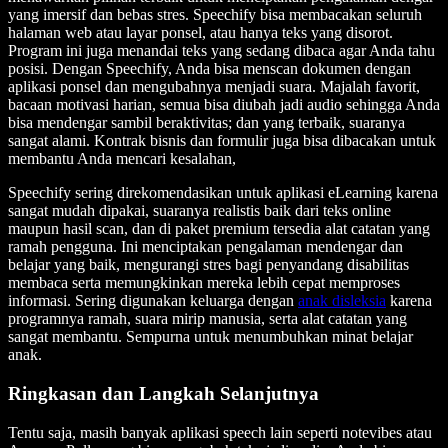
yang imersif dan bebas stres. Speechify bisa membacakan seluruh
halaman web atau layar ponsel, atau hanya teks yang disorot.
Program ini juga menandai teks yang sedang dibaca agar Anda tahu
posisi. Dengan Speechify, Anda bisa menscan dokumen dengan
aplikasi ponsel dan mengubahnya menjadi suara. Majalah favorit,
bacaan motivasi harian, semua bisa diubah jadi audio sehingga Anda
bisa mendengar sambil beraktivitas; dan yang terbaik, suaranya
sangat alami. Kontrak bisnis dan formulir juga bisa dibacakan untuk
membantu Anda mencari kesalahan,
Speechify sering direkomendasikan untuk aplikasi eLearning karena
sangat mudah dipakai, suaranya realistis baik dari teks online
maupun hasil scan, dan di paket premium tersedia alat catatan yang
ramah pengguna. Ini menciptakan pengalaman mendengar dan
belajar yang baik, mengurangi stres bagi penyandang disabilitas
membaca serta memungkinkan mereka lebih cepat memproses
informasi. Sering digunakan keluarga dengan
anak disleksia
karena
programnya ramah, suara mirip manusia, serta alat catatan yang
sangat membantu. Sempurna untuk menumbuhkan minat belajar
anak.
Ringkasan dan Langkah Selanjutnya
Tentu saja, masih banyak aplikasi speech lain seperti notevibes atau