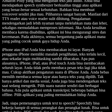
Amazon Polly yang bisa mengubah teks jadi audio. Anda bisa
mendapatkan speech synthesizer berkualitas tinggi atau aplikasi
yang benar-benar sesuai kebutuhan. Bahkan bisa membuat
voiceover sendiri jika mau. Pilihannya sangat banyak. Manfaat dari
TTS reader atau voice reader sulit dihitung. Pengalaman
mendengarkan jadi lebih nyaman tanpa melelahkan mata dan leher,
sekaligus memudahkan memproses informasi. Jika Anda kesulitan
membaca karena disabilitas, aplikasi ini bisa mengurangi stres dan
kecemasan. Pada akhirnya, semua bergantung pada aplikasi mana
yang paling cocok untuk gaya hidup Anda.
iPhone atau iPad Anda bisa membacakan isi layar. Banyak
pengguna iPhone memiliki masalah penglihatan, teks terlalu kecil,
atau sekadar ingin multitasking sambil dibacakan. Apa pun
alasannya, iPhone, iPad, atau iPod touch Anda bisa membacakan
seluruh layar. Anda tidak perlu membaca pesan teks lagi jika tidak
mau. Cukup aktifkan pengaturan suara di iPhone Anda. Anda bebas
memilih membaca semua layar atau hanya teks yang dipilih. Tak
hanya artikel dan media sosial, Anda juga bisa mendengarkan teks
saat sedang mengetik. Pilih suara narator sendiri dan berbagai
bahasa. Ada pula aplikasi untuk transkripsi; beberapa bahkan bisa
offline. Pilih aplikasi yang paling memudahkan hidup Anda.
Jadi, siapa pemenangnya untuk text to speech? Speechify bisa
bekerja hampir di semua perangkat dan perangkat lunak. Bisa untuk