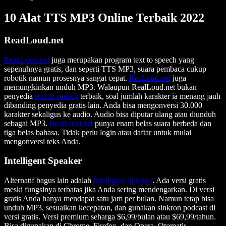
10 Alat TTS MP3 Online Terbaik 2022
ReadLoud.net
ReadLoud.net
juga merupakan program text to speech yang
sepenuhnya gratis, dan seperti TTS MP3, suara pembaca cukup
robotik namun prosesnya sangat cepat.
ReaLoud.net
juga
memungkinkan unduh MP3. Walaupun RealLoud.net bukan
penyedia
text to speech
terbaik, soal jumlah karakter ia menang jauh
dibanding penyedia gratis lain. Anda bisa mengonversi 30.000
karakter sekaligus ke audio. Audio bisa diputar ulang atau diunduh
sebagai MP3.
RealLoud.net
punya enam belas suara berbeda dan
tiga belas bahasa. Tidak perlu login atau daftar untuk mulai
mengonversi teks Anda.
Intelligent Speaker
Alternatif bagus lain adalah
Intelligent Speaker
. Ada versi gratis
meski fungsinya terbatas jika Anda sering mendengarkan. Di versi
gratis Anda hanya mendapat satu jam per bulan. Namun tetap bisa
unduh MP3, sesuaikan kecepatan, dan gunakan sinkron podcast di
versi gratis. Versi premium seharga $6,99/bulan atau $69,99/tahun.
Bisa digunakan di Chrome, Firefox, dan Opera. Otomatis