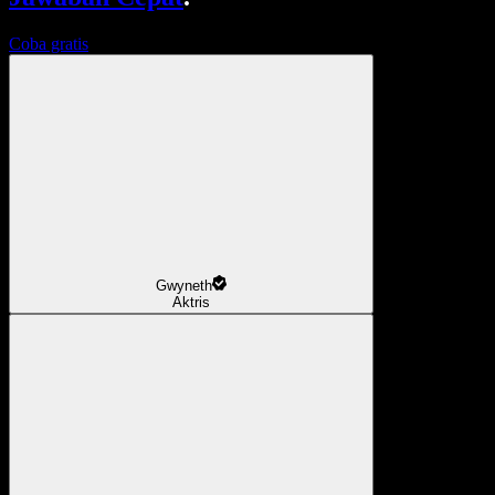
Coba gratis
Gwyneth
Aktris