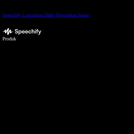
Speechify Luncurkan Dikte Pengetikan Suara
Menulis 5× lebih cepat dengan dikte suara
Produk
Pelajari lebih lanjut