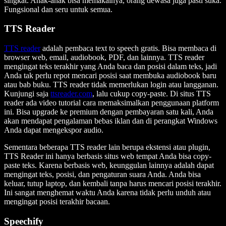
singkat. Anak-anak bisa memakainya, orang dewasa juga pasti suka.
Fungsional dan seru untuk semua.
TTS Reader
TTS reader
adalah pembaca text to speech gratis. Bisa membaca di
browser web, email, audiobook, PDF, dan lainnya. TTS reader
mengingat teks terakhir yang Anda baca dan posisi dalam teks, jadi
Anda tak perlu repot mencari posisi saat membuka audiobook baru
atau bab buku. TTS reader tidak memerlukan login atau langganan.
Kunjungi saja
ttsreader.com
, lalu cukup copy-paste. Di situs TTS
reader ada video tutorial cara memaksimalkan penggunaan platform
ini. Bisa upgrade ke premium dengan pembayaran satu kali, Anda
akan mendapat pengalaman bebas iklan dan di perangkat Windows
Anda dapat mengekspor audio.
Sementara beberapa TTS reader lain berupa ekstensi atau plugin,
TTS Reader ini hanya berbasis situs web tempat Anda bisa copy-
paste teks. Karena berbasis web, keunggulan lainnya adalah dapat
mengingat teks, posisi, dan pengaturan suara Anda. Anda bisa
keluar, tutup laptop, dan kembali tanpa harus mencari posisi terakhir.
Ini sangat menghemat waktu Anda karena tidak perlu unduh atau
mengingat posisi terakhir bacaan.
Speechify