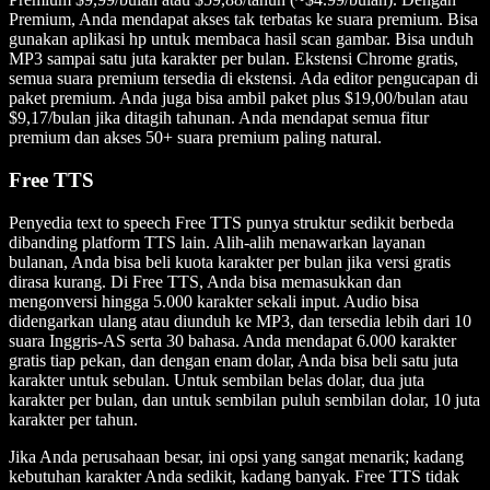
Premium, Anda mendapat akses tak terbatas ke suara premium. Bisa
gunakan aplikasi hp untuk membaca hasil scan gambar. Bisa unduh
MP3 sampai satu juta karakter per bulan. Ekstensi Chrome gratis,
semua suara premium tersedia di ekstensi. Ada editor pengucapan di
paket premium. Anda juga bisa ambil paket plus $19,00/bulan atau
$9,17/bulan jika ditagih tahunan. Anda mendapat semua fitur
premium dan akses 50+ suara premium paling natural.
Free TTS
Penyedia text to speech Free TTS punya struktur sedikit berbeda
dibanding platform TTS lain. Alih-alih menawarkan layanan
bulanan, Anda bisa beli kuota karakter per bulan jika versi gratis
dirasa kurang. Di Free TTS, Anda bisa memasukkan dan
mengonversi hingga 5.000 karakter sekali input. Audio bisa
didengarkan ulang atau diunduh ke MP3, dan tersedia lebih dari 10
suara Inggris-AS serta 30 bahasa. Anda mendapat 6.000 karakter
gratis tiap pekan, dan dengan enam dolar, Anda bisa beli satu juta
karakter untuk sebulan. Untuk sembilan belas dolar, dua juta
karakter per bulan, dan untuk sembilan puluh sembilan dolar, 10 juta
karakter per tahun.
Jika Anda perusahaan besar, ini opsi yang sangat menarik; kadang
kebutuhan karakter Anda sedikit, kadang banyak. Free TTS tidak