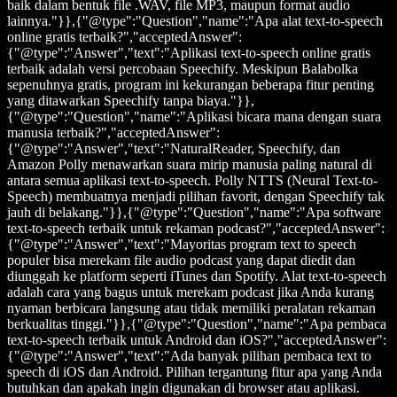
baik dalam bentuk file .WAV, file MP3, maupun format audio
lainnya."}},{"@type":"Question","name":"Apa alat text-to-speech
online gratis terbaik?","acceptedAnswer":
{"@type":"Answer","text":"Aplikasi text-to-speech online gratis
terbaik adalah versi percobaan Speechify. Meskipun Balabolka
sepenuhnya gratis, program ini kekurangan beberapa fitur penting
yang ditawarkan Speechify tanpa biaya."}},
{"@type":"Question","name":"Aplikasi bicara mana dengan suara
manusia terbaik?","acceptedAnswer":
{"@type":"Answer","text":"NaturalReader, Speechify, dan
Amazon Polly menawarkan suara mirip manusia paling natural di
antara semua aplikasi text-to-speech. Polly NTTS (Neural Text-to-
Speech) membuatnya menjadi pilihan favorit, dengan Speechify tak
jauh di belakang."}},{"@type":"Question","name":"Apa software
text-to-speech terbaik untuk rekaman podcast?","acceptedAnswer":
{"@type":"Answer","text":"Mayoritas program text to speech
populer bisa merekam file audio podcast yang dapat diedit dan
diunggah ke platform seperti iTunes dan Spotify. Alat text-to-speech
adalah cara yang bagus untuk merekam podcast jika Anda kurang
nyaman berbicara langsung atau tidak memiliki peralatan rekaman
berkualitas tinggi."}},{"@type":"Question","name":"Apa pembaca
text-to-speech terbaik untuk Android dan iOS?","acceptedAnswer":
{"@type":"Answer","text":"Ada banyak pilihan pembaca text to
speech di iOS dan Android. Pilihan tergantung fitur apa yang Anda
butuhkan dan apakah ingin digunakan di browser atau aplikasi.