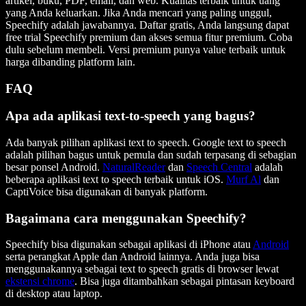
artikel, buku, PDF, email, dan web. Kualitas terbaik untuk uang
yang Anda keluarkan. Jika Anda mencari yang paling unggul,
Speechify adalah jawabannya. Daftar gratis, Anda langsung dapat
free trial Speechify premium dan akses semua fitur premium. Coba
dulu sebelum membeli. Versi premium punya value terbaik untuk
harga dibanding platform lain.
FAQ
Apa ada aplikasi text-to-speech yang bagus?
Ada banyak pilihan aplikasi text to speech. Google text to speech
adalah pilihan bagus untuk pemula dan sudah terpasang di sebagian
besar ponsel Android.
NaturalReader
dan
Speech Central
adalah
beberapa aplikasi text to speech terbaik untuk iOS.
Murf Al
dan
CaptiVoice bisa digunakan di banyak platform.
Bagaimana cara menggunakan Speechify?
Speechify bisa digunakan sebagai aplikasi di iPhone atau
Android
serta perangkat Apple dan Android lainnya. Anda juga bisa
menggunakannya sebagai text to speech gratis di browser lewat
ekstensi chrome
. Bisa juga ditambahkan sebagai pintasan keyboard
di desktop atau laptop.