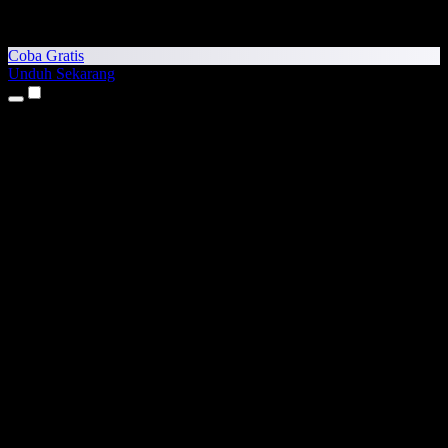
Coba Gratis
Unduh Sekarang
Produk
Teks ke Suara
Aplikasi iPhone & iPad
Aplikasi Android
Ekstensi Chrome
Ekstensi Edge
Aplikasi Web
Aplikasi Mac
Aplikasi Windows