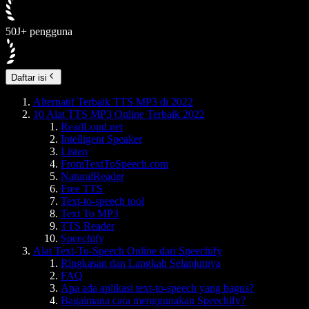
50J+ pengguna
Daftar isi
Alternatif Terbaik TTS MP3 di 2022
10 Alat TTS MP3 Online Terbaik 2022
ReadLoud.net
Intelligent Speaker
Listen
FromTextToSpeech.com
NaturalReader
Free TTS
Text-to-speech tool
Text To MP3
TTS Reader
Speechify
Alat Text-To-Speech Online dari Speechify
Ringkasan dan Langkah Selanjutnya
FAQ
Apa ada aplikasi text-to-speech yang bagus?
Bagaimana cara menggunakan Speechify?