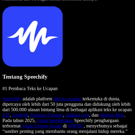
Tentang Speechify
#1 Pembaca Teks ke Ucapan
Speechify
adalah platform
teks ke ucapan
terkemuka di dunia,
dipercaya oleh lebih dari 50 juta pengguna dan didukung oleh lebih
dari 500.000 ulasan bintang lima di berbagai aplikasi teks ke ucapan
iOS
,
Android
,
Ekstensi Chrome
,
aplikasi web
, dan
desktop Mac
.
Pada tahun 2025,
Apple memberikan
Speechify penghargaan
terhormat
Apple Design Award
di
WWDC
, menyebutnya sebagai
“sumber penting yang membantu orang menjalani hidup mereka.”