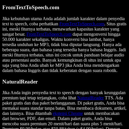
FromTextToSpeech.com
Jika kebutuhan utama Anda adalah jumlah karakter dalam penyedia
text to speech, coba perhatikan
FromTextToSpeech.com
. Situs gratis
ini, meski fiturnya terbatas, menawarkan kapasitas karakter yang
sangat besar.
FromTextToSpeech.com
dapat mengonversi hingga
50.000 karakter sekaligus. Waktu konversi bisa lambat, hanya
tersedia unduhan ke MP3, tidak bisa diputar langsung. Hanya ada
beberapa suara, dan bahasa yang tersedia hanya bahasa Inggris. Jadi
meski fiturnya terbatas, situs ini cocok untuk panduan belajar audio
atau presentasi audio. Banyak kemungkinan di situs ini untuk apa
saja yang bisa Anda ubah ke MP3 jika Anda bisa mendengarkan
dalam bahasa Inggris dan tidak keberatan dengan suara robotik.
NaturalReader
Jika Anda ingin penyedia text to speech dengan banyak keunggulan
premium tapi tetap terjangkau, coba lihat
NaturalReader
TTS. Ada
paket gratis dan dua paket berlangganan. Di paket gratis, Anda bisa
memakai suara standar tanpa batas. Bisa membaca dokumen, artikel,
dan lainnya. Bisa ditambah
ekstensi Chrome
untuk membacakan
dari browser, PDF, dan email. Dalam paket gratis, Anda bisa
mencoba suara premium 20 menit/hari dan suara plus 5 menit/hari.
Premium $9,99/bulan atau $59,88/tahun (~$4.99/bulan). Dengan