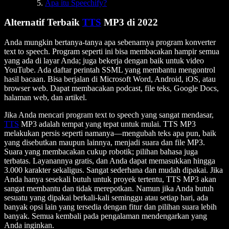
Apa itu Speechify?
Alternatif Terbaik
TTS
MP3 di 2022
Anda mungkin bertanya-tanya apa sebenarnya program konverter
text to speech. Program seperti ini bisa membacakan hampir semua
yang ada di layar Anda; juga bekerja dengan baik untuk video
YouTube. Ada daftar perintah SSML yang membantu mengontrol
hasil bacaan. Bisa berjalan di Microsoft Word, Android, iOS, atau
browser web. Dapat membacakan podcast, file teks, Google Docs,
halaman web, dan artikel.
Jika Anda mencari program text to speech yang sangat mendasar,
TTS
MP3 adalah tempat yang tepat untuk mulai. TTS MP3
melakukan persis seperti namanya—mengubah teks apa pun, baik
yang disebutkan maupun lainnya, menjadi suara dan file MP3.
Suara yang membacakan cukup robotik; pilihan bahasa juga
terbatas. Layanannya gratis, dan Anda dapat memasukkan hingga
3.000 karakter sekaligus. Sangat sederhana dan mudah dipakai. Jika
Anda hanya sesekali butuh untuk proyek tertentu, TTS MP3 akan
sangat membantu dan tidak merepotkan. Namun jika Anda butuh
sesuatu yang dipakai berkali-kali seminggu atau setiap hari, ada
banyak opsi lain yang tersedia dengan fitur dan pilihan suara lebih
banyak. Semua kembali pada pengalaman mendengarkan yang
Anda inginkan.