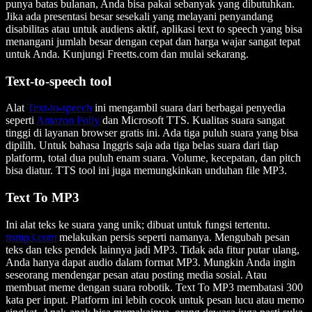
punya batas bulanan, Anda bisa pakai sebanyak yang dibutuhkan.
Jika ada presentasi besar sesekali yang melayani penyandang
disabilitas atau untuk audiens aktif, aplikasi text to speech yang bisa
menangani jumlah besar dengan cepat dan harga wajar sangat tepat
untuk Anda. Kunjungi Freetts.com dan mulai sekarang.
Text-to-speech tool
Alat
Text-to-speech
ini mengambil suara dari berbagai penyedia
seperti
Amazon Polly
dan Microsoft TTS. Kualitas suara sangat
tinggi di layanan browser gratis ini. Ada tiga puluh suara yang bisa
dipilih. Untuk bahasa Inggris saja ada tiga belas suara dari tiap
platform, total dua puluh enam suara. Volume, kecepatan, dan pitch
bisa diatur. TTS tool ini juga memungkinkan unduhan file MP3.
Text To MP3
Ini alat teks ke suara yang unik; dibuat untuk fungsi tertentu.
ttsmp3.com
melakukan persis seperti namanya. Mengubah pesan
teks dan teks pendek lainnya jadi MP3. Tidak ada fitur putar ulang,
Anda hanya dapat audio dalam format MP3. Mungkin Anda ingin
seseorang mendengar pesan atau posting media sosial. Atau
membuat meme dengan suara robotik. Text To MP3 membatasi 300
kata per input. Platform ini lebih cocok untuk pesan lucu atau memo