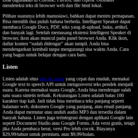
mendeteksi teks di browser web dan file html lokal.
Pilihan suaranya lebih manusiawi, bahkan dapat meniru pernapasan.
Bisa memilih dua puluh bahasa berbeda. Intelligent Speaker dapat
membaca Google Docs, PDF, teks yang di-upload, buku, artikel,
dan banyak lagi. Setelah memasang ekstensi Intelligent Speaker di
browser, ikon akan muncul pada panel browser Anda. Klik ikon,
daftar konten “sudah didengar” akan tampil. Anda bisa
mendengarkan kembali tanpa mengurangi sisa waktu Anda. Cara
yang bagus untuk belajar dengan cara baru.
Listen
Listen adalah situs
teks ke suara
yang cepat dan mudah, memakai
Google text to speech API untuk mengonversi teks pendek menjadi
suara. Karena memakai suara Google, Anda bisa mendengar salah
satu suara sintetis terbaik. Kekurangan Listen adalah batas 100
karakter tiap kali. Jadi tidak bisa membaca teks panjang seperti
halaman web, dokumen Google yang panjang, atau email panjang.
Anda dapat memutar atau unduh audio MP3 dan tersedia dalam
banyak bahasa. Listen juga terintegrasi dengan aplikasi Google lain
seperti Document Studio atau Google Forms. Ada versi gratis, tetapi
jika Anda pembaca berat, versi Pro lebih cocok. Biayanya
$29,99/tahun untuk premium, atau $9,99/bulan.