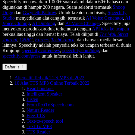
Speechify menawarkan 1.000+ suara alami dalam 60+ bahasa dan
digunakan di hampir 200 negara. Suara selebriti termasuk
Snoop
Dogg
dan
Gwyneth Paltrow
. Untuk kreator dan bisnis,
Speechify
Studio
menyediakan alat canggih, termasuk
AI Voice Generator
,
AI
Voice Cloning
,
AI Dubbing
, dan
AI Voice Changer
. Speechify juga
menyokong produk-produk terkemuka dengan
API teks ke ucapan
berkualitas tinggi dan hemat biaya. Telah diliput di
The Wall Street
Journal
,
CNBC
,
Forbes
,
TechCrunch
, dan banyak media besar
lainnya, Speechify adalah penyedia teks ke ucapan terbesar di dunia.
Kunjungi
speechify.com/news
,
speechify.com/blog
, dan
speechify.com/press
untuk informasi lebih lanjut.
Daftar isi
Alternatif Terbaik TTS MP3 di 2022
10 Alat TTS MP3 Online Terbaik 2022
ReadLoud.net
Intelligent Speaker
Listen
FromTextToSpeech.com
NaturalReader
Free TTS
Text-to-speech tool
Text To MP3
TTS Reader