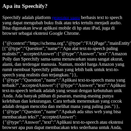
Apa itu Speechify?
Speechify adalah platform
generator suara
berbasis text to speech
yang dapat mengubah buku fisik atau teks tertulis menjadi audio.
Bisa digunakan lewat aplikasi mobile di hp atau iPad, juga di
browser sebagai ekstensi Google Chrome.
{"@context":"https://schema.org","@type":"FAQPage","mainEntity
[{"@type":"Question","name":"Apa alat text-to-speech paling
realistis?","acceptedAnswer":{"@type":"Answer","text":"Amazon
Polly dan Speechify sama-sama menawarkan suara sangat akurat,
alami, dan terdengar manusia. Namun, model harga Amazon yang
rumit membuat Speechify pilihan yang lebih baik untuk text-to-
speech yang realistis dan terjangkau."}},
{"@type":"Question","name":"Aplikasi text-to-speech mana yang
terbaik?","acceptedAnswer":{"@type":"Answer","text":"Aplikasi
text-to-speech terbaik adalah yang sesuai dengan kebutuhan unik
Anda. Ada banyak pilihan di pasaran, masing-masing punya
kelebihan dan kekurangan. Cara terbaik menemukan yang cocok
adalah dengan mencoba dan melihat mana yang paling pas."}},
{"@type":"Question","name":"Apakah ada situs web yang bisa
membacakan teks?","acceptedAnswer":
{"@type":"Answer","text":"Aplikasi text-to-speech atau ekstensi
browser apa pun dapat membacakan teks sederhana untuk Anda,