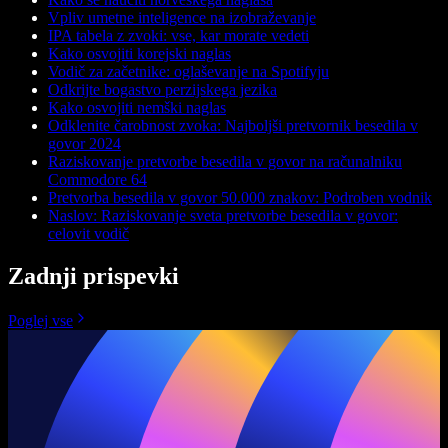
Vpliv umetne inteligence na izobraževanje
IPA tabela z zvoki: vse, kar morate vedeti
Kako osvojiti korejski naglas
Vodič za začetnike: oglaševanje na Spotifyju
Odkrijte bogastvo perzijskega jezika
Kako osvojiti nemški naglas
Odklenite čarobnost zvoka: Najboljši pretvornik besedila v
govor 2024
Raziskovanje pretvorbe besedila v govor na računalniku
Commodore 64
Pretvorba besedila v govor 50.000 znakov: Podroben vodnik
Naslov: Raziskovanje sveta pretvorbe besedila v govor:
celovit vodič
Zadnji prispevki
Poglej vse