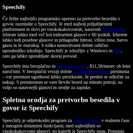
Speechify
Če želite najboljšo programsko opremo za pretvorbo besedila v
govor, razmislite o Speechify. Je med najbolj priljubljenimi
platformami in slovi po visokokakovostnih, naravnih
AI glasovih
.
Izbirate lahko med več kot tridesetimi glasovi v 60 jezikih. Izberete
lahko tudi posebne glasove in prilagodite hitrost, višino tona, barvo
glasu in še marsikaj. S toliko nastavitvami dobite odlično
uporabniško izkušnjo. Speechify je združljiv z Windows in
iOS
,
zato ga lahko uporabljate skoraj povsod.
Speechify ima brezplačno in
premium verzijo
, $11,58/mesec ob letni
naročnini. V brezplačni verziji dobite
brezplačni preizkus
premiuma
– vse premium ugodnosti lahko preizkusite, še preden se odločite za
nakup. S premiumom se vam število besed na minuto potroji, na
voljo so naravnejši glasovi in orodje za zapiske.
Spletna orodja za pretvorbo besedila v
govor iz Speechify
Speechify je odprtokodni program za
sintezo govora
v realnem času
z mnogimi dodatnimi funkcijami; med najboljšimi so
visokokakovostni glasovi, po katerih je Speechify znan. Ponujajo