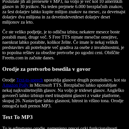
Poslušate jih ali prenesete v MP3, na voljo je več kot 10 ameriških
glasov in 30 jezikov. Na teden prejmete 6.000 brezplačnih znakov,
za šest dolarjev lahko kupite milijon znakov na mesec, za devetnajst
dolarjev dva milijona in za devetindevetdeset dolarjev deset
milijonov za leto.
Če ste veliko podjetje, je to odlična izbira; nekatere mesece boste
porabili manj, druge več. S Free TTS nimate mesečne omejitve,
naenkrat lahko porabite, kolikor želite. Če imate le nekaj velikih
predstavitev ali potrebujete več gradiva za osebe z invalidnostmi, je
to popolna rešitev za obsežne pretvorbe po ugodni ceni. Obiščite
Freetts.com in začnite danes.
Orodje za pretvorbo besedila v govor
Orodje
Text-to-speech
uporablja glasove drugih ponudnikov, kot sta
Amazon Polly
in Microsoft TTS. Brezplačno lahko uporabljate
nekaj najkvalitetnejših glasov. Na voljo je trideset glasov. Angleško
govoreči lahko izbirajo med trinajstimi glasovi z vsake platforme,
skupaj 26. Nastavljate lahko glasnost, hitrost in višino tona. Orodje
omogoča tudi prenos MP3.
Text To MP3
To je edinstveno orodje, namenjeno precej ozki funkcionalnosti.