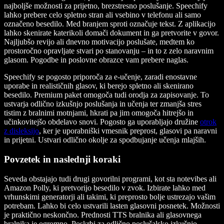
najboljše možnosti za prijetno, brezstresno poslušanje. Speechify
lahko prebere celo spletno stran ali vsebino v telefonu ali samo
označeno besedilo. Med branjem sproti označuje tekst. Z aplikacijo
lahko skenirate katerikoli domači dokument in ga pretvorite v govor.
Najljubšo revijo ali dnevno motivacijo poslušate, medtem ko
prostoročno opravljate stvari po stanovanju – in to z zelo naravnim
glasom. Pogodbe in poslovne obrazce vam prebere naglas.
Speechify se pogosto priporoča za e-učenje, zaradi enostavne
uporabe in realističnih glasov, ki berejo spletno ali skenirano
besedilo. Premium paket omogoča tudi orodja za zapisovanje. To
ustvarja odlično izkušnjo poslušanja in učenja ter zmanjša stres
tistim z bralnimi motnjami, hkrati pa jim omogoča hitrejšo in
učinkovitejšo obdelavo snovi. Pogosto ga uporabljajo družine
otrok
z disleksijo
, ker je uporabniški vmesnik preprost, glasovi pa naravni
in prijetni. Ustvari odlično okolje za spodbujanje učenja mlajših.
Povzetek in naslednji koraki
Seveda obstajajo tudi drugi govorilni programi, kot sta notevibes ali
Amazon Polly, ki pretvorijo besedilo v zvok. Izbirate lahko med
vrhunskimi generatorji ali takimi, ki preprosto bolje ustrezajo vašim
potrebam. Lahko bi celo ustvarili lasten glasovni posnetek. Možnosti
je praktično neskončno. Prednosti TTS bralnika ali glasovnega
bralnika je ogromno. Poskrbi za odlično poslušalsko izkušnjo,