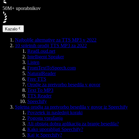
50M+ uporabnikov
Kazalo
Najboljše alternative za TTS MP3 v 2022
10 spletnih orodij TTS MP3 za 2022
ReadLoud.net
Intelligent Speaker
Listen
FromTextToSpeech.com
NaturalReader
Free TTS
Orodje za pretvorbo besedila v govor
Text To MP3
TTS Reader
Speechify
Spletna orodja za pretvorbo besedila v govor iz Speechify
Povzetek in naslednji koraki
Pogosta vprašanja
Ali obstaja dobra aplikacija za branje besedila?
Kako uporabljati Speechify?
Kaj je Speechify?