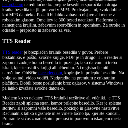
ttsmp3.com
naredi točno to: prejme besedilna sporočila in druga
kratka besedila ter jih pretvori v MP3. Predvajanja ni, zvok dobite
kot MP3 datoteko. Poslali bi lahko zabavno objavo ali meme z
robotskim glasom. Omejitev je 300 besed naenkrat. Platforma je
namenjena krajšim, zabavnim sporočilom in opombam. Za otroke in
odrasle – preprosto in zabavno za vse.
TTS Reader
TTS reader
je brezplačen bralnik besedila v govor. Prebere
brskalnike, e-pošto, zvočne knjige, PDF-je in drugo. TTS reader si
zapomni zadnje brano besedilo in pozicijo, tako da vam ni treba
iskati, kje ste ostali v knjigi ali učbeniku. Ni registracije niti
naročnine. Obiščite
ttsreader.com
, kopirajte in prilepite besedilo. Na
voljo so tudi video vodiči. Nadgradite na premium z enkratnim
plačilom. Dobili boste poslušanje brez oglasov, v sistemu Windows
pa lahko izvažate zvočne datoteke.
Medtem ko so nekateri TTS bralniki razširitve ali vtičniki, je TTS
Reader zgolj spletna stran, kamor prilepite besedilo. Ker je spletna
storitev, si zapomni vaše besedilo, pozicijo in glasovne nastavitve.
Računalnik lahko ugasnete in se vrnete točno tja, kjer ste končali.
Prihranite si čas z nadležnimi prenosi in ponovnim iskanjem mesta
branja.