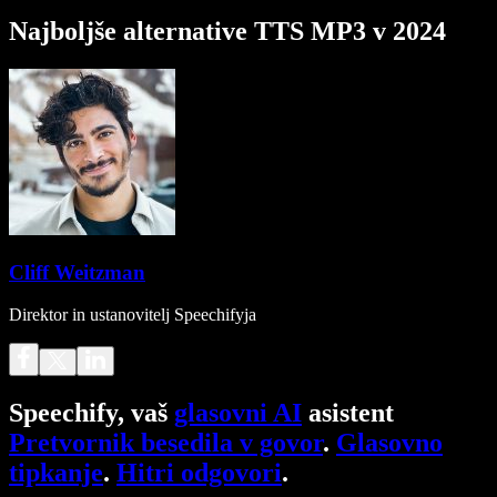
Najboljše alternative TTS MP3 v 2024
Cliff Weitzman
Direktor in ustanovitelj Speechifyja
Speechify, vaš
glasovni AI
asistent
Pretvornik besedila v govor
.
Glasovno
tipkanje
.
Hitri odgovori
.