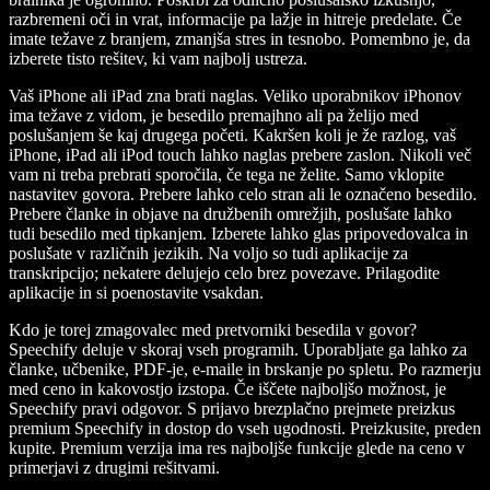
razbremeni oči in vrat, informacije pa lažje in hitreje predelate. Če
imate težave z branjem, zmanjša stres in tesnobo. Pomembno je, da
izberete tisto rešitev, ki vam najbolj ustreza.
Vaš iPhone ali iPad zna brati naglas. Veliko uporabnikov iPhonov
ima težave z vidom, je besedilo premajhno ali pa želijo med
poslušanjem še kaj drugega početi. Kakršen koli je že razlog, vaš
iPhone, iPad ali iPod touch lahko naglas prebere zaslon. Nikoli več
vam ni treba prebrati sporočila, če tega ne želite. Samo vklopite
nastavitev govora. Prebere lahko celo stran ali le označeno besedilo.
Prebere članke in objave na družbenih omrežjih, poslušate lahko
tudi besedilo med tipkanjem. Izberete lahko glas pripovedovalca in
poslušate v različnih jezikih. Na voljo so tudi aplikacije za
transkripcijo; nekatere delujejo celo brez povezave. Prilagodite
aplikacije in si poenostavite vsakdan.
Kdo je torej zmagovalec med pretvorniki besedila v govor?
Speechify deluje v skoraj vseh programih. Uporabljate ga lahko za
članke, učbenike, PDF-je, e-maile in brskanje po spletu. Po razmerju
med ceno in kakovostjo izstopa. Če iščete najboljšo možnost, je
Speechify pravi odgovor. S prijavo brezplačno prejmete preizkus
premium Speechify in dostop do vseh ugodnosti. Preizkusite, preden
kupite. Premium verzija ima res najboljše funkcije glede na ceno v
primerjavi z drugimi rešitvami.