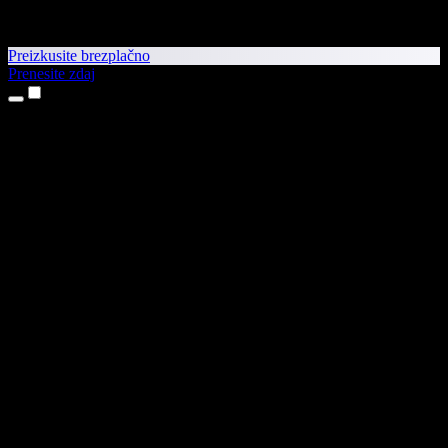
Preizkusite brezplačno
Prenesite zdaj
Izdelki
Pretvorba besedila v govor
Aplikaciji za iPhone in iPad
Aplikacija za Android
Razširitev za Chrome
Razširitev za Edge
Spletna aplikacija
Aplikacija za Mac
Aplikacija za Windows