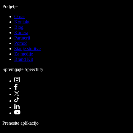
Podjetje
O nas
Kontakt
Blog
Kariera
Partnerji
Pomoč
Stanje storitve
Za medije
Brand Kit
Spremljajte Speechify
Prenesite aplikacijo