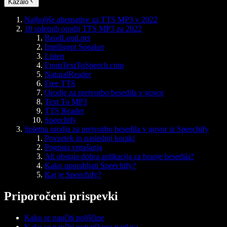
Kazalo
Najboljše alternative za TTS MP3 v 2022
10 spletnih orodij TTS MP3 za 2022
ReadLoud.net
Intelligent Speaker
Listen
FromTextToSpeech.com
NaturalReader
Free TTS
Orodje za pretvorbo besedila v govor
Text To MP3
TTS Reader
Speechify
Spletna orodja za pretvorbo besedila v govor iz Speechify
Povzetek in naslednji koraki
Pogosta vprašanja
Ali obstaja dobra aplikacija za branje besedila?
Kako uporabljati Speechify?
Kaj je Speechify?
Priporočeni prispevki
Kako se naučiti poljščine
Kako se naučiti norveškega naglasa