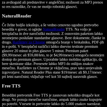
za avdioguid ali predstavitve v angleščini; možnosti za MP3 prenos
so res raznolike, če vas ne motijo robotski glasovi.
NaturalReader
Če želite boljšo izkušnjo, a še vedno cenovno ugodno pretvorbo
besedila v govor, si oglejte
NaturalReader
TTS. Na voljo je
brezplačna in dve naročniški možnosti. Z osnovnim paketom lahko
neomejeno poslušate standardne glasove. Bere dokumente, članke in
drugo.
Razširitev za Chrome
omogoča branje v brskalniku, PDF-jih
in e-pošti. V brezplačni različici lahko dnevno testirate premium
glasove 20 minut in plus glasove 5 minut. Premium paket
($9,99/mesec ali $59,88/leto, to je $4,99/mesec) omogoča neomejen
dostop do premium glasov. Uporabite lahko mobilno aplikacijo, da
bere skenirane slike. Prenesete lahko MP3 do milijon znakov
mesečno. Razširitev za Chrome je vključena, prav tako urejevalnik
izgovorjave. Natural Reader Plus stane $19/mesec ali $9,17/mesec
pri letni naročnini; vključuje več kot 50 najbolj naravnih glasov.
Free TTS
Besedilni pretvornik Free TTS je zasnovan nekoliko drugače kot
drugi. Ne ponuja mesečne naročnine, ampak lahko znake kupujete
po potrebi. Vnesete in pretvorite lahko do 5.000 znakov naenkrat.