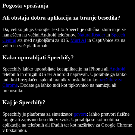
Pogosta vprašanja
Ali obstaja dobra aplikacija za branje besedila?
Da, veliko jih je. Google Text-to-Speech je odlična izbira in je že
nameščen na večini Android telefonov.
NaturalReader
in
Speech
Central
sta med najboljšimi za iOS.
Murf AI
in CaptiVoice sta na
voljo na več platformah.
Kako uporabljati Speechify?
Speechify lahko uporabljate kot aplikacijo na iPhonu ali
Android
telefonih in drugih iOS ter Android napravah. Uporabite ga lahko
tudi kot brezplačen spletni bralnik v brskalniku kot
razširitev za
Chrome
. Dodate ga lahko tudi kot tipkovnico na namizju ali
prenosniku.
Kaj je Speechify?
Speechify je platforma za sintetizator
govora
; lahko pretvori fizične
knjige ali zapisano besedilo v zvok. Uporablja se kot mobilna
aplikacija na telefonih ali iPadih ter kot razširitev za Google Chrome
v brskalniku.