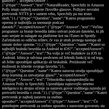
glasove?","acceptedAnswer":
{"@type":"Answer","text":"NaturalReader, Speechify in Amazon
Polly imajo najbolj naravne človeške glasove. Pollyjev nevralni
pretvornik NTTS je v samem vrhu, Speechify pa mu tesno
sledi."}},{"@type":"Question","name":"Katera programska
oprema je najboljša za snemanje podcast
datotek?","acceptedAnswer":{"@type":"Answer","text":"Večina
programov za branje besedila lahko ustvari podcast datoteke, ki jih
nato urejate in nalagate na platforme kot sta iTunes in Spotify.
Začetnikom so odlična rešitev, če vas je strah javnega nastopa ali
nimate dobre opreme."}},{"@type":"Question","name":"Kateri so
najboljši bralniki besedila za Android in iOS?","acceptedAnswer":
{"@type":"Answer","text":"Na voljo je več bralnikov za iOS in
Android. Izbira je odvisna predvsem od želenih funkcij in od tega,
ali želite uporabljati aplikacijo ali brskalnik. Preizkusite več
možnosti in izberite svojega favorita."}},
{"@type":"Question","name":"Katera naravna orodja uporabljajo
deep learning za ustvarjanje glasu?","acceptedAnswer":
{"@type":"Answer","text":"Tehnološko najnaprednejša sta
Amazon Polly in Speechify. Uporabljata najnovejšo umetno
inteligenco in strojno učenje za naraven govor vodilnega razreda pri
pretvorbi besedila v zvok."}},{"@type":"Question","name":"Kateri
pretvornik je najbolj naraven za osebno
uporabo?","acceptedAnswer":{"@type":"Answer","text":"Če
potrebujete pretvornik za osebno uporabo z naravnim govorom, sta