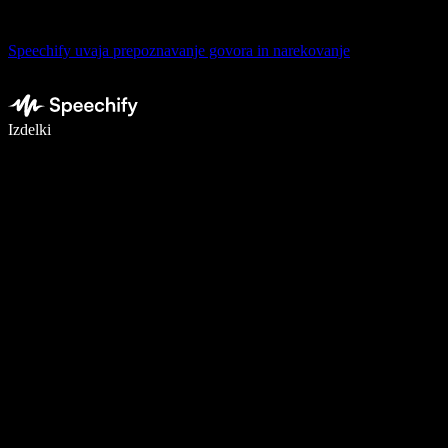
Speechify uvaja prepoznavanje govora in narekovanje
Pišite 5× hitreje z narekovanjem
Izdelki
Več o tem