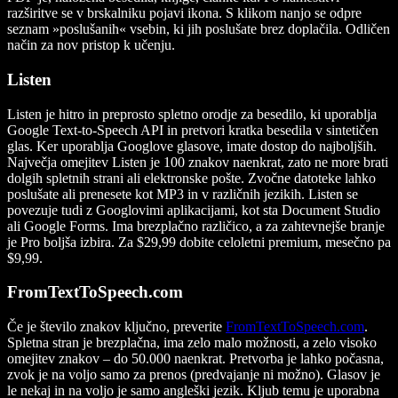
razširitve se v brskalniku pojavi ikona. S klikom nanjo se odpre
seznam »poslušanih« vsebin, ki jih poslušate brez doplačila. Odličen
način za nov pristop k učenju.
Listen
Listen je hitro in preprosto spletno orodje za besedilo, ki uporablja
Google Text-to-Speech API in pretvori kratka besedila v sintetičen
glas. Ker uporablja Googlove glasove, imate dostop do najboljših.
Največja omejitev Listen je 100 znakov naenkrat, zato ne more brati
dolgih spletnih strani ali elektronske pošte. Zvočne datoteke lahko
poslušate ali prenesete kot MP3 in v različnih jezikih. Listen se
povezuje tudi z Googlovimi aplikacijami, kot sta Document Studio
ali Google Forms. Ima brezplačno različico, a za zahtevnejše branje
je Pro boljša izbira. Za $29,99 dobite celoletni premium, mesečno pa
$9,99.
FromTextToSpeech.com
Če je število znakov ključno, preverite
FromTextToSpeech.com
.
Spletna stran je brezplačna, ima zelo malo možnosti, a zelo visoko
omejitev znakov – do 50.000 naenkrat. Pretvorba je lahko počasna,
zvok je na voljo samo za prenos (predvajanje ni možno). Glasov je
le nekaj in na voljo je samo angleški jezik. Kljub temu je uporabna