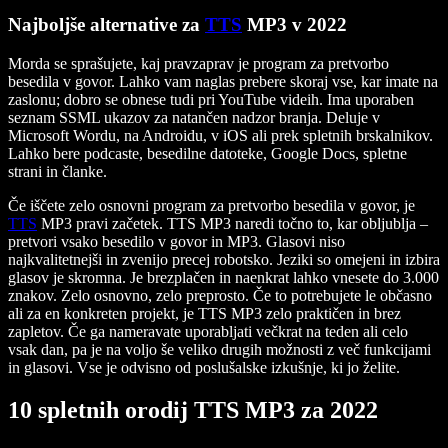
Najboljše alternative za
TTS
MP3 v 2022
Morda se sprašujete, kaj pravzaprav je program za pretvorbo
besedila v govor. Lahko vam naglas prebere skoraj vse, kar imate na
zaslonu; dobro se obnese tudi pri YouTube videih. Ima uporaben
seznam SSML ukazov za natančen nadzor branja. Deluje v
Microsoft Wordu, na Androidu, v iOS ali prek spletnih brskalnikov.
Lahko bere podcaste, besedilne datoteke, Google Docs, spletne
strani in članke.
Če iščete zelo osnovni program za pretvorbo besedila v govor, je
TTS
MP3 pravi začetek. TTS MP3 naredi točno to, kar obljublja –
pretvori vsako besedilo v govor in MP3. Glasovi niso
najkvalitetnejši in zvenijo precej robotsko. Jeziki so omejeni in izbira
glasov je skromna. Je brezplačen in naenkrat lahko vnesete do 3.000
znakov. Zelo osnovno, zelo preprosto. Če to potrebujete le občasno
ali za en konkreten projekt, je TTS MP3 zelo praktičen in brez
zapletov. Če ga nameravate uporabljati večkrat na teden ali celo
vsak dan, pa je na voljo še veliko drugih možnosti z več funkcijami
in glasovi. Vse je odvisno od poslušalske izkušnje, ki jo želite.
10 spletnih orodij TTS MP3 za 2022