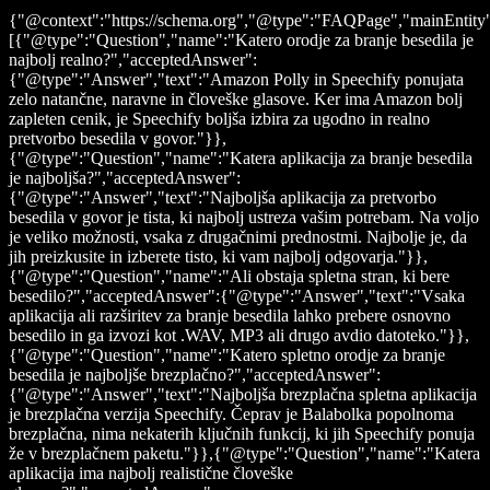
{"@context":"https://schema.org","@type":"FAQPage","mainEntity
[{"@type":"Question","name":"Katero orodje za branje besedila je
najbolj realno?","acceptedAnswer":
{"@type":"Answer","text":"Amazon Polly in Speechify ponujata
zelo natančne, naravne in človeške glasove. Ker ima Amazon bolj
zapleten cenik, je Speechify boljša izbira za ugodno in realno
pretvorbo besedila v govor."}},
{"@type":"Question","name":"Katera aplikacija za branje besedila
je najboljša?","acceptedAnswer":
{"@type":"Answer","text":"Najboljša aplikacija za pretvorbo
besedila v govor je tista, ki najbolj ustreza vašim potrebam. Na voljo
je veliko možnosti, vsaka z drugačnimi prednostmi. Najbolje je, da
jih preizkusite in izberete tisto, ki vam najbolj odgovarja."}},
{"@type":"Question","name":"Ali obstaja spletna stran, ki bere
besedilo?","acceptedAnswer":{"@type":"Answer","text":"Vsaka
aplikacija ali razširitev za branje besedila lahko prebere osnovno
besedilo in ga izvozi kot .WAV, MP3 ali drugo avdio datoteko."}},
{"@type":"Question","name":"Katero spletno orodje za branje
besedila je najboljše brezplačno?","acceptedAnswer":
{"@type":"Answer","text":"Najboljša brezplačna spletna aplikacija
je brezplačna verzija Speechify. Čeprav je Balabolka popolnoma
brezplačna, nima nekaterih ključnih funkcij, ki jih Speechify ponuja
že v brezplačnem paketu."}},{"@type":"Question","name":"Katera
aplikacija ima najbolj realistične človeške