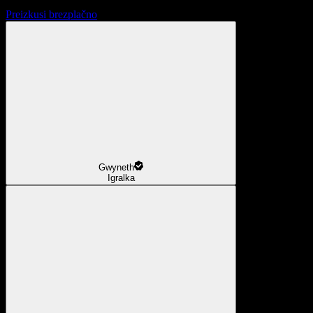
Preizkusi brezplačno
Gwyneth
Igralka