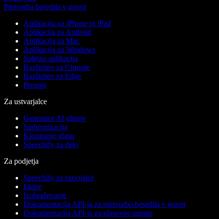
Pretvorba besedila v govor
Aplikacija za iPhone in iPad
Aplikacija za Android
Aplikacija za Mac
Aplikacija za Windows
Spletna aplikacija
Razširitev za Chrome
Razširitev za Edge
Prenosi
Za ustvarjalce
Generator AI glasov
Sinhronizacija
Kloniranje glasu
Speechify za delo
Za podjetja
Speechify za razvijalce
Ekipe
Izobraževanje
Dokumentacija API-ja za pretvorbo besedila v govor
Dokumentacija API-ja za glasovne agente