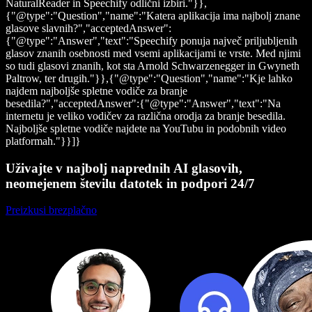
NaturalReader in Speechify odlični izbiri."}},
{"@type":"Question","name":"Katera aplikacija ima najbolj znane
glasove slavnih?","acceptedAnswer":
{"@type":"Answer","text":"Speechify ponuja največ priljubljenih
glasov znanih osebnosti med vsemi aplikacijami te vrste. Med njimi
so tudi glasovi znanih, kot sta Arnold Schwarzenegger in Gwyneth
Paltrow, ter drugih."}},{"@type":"Question","name":"Kje lahko
najdem najboljše spletne vodiče za branje
besedila?","acceptedAnswer":{"@type":"Answer","text":"Na
internetu je veliko vodičev za različna orodja za branje besedila.
Najboljše spletne vodiče najdete na YouTubu in podobnih video
platformah."}}]}
Uživajte v najbolj naprednih AI glasovih,
neomejenem številu datotek in podpori 24/7
Preizkusi brezplačno