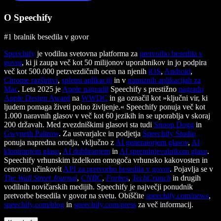
O Speechify
#1 bralnik besedila v govor
Speechify
je vodilna svetovna platforma za
pretvorbo besedila v
govor
, ki ji zaupa več kot 50 milijonov uporabnikov in jo podpira
več kot 500.000 petzvezdičnih ocen na njenih
iOS
,
Android
,
Chrome razširitvi
,
spletni aplikaciji
in v
namiznih aplikacijah za
Mac
. Leta 2025 je
Apple nagradil
Speechify s prestižno
nagrado
Apple Design Award
na
WWDC
in ga označil kot »ključni vir, ki
ljudem pomaga živeti polno življenje.« Speechify ponuja več kot
1.000 naravnih glasov v več kot 60 jezikih in se uporablja v skoraj
200 državah. Med zvezdniškimi glasovi sta tudi
Snoop Dogg
in
Gwyneth Paltrow
. Za ustvarjalce in podjetja
Speechify Studio
ponuja napredna orodja, vključno z
AI generatorjem glasov
,
AI
kloniranjem glasu
,
AI dubliranjem
in
AI spreminjevalnikom glasu
.
Speechify vrhunskim izdelkom omogoča vrhunsko kakovosten in
cenovno učinkovit
API za pretvorbo besedila v govor
. Pojavlja se v
The Wall Street Journal
,
CNBC
,
Forbes
,
TechCrunch
in drugih
vodilnih novičarskih medijih. Speechify je največji ponudnik
pretvorbe besedila v govor na svetu. Obiščite
speechify.com/news
,
speechify.com/blog
in
speechify.com/press
za več informacij.