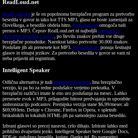
ReadLoud.net
ReadLoud.net
je še en popolnoma brezplačen program za pretvorbo
besedila v govor in tako kot TTS MP3, glasu ne boste zamenjali za
človeškega, a besedilo obdela hitro.
ReaLoud.net
omogoča tudi
prenos v MP3. Čeprav RealLoud.net ni najboljši
program za
pretvorbo besedila v govor
, po številu znakov prehiti vse druge
brezplačne ponudnike. Naenkrat lahko pretvorite 30.000 znakov.
Poslušate jih ali prenesete kot MP3.
RealLoud.net
ponuja šestnajst
glasov in trinajst jezikov. Za pretvorbo besedila v govor se vam ni
treba prijaviti ali registrirati.
Intelligent Speaker
Odlična alternativa je tudi
Intelligent Speaker
. Ima brezplačno
verzijo, ki pa bo za redne poslušalce verjetno prekratka. V
brezplačni različici imate le eno uro poslušanja na mesec. Lahko
prenesete zvok v MP3, prilagodite hitrost predvajanja in uporabite
sinhronizacijo podcastov. Premijska verzija stane $6,99/mesec ali
$69,99/leto. Deluje v Chrome, Firefox in Opera, v spletnih
brskalnikih in lokalnih HTML-jih pa samodejno zazna besedilo.
Izbrani glasovi so precej naravni, celo dihajo. Izbirate lahko med
približno dvajsetimi jeziki. Intelligent Speaker bere Google Docs,
PDF-je, naložena besedila, knjige, članke itd. Po namestitvi