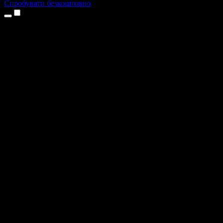
Спробувати безкоштовно
Продукти
Текст у мовлення
Додатки для iPhone та iPad
Додаток для Android
Розширення для Chrome
Розширення для Edge
Вебдодаток
Додаток для Mac
Додаток для Windows
ШІ-генератор голосу
Озвучення
Дубляж