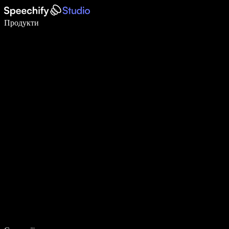
Пишіть у 5 разів швидше за допомогою голосового введення
Продукти
Дізнатися більше