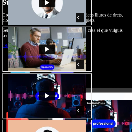
Studio.
Crea dobl. de veu, afegeix imatges, àudio, vídeos lliures de drets,
clona veus i munta projectes multimèdia complets.
Sense corba d’aprenentatge, tot al navegador: crea el que vulguis
sense els límits de sempre.
Obre l'Studio