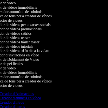
r de vídeo
r de vídeos immobiliaris
ador automàtic de subtítols
a de fons per a creador de vídeos
ctor de vídeos
or de vídeos per a xarxes socials
or de vídeos promocionals
r de vídeos satírics
or de vídeos teaser
r de vídeos tràiler teaser
or de vídeos tutorials
or de vídeos «Un dia a la vida»
or d’invitacions en vídeo
r de Doblament de Vídeo
 de pel·lícules
r de vídeo
r de vídeos immobiliaris
ador automàtic de subtítols
a de fons per a creador de vídeos
ctor de vídeos
Creador d'Animacions
Creador d'anuncis en vídeo
Creador d'intros
Creador d'outros