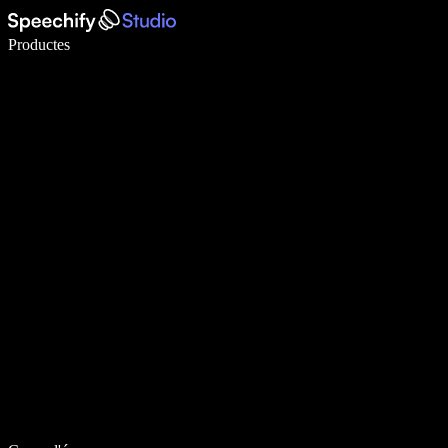
Escriu 5× més ràpid amb la veu
Productes
Més informació