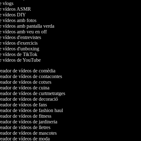
de vlogs
 de vídeos ASMR
de vídeos DIY
de vídeos amb fotos
de vídeos amb pantalla verda
de vídeos amb veu en off
e vídeos d'entrevistes
e vídeos d'exercicis
de vídeos d'unboxing
de vídeos de TikTok
de vídeos de YouTube
eador de vídeos de comèdia
eador de vídeos de contacontes
eador de vídeos de cotxes
eador de vídeos de cuina
eador de vídeos de curtmetratges
eador de vídeos de decoració
eador de vídeos de fans
eador de vídeos de fashion haul
ador de vídeos de fitness
ador de vídeos de jardineria
ador de vídeos de lletres
eador de vídeos de mascotes
eador de vídeos de moda