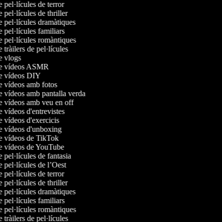
e pel·lícules de terror
e pel·lícules de thriller
e pel·lícules dramàtiques
e pel·lícules familiars
e pel·lícules romàntiques
e tràilers de pel·lícules
de vlogs
 de vídeos ASMR
de vídeos DIY
de vídeos amb fotos
de vídeos amb pantalla verda
de vídeos amb veu en off
e vídeos d'entrevistes
e vídeos d'exercicis
de vídeos d'unboxing
de vídeos de TikTok
de vídeos de YouTube
e pel·lícules de fantasia
e pel·lícules de l’Oest
e pel·lícules de terror
e pel·lícules de thriller
e pel·lícules dramàtiques
e pel·lícules familiars
e pel·lícules romàntiques
e tràilers de pel·lícules