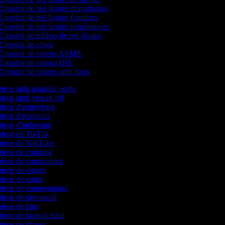
Creador de pel·lícules dramàtiques
Creador de pel·lícules familiars
Creador de pel·lícules romàntiques
Creador de tràilers de pel·lícules
Creador de vlogs
Creador de vídeos ASMR
Creador de vídeos DIY
Creador de vídeos amb fotos
ídeos amb pantalla verda
ídeos amb veu en off
ídeos d'entrevistes
ídeos d'exercicis
vídeos d'unboxing
vídeos de TikTok
vídeos de YouTube
vídeos de comèdia
ídeos de contacontes
ídeos de cotxes
ídeos de cuina
ídeos de curtmetratges
ídeos de decoració
ídeos de fans
ídeos de fashion haul
ídeos de fitness