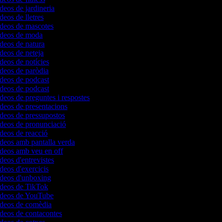
ídeos de jardineria
ídeos de lletres
ídeos de mascotes
vídeos de moda
ídeos de natura
ídeos de neteja
ídeos de notícies
ídeos de paròdia
ídeos de podcast
ídeos de podcast
ídeos de preguntes i respostes
ídeos de presentacions
ídeos de pressupostos
ídeos de pronunciació
ídeos de reacció
ídeos amb pantalla verda
ídeos amb veu en off
ídeos d'entrevistes
ídeos d'exercicis
vídeos d'unboxing
vídeos de TikTok
vídeos de YouTube
vídeos de comèdia
ídeos de contacontes