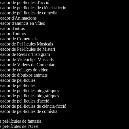
ador de pel·lícules d'acció
ador de pel·lícules de ciència-ficció
eador de pel·lícules de comèdia
eador d'Animacions
eador d'anuncis en vídeo
ador d'intros
eador d'outros
eador de Comercials
ador de Pel·lícules Musicals
ador de Pel·lícules de Misteri
eador de Reels d’Instagram
eador de Videoclips Musicals
eador de Vídeos de Comentari
eador de collages de vídeo
eador de dibuixos animats
ador de pel·lícules
ador de pel·lícules
ador de pel·lícules biogràfiques
ador de pel·lícules biogràfiques
ador de pel·lícules d'acció
ador de pel·lícules de ciència-ficció
eador de pel·lícules de comèdia
e pel·lícules de fantasia
e pel·lícules de l’Oest