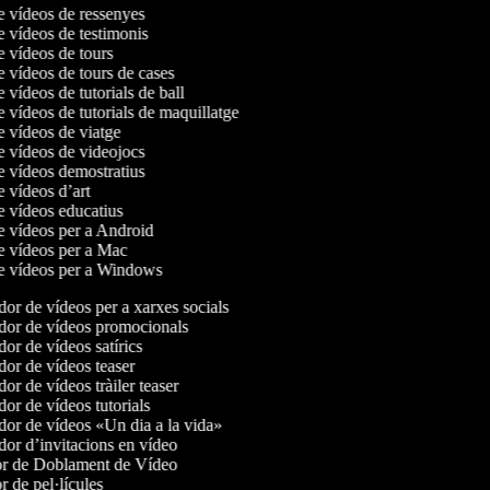
de vídeos de ressenyes
de vídeos de testimonis
de vídeos de tours
e vídeos de tours de cases
e vídeos de tutorials de ball
e vídeos de tutorials de maquillatge
de vídeos de viatge
de vídeos de videojocs
de vídeos demostratius
e vídeos d’art
de vídeos educatius
de vídeos per a Android
de vídeos per a Mac
de vídeos per a Windows
or de vídeos per a xarxes socials
or de vídeos promocionals
r de vídeos satírics
or de vídeos teaser
r de vídeos tràiler teaser
or de vídeos tutorials
or de vídeos «Un dia a la vida»
or d’invitacions en vídeo
r de Doblament de Vídeo
 de pel·lícules