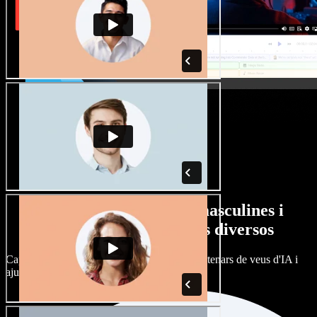
Gran varietat de veus masculines i
femenines amb accents diversos
Cap projecte ha de sonar igual. Tria entre centenars de veus d'IA i
ajusta'n l’accent.