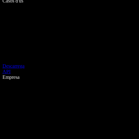
Casos d'ús
Descarrega
API
Empresa