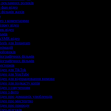
р рекламних роликів
р фан-відео
р фільмів жахів
ер
део з коментарями
убляжу відео
рик-відео
льмів
 ASMR-відео
eels для Instagram
анімацій
бойовиків
біографічних фільмів
біографічних фільмів
вестернів
відео для TikTok
відео для YouTube
відео для відпрацювання вимови
ідео для подкасту копія
відео з озвученням
відео з фото
відео про домашніх улюбленців
відео про мистецтво
відео про природу
ідео-відгуків