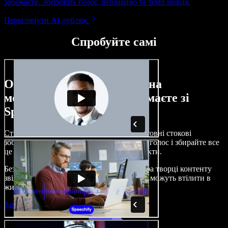
забажаєте. Збережіть голос, інтонацію та темп мовця.
Переглянути AI-дубляж
Спробуйте самі
Ось лише невелика частина
можливостей, які ви отримаєте зі
Speechify Studio.
Створюйте озвучення, додавайте безкоштовні стокові
зображення, музику, відео, клонуйте свій голос і збирайте все
це в цілісні, захопливі аудіо- та відеопроєкти.
Без складного навчання й прямо з браузера творці контенту
звільняються від традиційних обмежень і можуть втілити в
життя будь-які ідеї.
Запустити Studio