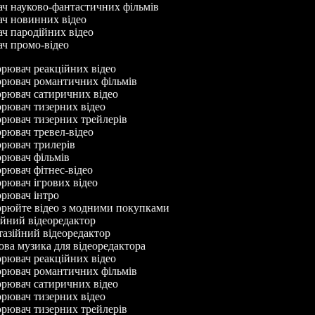
ач науково-фантастичних фільмів
ач новинних відео
ач пародійних відео
ач промо-відео
рювач реакційних відео
рювач романтичних фільмів
рювач сатиричних відео
рювач тизерних відео
рювач тизерних трейлерів
ювач тревел-відео
рювач трилерів
рювач фільмів
ювач фітнес-відео
ювач ігрових відео
рювач інтро
рюйте відео з модними покупками
йний відеоредактор
азійний відеоредактор
а музика для відеоредактора
рювач реакційних відео
рювач романтичних фільмів
рювач сатиричних відео
рювач тизерних відео
рювач тизерних трейлерів