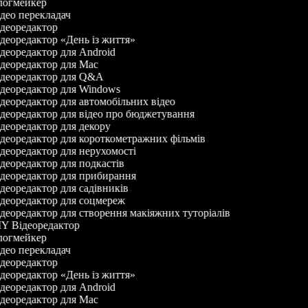
огмейкер
део перекладач
деоредактор
деоредактор «День із життя»
деоредактор для Android
деоредактор для Mac
деоредактор для Q&A
деоредактор для Windows
деоредактор для автомобільних відео
деоредактор для відео про бюджетування
деоредактор для декору
деоредактор для короткометражних фільмів
деоредактор для нерухомості
деоредактор для подкастів
деоредактор для прибирання
деоредактор для садівників
деоредактор для соцмереж
деоредактор для створення макіяжних туторіалів
Y Відеоредактор
огмейкер
део перекладач
деоредактор
деоредактор «День із життя»
деоредактор для Android
деоредактор для Mac