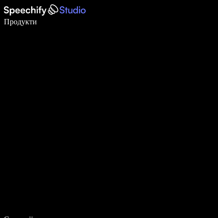
Пишіть у 5 разів швидше за допомогою голосового введення
Продукти
Дізнатися більше