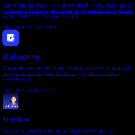
Створюйте озвучення «як у живих людей» у реальному часі за
допомогою ШІ. Озвучуйте тексти, відео, пояснювальні ролики
— що завгодно й у будь-якому стилі.
Переглянути озвучення
AI-відеостудія
Створюйте та редагуйте відео з нуля за допомогою наших AI-
інструментів. Ваша універсальна студія для створення й
монтажу відео.
Переглянути відеостудію
AI-дубляж
В один клік змініть мову вашого відео на будь-яку, яку