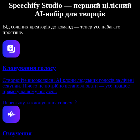
Speechify Studio — перший цілісний
AI-набір для творців
Від сольних креаторів до команд — тепер усе набагато
простіше.
Клонування голосу
Створюйте високоякісні AI-клони людських голосів за лічені
секунди. Нічого не потрібно встановлювати — усе працює
прямо у вашому браузері.
Переглянути клонування голосу
Озвучення