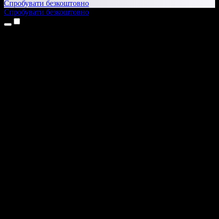
Спробувати безкоштовно
Спробувати безкоштовно
Продукти
Текст у мовлення
Додатки для iPhone та iPad
Додаток для Android
Розширення для Chrome
Розширення для Edge
Вебдодаток
Додаток для Mac
Додаток для Windows
ШІ-генератор голосу
Озвучення