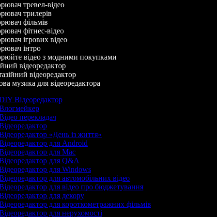
ювач тревел-відео
рювач трилерів
рювач фільмів
ювач фітнес-відео
ювач ігрових відео
рювач інтро
рюйте відео з модними покупками
йний відеоредактор
азійний відеоредактор
а музика для відеоредактора
DIY Відеоредактор
Влогмейкер
Відео перекладач
Відеоредактор
Відеоредактор «День із життя»
Відеоредактор для Android
Відеоредактор для Mac
Відеоредактор для Q&A
Відеоредактор для Windows
Відеоредактор для автомобільних відео
Відеоредактор для відео про бюджетування
Відеоредактор для декору
Відеоредактор для короткометражних фільмів
Відеоредактор для нерухомості