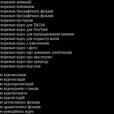
ворювач анімацій
ворювач бойовиків
ворювач біографічних фільмів
ворювач біографічних фільмів
ворювач вестернів
ворювач відео для TikTok
ворювач відео для YouTube
ворювач відео для відпрацювання вимови
ворювач відео для подкасту копія
ворювач відео з озвученням
ворювач відео з фото
ворювач відео про домашніх улюбленців
ворювач відео про мистецтво
ворювач відео про природу
ворювач відео-відгуків
ач відеоколажів
ач відеооглядів
ач відеопрезентацій
ч відеоуроків з танців
ач відеоінтерв'ю
ач відеоісторій
ач детективних фільмів
ач драматичних фільмів
ач комедійних відео