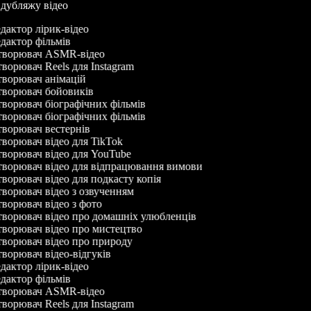
р дубляжу відео
дактор лірик-відео
дактор фільмів
ворювач ASMR-відео
ворювач Reels для Instagram
ворювач анімацій
ворювач бойовиків
ворювач біографічних фільмів
ворювач біографічних фільмів
ворювач вестернів
ворювач відео для TikTok
ворювач відео для YouTube
ворювач відео для відпрацювання вимови
ворювач відео для подкасту копія
ворювач відео з озвученням
ворювач відео з фото
ворювач відео про домашніх улюбленців
ворювач відео про мистецтво
ворювач відео про природу
ворювач відео-відгуків
дактор лірик-відео
дактор фільмів
ворювач ASMR-відео
ворювач Reels для Instagram