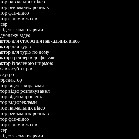
ктор навчальних відео
ктор рекламних роликів
ктор фан-відео
ктор фільмів жахів
исер
р відео з коментарями
р дубляжу відео
дактор для створення навчальних відео
актор для турів
актор для турів по дому
актор трейлерів до фільмів
дактор із зеленою ширмою
ор автосубтитрів
ор аутро
деоредактор
ктор відео з вправами
ктор відео розпакування
ктор відеозапрошень
ктор відеореклами
ктор навчальних відео
ктор рекламних роликів
ктор фан-відео
ктор фільмів жахів
исер
р відео з коментарями