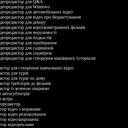
деоредактор для Q&A
деоредактор для Windows
деоредактор для автомобільних відео
деоредактор для відео про бюджетування
деоредактор для декору
деоредактор для короткометражних фільмів
деоредактор для нерухомості
деоредактор для подкастів
деоредактор для прибирання
деоредактор для садівників
деоредактор для соцмереж
деоредактор для створення макіяжних туторіалів
дактор для створення навчальних відео
актор для турів
актор для турів по дому
актор трейлерів до фільмів
дактор із зеленою ширмою
ор автосубтитрів
ор аутро
деоредактор
ктор відео з вправами
ктор відео розпакування
ктор відеозапрошень
ктор відеореклами