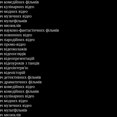
ач комедійних фільмів
ач кулінарних відео
ач модних відео
ач музичних відео
ач мультфільмів
ач мюзиклів
ач науково-фантастичних фільмів
ач новинних відео
ач пародійних відео
ач промо-відео
ач відеоколажів
ач відеооглядів
ач відеопрезентацій
ч відеоуроків з танців
ач відеоінтерв'ю
ач відеоісторій
ач детективних фільмів
ач драматичних фільмів
ач комедійних відео
ач комедійних фільмів
ач кулінарних відео
ач модних відео
ач музичних відео
ач мультфільмів
ач мюзиклів