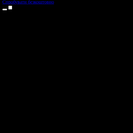
Спробувати безкоштовно
Продукти
Текст у мовлення
Додатки для iPhone та iPad
Додаток для Android
Розширення для Chrome
Розширення для Edge
Вебдодаток
Додаток для Mac
Додаток для Windows
ШІ-генератор голосу
Озвучення
Дубляж