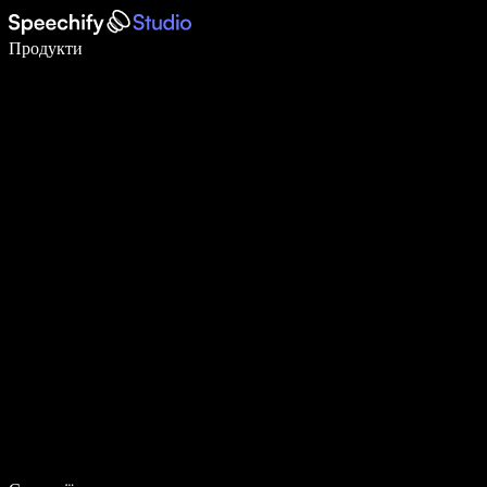
Пишіть у 5 разів швидше за допомогою голосового введення
Продукти
Дізнатися більше