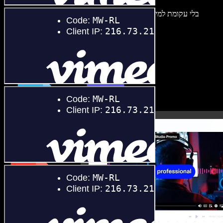
בלי עקומת למידה – הכול זמין בדפדפן. יוצרי תוכן כבר לא מוגבלים,
ויכולים להחיות כל רעיון.
התחילו ליצור באולפן