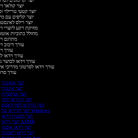
יוצר קדימונים לסר
יוצר קולאז' ו
יוצר קטעי טריילר ו
יוצר קליפים עם מ
יוצר רילס לאינסט
מוזיקת רקע ליוצרי ו
מחולל כתוביות אוטו
מתרגם וי
עורך דיבוב ו
עורך ו
עורך וידאו לג
עורך וידאו לכושר ג
עורך וידאו לסרטוני מדריכי א
עורך סר
יוצר אאוטרו
יוצר אינטרו
יוצר אנימציות
יוצר הווידאו למק
יוצר הווידאו לפודקאסט
יוצר הווידאו של Windows
יוצר הזמנות וידאו
יוצר וידאו ASMR
יוצר וידאו אופנה
יוצר וידאו לאמנות