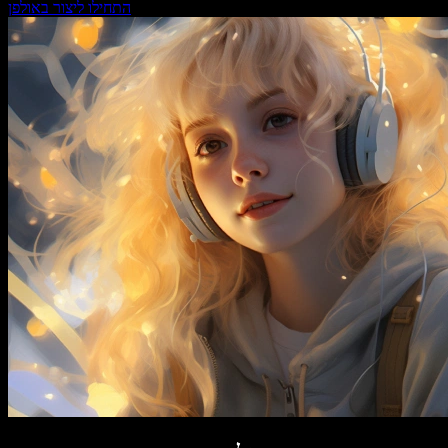
התחילו ליצור באולפן