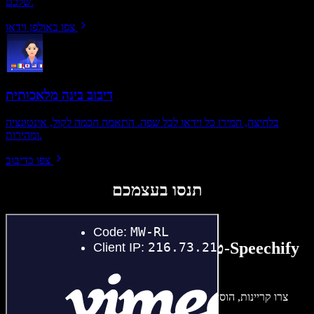
שלכם.
צפו באולפן וידאו
דיבוב בינה מלאכותית
בלחיצה, המירו כל וידאו לכל שפה. התאמה חכמה לקול, אינטונציה
ומהירות.
צפו בדיבוב
תנסו בעצמכם
טעימה קטנה ממה שתוכלו ליצור ב-Speechify
Studio.
צרו קריינות, הוסיפו תמונות ללא זכויות, אודיו, סרטונים ושיבוט קול –
לפרויקטים קוליים־חזותיים מושלמים.