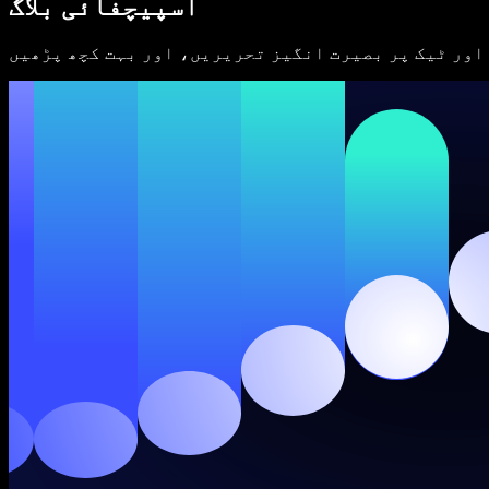
اسپیچفائی بلاگ
ڈویلپرز کے لیے Speechify
اور ٹیک پر بصیرت انگیز تحریریں، اور بہت کچھ پڑھیں