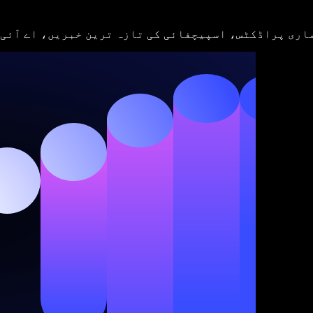
اری پراڈکٹس، اسپیچفائی کی تازہ ترین خبریں، اے آئی 