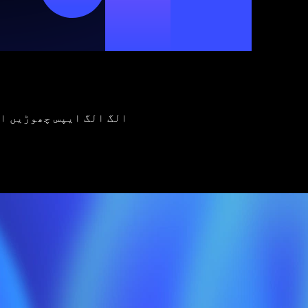
الگ الگ ایپس چھوڑیں او