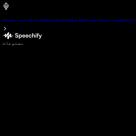
پیچیفائی وائس ٹائپنگ ڈکٹیٹیشن متعارف کروا رہا ہے
وائس ٹائپنگ کے ساتھ 5 گنا تیزی سے لکھیں
مصنوعات
مزید جانیں