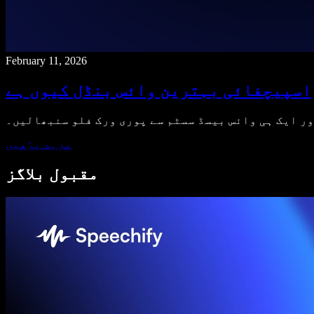
February 11, 2026
اسپیچفائی بہترین وائس بنڈل کیوں ہے
ر ایک ہی وائس بیسڈ سسٹم سے پوری ورک فلو سنبھالیں۔
مزید پڑھیں
مقبول بلاگز