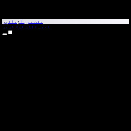
مفت میں آزمائیں
ابھی ڈاؤن لوڈ کریں
مصنوعات
متن کو آواز میں بدلیں
iPhone اور iPad ایپس
Android ایپ
Chrome ایکسٹینشن
Edge ایکسٹینشن
ویب ایپ
Mac ایپ