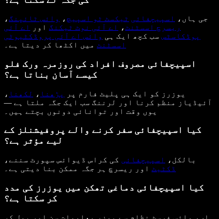
جی ہاں،
اسپیچفائی
ٹیکسٹ ٹو اسپیچ
،
وائس ٹائپنگ
،
ریسرچ اسسٹنٹ
،
اے آئی نوٹ ٹیکنگ
اور
اے آئی
پوڈکاسٹس
سب کچھ ایک ہی
وائس اے آئی پروڈکٹیوٹی
اسسٹنٹ
میں اکٹھا کر دیتا ہے۔
اسپیچفائی مصروف افراد کی روزمرہ ورک فلو
کیسے آسان بناتا ہے؟
یوزرز کو ایک ہی پلیٹ فارم پر
پڑھنا
،
لکھنا
،
آئیڈیاز منظم کرنا اور لرننگ سب ایک جگہ ملتا ہے —
یوں وقت اور توانائی دونوں بچتے ہیں۔
کیا اسپیچفائی سفر کرنے والے پروفیشنلز کے
لیے مؤثر ہے؟
بالکل،
اسپیچفائی
کی کراس ڈیوائس سپورٹ سننے،
ڈکٹیٹ
اور ریسرچ ہر جگہ ممکن بنا دیتی ہے۔
کیا اسپیچفائی دماغی تھکن میں یوزرز کی مدد
کر سکتا ہے؟
ہاں، وائس فرسٹ نظام سے یوزر معلومات سن اور بول کر