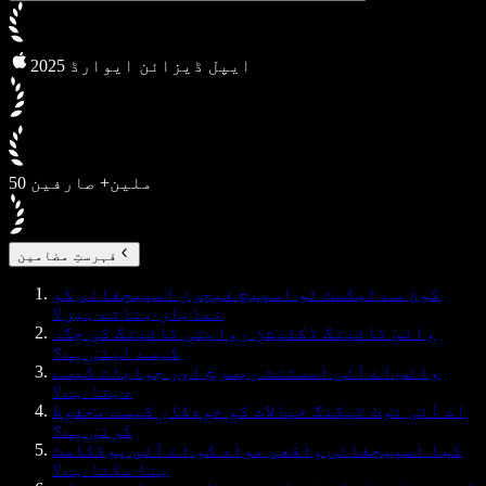
2025 ایپل ڈیزائن ایوارڈ
50 ملین+ صارفین
فہرستِ مضامین
کون سے ٹیکسٹ ٹو اسپیچ فیچرز اسپیچفائی کو
نمایاں بناتے ہیں؟
وائس ٹائپنگ ڈکٹیشن روایتی ٹائپنگ کی جگہ
کیسے لیتی ہے؟
وائس اے آئی اسسٹنٹ ریسرچ اور جوابات کیسے
دیتا ہے؟
اے آئی نوٹ ٹیکنگ خیالات کو خودکار کیسے محفوظ
کرتی ہے؟
کیا اسپیچفائی واقعی مواد کو اے آئی پوڈکاسٹ
بنا سکتا ہے؟