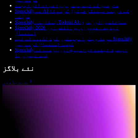
صارفین کے لیے بہترین وائس اے آئی ایجنٹ
Speechify سے AI کے ذریعے میٹنگز شیڈول کرنے کا
طریقہ
Speechify بمقابلہ Todoist AI: مماثلتیں اور فرق
Speechify 2026 اپڈیٹ – فیچرز، پراڈکٹس اور
استعمال
سوفٹ ویئر انجینئرز کوڈ لکھنے کے لیے Speechify
کیسے استعمال کرتے ہیں
Speechify اب صرف ٹیکسٹ ٹو اسپیچ اور پڑھنے کے
لیے نہیں رہا
نئے بلاگز
سب دیکھیں