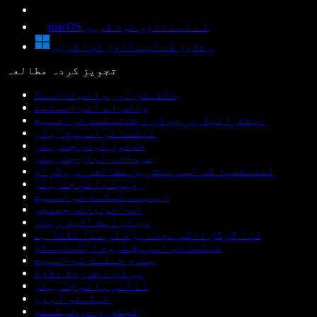
macOS کے لیے ڈاؤن لوڈ کریں
ونڈوز کے لیے ڈاؤن لوڈ کریں
تجویز کردہ مطالعہ
ڈکٹیشن اور وائس ٹائپنگ
وائس اے آئی اسسٹنٹ
اینڈرائیڈ پر پی ڈی ایف ٹیکسٹ ٹو اسپیچ
ٹیکسٹ ٹو اسپیچ ریڈر
خاتون آواز جنریٹر
مردانہ آواز جنریٹر
ڈسلیکسیا کے لیے بہترین مطالعہ پروگرام
روبوٹ وائس جنریٹر
اینیمے ٹیکسٹ ٹو اسپیچ
اے آئی وائس چینجر
پی ڈی ایف آڈیو ریڈر
کیا گوگل ڈاکس مجھے پڑھ کر سنا سکتا ہے
ٹیکسٹ ٹو اسپیچ کروم ایکسٹینشن
ہندی ٹیکسٹ ٹو اسپیچ
پی ڈی ایف ریڈ الاؤڈ
اے آئی وائس جنریٹر
ٹیکستو آ ووز
لیطوری دی ٹیکسٹو