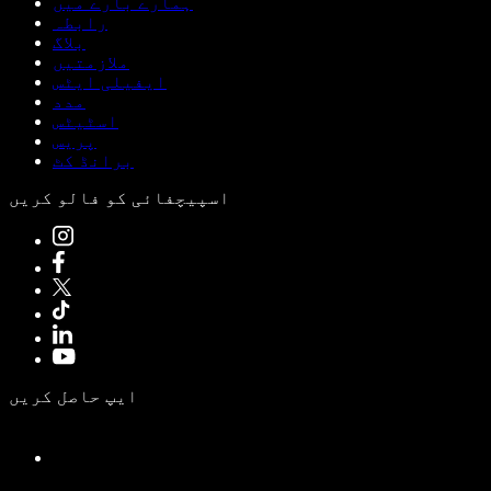
ہمارے بارے میں
رابطہ
بلاگ
ملازمتیں
ایفیلی ایٹس
مدد
اسٹیٹس
پریس
برانڈ کٹ
اسپیچفائی کو فالو کریں
ایپ حاصل کریں