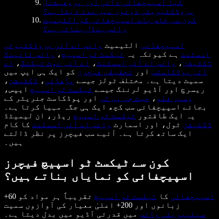
کیا اسپیچفائی ذاتی اور پروفیشنل
پروڈکٹیویٹی دونوں میں مدد دیتا ہے؟
کون سی خاص بات اسپیچفائی کو الٹیمیٹ
وائس بنڈل بناتی ہے؟
اسپیچفائی
الٹیمیٹ
وائس اے آئی پروڈکٹیوٹی
اسسٹنٹ
ہے کیونکہ یہ
ٹیکسٹ ٹو اسپیچ
،
وائس ٹائپنگ
ڈکٹیشن
،
وائس اے آئی اسسٹنٹ
،
اے آئی نوٹ ٹیکنگ
،
اے
آئی پوڈکاسٹس
اور
تحقیقی فیچرز
کو ایک ہی ایپ میں
سمیٹ دیتا ہے۔ مختلف ٹولز جیسے
پڑھائی
،
ڈکٹیشن
،
ریسرچ اور آڈیو لرننگ جیسے
ٹیکسٹ ٹو اسپیچ
ایپس،
وسپر فلو
،
چیٹ جی پی ٹی
اور پوڈکاسٹ جنریٹر کے
بجائے اسپیچفائی سب کچھ ایک ہی جگہ مہیا کرتا ہے۔
یہ ایک طاقتور
ٹیکسٹ ٹو اسپیچ
ریڈر، ان لیمیٹڈ
ڈکٹیشن
ٹول، اور اسمارٹ
وائس اے آئی اسسٹنٹ
کا کام
ایک ساتھ کرتا ہے۔ آئیے سب فیچرز پر نظر ڈالتے
ہیں۔
کون سے ٹیکسٹ ٹو اسپیچ فیچرز
اسپیچفائی کو نمایاں بناتے ہیں؟
اسپیچفائی
کا
ٹیکسٹ ٹو اسپیچ
تقریباً ہر مواد کو 60+
زبانوں اور 200+ اعلیٰ معیار کی آوازوں سمیت
سیلیبریٹی وائس
میں قدرتی آڈیو میں بدل دیتا ہے۔