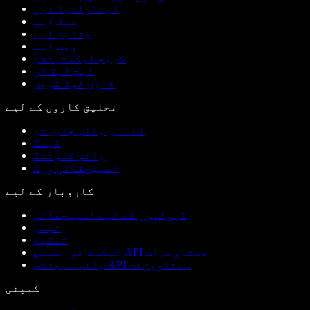
اینڈرائیڈ ایپ
میک ایپ
ونڈوز ایپ
ویب ایپ
کروم ایکسٹینشن
ایج ایڈ آن
ڈاؤن لوڈ کریں
تخلیق کاروں کے لیے
اے آئی وائس جنریٹر
ڈبنگ
وائس کلوننگ
اسپیچفائی ورک
کاروبار کے لیے
ڈیولپرز کے لیے اسپیچفائی
ٹیمز
تعلیم
ٹیکسٹ ٹو اسپیچ API دستاویزات
وائس ایجنٹس API دستاویزات
کمپنی