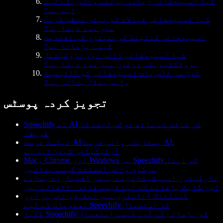
کیا اسپیچفائی زیادہ بولنے والوں کے لیے
اہم ہے؟
کیا اسپیچفائی خیالات کو بہتر منظم کرنے
میں مدد دیتا ہے؟
اسپیچفائی کنٹینٹ کریئیٹرز کی افادیت
کیسے بڑھاتا ہے؟
کیا اسپیچفائی ذاتی اور پروفیشنل
پروڈکٹیویٹی دونوں میں مدد دیتا ہے؟
کون سی خاص بات اسپیچفائی کو الٹیمیٹ
وائس بنڈل بناتی ہے؟
تجویز کردہ پوسٹس
Speechify سے AI کی طاقت کے ساتھ نوٹس لینے کا
طریقہ
ٹیکسٹ فرسٹ AI بمقابلہ وائس فرسٹ AI:
آرکیٹیکچر کیوں اہم ہے
Mac، Chrome اور Windows پر Speechify کو اپنا
مرکزی وائس اسسٹنٹ کیسے بنائیں
مارکیٹرز اسپیشیفائی سے بہتر اشتہارات بنانے
اور گاہک بڑھانے کے لیے کیسے فائدہ اٹھاتے ہیں
کنسلٹنگ انڈسٹری میں تحقیق، تحریر اور
معلومات کے لیے Speechify کا استعمال
طلبا Speechify کو پڑھائی کے لیے کیسے استعمال
کرتے ہیں