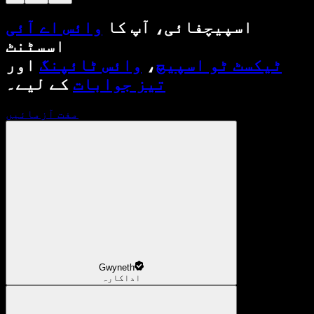
اسپیچفائی، آپ کا
وائس اے آئی
اسسٹنٹ
ٹیکسٹ ٹو اسپیچ
،
وائس ٹائپنگ
اور
تیز جوابات
کے لیے۔
مفت آزمائیں
Gwyneth
اداکارہ