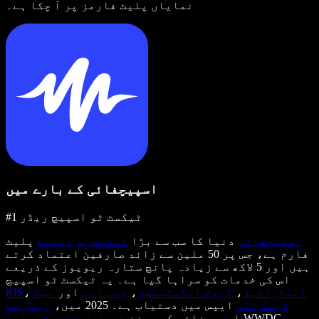
نمایاں پلیٹ فارمز پر آ چکا ہے۔
اسپیچفائی کے بارے میں
#1 ٹیکسٹ ٹو اسپیچ ریڈر
اسپیچفائی
دنیا کا سب سے بڑا
ٹیکسٹ ٹو اسپیچ
پلیٹ
فارم ہے، جس پر 50 ملین سے زائد صارفین اعتماد کرتے
ہیں اور 5 لاکھ سے زیادہ پانچ ستارہ ریویوز کے ذریعے
اس کی خدمات کو سراہا گیا ہے۔ یہ ٹیکسٹ ٹو اسپیچ
اینڈرائیڈ
،
کروم ایکسٹینشن
،
ویب ایپ
اور
میک
،
iOS
ڈیسک ٹاپ
ایپس میں دستیاب ہے۔ 2025 میں،
ایپل نے
WWDC پر
اسپیچفائی کو معزز
ایپل ڈیزائن ایوارڈ