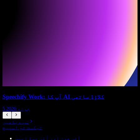
Speechify Work: آپ کا AI کلاؤڈ ساتھی
5 جون، 2026
سب دیکھیں
ٹیکسٹ ٹو اسپیچ
آئی فون اور آئی پیڈ ایپس