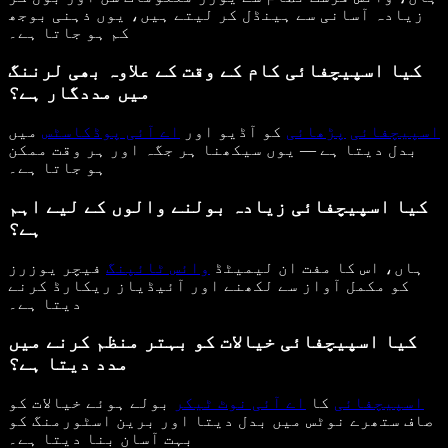
زیادہ آسانی سے ہینڈل کر لیتے ہیں، یوں ذہنی بوجھ
کم ہو جاتا ہے۔
کیا اسپیچفائی کام کے وقت کے علاوہ بھی لرننگ
میں مددگار ہے؟
اسپیچفائی
پڑھائی
کو آڈیو اور
اے آئی پوڈکاسٹس
میں
بدل دیتا ہے — یوں سیکھنا ہر جگہ اور ہر وقت ممکن
ہو جاتا ہے۔
کیا اسپیچفائی زیادہ بولنے والوں کے لیے اہم
ہے؟
ہاں، اس کا مفت ان لیمیٹڈ
وائس ٹائپنگ
فیچر یوزرز
کو مکمل آواز سے لکھنے اور آئیڈیاز ریکارڈ کرنے
دیتا ہے۔
کیا اسپیچفائی خیالات کو بہتر منظم کرنے میں
مدد دیتا ہے؟
اسپیچفائی
کا
اے آئی نوٹ ٹیکر
بولے ہوئے خیالات کو
صاف ستھرے نوٹس میں بدل دیتا اور برین اسٹورمنگ کو
بہت آسان بنا دیتا ہے۔