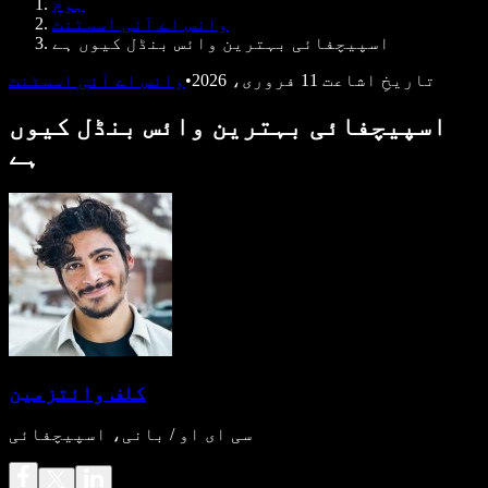
ہوم
ڈویلپرز کے لیے Speechify
وائس اے آئی اسسٹنٹ
اسپیچفائی بہترین وائس بنڈل کیوں ہے
تاریخِ اشاعت
11 فروری، 2026
•
وائس اے آئی اسسٹنٹ
اسپیچفائی بہترین وائس بنڈل کیوں
ہے
کلف وائتزمین
سی ای او / بانی، اسپیچفائی