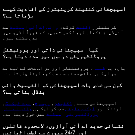
اسپیچفائی کنٹینٹ کریئیٹرز کی افادیت کیسے
بڑھاتا ہے؟
کریئیٹرز
ڈکٹیٹ
کرکے،
وائس اے آئی اسسٹنٹ
سے
آئیڈیاز نکھار کر، لکھی تحریر کو فوراً آڈیو میں
بدل سکتے ہیں۔
کیا اسپیچفائی ذاتی اور پروفیشنل
پروڈکٹیویٹی دونوں میں مدد دیتا ہے؟
ہاں، یہ
طلبہ
، پروفیشنلز اور ہر اس شخص کے لیے ہے
جو ایک ہی وائس سسٹم سے سب کچھ کرنا چاہتا ہے۔
کون سی خاص بات اسپیچفائی کو الٹیمیٹ وائس
بنڈل بناتی ہے؟
اسپیچفائی سننے،
ڈکٹیشن
،
ریسرچ
،
نوٹ ٹیکنگ
،
لرننگ اور
ایکسسِبلیٹی
سب کو ایک ہی
وائس اے آئی
پروڈکٹیویٹی اسسٹنٹ
میں جوڑ دیتا ہے۔
انتہائی جدید اے آئی آوازوں، لامحدود فائلوں
اور 24/7 سپورٹ سے لطف اٹھائیں