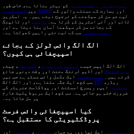
اسپیچفائی
ایکسسِبلیٹی
کو بہتر بناتا ہے، خاص طور
اور بصارت کے مسئلے والوں کے
ADHD
،
پر
ڈسلیکسیا
لیے جو سن کر سیکھنے کو ترجیح دیتے ہیں۔ یہ اسکرین
ٹائم اور آئی اسٹرین کم کرتا ہے۔
پڑھنے
اور ٹائپنگ
کے بجائے سن کر سیکھنا آسان بنا دیتا ہے اور
اسپیچفائی
سب کے لیے نئی راہیں کھولتا ہے۔
الگ الگ وائس ٹولز کے بجائے
اسپیچفائی ہی کیوں؟
الگ الگ ایپس جیسے
ٹیکسٹ ٹو اسپیچ
،
ڈکٹیشن
، چیٹ،
نوٹ ٹیکنگ
اور آڈیو لرننگ محنت اور وقت دونوں ضائع
کرتے ہیں۔
اسپیچفائی
ایک مکمل وائس سسٹم ہے جس میں
ریڈر،
TTS
سب کچھ ایک جگہ ملتا ہے، اور الگ الگ
ڈکٹیشن
ایپ، ریسرچ اسسٹنٹ اور پوڈکاسٹ جنریٹر کی
ضرورت ختم ہو جاتی ہے۔ سب کچھ ایک مربوط پلیٹ فارم
پر مل جاتا ہے۔
کیا اسپیچفائی وائس فرسٹ
پروڈکٹیویٹی کا مستقبل ہے؟
اسپیچفائی
ایک نیا دور ہے جہاں
پڑھائی
،
لکھائی
اور