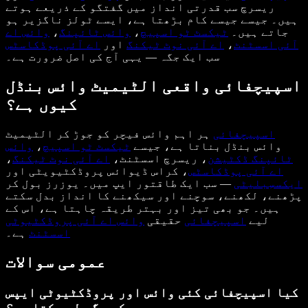
ریسرچ سب قدرتی انداز میں گفتگو کے ذریعے ہوتے
ہیں۔ جیسے جیسے کام بڑھتا ہے، ایسے ٹولز ناگزیر ہو
جاتے ہیں۔
ٹیکسٹ ٹو اسپیچ
،
وائس ٹائپنگ
،
وائس اے
آئی اسسٹنٹ
،
اے آئی نوٹ ٹیکنگ
اور
اے آئی پوڈکاسٹس
سب ایک جگہ — یہی آج کی اصل ضرورت ہے۔
اسپیچفائی واقعی الٹیمیٹ وائس بنڈل
کیوں ہے؟
اسپیچفائی
ہر اہم وائس فیچر کو جوڑ کر الٹیمیٹ
وائس بنڈل بناتا ہے، جیسے
ٹیکسٹ ٹو اسپیچ
،
وائس
ٹائپنگ ڈکٹیشن
، ریسرچ اسسٹنٹ،
اے آئی نوٹ ٹیکنگ
،
اے آئی پوڈکاسٹس
، کراس ڈیوائس پروڈکٹیویٹی اور
ایکسسِبلیٹی
— سب ایک طاقتور ایپ میں۔ یوزرز بول کر
پڑھنے، لکھنے، سوچنے اور سیکھنے کا انداز بدل سکتے
ہیں۔ جو بھی تیز اور بہتر طریقہ چاہتا ہے، اس کے
لیے
اسپیچفائی
حقیقی
وائس اے آئی پروڈکٹیوٹی
اسسٹنٹ
ہے۔
عمومی سوالات
کیا اسپیچفائی کئی وائس اور پروڈکٹیوٹی ایپس
کی جگہ لے سکتا ہے؟