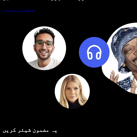
مفت آزمائیں
یہ مضمون شیئر کریں