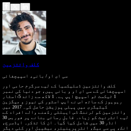
کلف وائتزمین
سی ای او / بانی، اسپیچفائی
کلف وائتزمین ڈسلیکسیا کے لیے سرگرم حامی اور
اسپیچفائی کے سی ای او و بانی ہیں، جو دنیا کی نمبر
1 ٹیکسٹ ٹو اسپیچ ایپ ہے۔ 1 لاکھ سے زائد 5-اسٹار
ریویوز کے ساتھ اس نے ایپ اسٹور کی نیوز و میگزین
کیٹیگری میں پہلی پوزیشن حاصل کی۔ 2017 میں
وائتزمین کو لرننگ ڈس ایبلٹی رکھنے والے افراد کے
لیے انٹرنیٹ کو زیادہ قابلِ رسائی بنانے پر فوربس 30
انڈر 30 میں شامل کیا گیا۔ ان کا تذکرہ ایڈسرج،
انک، پی سی میگ، انٹرپرینیئر، میشیبل اور کئی دیگر