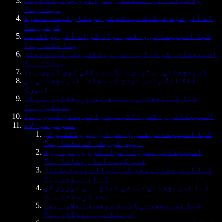
وائس اے آئی اسسٹنٹ ریسرچ اور جوابات کیسے
دیتا ہے؟
اے آئی نوٹ ٹیکنگ خیالات کو خودکار کیسے محفوظ
کرتی ہے؟
کیا اسپیچفائی واقعی مواد کو اے آئی پوڈکاسٹ
بنا سکتا ہے؟
اسپیچفائی کراس ڈیوائس پروڈکٹویٹی کیسے ممکن
بناتا ہے؟
اسپیچفائی بہترین ایکسیسبلٹی ٹول کیوں ہے؟
الگ الگ وائس ٹولز کے بجائے اسپیچفائی ہی
کیوں؟
کیا اسپیچفائی وائس فرسٹ پروڈکٹیویٹی کا
مستقبل ہے؟
اسپیچفائی واقعی الٹیمیٹ وائس بنڈل کیوں ہے؟
عمومی سوالات
کیا اسپیچفائی کئی وائس اور پروڈکٹیوٹی
ایپس کی جگہ لے سکتا ہے؟
اسپیچفائی مصروف افراد کی روزمرہ ورک
فلو کیسے آسان بناتا ہے؟
کیا اسپیچفائی سفر کرنے والے پروفیشنلز
کے لیے مؤثر ہے؟
کیا اسپیچفائی دماغی تھکن میں یوزرز کی
مدد کر سکتا ہے؟
کیا اسپیچفائی کام کے وقت کے علاوہ بھی
لرننگ میں مددگار ہے؟