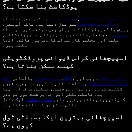
پوڈکاسٹ بنا سکتا ہے؟
اسپیچفائی
آرٹیکل
،
دستاویزات
یا کسی بھی مواد کو
اے آئی پوڈکاسٹس
میں بدل دیتا ہے، تاکہ آپ سفر،
ورزش یا گھریلو کام کے دوران بھی سیکھ سکیں۔ یہ عام
پڑھائی
کو فعال سننے میں بدل دیتا ہے۔ پروفیشنلز،
طلبہ اور تخلیق کار سب اس کا بھرپور فائدہ اٹھا
سکتے ہیں۔
اسپیچفائی کراس ڈیوائس پروڈکٹویٹی
کیسے ممکن بناتا ہے؟
اینڈروئیڈ
، ویب اور
،
iOS
،
اسپیچفائی
باآسانی
میک
کروم
ایکسٹینشن
پر کام کرتا ہے۔ کہیں سے بھی سنیں،
ڈکٹیٹ کریں اور سوال پوچھیں، تسلسل برقرار رہتا
ہے۔ ٹاسکس ملٹی ڈیوائس پر شفٹ ہوں تو بھی
کنیکٹیویٹی قائم رہتی ہے اور
اسپیچفائی
ایک مکمل
وائس سسٹم بن کر ساتھ چلتا ہے۔
اسپیچفائی بہترین ایکسیسبلٹی ٹول
کیوں ہے؟