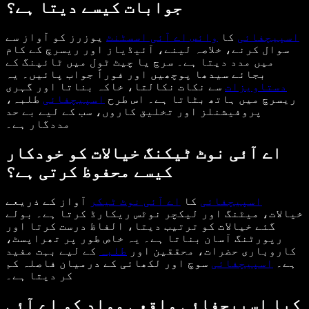
جوابات کیسے دیتا ہے؟
اسپیچفائی
کا
وائس اے آئی اسسٹنٹ
یوزرز کو آواز سے
سوال کرنے، خلاصہ لینے، آئیڈیاز اور ریسرچ کے کام
میں مدد دیتا ہے۔ سرچ یا چیٹ ٹول میں ٹائپنگ کے
بجائے سیدھا پوچھیں اور فوراً جواب پائیں۔ یہ
دستاویزات
سے نکات نکالتا، خاکہ بناتا اور گہری
ریسرچ میں ہاتھ بٹاتا ہے۔ اس طرح
اسپیچفائی
طلبہ،
پروفیشنلز اور تخلیق کاروں، سب کے لیے بے حد
مددگار ہے۔
اے آئی نوٹ ٹیکنگ خیالات کو خودکار
کیسے محفوظ کرتی ہے؟
اسپیچفائی
کا
اے آئی نوٹ ٹیکر
آواز کے ذریعے
خیالات، میٹنگ اور لیکچر نوٹس ریکارڈ کرتا ہے۔ بولے
گئے خیالات کو ترتیب دیتا، الفاظ درست کرتا اور
رپورٹنگ آسان بناتا ہے۔ یہ خاص طور پر تھراپسٹ،
کاروباری حضرات، محققین اور
طلبہ
کے لیے بہت مفید
ہے۔
اسپیچفائی
سوچ اور لکھائی کے درمیان فاصلہ کم
کر دیتا ہے۔
کیا اسپیچفائی واقعی مواد کو اے آئی