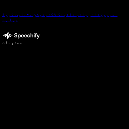
اسپیچیفائی وائس ٹائپنگ ڈکٹیٹیشن متعارف کروا
رہا ہے
وائس ٹائپنگ کے ساتھ 5 گنا تیزی سے لکھیں
مصنوعات
مزید جانیں