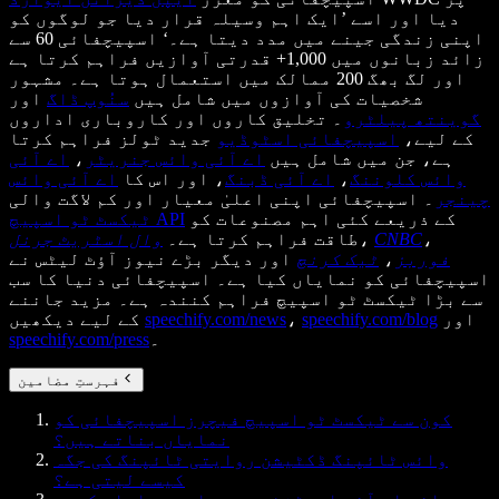
دیا اور اسے ’ایک اہم وسیلہ قرار دیا جو لوگوں کو
اپنی زندگی جینے میں مدد دیتا ہے۔‘ اسپیچفائی 60 سے
زائد زبانوں میں 1,000+ قدرتی آوازیں فراہم کرتا ہے
اور لگ بھگ 200 ممالک میں استعمال ہوتا ہے۔ مشہور
شخصیات کی آوازوں میں شامل ہیں
سنُوپ ڈاگ
اور
گوینتھ پیلٹرو
۔ تخلیق کاروں اور کاروباری اداروں
کے لیے،
اسپیچفائی اسٹوڈیو
جدید ٹولز فراہم کرتا
ہے، جن میں شامل ہیں
اے آئی وائس جنریٹر
،
اے آئی
وائس کلوننگ
،
اے آئی ڈبنگ
، اور اس کا
اے آئی وائس
چینجر
۔ اسپیچفائی اپنی اعلیٰ معیار اور کم لاگت والی
کے ذریعے کئی اہم مصنوعات کو
ٹیکسٹ ٹو اسپیچ API
،
CNBC
،
طاقت فراہم کرتا ہے۔
وال اسٹریٹ جرنل
فوربز
،
ٹیک کرنچ
اور دیگر بڑے نیوز آؤٹ لیٹس نے
اسپیچفائی کو نمایاں کیا ہے۔ اسپیچفائی دنیا کا سب
سے بڑا ٹیکسٹ ٹو اسپیچ فراہم کنندہ ہے۔ مزید جاننے
اور
speechify.com/blog
،
speechify.com/news
کے لیے دیکھیں
۔
speechify.com/press
فہرستِ مضامین
کون سے ٹیکسٹ ٹو اسپیچ فیچرز اسپیچفائی کو
نمایاں بناتے ہیں؟
وائس ٹائپنگ ڈکٹیشن روایتی ٹائپنگ کی جگہ
کیسے لیتی ہے؟