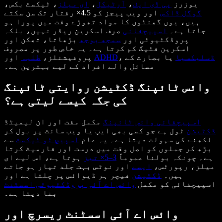
یوزرز
پی ڈی ایف
،
آرٹیکل
،
ای میلز
، ٹیکسٹ بکس،
گوگل ڈاکس
اور ویب پیجز کو 4.5× رفتار تک سن سکتے
ہیں، یوں گھنٹوں کا مواد تھوڑے وقت میں پورا ہو
جاتا ہے۔
اسپیچفائی
صرف اسکرین ریڈر نہیں، بلکہ
پروڈکٹیوٹی اور
سمجھ بوجھ
بڑھاتا، تھکن اور
اسکرین فٹیگ کم کرتا ہے۔ یہ خاص طور پر مصروف
ڈسلیکسیا
یا بصارت کے
،
ADHD
اور
پروفیشنلز،
طلبہ
مسائل والے افراد کے لیے بہترین ہے۔
وائس ٹائپنگ ڈکٹیشن روایتی ٹائپنگ
کی جگہ کیسے لیتی ہے؟
اسپیچفائی
وائس ٹائپنگ
مکمل مفت اور ان لیمیٹڈ
ڈکٹیشن
ٹول ہے جو کسی بھی ایپ یا ویب سائٹ پر بول کر
لکھنے کی سہولت دیتا ہے۔ یہ عام
اسپیچ ٹو ٹیکسٹ
سے
بڑھ کر جملوں کو اصل وقت میں درست اور فارمیٹ کرتا
ہے۔ چونکہ بولنا عموماً
3–5× تیز
ہوتا ہے، اس لیے ای
میلز، رپورٹس،
ایسے
اور نوٹس بہت جلد تیار ہو جاتے
ہیں۔
ڈکٹیشن
فیچر ہر ڈیوائس پر چلتا ہے اور
اسپیچفائی کو مکمل
وائس اے آئی پروڈکٹیوٹی اسسٹنٹ
بنا دیتا ہے۔
وائس اے آئی اسسٹنٹ ریسرچ اور