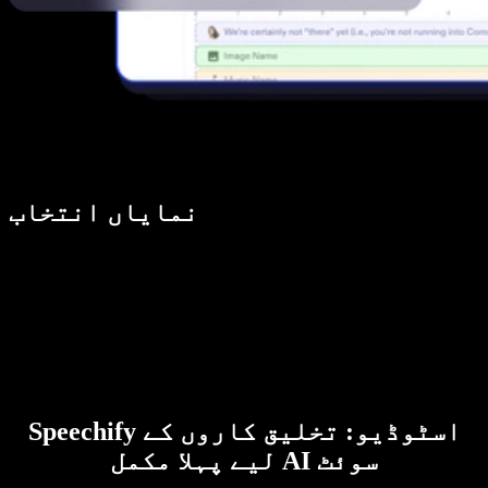
نمایاں انتخاب
Speechify اسٹوڈیو: تخلیق کاروں کے
لیے پہلا مکمل AI سوئٹ