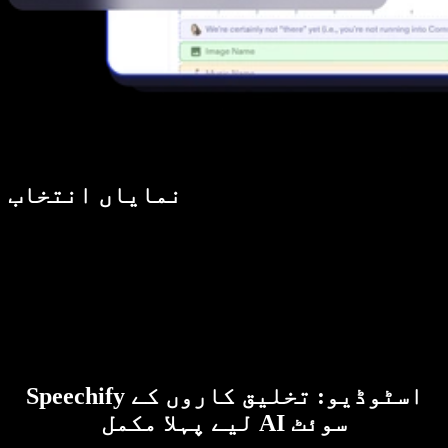
نمایاں انتخاب
Speechify اسٹوڈیو: تخلیق کاروں کے
لیے پہلا مکمل AI سوئٹ